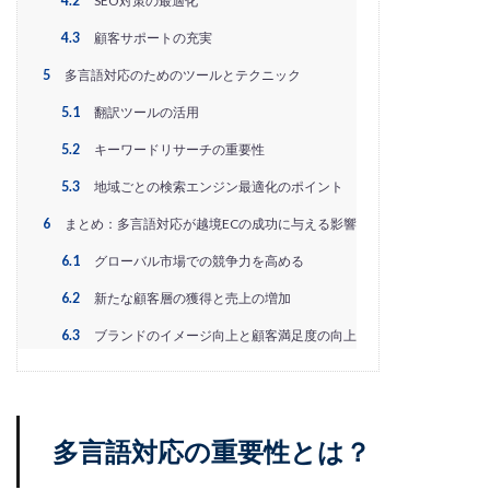
4.2
SEO対策の最適化
PayPalエクスプレスチェックアウト
PayPay
PDCA
4.3
顧客サポートの充実
Qoo10
RaCoupon
RMS
RPP広告
RPP新機能
RSL
SDGs
SEO
SEO対策
5
多言語対応のためのツールとテクニック
Shop Pay
shopfy
Shopify
Shopify Payment
5.1
翻訳ツールの活用
Shopifyペイメント
Shopify支援
SKUプロジェクト
5.2
キーワードリサーチの重要性
SNS×EC
SNS広告
SNS活用
Stock Sun
5.3
地域ごとの検索エンジン最適化のポイント
TDA
teams
teams新機能
TePs
Termly
6
まとめ：多言語対応が越境ECの成功に与える影響
Threads
Threads広告
TikTok EC
TikTok Shop
6.1
グローバル市場での競争力を高める
TikTokショップ
TikTokマーケティング
TikTok広告
6.2
新たな顧客層の獲得と売上の増加
UA
USP
Vine
Web-EDI
Webサイト
6.3
ブランドのイメージ向上と顧客満足度の向上
Webマーケティング
Web制作
WEB広告
Yahoo!ショッピング
Yahoo!ショッピング攻略
Yahoo!支援
ZenGroup
Z世代マーケティング
おすすめ
おすすめ商品
ひと気
やること
多言語対応の重要性とは？
よくある質問
わかりやすく
アウトソーシング