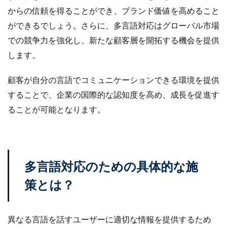
からの信頼を得ることができ、ブランド価値を高めること
楽天売上アップ
楽天市場
楽天市場アップデート
ができるでしょう。さらに、多言語対応はグローバル市場
楽天広告
楽天支援
楽天新機能2025
での競争力を強化し、新たな顧客層を開拓する機会を提供
楽天検索最適化
楽天運営代行
構築
します。
構造化データ
比較
比較テスト
決済
決済オプション
決済代行
注意点
活用
顧客が自分の言語でコミュニケーションできる環境を提供
活用法
活用術
流入
無料オンラインセミナー
することで、企業の国際的な認知度を高め、成長を促進す
物流
物流代行
特徴
特選
ることが可能となります。
特選タイムセール
独自性
現代ビジネス
生存戦略
産直EC
申し込み
申請
申請方法
画像
画像判定
発注
発行
多言語対応のための具体的な施
登録
確認
移行
競争力
競合分析
管理
簡単
総合通販
自動化
策とは？
自動最適化機能
自社EC
自社EC構築
自社サイト
行動パターン
表示順位
補助金
異なる言語を話すユーザーに適切な情報を提供するため
製造業
見極め方
規約
解決策
解除