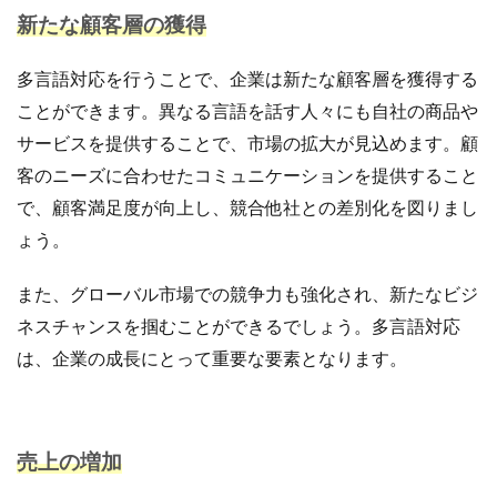
商品ページ改善
商品属性
商品画像
新たな顧客層の獲得
商品画像判定ツール
商品登録
商品販売許可
多言語対応を行うことで、企業は新たな顧客層を獲得する
商品輸入
商材追加審査
回遊性
国内EC
ことができます。異なる言語を話す人々にも自社の商品や
在庫差異
在庫管理
在庫管理システム
サービスを提供することで、市場の拡大が見込めます。顧
在庫設定
基礎知識
売れない
売上
客のニーズに合わせたコミュニケーションを提供すること
売上アップ
売上最大化
多言語対応
大口出品
で、顧客満足度が向上し、競合他社との差別化を図りまし
大手企業
定期購入
実例
実績紹介
実践
ょう。
家具
審査
対策
導入
導入サポート
小売業
小売業界
小林悠輔
差別化
また、グローバル市場での競争力も強化され、新たなビジ
市場規模
年末セール
広告
広告代理店
ネスチャンスを掴むことができるでしょう。多言語対応
広告最適化
広告自動化
広告運用
は、企業の成長にとって重要な要素となります。
広告運用代行
店舗受取サービス
店舗運営
廃業率
引用
強度アップ
心理
必要書類
成功
成功ロードマップ
成功事例
成長
売上の増加
成長推進要因
戦略
戦略立案
手数料