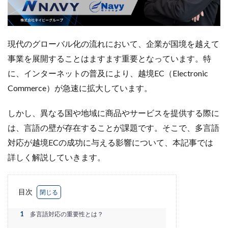
Amazon出品ノウハウ
amazon売上
Amazon広告
Amazon支援
Amazon販売戦略
Amazon運用
AMC活用
API連携
Apple Pay
ASIN
現代のグローバル化の流れにおいて、企業が国境を越えて
BFCM
BOPIS
BtoB
BtoB EC
BtoC-EC
事業を展開することはますます重要となっています。特
Bカート
CRM
CTR改善
D2C(自社サイト)
に、インターネットの普及により、越境EC（Electronic
D2Cトレンド
D2Cマーケティング
D2C戦略
Commerce）が急速に拡大しています。
D2C支援
D2C運営
DSP導入
DSP広告
DX
ec
ecforce
ECに活用
ECコンサル
しかし、異なる国や地域に商品やサービスを提供する際に
ECコンサルタント
ECコンサルティング
ECサイト
は、言語の壁が存在することが課題です。そこで、多言語
ECサイト構築
ECサイト運営
ECセミナー
対応が越境ECの成功に与える影響について、本記事では
ECツール
ECビジネス
ECビジネス成功法
詳しく解説していきます。
ECマーケティング
ECマーケティング戦略
ECモール
ECモール売上アップ
ECモール戦略
目次
EC事業者向け
EC化率
EC売上アップ
EC市場
1
多言語対応の重要性とは？
EC広告
EC広告運用
EC成功事例
EC戦略