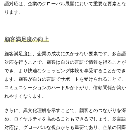
語対応は、企業のグローバル展開において重要な要素とな
ネイビーコンサルティング
ネットショップ
ります。
ネットショップ支援
ネットショップ開業
ネット販売
ノウハウ
パーソナライゼーション
パートナー
ピッキング
顧客満足度の向上
ファーストパーティーデータ
フルフィルメント
フレームワーク
ブラックフライデー
ブランド
顧客満足度は、企業の成功に欠かせない要素です。多言語
ブランドローカリゼーション
ブランド分析
対応を行うことで、顧客は自分の言語で情報を得ることが
ブランド構築
ブランド登録
ブログ
でき、より快適なショッピング体験を享受することができ
プライム感謝祭
プラグイン
プロモーション
ます。顧客が自分の言語でサポートを受けられることで、
ベストセラー
ホームページ制作会社
ポイント
コミュニケーションのハードルが下がり、信頼関係が築か
マーケティング
マーケティングオートメーション
れやすくなります。
マーケティング戦略
メディア掲載
メリット
メルマガ
メールワイズ
モールEC
さらに、異文化理解を示すことで、顧客とのつながりを深
モール運営代行
ヤフー
ヤフーショッピング
め、ロイヤルティを高めることもできるでしょう。多言語
対応は、グローバルな視点からも重要であり、企業の国際
ユーザーエクスペリエンス
ライブコマース