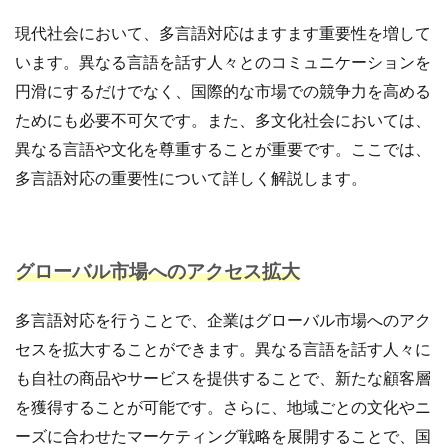
アプリ活用
アマゾン
アマゾンサポート
現代社会において、多言語対応はますます重要性を増して
イベント
インド
インフルエンサー
います。異なる言語を話す人々とのコミュニケーションを
エージェンティックコマース
オムニチャネル
円滑にするだけでなく、国際的な市場での競争力を高める
オムニチャネル戦略
オンラインセミナー
ためにも必要不可欠です。また、多文化社会においては、
オンラインセミナー無料
オンラインマーケティング
異なる言語や文化を尊重することが重要です。ここでは、
オンライン決済
カオスマップ
カゴ落ち
多言語対応の重要性について詳しく解説します。
カスタマーサポート
カラーミーショップ
ガイドライン
ガル助
クラウド型
クリエイティブ
クリック率向上
グローバル市場へのアクセス拡大
クレジットカードのセキュリティ
クレーム対応
クロスドメイン
クーポン
クーポンターゲティング
多言語対応を行うことで、企業はグローバル市場へのアク
クーポン機能
クーポン活用方法
グロースハック
セスを拡大することができます。異なる言語を話す人々に
コスト削減
コスメ
コスメ業界
も自社の商品やサービスを提供することで、新たな顧客層
コンテンツページ
サイバーマンデー
を獲得することが可能です。さらに、地域ごとの文化やニ
サスティナブル
サステナビリティ
ーズに合わせたマーケティング戦略を展開することで、国