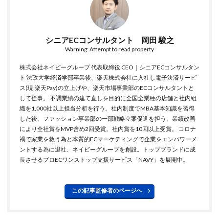
シニアECコンサルタント 岡田 駿之
Warning: Attempt to read property
株式会社ネイビーグループ 代表取締役 CEO｜シニアECコンサルタン
ト 法政大学経済学部卒業後、楽天株式会社に入社し電子決済サービ
ス(現:楽天Pay)の立上げや、楽天市場事業部のECコンサルタントと
して従事。 不調業績の建て直しを目的に全国全業種の店舗と社内組
織を1,000社以上担当分析を行う。社内制度でMBA基本知識を習得
した後、ファッション事業部の一部戦略立案促進を担う。業績改善
により全社賞をMVP含め2回受賞。社内賞を10回以上受賞。 コロナ
禍で家業を救う為と本質的ECマーケティングで企業をエンパワーメ
ントする為に退社、ネイビーグループを創設。トップブランドに成
長させるプロECワンストップ支援サービス「NAVY」を展開中。
この記事監修者のページへ