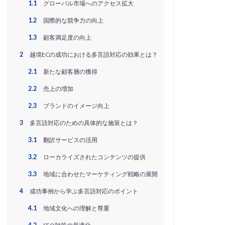
EC戦略支援
EC担当者必見
EC支援
1.1
グローバル市場へのアクセス拡大
EC支援 ランキング
EC支援サービス
1.2
国際的な競争力の向上
EC支援ランキング
EC支援会社
EC支援会社比較
1.3
顧客満足度の向上
EC支援比較
EC最新トレンド
EC検索対策
2
越境ECの成功における多言語対応の効果とは？
EC業界
EC物流
EC自動化ツール
EC運営代行
2.1
新たな顧客層の獲得
EC運用代行
EC関連サービス
EDIシステム
2.2
売上の増加
Eコマース
FAQ
FBA
GA4
Garoon
2.3
ブランドのイメージ向上
Google
Googleアナリティクス
Growave
3
多言語対応のための具体的な施策とは？
HSコード
ID決済サービス
Instagram
ISOプロ
ITツール導入
IT導入補助金
kintone
LINE
3.1
翻訳サービスの活用
LINEマーケティング
LINE公式アカウント
3.2
ローカライズされたコンテンツの提供
makeshop
Meta広告
Microsoft365
MTU
3.3
地域に合わせたマーケティング戦略の展開
NAVY
Navy Group
NeeeD
NovelWorks
4
成功事例から学ぶ多言語対応のポイント
NSSホールディングス株式会社
OMO
OODA
4.1
地域文化への理解と尊重
Pafit Tag Management