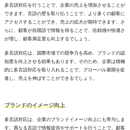
多言語対応を行うことで、企業の売上を増加させることが
手法
手続き
手順
探索
改善
できます。言語の壁を取り払うことで、より多くの顧客に
改善の秘訣
数量限定タイムセール
新機能
アクセスすることができ、売上の拡大が期待できます。さ
新生活セール
新規
新規顧客獲得
方法
らに、顧客が自国語で情報を得ることで、信頼感や快適さ
日本らしい要素
最強配送ラベル
最後の暗黒大陸
が増し、顧客満足度も向上するでしょう。
最新動向
最新情報
最適化
月商アップ
未来
未来予測
未経験
多言語対応は、国際市場での競争力を高め、ブランドの認
東京のホームページ制作会社おすすめ15選
松村亮
知度を向上させる効果もあります。そのため、企業は積極
株式会社ネイビーグループ
梱包資材
検品作業
的に多言語対応を取り入れることで、グローバル展開を促
検索
検索連動広告
業務効率化
業務提携
進し、売上を伸ばすことができるでしょう。
業者
楽天
楽天EC支援
楽天EC運用
楽天Pay
楽天RPP最新情報
楽天SEO対策
楽天sku移行
楽天カンファレンス2025
ブランドのイメージ向上
楽天クーポン
楽天グループ
楽天ショップ運営
多言語対応は、企業のブランドイメージ向上にも寄与しま
楽天スーパーSALE
楽天スーパーセール
す。異なる言語で情報提供やサポートを行うことで、顧客
楽天パーソナライズド検索
楽天商品表示順位