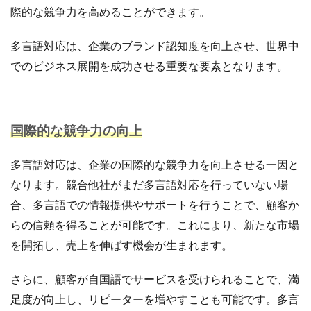
サブスクリプションモデル
サポート
システム
際的な競争力を高めることができます。
システム戦略
ショッピング
ショッピングカート
多言語対応は、企業のブランド認知度を向上させ、世界中
シンガポール
シンガポール市場
スキル
でのビジネス展開を成功させる重要な要素となります。
スキルアップ
スケジュール管理
ストア
ストアニュースレター
ストアポリシー
ストア構築
スポンサーブランド広告
スマートフォン
国際的な競争力の向上
スーパーSALE
セキュリティ
セミナー
セール
セール戦略
ソーシャルコマース
ゾロ目の日
多言語対応は、企業の国際的な競争力を向上させる一因と
タイムセール
タイムセール祭り
ターゲット市場
なります。競合他社がまだ多言語対応を行っていない場
ターゲティング広告
ダンボール
チャージバック
合、多言語での情報提供やサポートを行うことで、顧客か
ツール
ティックトック
ティックトックショップ
らの信頼を得ることが可能です。これにより、新たな市場
デザイン
デジタルシフト
デジタルマーケティング
を開拓し、売上を伸ばす機会が生まれます。
デメリット
データ分析
データ活用
さらに、顧客が自国語でサービスを受けられることで、満
トラブルシューティング
トレンド
ニュース
足度が向上し、リピーターを増やすことも可能です。多言
ネイビー
ネイビーグループ