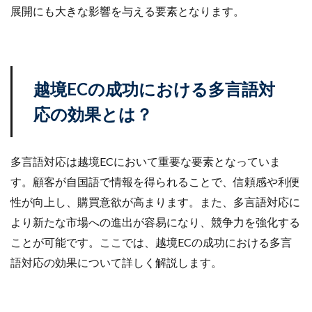
展開にも大きな影響を与える要素となります。
ランキング
リスク回避
リスク管理
リスティング広告
リターゲティング
リニューアル
リワード
ルール
レビュー
レビュー対策
レポートの見方
ロイヤリティ
一覧
越境ECの成功における多言語対
三木谷浩史
上位
上位表示
不正利用
応の効果とは？
中国
中小EC
中小企業
予定表連携
事例
二重価格
人工知能
代行
企業属性
企業情報
休暇前計画
低コスト
作成
多言語対応は越境ECにおいて重要な要素となっていま
使い方
個人
先取りプログラム
冷凍
す。顧客が自国語で情報を得られることで、信頼感や利便
冷凍品、冷凍物流、パートナー
出品代行
出品停止
性が向上し、購買意欲が高まります。また、多言語対応に
出品者
出店
出荷作業
分析
より新たな市場への進出が容易になり、競争力を強化する
初売りセール
初心者
初心者向け
利益率
ことが可能です。ここでは、越境ECの成功における多言
語対応の効果について詳しく解説します。
効率化
動画
動画コマース
化粧品
単価アップ
単品通販
卸売業
原因
受注
同梱物
品質管理
商品
商品ページ