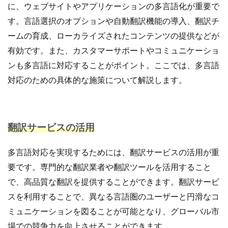
に、ウェブサイトやアプリケーションの多言語化が重要で
計測
設定
設定方法
許可
評価
す。言語選択のオプションや自動翻訳機能の導入、翻訳チ
認知度
諸税
販促
資格
資金
ームの育成、ローカライズされたコンテンツの提供などが
越境EC
返信
通販ビジネス
連携
有効です。また、カスタマーサポートやコミュニケーショ
連携手順
運営
運営代行
運営者
運用
ンも多言語に対応することがポイント。ここでは、多言語
違反
選び方
配信
配送
対応のための具体的な施策について解説します。
配送品質向上制度
配送認定ラベル
重要性
重要性と効果
長期休暇
開業
関税
集客
集客方法
集客施策
顧客
顧客セグメント
翻訳サービスの活用
顧客データ分析
食品 ecサイト
食品ec
食品ecサイト
食品製造業
飲食
魅力
多言語対応を実現するためには、翻訳サービスの活用が重
ＮＡＶＹ
要です。専門的な翻訳業者や翻訳ツールを活用すること
で、高品質な翻訳を提供することができます。翻訳サービ
検索
スを利用することで、異なる言語圏のユーザーと円滑なコ
ミュニケーションを図ることが可能となり、グローバル市
場での競争力を向上させることができます。