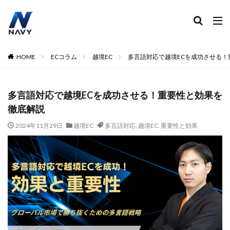
ECコンサル
運営代行
広告運用
デザイン制作
ネイビー 評判 おすすめ
カテゴリー
HOME
ECコラム
越境EC
多言語対応で越境ECを成功させる！
多言語対応で越境ECを成功させる！重要性と効果を
タグ
徹底解説
2024
2024年
2024年EC市場
2024年版
2025年EC戦略
365日配送
3Dセキュア2.0
2024年11月29日
越境EC
多言語対応
,
越境EC
,
重要性と効果
5のつく日
ABテスト
ABテスト楽天
AC
AI
AI広告運用
AI検索対策
AI活用
Amazon DSP
Amazon DSP運用
Amazon FBA
Amazon Pay
AmazonPay
Amazonサイバーマンデー
Amazonブラックフライデー
Amazonプライムデー
Amazonマーケティング