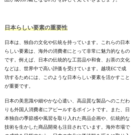
アプリ活用
アマゾン
アマゾンサポート
イベント
インド
インフルエンサー
エージェンティックコマース
オムニチャネル
日本らしい要素の重要性
オムニチャネル戦略
オンラインセミナー
オンラインセミナー無料
オンラインマーケティング
日本は、独自の文化や伝統を持っています。これらの日本
オンライン決済
カオスマップ
カゴ落ち
らしい要素は、海外の消費者にとって非常に魅力的なもの
カスタマーサポート
カラーミーショップ
です。例えば、日本の伝統的な工芸品や和食、お茶の文化
ガイドライン
ガル助
クラウド型
などは、世界中で高い評価を受けています。越境ECで成
クリエイティブ
クリック率向上
功するためには、このような日本らしい要素を活かすこと
クレジットカードのセキュリティ
クレーム対応
が重要です。
クロスドメイン
クーポン
クーポンターゲティング
日本の美意識や細やかな心遣い、高品質な製品へのこだわ
クーポン機能
クーポン活用方法
グロースハック
りも外国人消費者にアピールするポイントです。また、日
コスト削減
コスメ
コスメ業界
本独自の季節感や風習を取り入れた商品企画や、伝統的な
コンテンツページ
サイバーマンデー
技術を生かした商品開発も注目されています。海外市場で
サスティナブル
サステナビリティ