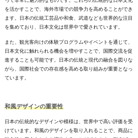
商品ページ改善
商品属性
商品画像
を活かすことで、海外市場での競争力を高めることができ
商品画像判定ツール
商品登録
商品販売許可
ます。日本の伝統工芸品や和食、武道なども世界的な注目
商品輸入
商材追加審査
回遊性
国内EC
を集めており、日本文化は世界中で愛されています。
在庫差異
在庫管理
在庫管理システム
また、観光客向けの体験プログラムやイベントを通じて、
在庫設定
基礎知識
売れない
売上
日本文化に触れられる機会を増やすことで、国際交流を促
売上アップ
売上最大化
多言語対応
大口出品
進することも可能です。日本の伝統と現代の融合を図りな
大手企業
定期購入
実例
実績紹介
実践
がら、国際社会での存在感を高める取り組みが重要となっ
家具
審査
対策
導入
導入サポート
ています。
小売業
小売業界
小林悠輔
差別化
市場規模
年末セール
広告
広告代理店
広告最適化
広告自動化
広告運用
和風デザインの重要性
広告運用代行
店舗受取サービス
店舗運営
廃業率
引用
強度アップ
心理
必要書類
日本の伝統的なデザインや模様は、世界中で高い評価を受
成功
成功ロードマップ
成功事例
成長
けています。和風のデザインを取り入れることで、商品に
成長推進要因
戦略
戦略立案
手数料