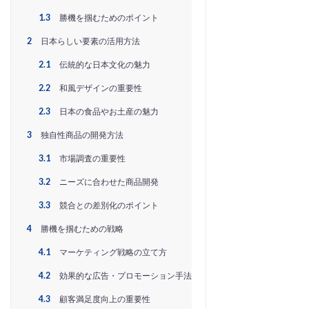
EC戦略支援
EC担当者必見
EC支援
1.3
勝機を掴むためのポイント
EC支援 ランキング
EC支援サービス
2
日本らしい要素の活用方法
EC支援ランキング
EC支援会社
EC支援会社比較
2.1
伝統的な日本文化の魅力
EC支援比較
EC最新トレンド
EC検索対策
EC業界
EC物流
EC自動化ツール
EC運営代行
2.2
和風デザインの重要性
EC運用代行
EC関連サービス
EDIシステム
2.3
日本の食品やお土産の魅力
Eコマース
FAQ
FBA
GA4
Garoon
3
独自性商品の開発方法
Google
Googleアナリティクス
Growave
3.1
市場調査の重要性
HSコード
ID決済サービス
Instagram
ISOプロ
3.2
ニーズに合わせた商品開発
ITツール導入
IT導入補助金
kintone
LINE
3.3
競合との差別化のポイント
LINEマーケティング
LINE公式アカウント
4
勝機を掴むための戦略
makeshop
Meta広告
Microsoft365
MTU
NAVY
Navy Group
NeeeD
NovelWorks
4.1
マーケティング戦略の立て方
NSSホールディングス株式会社
OMO
OODA
4.2
効果的な広告・プロモーション手法
Pafit Tag Management
4.3
顧客満足度向上の重要性