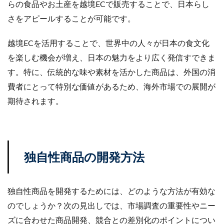
らの食品やお土産を越境ECで販売することで、日本らし
楽天売上アップ
楽天市場
楽天市場アップデート
さをアピールすることが可能です。
楽天広告
楽天支援
楽天新機能2025
楽天検索最適化
楽天運営代行
構築
越境ECを活用することで、世界中の人々が日本の食文化
構造化データ
比較
比較テスト
決済
を楽しむ機会が増え、日本の魅力をより広く発信すできま
決済オプション
決済代行
注意点
活用
す。特に、伝統的な味や素材を活かした商品は、外国の消
費者にとって特別な価値があるため、海外市場での展開が
活用法
活用術
流入
無料オンラインセミナー
期待されます。
物流
物流代行
特徴
特選
特選タイムセール
独自性
現代ビジネス
生存戦略
産直EC
申し込み
申請
申請方法
画像
画像判定
発注
発行
独自性商品の開発方法
登録
確認
移行
競争力
競合分析
管理
簡単
総合通販
自動化
独自性商品を開発するためには、どのような方法が有効な
自動最適化機能
自社EC
自社EC構築
のでしょうか？次の見出しでは、市場調査の重要性やニー
自社サイト
行動パターン
表示順位
補助金
ズに合わせた商品開発、競合との差別化のポイントについ
製造業
見極め方
規約
解決策
解除