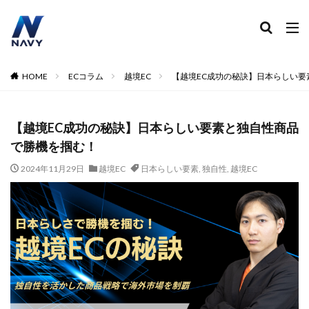
ECコンサル
運営代行
広告運用
デザイン制作
ネイビー 評判 おすすめ
カテゴリー
HOME
ECコラム
越境EC
【越境EC成功の秘訣】日本らしい
【越境EC成功の秘訣】日本らしい要素と独自性商品
タグ
で勝機を掴む！
2024
2024年
2024年EC市場
2024年版
2025年EC戦略
365日配送
3Dセキュア2.0
2024年11月29日
越境EC
日本らしい要素
,
独自性
,
越境EC
5のつく日
ABテスト
ABテスト楽天
AC
AI
AI広告運用
AI検索対策
AI活用
Amazon DSP
Amazon DSP運用
Amazon FBA
Amazon Pay
AmazonPay
Amazonサイバーマンデー
Amazonブラックフライデー
Amazonプライムデー
Amazonマーケティング