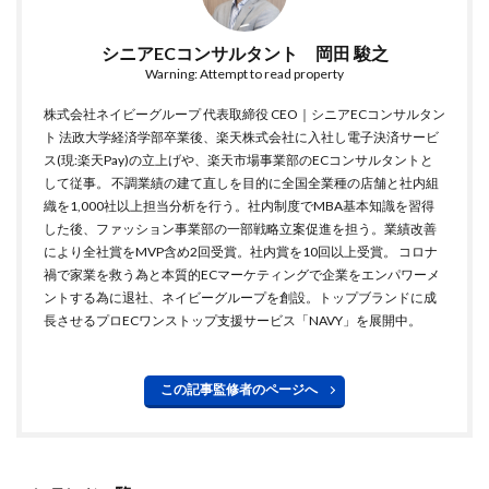
シニアECコンサルタント 岡田 駿之
Warning: Attempt to read property
株式会社ネイビーグループ 代表取締役 CEO｜シニアECコンサルタン
ト 法政大学経済学部卒業後、楽天株式会社に入社し電子決済サービ
ス(現:楽天Pay)の立上げや、楽天市場事業部のECコンサルタントと
して従事。 不調業績の建て直しを目的に全国全業種の店舗と社内組
織を1,000社以上担当分析を行う。社内制度でMBA基本知識を習得
した後、ファッション事業部の一部戦略立案促進を担う。業績改善
により全社賞をMVP含め2回受賞。社内賞を10回以上受賞。 コロナ
禍で家業を救う為と本質的ECマーケティングで企業をエンパワーメ
ントする為に退社、ネイビーグループを創設。トップブランドに成
長させるプロECワンストップ支援サービス「NAVY」を展開中。
この記事監修者のページへ