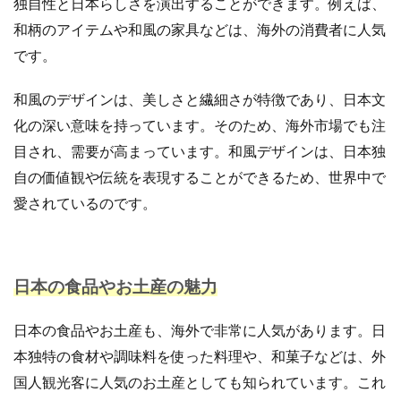
独自性と日本らしさを演出することができます。例えば、
手法
手続き
手順
探索
改善
和柄のアイテムや和風の家具などは、海外の消費者に人気
改善の秘訣
数量限定タイムセール
新機能
です。
新生活セール
新規
新規顧客獲得
方法
和風のデザインは、美しさと繊細さが特徴であり、日本文
日本らしい要素
最強配送ラベル
最後の暗黒大陸
化の深い意味を持っています。そのため、海外市場でも注
最新動向
最新情報
最適化
月商アップ
目され、需要が高まっています。和風デザインは、日本独
未来
未来予測
未経験
自の価値観や伝統を表現することができるため、世界中で
東京のホームページ制作会社おすすめ15選
松村亮
愛されているのです。
株式会社ネイビーグループ
梱包資材
検品作業
検索
検索連動広告
業務効率化
業務提携
業者
楽天
楽天EC支援
楽天EC運用
日本の食品やお土産の魅力
楽天Pay
楽天RPP最新情報
楽天SEO対策
楽天sku移行
楽天カンファレンス2025
日本の食品やお土産も、海外で非常に人気があります。日
楽天クーポン
楽天グループ
楽天ショップ運営
本独特の食材や調味料を使った料理や、和菓子などは、外
楽天スーパーSALE
楽天スーパーセール
国人観光客に人気のお土産としても知られています。これ
楽天パーソナライズド検索
楽天商品表示順位