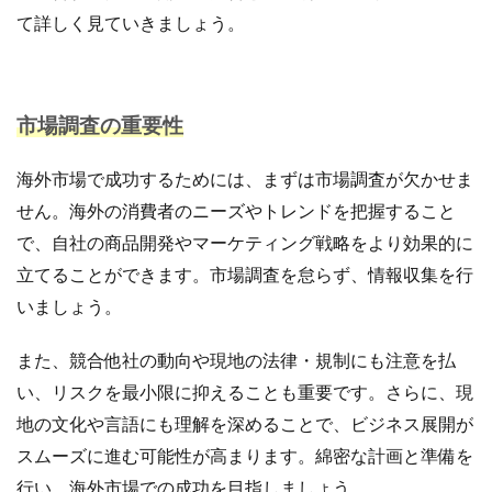
て詳しく見ていきましょう。
計測
設定
設定方法
許可
評価
認知度
諸税
販促
資格
資金
越境EC
返信
通販ビジネス
連携
市場調査の重要性
連携手順
運営
運営代行
運営者
運用
違反
選び方
配信
配送
海外市場で成功するためには、まずは市場調査が欠かせま
配送品質向上制度
配送認定ラベル
重要性
せん。海外の消費者のニーズやトレンドを把握すること
重要性と効果
長期休暇
開業
関税
集客
で、自社の商品開発やマーケティング戦略をより効果的に
集客方法
集客施策
顧客
顧客セグメント
立てることができます。市場調査を怠らず、情報収集を行
顧客データ分析
食品 ecサイト
食品ec
いましょう。
食品ecサイト
食品製造業
飲食
魅力
ＮＡＶＹ
また、競合他社の動向や現地の法律・規制にも注意を払
い、リスクを最小限に抑えることも重要です。さらに、現
検索
地の文化や言語にも理解を深めることで、ビジネス展開が
スムーズに進む可能性が高まります。綿密な計画と準備を
行い、海外市場での成功を目指しましょう。