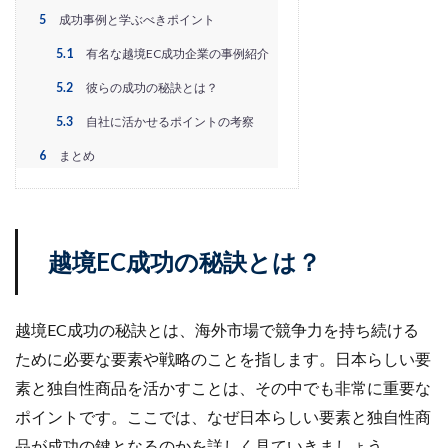
PayPalエクスプレスチェックアウト
PayPay
PDCA
5
成功事例と学ぶべきポイント
Qoo10
RaCoupon
RMS
RPP広告
5.1
有名な越境EC成功企業の事例紹介
RPP新機能
RSL
SDGs
SEO
SEO対策
5.2
彼らの成功の秘訣とは？
Shop Pay
shopfy
Shopify
Shopify Payment
5.3
自社に活かせるポイントの考察
Shopifyペイメント
Shopify支援
SKUプロジェクト
6
まとめ
SNS×EC
SNS広告
SNS活用
Stock Sun
TDA
teams
teams新機能
TePs
Termly
Threads
Threads広告
TikTok EC
TikTok Shop
TikTokショップ
TikTokマーケティング
TikTok広告
越境EC成功の秘訣とは？
UA
USP
Vine
Web-EDI
Webサイト
Webマーケティング
Web制作
WEB広告
越境EC成功の秘訣とは、海外市場で競争力を持ち続ける
Yahoo!ショッピング
Yahoo!ショッピング攻略
ために必要な要素や戦略のことを指します。日本らしい要
Yahoo!支援
ZenGroup
Z世代マーケティング
素と独自性商品を活かすことは、その中でも非常に重要な
おすすめ
おすすめ商品
ひと気
やること
ポイントです。ここでは、なぜ日本らしい要素と独自性商
よくある質問
わかりやすく
アウトソーシング
品が成功の鍵となるのかを詳しく見ていきましょう。