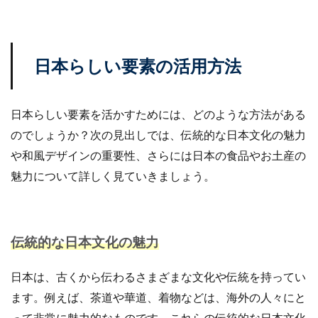
ランキング
リスク回避
リスク管理
リスティング広告
リターゲティング
リニューアル
リワード
ルール
レビュー
レビュー対策
日本らしい要素の活用方法
レポートの見方
ロイヤリティ
一覧
三木谷浩史
上位
上位表示
不正利用
日本らしい要素を活かすためには、どのような方法がある
中国
中小EC
中小企業
予定表連携
事例
のでしょうか？次の見出しでは、伝統的な日本文化の魅力
二重価格
人工知能
代行
企業属性
や和風デザインの重要性、さらには日本の食品やお土産の
企業情報
休暇前計画
低コスト
作成
魅力について詳しく見ていきましょう。
使い方
個人
先取りプログラム
冷凍
冷凍品、冷凍物流、パートナー
出品代行
出品停止
出品者
出店
出荷作業
分析
伝統的な日本文化の魅力
初売りセール
初心者
初心者向け
利益率
効率化
動画
動画コマース
化粧品
日本は、古くから伝わるさまざまな文化や伝統を持ってい
単価アップ
単品通販
卸売業
原因
受注
ます。例えば、茶道や華道、着物などは、海外の人々にと
同梱物
品質管理
商品
商品ページ
って非常に魅力的なものです。これらの伝統的な日本文化