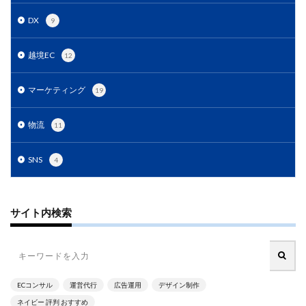
DX
9
越境EC
12
マーケティング
19
物流
11
SNS
4
サイト内検索
ECコンサル
運営代行
広告運用
デザイン制作
ネイビー 評判 おすすめ