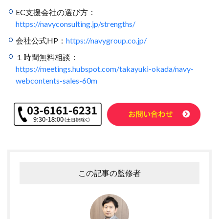
EC支援会社の選び方：
https://navyconsulting.jp/strengths/
会社公式HP：
https://navygroup.co.jp/
１時間無料相談：
https://meetings.hubspot.com/takayuki-okada/navy-
webcontents-sales-60m
この記事の監修者