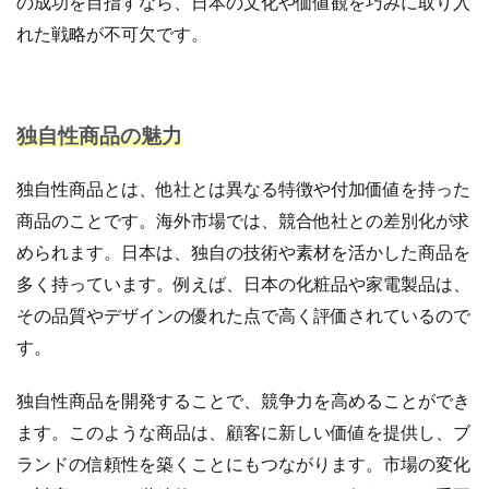
の成功を目指すなら、日本の文化や価値観を巧みに取り入
サブスクリプションモデル
サポート
システム
れた戦略が不可欠です。
システム戦略
ショッピング
ショッピングカート
シンガポール
シンガポール市場
スキル
スキルアップ
スケジュール管理
ストア
独自性商品の魅力
ストアニュースレター
ストアポリシー
ストア構築
スポンサーブランド広告
スマートフォン
独自性商品とは、他社とは異なる特徴や付加価値を持った
スーパーSALE
セキュリティ
セミナー
セール
商品のことです。海外市場では、競合他社との差別化が求
セール戦略
ソーシャルコマース
ゾロ目の日
められます。日本は、独自の技術や素材を活かした商品を
タイムセール
タイムセール祭り
ターゲット市場
多く持っています。例えば、日本の化粧品や家電製品は、
ターゲティング広告
ダンボール
チャージバック
その品質やデザインの優れた点で高く評価されているので
ツール
ティックトック
ティックトックショップ
す。
デザイン
デジタルシフト
デジタルマーケティング
独自性商品を開発することで、競争力を高めることができ
デメリット
データ分析
データ活用
ます。このような商品は、顧客に新しい価値を提供し、ブ
トラブルシューティング
トレンド
ニュース
ランドの信頼性を築くことにもつながります。市場の変化
ネイビー
ネイビーグループ