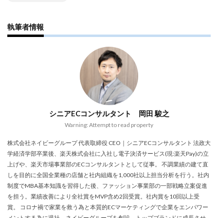
執筆者情報
シニアECコンサルタント 岡田 駿之
Warning: Attempt to read property
株式会社ネイビーグループ 代表取締役 CEO｜シニアECコンサルタント 法政大
学経済学部卒業後、楽天株式会社に入社し電子決済サービス(現:楽天Pay)の立
上げや、楽天市場事業部のECコンサルタントとして従事。 不調業績の建て直
しを目的に全国全業種の店舗と社内組織を1,000社以上担当分析を行う。社内
制度でMBA基本知識を習得した後、ファッション事業部の一部戦略立案促進
を担う。業績改善により全社賞をMVP含め2回受賞。社内賞を10回以上受
賞。 コロナ禍で家業を救う為と本質的ECマーケティングで企業をエンパワー
メントする為に退社、ネイビーグループを創設。トップブランドに成長させ