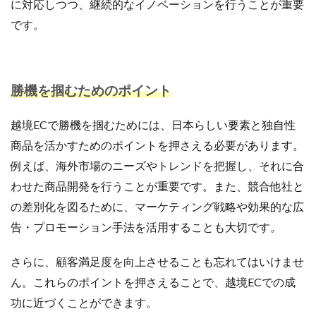
に対応しつつ、継続的なイノベーションを行うことが重要
ネイビーコンサルティング
ネットショップ
です。
ネットショップ支援
ネットショップ開業
ネット販売
ノウハウ
パーソナライゼーション
パートナー
ピッキング
勝機を掴むためのポイント
ファーストパーティーデータ
フルフィルメント
フレームワーク
ブラックフライデー
ブランド
越境ECで勝機を掴むためには、日本らしい要素と独自性
ブランドローカリゼーション
ブランド分析
商品を活かすためのポイントを押さえる必要があります。
ブランド構築
ブランド登録
ブログ
例えば、海外市場のニーズやトレンドを把握し、それに合
プライム感謝祭
プラグイン
プロモーション
わせた商品開発を行うことが重要です。また、競合他社と
ベストセラー
ホームページ制作会社
ポイント
の差別化を図るために、マーケティング戦略や効果的な広
マーケティング
マーケティングオートメーション
告・プロモーション手法を活用することも大切です。
マーケティング戦略
メディア掲載
メリット
さらに、顧客満足度を向上させることも忘れてはいけませ
メルマガ
メールワイズ
モールEC
ん。これらのポイントを押さえることで、越境ECでの成
モール運営代行
ヤフー
ヤフーショッピング
功に近づくことができます。
ユーザーエクスペリエンス
ライブコマース