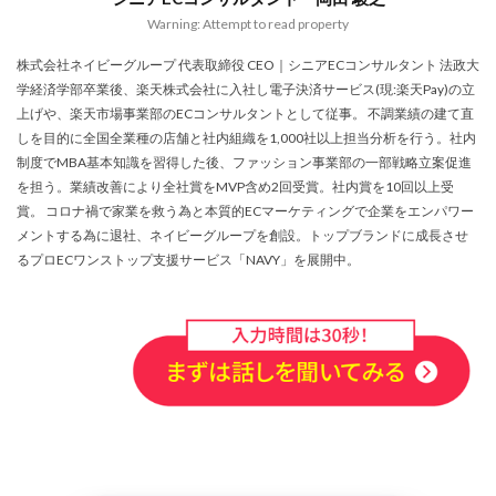
ランキング
リスク回避
リスク管理
Warning: Attempt to read property
リスティング広告
リターゲティング
リニューアル
株式会社ネイビーグループ 代表取締役 CEO｜シニアECコンサルタント 法政大
リワード
ルール
レビュー
レビュー対策
学経済学部卒業後、楽天株式会社に入社し電子決済サービス(現:楽天Pay)の立
上げや、楽天市場事業部のECコンサルタントとして従事。 不調業績の建て直
レポートの見方
ロイヤリティ
一覧
しを目的に全国全業種の店舗と社内組織を1,000社以上担当分析を行う。社内
三木谷浩史
上位
上位表示
不正利用
制度でMBA基本知識を習得した後、ファッション事業部の一部戦略立案促進
中国
中小EC
中小企業
予定表連携
事例
を担う。業績改善により全社賞をMVP含め2回受賞。社内賞を10回以上受
賞。 コロナ禍で家業を救う為と本質的ECマーケティングで企業をエンパワー
二重価格
人工知能
代行
企業属性
メントする為に退社、ネイビーグループを創設。トップブランドに成長させ
企業情報
休暇前計画
低コスト
作成
るプロECワンストップ支援サービス「NAVY」を展開中。
使い方
個人
先取りプログラム
冷凍
冷凍品、冷凍物流、パートナー
出品代行
出品停止
出品者
出店
出荷作業
分析
初売りセール
初心者
初心者向け
利益率
効率化
動画
動画コマース
化粧品
単価アップ
単品通販
卸売業
原因
受注
同梱物
品質管理
商品
商品ページ