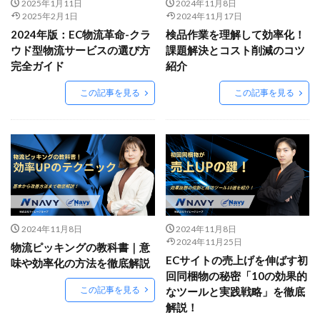
Amazon出品ノウハウ
amazon売上
Amazon広告
2025年1月11日
2024年11月8日
2025年2月1日
2024年11月17日
Amazon支援
Amazon販売戦略
Amazon運用
2024年版：EC物流革命-クラ
検品作業を理解して効率化！
AMC活用
API連携
Apple Pay
ASIN
ウド型物流サービスの選び方
課題解決とコスト削減のコツ
完全ガイド
紹介
BFCM
BOPIS
BtoB
BtoB EC
BtoC-EC
Bカート
CRM
CTR改善
D2C(自社サイト)
この記事を見る
この記事を見る
D2Cトレンド
D2Cマーケティング
D2C戦略
D2C支援
D2C運営
DSP導入
DSP広告
DX
ec
ecforce
ECに活用
ECコンサル
ECコンサルタント
ECコンサルティング
ECサイト
ECサイト構築
ECサイト運営
ECセミナー
ECツール
ECビジネス
ECビジネス成功法
2024年11月8日
2024年11月8日
ECマーケティング
ECマーケティング戦略
2024年11月25日
物流ピッキングの教科書｜意
ECサイトの売上げを伸ばす初
ECモール
ECモール売上アップ
ECモール戦略
味や効率化の方法を徹底解説
回同梱物の秘密「10の効果的
EC事業者向け
EC化率
EC売上アップ
EC市場
この記事を見る
なツールと実践戦略」を徹底
EC広告
EC広告運用
EC成功事例
EC戦略
解説！