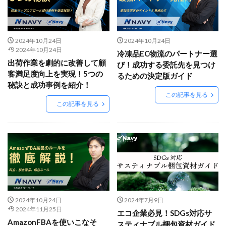
PayPalエクスプレスチェックアウト
PayPay
PDCA
Qoo10
RaCoupon
RMS
RPP広告
RPP新機能
RSL
SDGs
SEO
SEO対策
2024年10月24日
2024年10月24日
Shop Pay
shopfy
Shopify
Shopify Payment
2024年10月24日
冷凍品EC物流のパートナー選
出荷作業を劇的に改善して顧
び！成功する委託先を見つけ
Shopifyペイメント
Shopify支援
SKUプロジェクト
客満足度向上を実現！5つの
るための決定版ガイド
SNS×EC
SNS広告
SNS活用
Stock Sun
秘訣と成功事例を紹介！
TDA
teams
teams新機能
TePs
Termly
この記事を見る
この記事を見る
Threads
Threads広告
TikTok EC
TikTok Shop
TikTokショップ
TikTokマーケティング
TikTok広告
UA
USP
Vine
Web-EDI
Webサイト
Webマーケティング
Web制作
WEB広告
Yahoo!ショッピング
Yahoo!ショッピング攻略
Yahoo!支援
ZenGroup
Z世代マーケティング
2024年10月24日
2024年7月9日
おすすめ
おすすめ商品
ひと気
やること
2024年11月25日
エコ企業必見！SDGs対応サ
よくある質問
わかりやすく
アウトソーシング
AmazonFBAを使いこなそ
スティナブル梱包資材ガイド