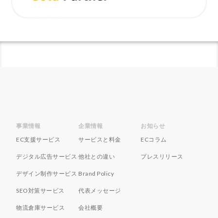
手法
手続き
手順
探索
改善
改善の秘訣
数量限定タイムセール
新機能
新生活セール
新規
新規顧客獲得
方法
日本らしい要素
最強配送ラベル
最後の暗黒大陸
最新動向
最新情報
最適化
月商アップ
未来
未来予測
未経験
東京のホームページ制作会社おすすめ15選
松村亮
株式会社ネイビーグループ
梱包資材
検品作業
事業情報
企業情報
お知らせ
検索
検索連動広告
業務効率化
業務提携
EC支援サービス
サービスと料金
ECコラム
業者
楽天
楽天EC支援
楽天EC運用
楽天Pay
楽天RPP最新情報
楽天SEO対策
デジタル広告サービス
他社との違い
プレスリリース
楽天sku移行
楽天カンファレンス2025
デザイン制作サービス
Brand Policy
楽天クーポン
楽天グループ
楽天ショップ運営
SEO対策サービス
代表メッセージ
楽天スーパーSALE
楽天スーパーセール
物流倉庫サービス
会社概要
楽天パーソナライズド検索
楽天商品表示順位