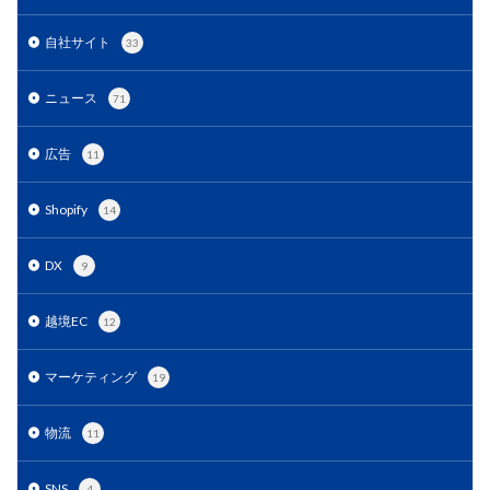
サブスクリプションモデル
サポート
システム
自社サイト
33
システム戦略
ショッピング
ショッピングカート
シンガポール
シンガポール市場
スキル
ニュース
71
スキルアップ
スケジュール管理
ストア
ストアニュースレター
ストアポリシー
ストア構築
広告
11
スポンサーブランド広告
スマートフォン
Shopify
スーパーSALE
セキュリティ
セミナー
セール
14
セール戦略
ソーシャルコマース
ゾロ目の日
DX
9
タイムセール
タイムセール祭り
ターゲット市場
ターゲティング広告
ダンボール
チャージバック
越境EC
12
ツール
ティックトック
ティックトックショップ
デザイン
デジタルシフト
デジタルマーケティング
マーケティング
19
デメリット
データ分析
データ活用
物流
11
トラブルシューティング
トレンド
ニュース
ネイビー
ネイビーグループ
SNS
4