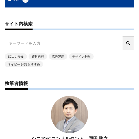
ネイビーコンサルティング
ネットショップ
ネットショップ支援
ネットショップ開業
ネット販売
ノウハウ
パーソナライゼーション
サイト内検索
パートナー
ピッキング
ファーストパーティーデータ
フルフィルメント
フレームワーク
ブラックフライデー
ブランド
ECコンサル
運営代行
広告運用
デザイン制作
ブランドローカリゼーション
ブランド分析
ネイビー 評判 おすすめ
ブランド構築
ブランド登録
ブログ
プライム感謝祭
プラグイン
プロモーション
執筆者情報
ベストセラー
ホームページ制作会社
ポイント
マーケティング
マーケティングオートメーション
マーケティング戦略
メディア掲載
メリット
メルマガ
メールワイズ
モールEC
モール運営代行
ヤフー
ヤフーショッピング
ユーザーエクスペリエンス
ライブコマース
シニアECコンサルタント 岡田 駿之