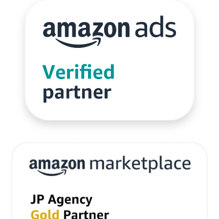
商品ページ改善
商品属性
商品画像
商品画像判定ツール
商品登録
商品販売許可
商品輸入
商材追加審査
回遊性
国内EC
在庫差異
在庫管理
在庫管理システム
在庫設定
基礎知識
売れない
売上
売上アップ
売上最大化
多言語対応
大口出品
大手企業
定期購入
実例
実績紹介
実践
家具
審査
対策
導入
導入サポート
小売業
小売業界
小林悠輔
差別化
市場規模
年末セール
広告
広告代理店
広告最適化
広告自動化
広告運用
広告運用代行
店舗受取サービス
店舗運営
廃業率
引用
強度アップ
心理
必要書類
成功
成功ロードマップ
成功事例
成長
成長推進要因
戦略
戦略立案
手数料