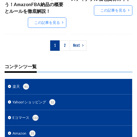
アプリ活用
アマゾン
アマゾンサポート
う！AmazonFBA納品の概要
この記事を見る
とルールを徹底解説！
イベント
インド
インフルエンサー
エージェンティックコマース
オムニチャネル
この記事を見る
オムニチャネル戦略
オンラインセミナー
オンラインセミナー無料
オンラインマーケティング
1
2
Next
オンライン決済
カオスマップ
カゴ落ち
カスタマーサポート
カラーミーショップ
コンテンツ一覧
ガイドライン
ガル助
クラウド型
クリエイティブ
クリック率向上
クレジットカードのセキュリティ
クレーム対応
楽天
41
クロスドメイン
クーポン
クーポンターゲティング
Yahoo!ショッピング
12
クーポン機能
クーポン活用方法
グロースハック
コスト削減
コスメ
コスメ業界
Eコマース
132
コンテンツページ
サイバーマンデー
サスティナブル
サステナビリティ
Amazon
35