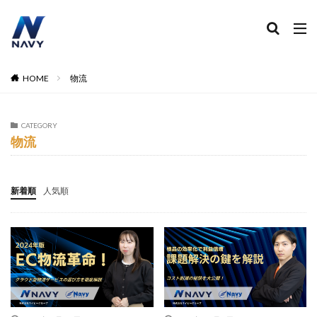
ECコンサル
運営代行
広告運用
デザイン制作
ネイビー 評判 おすすめ
カテゴリー
HOME
物流
CATEGORY
タグ
物流
2024
2024年
2024年EC市場
2024年版
2025年EC戦略
365日配送
3Dセキュア2.0
新着順
人気順
5のつく日
ABテスト
ABテスト楽天
AC
AI
AI広告運用
AI検索対策
AI活用
Amazon DSP
Amazon DSP運用
Amazon FBA
Amazon Pay
AmazonPay
Amazonサイバーマンデー
Amazonブラックフライデー
Amazonプライムデー
Amazonマーケティング