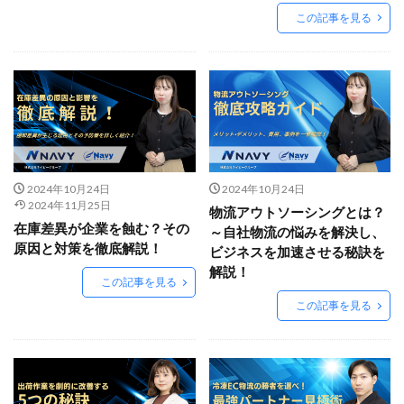
EC戦略支援
EC担当者必見
EC支援
この記事を見る
EC支援 ランキング
EC支援サービス
EC支援ランキング
EC支援会社
EC支援会社比較
EC支援比較
EC最新トレンド
EC検索対策
EC業界
EC物流
EC自動化ツール
EC運営代行
EC運用代行
EC関連サービス
EDIシステム
Eコマース
FAQ
FBA
GA4
Garoon
2024年10月24日
2024年10月24日
Google
Googleアナリティクス
Growave
2024年11月25日
物流アウトソーシングとは？
HSコード
ID決済サービス
Instagram
ISOプロ
在庫差異が企業を蝕む？その
～自社物流の悩みを解決し、
原因と対策を徹底解説！
ITツール導入
IT導入補助金
kintone
LINE
ビジネスを加速させる秘訣を
解説！
LINEマーケティング
LINE公式アカウント
この記事を見る
makeshop
Meta広告
Microsoft365
MTU
この記事を見る
NAVY
Navy Group
NeeeD
NovelWorks
NSSホールディングス株式会社
OMO
OODA
Pafit Tag Management