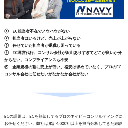
Amazon出品ノウハウ
amazon売上
Amazon広告
Amazon支援
Amazon販売戦略
Amazon運用
AMC活用
API連携
Apple Pay
ASIN
BFCM
BOPIS
BtoB
BtoB EC
BtoC-EC
① EC担当者不在でノウハウがない
Bカート
CRM
CTR改善
D2C(自社サイト)
② 担当者はいるけど、売上が上がらない
D2Cトレンド
D2Cマーケティング
D2C戦略
③ 任せていた担当者が退職し困っている
④ EC運営代行、コンサル会社が沢山ありすぎてどこが良いか分
D2C支援
D2C運営
DSP導入
DSP広告
からない。コンプライアンスも不安
DX
ec
ecforce
ECに活用
ECコンサル
⑤ 企業規模の割に売上が低い。格安は求めていなく、プロのEC
ECコンサルタント
ECコンサルティング
ECサイト
コンサル会社に任せたいがなかなか会社がない
ECサイト構築
ECサイト運営
ECセミナー
ECツール
ECビジネス
ECビジネス成功法
ECマーケティング
ECマーケティング戦略
ECモール
ECモール売上アップ
ECモール戦略
EC事業者向け
EC化率
EC売上アップ
EC市場
ECの課題は、ECを熟知してるプロのネイビーコンサルティングに
EC広告
EC広告運用
EC成功事例
EC戦略
お任せください。弊社は累計4,000社以上を担当分析してきた経験