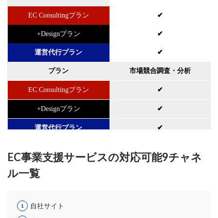
ネイビーコンサルティング
ネットショップ
EC Consultingプラン
✔
ネットショップ支援
ネットショップ開業
+Designプラン
✔
ネット販売
ノウハウ
パーソナライゼーション
パートナー
ピッキング
運営代行プラン
✔
ファーストパーティーデータ
フルフィルメント
プラン
市場競合調査・分析
フレームワーク
ブラックフライデー
ブランド
EC Consultingプラン
✔
ブランドローカリゼーション
ブランド分析
ブランド構築
ブランド登録
ブログ
+Designプラン
✔
プライム感謝祭
プラグイン
プロモーション
運営代行プラン
✔
ベストセラー
ホームページ制作会社
ポイント
年間/月間/日別 売上計画策定
プラン
マーケティング
マーケティングオートメーション
EC事業支援サービスの対応可能9チャネ
EC Consultingプラン
✔
マーケティング戦略
メディア掲載
メリット
ル一覧
メルマガ
メールワイズ
モールEC
+Designプラン
✔
モール運営代行
ヤフー
ヤフーショッピング
運営代行プラン
✔
自社サイト
ユーザーエクスペリエンス
ライブコマース