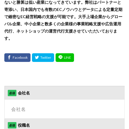
ないと勝算は低い産業になってきています。弊社はパートナーと
手法
手続き
手順
探索
改善
寄添い、日本国内でも有数のECノウハウとデータによる定量定期
プラン
ECビッグデータ支援
改善の秘訣
数量限定タイムセール
新機能
で緻密なEC経営戦略の支援が可能です。大手上場企業からグロー
EC Consultingプラン
✔
新生活セール
新規
新規顧客獲得
方法
バル企業、中小企業と数多くの企業様の事業戦略支援や広告運用
代行、ネットショップの運営代行支援させていただいておりま
日本らしい要素
最強配送ラベル
最後の暗黒大陸
+Designプラン
✔
す。
最新動向
最新情報
最適化
月商アップ
運営代行プラン
✔
未来
未来予測
未経験
プラン
SEO対策
東京のホームページ制作会社おすすめ15選
松村亮
株式会社ネイビーグループ
梱包資材
検品作業
EC Consultingプラン
✔
検索
検索連動広告
業務効率化
業務提携
+Designプラン
✔
業者
楽天
楽天EC支援
楽天EC運用
運営代行プラン
✔
楽天Pay
楽天RPP最新情報
楽天SEO対策
会社名
必須
プラン
CRM対策
楽天sku移行
楽天カンファレンス2025
楽天クーポン
楽天グループ
楽天ショップ運営
EC Consultingプラン
✔
楽天スーパーSALE
楽天スーパーセール
+Designプラン
✔
役職名
必須
楽天パーソナライズド検索
楽天商品表示順位