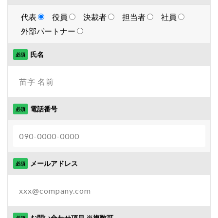
運営代行プラン
✔
楽天売上アップ
楽天市場
楽天市場アップデート
代表
役員
決裁者
担当者
社員
楽天広告
楽天支援
楽天新機能2025
プラン
チャット・電話対応
外部パートナー
楽天検索最適化
楽天運営代行
構築
EC Consultingプラン
✔
氏名
構造化データ
比較
比較テスト
決済
必須
+Designプラン
✔
決済オプション
決済代行
注意点
活用
運営代行プラン
✔
活用法
活用術
流入
無料オンラインセミナー
物流
物流代行
特徴
特選
プラン
レポート作成・報告
電話番号
必須
特選タイムセール
独自性
現代ビジネス
EC Consultingプラン
✔
生存戦略
産直EC
申し込み
申請
+Designプラン
✔
申請方法
画像
画像判定
発注
発行
運営代行プラン
✔
登録
確認
移行
競争力
競合分析
メールアドレス
必須
管理
簡単
総合通販
自動化
プラン
定例会議
自動最適化機能
自社EC
自社EC構築
EC Consultingプラン
✔
自社サイト
行動パターン
表示順位
補助金
+Designプラン
✔
製造業
見極め方
規約
解決策
解除
お問い合わせ項目 ※複数可