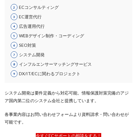
アプリ活用
アマゾン
アマゾンサポート
ECコンサルティング
イベント
インド
インフルエンサー
EC運営代行
エージェンティックコマース
オムニチャネル
広告運用代行
オムニチャネル戦略
オンラインセミナー
WEBデザイン制作・コーディング
オンラインセミナー無料
オンラインマーケティング
SEO対策
オンライン決済
カオスマップ
カゴ落ち
システム開発
カスタマーサポート
カラーミーショップ
インフルエンサーマッチングサービス
ガイドライン
ガル助
クラウド型
DX/IT/ECに関わるプロジェクト
クリエイティブ
クリック率向上
クレジットカードのセキュリティ
クレーム対応
システム開発は要件定義から対応可能。情報保護対策完備のアジ
クロスドメイン
クーポン
クーポンターゲティング
ア国内第二位のシステム会社と提携しています。
クーポン機能
クーポン活用方法
グロースハック
コスト削減
コスメ
コスメ業界
各事業内容はお問い合わせフォームより資料請求・問い合わせが
可能です。
コンテンツページ
サイバーマンデー
サスティナブル
サステナビリティ
今すぐECサポートの相談をする！