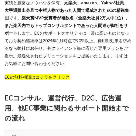
EC戦略支援
EC担当者必見
EC支援
実績と豊富なノウハウを保有。
元楽天、amazon、Yahoo!社員、
大手通販出身且つ中枢人物であった人間で構成されたECの精鋭集
EC支援 ランキング
EC支援サービス
団
です。
楽天賞MVP受賞者が複数名（全楽天社員2万人中1位）、
EC支援ランキング
EC支援会社
EC支援会社比較
また楽天内でもトップコンサルタントであった人間達が御社をサ
EC支援比較
EC最新トレンド
EC検索対策
ポート
します。ECのサポートクオリティは非常に高いものとなっ
EC業界
EC物流
EC自動化ツール
EC運営代行
ており契約継続率は2024年1月時点で90%以上。費用対効果を求め
EC運用代行
EC関連サービス
EDIシステム
るなら弊社にお任せ。各クライアント毎に応じた専用プランをご
提示。最適化されたソリューションをご提案いたします。まずは
Eコマース
FAQ
FBA
GA4
Garoon
お気軽にお問い合わせください。
Google
Googleアナリティクス
Growave
HSコード
ID決済サービス
Instagram
ISOプロ
ECの無料相談はコチラをクリック
ITツール導入
IT導入補助金
kintone
LINE
LINEマーケティング
LINE公式アカウント
ECコンサル、運営代行、D2C、広告運
makeshop
Meta広告
Microsoft365
MTU
用、他EC事業に関わるサポート開始まで
NAVY
Navy Group
NeeeD
NovelWorks
の流れ
NSSホールディングス株式会社
OMO
OODA
Pafit Tag Management