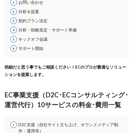
お問い合わせ
PayPalエクスプレスチェックアウト
PayPay
PDCA
Qoo10
RaCoupon
RMS
RPP広告
分析＆提案
RPP新機能
RSL
SDGs
SEO
SEO対策
契約プラン決定
Shop Pay
shopfy
Shopify
Shopify Payment
分析・戦略策定・サポート準備
Shopifyペイメント
Shopify支援
SKUプロジェクト
キックオフ会議
SNS×EC
SNS広告
SNS活用
Stock Sun
サポート開始
TDA
teams
teams新機能
TePs
Termly
Threads
Threads広告
TikTok EC
TikTok Shop
些細だと思う事でもご相談ください！ECのプロが最適なソリュー
TikTokショップ
TikTokマーケティング
TikTok広告
ションを提案します。
UA
USP
Vine
Web-EDI
Webサイト
Webマーケティング
Web制作
WEB広告
EC事業支援（D2C･ECコンサルティング･
Yahoo!ショッピング
Yahoo!ショッピング攻略
運営代行）10サービスの料金･費用一覧
Yahoo!支援
ZenGroup
Z世代マーケティング
おすすめ
おすすめ商品
ひと気
やること
D2C支援（自社サイト立ち上げ、オウンドメディア制
よくある質問
わかりやすく
アウトソーシング
作・運用等）