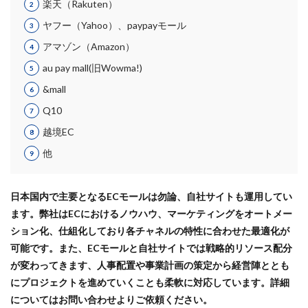
楽天（Rakuten）
売上･KPI管理ツール提供
プラン
ランキング
リスク回避
リスク管理
ヤフー（Yahoo）、paypayモール
リスティング広告
リターゲティング
リニューアル
EC Consultingプラン
✔
アマゾン（Amazon）
リワード
ルール
レビュー
レビュー対策
+Designプラン
✔
au pay mall(旧Wowma!)
レポートの見方
ロイヤリティ
一覧
運営代行プラン
✔
&mall
三木谷浩史
上位
上位表示
不正利用
Q10
プラン
アクセス人数分析
中国
中小EC
中小企業
予定表連携
事例
越境EC
二重価格
人工知能
代行
企業属性
EC Consultingプラン
✔
他
企業情報
休暇前計画
低コスト
作成
+Designプラン
✔
使い方
個人
先取りプログラム
冷凍
運営代行プラン
✔
日本国内で主要となるECモールは勿論、自社サイトも運用してい
冷凍品、冷凍物流、パートナー
出品代行
出品停止
ます。弊社はECにおけるノウハウ、マーケティングをオートメー
出品者
出店
出荷作業
分析
プラン
転換率分析
ション化、仕組化しており各チャネルの特性に合わせた最適化が
初売りセール
初心者
初心者向け
利益率
EC Consultingプラン
✔
可能です。また、ECモールと自社サイトでは戦略的リソース配分
効率化
動画
動画コマース
化粧品
が変わってきます、人事配置や事業計画の策定から経営陣ととも
+Designプラン
✔
単価アップ
単品通販
卸売業
原因
受注
にプロジェクトを進めていくことも柔軟に対応しています。詳細
運営代行プラン
✔
についてはお問い合わせよりご依頼ください。
同梱物
品質管理
商品
商品ページ