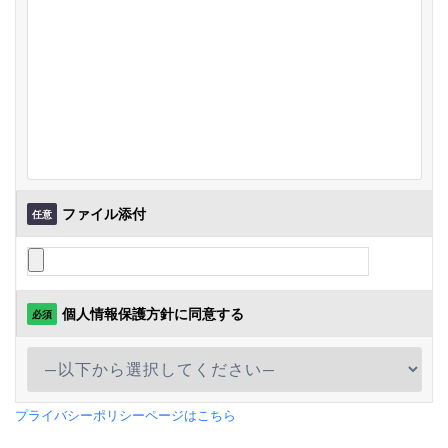
特別料金提供
+Designプラン
特別料金提供
運営代行プラン
プラン
メルマガ配信代行
EC Consultingプラン
別途
+Designプラン
✔
運営代行プラン
✔
ファイル添付
任意
プラン
実務作業全般
-
EC Consultingプラン
-
個人情報保護方針に同意する
+Designプラン
必須
運営代行プラン
✔
プラン
広告運用
プライバシーポリシーページはこちら
EC Consultingプラン
手数料15%