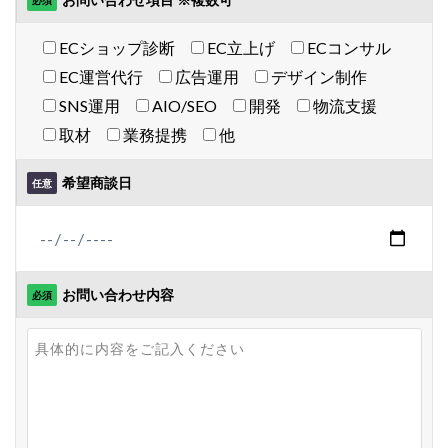
必須
計測
設定
設定方法
許可
評価
運営代行プラン
✔
ECショップ診断
EC立上げ
ECコンサル
認知度
諸税
販促
資格
資金
プラン
バナーデザイン制作
EC運営代行
広告運用
デザイン制作
越境EC
返信
通販ビジネス
連携
EC Consultingプラン
別途
SNS運用
AIO/SEO
開発
物流支援
連携手順
運営
運営代行
運営者
運用
取材
業務提携
他
+Designプラン
✔
違反
選び方
配信
配送
配送品質向上制度
配送認定ラベル
重要性
運営代行プラン
✔
希望商談日
任意
重要性と効果
長期休暇
開業
関税
集客
簡易LP制作･修正
プラン
集客方法
集客施策
顧客
顧客セグメント
EC Consultingプラン
別途
顧客データ分析
食品 ecサイト
食品ec
食品ecサイト
食品製造業
飲食
魅力
お問い合わせ内容
必須
+Designプラン
✔
ＮＡＶＹ
運営代行プラン
✔
新規2万pxLP制作
プラン
検索
EC Consultingプラン
別途