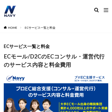
ECコンサル
運営代行
広告運用
デザイン制作
ネイビー 評判 おすすめ
カテゴリー
HOME
ECサービス一覧と料金
ECサービス一覧と料金
タグ
2024
2024年
2024年EC市場
2024年版
ECモール/D2CのECコンサル・運営代行
2025年EC戦略
365日配送
3Dセキュア2.0
のサービス内容と料金費用
5のつく日
ABテスト
ABテスト楽天
AC
AI
AI広告運用
AI検索対策
AI活用
Amazon DSP
Amazon DSP運用
Amazon FBA
Amazon Pay
AmazonPay
Amazonサイバーマンデー
Amazonブラックフライデー
Amazonプライムデー
Amazonマーケティング