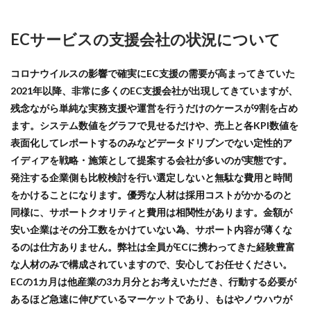
商品ページ改善
商品属性
商品画像
プラン
客単価分析
商品画像判定ツール
商品登録
商品販売許可
ECサービスの支援会社の状況について
EC Consultingプラン
✔
商品輸入
商材追加審査
回遊性
国内EC
+Designプラン
✔
コロナウイルスの影響で確実にEC支援の需要が高まってきていた
在庫差異
在庫管理
在庫管理システム
2021年以降、非常に多くのEC支援会社が出現してきていますが、
在庫設定
基礎知識
売れない
売上
運営代行プラン
✔
残念ながら単純な実務支援や運営を行うだけのケースが9割を占め
売上アップ
売上最大化
多言語対応
大口出品
プラン
戦略・施策立案
ます。システム数値をグラフで見せるだけや、売上と各KPI数値を
大手企業
定期購入
実例
実績紹介
実践
表面化してレポートするのみなどデータドリブンでない定性的ア
EC Consultingプラン
✔
家具
審査
対策
導入
導入サポート
イディアを戦略・施策として提案する会社が多いのが実態です。
+Designプラン
✔
発注する企業側も比較検討を行い選定しないと無駄な費用と時間
小売業
小売業界
小林悠輔
差別化
をかけることになります。優秀な人材は採用コストがかかるのと
市場規模
年末セール
広告
広告代理店
運営代行プラン
✔
同様に、サポートクオリティと費用は相関性があります。金額が
広告最適化
広告自動化
広告運用
安い企業はその分工数をかけていない為、サポート内容が薄くな
プラン
顧客解析システムデータ提供
広告運用代行
店舗受取サービス
店舗運営
るのは仕方ありません。弊社は全員がECに携わってきた経験豊富
EC Consultingプラン
✔
廃業率
引用
強度アップ
心理
必要書類
な人材のみで構成されていますので、安心してお任せください。
ECの1カ月は他産業の3カ月分とお考えいただき、行動する必要が
成功
成功ロードマップ
成功事例
成長
+Designプラン
✔
あるほど急速に伸びているマーケットであり、もはやノウハウが
成長推進要因
戦略
戦略立案
手数料
運営代行プラン
✔