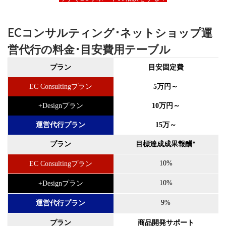
サブスクリプションモデル
サポート
システム
システム戦略
ショッピング
ショッピングカート
ECコンサルティング･ネットショップ運
シンガポール
シンガポール市場
スキル
営代行の料金･目安費用テーブル
スキルアップ
スケジュール管理
ストア
ストアニュースレター
ストアポリシー
ストア構築
プラン
目安固定費
スポンサーブランド広告
スマートフォン
EC Consultingプラン
5万円～
スーパーSALE
セキュリティ
セミナー
セール
+Designプラン
10万円～
セール戦略
ソーシャルコマース
ゾロ目の日
運営代行プラン
15万～
タイムセール
タイムセール祭り
ターゲット市場
ターゲティング広告
ダンボール
チャージバック
プラン
目標達成成果報酬*
ツール
ティックトック
ティックトックショップ
10%
EC Consultingプラン
デザイン
デジタルシフト
デジタルマーケティング
10%
+Designプラン
デメリット
データ分析
データ活用
トラブルシューティング
トレンド
ニュース
9%
運営代行プラン
ネイビー
ネイビーグループ
プラン
商品開発サポート