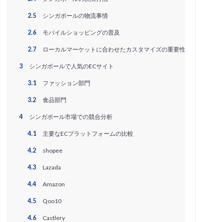
PayPalエクスプレスチェックアウト
PayPay
PDCA
2.5
シンガポールの物流事情
Qoo10
RaCoupon
RMS
RPP広告
2.6
モバイルショッピングの普及
RPP新機能
RSL
SDGs
SEO
SEO対策
Shop Pay
shopfy
Shopify
Shopify Payment
2.7
ローカルマーケットに合わせたカスタマイズの重要性
Shopifyペイメント
Shopify支援
SKUプロジェクト
3
シンガポールで人気のECサイト
SNS×EC
SNS広告
SNS活用
Stock Sun
3.1
ファッション部門
TDA
teams
teams新機能
TePs
Termly
3.2
食品部門
Threads
Threads広告
TikTok EC
TikTok Shop
4
シンガポール市場での競合分析
TikTokショップ
TikTokマーケティング
TikTok広告
4.1
主要なECプラットフォームの比較
UA
USP
Vine
Web-EDI
Webサイト
4.2
shopee
Webマーケティング
Web制作
WEB広告
Yahoo!ショッピング
Yahoo!ショッピング攻略
4.3
Lazada
Yahoo!支援
ZenGroup
Z世代マーケティング
4.4
Amazon
おすすめ
おすすめ商品
ひと気
やること
4.5
Qoo10
よくある質問
わかりやすく
アウトソーシング
4.6
Castlery