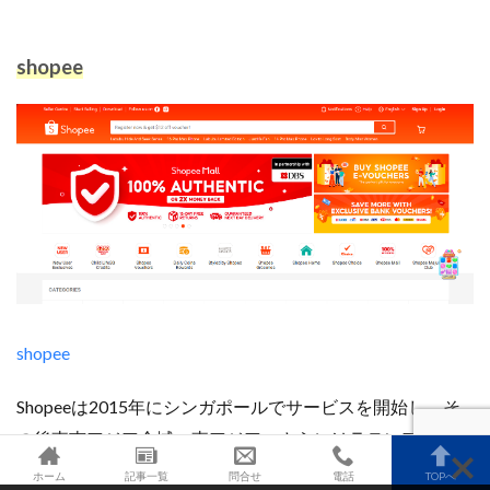
shopee
shopee
Shopeeは2015年にシンガポールでサービスを開始し、そ
の後東南アジア全域、東アジア、さらにはラテンアメリカ
へと展開したeコマースプラットフォームです。
ホーム
記事一覧
問合せ
電話
TOPへ