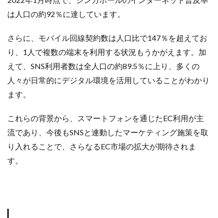
計測
設定
設定方法
許可
評価
は人口の約92％に達しています。
認知度
諸税
販促
資格
資金
さらに、モバイル回線契約数は人口比で147％を超えてお
越境EC
返信
通販ビジネス
連携
り、1人で複数の端末を利用する状況もうかがえます。加
連携手順
運営
運営代行
運営者
運用
えて、SNS利用者数は全人口の約89.5％に上り、多くの
違反
選び方
配信
配送
人々が日常的にデジタル環境を活用していることがわかり
配送品質向上制度
配送認定ラベル
重要性
ます。
重要性と効果
長期休暇
開業
関税
集客
集客方法
集客施策
顧客
顧客セグメント
これらの背景から、スマートフォンを通じたEC利用が主
顧客データ分析
食品 ecサイト
食品ec
流であり、今後もSNSと連動したマーケティング施策を取
食品ecサイト
食品製造業
飲食
魅力
り入れることで、さらなるEC市場の拡大が期待されま
ＮＡＶＹ
す。
検索