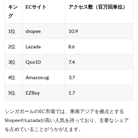
キン
ECサイト
アクセス数（百万回単位）
グ
1位
shopee
10.9
2位
Lazada
8.6
3位
Qoo10
7.4
4位
Amazon.sg
3.7
5位
EZBuy
1.7
シンガポールのEC市場では、東南アジアを拠点とする
ShopeeやLazadaが高い人気を誇っており、主要なシェア
を占めていることがうかがえます。