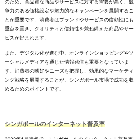
のため、高品質な商品やサービスに対する需要が高く、競
楽天売上アップ
楽天市場
楽天市場アップデート
争力のある価格設定や魅力的なキャンペーンを展開するこ
楽天広告
楽天支援
楽天新機能2025
とが重要です。消費者はブランドやサービスの信頼性にも
楽天検索最適化
楽天運営代行
構築
重点を置き、クオリティと信頼性を兼ね備えた商品やサー
構造化データ
比較
比較テスト
決済
ビスが好まれます。
決済オプション
決済代行
注意点
活用
また、デジタル化が進む中、オンラインショッピングやソ
活用法
活用術
流入
無料オンラインセミナー
ーシャルメディアを通じた情報発信も重要となっていま
物流
物流代行
特徴
特選
す。消費者の嗜好やニーズを把握し、効果的なマーケティ
特選タイムセール
独自性
現代ビジネス
ング戦略を展開することが、シンガポール市場で成功を収
生存戦略
産直EC
申し込み
申請
めるためのポイントです。
申請方法
画像
画像判定
発注
発行
登録
確認
移行
競争力
競合分析
管理
簡単
総合通販
自動化
自動最適化機能
自社EC
自社EC構築
シンガポールのインターネット普及率
自社サイト
行動パターン
表示順位
補助金
製造業
見極め方
規約
解決策
解除
2022年1月時点で、シンガポールのインターネット普及率