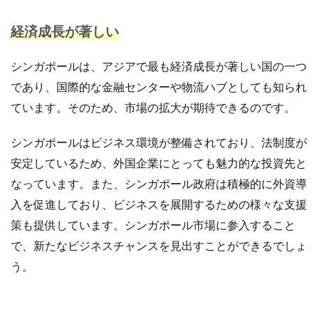
商品ページ改善
商品属性
商品画像
経済成長が著しい
商品画像判定ツール
商品登録
商品販売許可
商品輸入
商材追加審査
回遊性
国内EC
シンガポールは、アジアで最も経済成長が著しい国の一つ
在庫差異
在庫管理
在庫管理システム
であり、国際的な金融センターや物流ハブとしても知られ
在庫設定
基礎知識
売れない
売上
ています。そのため、市場の拡大が期待できるのです。
売上アップ
売上最大化
多言語対応
大口出品
大手企業
定期購入
実例
実績紹介
実践
シンガポールはビジネス環境が整備されており、法制度が
安定しているため、外国企業にとっても魅力的な投資先と
家具
審査
対策
導入
導入サポート
なっています。また、シンガポール政府は積極的に外資導
小売業
小売業界
小林悠輔
差別化
入を促進しており、ビジネスを展開するための様々な支援
市場規模
年末セール
広告
広告代理店
策も提供しています。シンガポール市場に参入すること
広告最適化
広告自動化
広告運用
で、新たなビジネスチャンスを見出すことができるでしょ
広告運用代行
店舗受取サービス
店舗運営
う。
廃業率
引用
強度アップ
心理
必要書類
成功
成功ロードマップ
成功事例
成長
成長推進要因
戦略
戦略立案
手数料