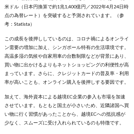
ネイビーコンサルティング
ネットショップ
米ドル（日本円換算で約1兆1,400億円／2022年4月24日時
ネットショップ支援
ネットショップ開業
点の為替レート）を突破すると予測されています。（参
ネット販売
ノウハウ
パーソナライゼーション
考：Statista）
パートナー
ピッキング
この成長を後押ししているのは、コロナ禍によるオンライ
ファーストパーティーデータ
フルフィルメント
ン需要の増加に加え、シンガポール特有の生活環境です。
フレームワーク
ブラックフライデー
ブランド
高温多湿の気候や自家用車の台数制限などが背景にあり、
ブランドローカリゼーション
ブランド分析
買い物に出かけるよりもネットショッピングの利便性が高
ブランド構築
ブランド登録
ブログ
まっています。さらに、クレジットカードの普及率・利用
プライム感謝祭
プラグイン
プロモーション
率が高いことも、オンライン購入を後押しする要因です。
ベストセラー
ホームページ制作会社
ポイント
マーケティング
マーケティングオートメーション
加えて、海外資本による越境EC企業の参入も市場を加速
マーケティング戦略
メディア掲載
メリット
させています。もともと国土が小さいため、近隣諸国へ買
メルマガ
メールワイズ
モールEC
い物に行く習慣があったことから、越境ECへの抵抗感が
モール運営代行
ヤフー
ヤフーショッピング
少なく、スムーズに受け入れられているのも特徴です。
ユーザーエクスペリエンス
ライブコマース