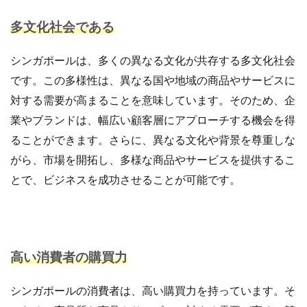
手法
手続き
手順
探索
改善
多文化社会である
改善の秘訣
数量限定タイムセール
新機能
新生活セール
新規
新規顧客獲得
方法
シンガポールは、多くの異なる文化が共存する多文化社会
日本らしい要素
最強配送ラベル
最後の暗黒大陸
です。この多様性は、異なる国や地域の商品やサービスに
最新動向
最新情報
最適化
月商アップ
対する需要が高まることを意味しています。そのため、企
未来
未来予測
未経験
業やブランドは、幅広い顧客層にアプローチする機会を得
東京のホームページ制作会社おすすめ15選
松村亮
ることができます。さらに、異なる文化や背景を尊重しな
株式会社ネイビーグループ
梱包資材
検品作業
がら、市場を開拓し、多様な商品やサービスを提供するこ
検索
検索連動広告
業務効率化
業務提携
とで、ビジネスを成功させることが可能です。
業者
楽天
楽天EC支援
楽天EC運用
楽天Pay
楽天RPP最新情報
楽天SEO対策
楽天sku移行
楽天カンファレンス2025
高い消費者の購買力
楽天クーポン
楽天グループ
楽天ショップ運営
楽天スーパーSALE
楽天スーパーセール
シンガポールの消費者は、高い購買力を持っています。そ
楽天パーソナライズド検索
楽天商品表示順位