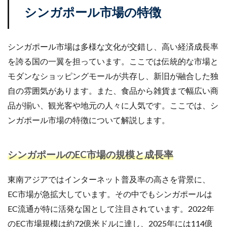
サブスクリプションモデル
サポート
システム
シンガポール市場の特徴
システム戦略
ショッピング
ショッピングカート
シンガポール
シンガポール市場
スキル
シンガポール市場は多様な文化が交錯し、高い経済成長率
スキルアップ
スケジュール管理
ストア
を誇る国の一翼を担っています。ここでは伝統的な市場と
ストアニュースレター
ストアポリシー
ストア構築
モダンなショッピングモールが共存し、新旧が融合した独
スポンサーブランド広告
スマートフォン
自の雰囲気があります。また、食品から雑貨まで幅広い商
スーパーSALE
セキュリティ
セミナー
セール
品が揃い、観光客や地元の人々に人気です。ここでは、シ
セール戦略
ソーシャルコマース
ゾロ目の日
ンガポール市場の特徴について解説します。
タイムセール
タイムセール祭り
ターゲット市場
ターゲティング広告
ダンボール
チャージバック
シンガポールのEC市場の規模と成長率
ツール
ティックトック
ティックトックショップ
デザイン
デジタルシフト
デジタルマーケティング
東南アジアではインターネット普及率の高さを背景に、
デメリット
データ分析
データ活用
EC市場が急拡大しています。その中でもシンガポールは
トラブルシューティング
トレンド
ニュース
EC流通が特に活発な国として注目されています。2022年
ネイビー
ネイビーグループ
のEC市場規模は約72億米ドルに達し、2025年には114億