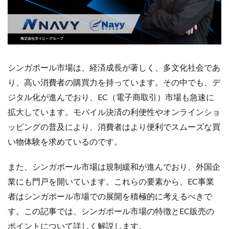
Amazon出品ノウハウ
amazon売上
Amazon広告
Amazon支援
Amazon販売戦略
Amazon運用
AMC活用
API連携
Apple Pay
ASIN
BFCM
BOPIS
BtoB
BtoB EC
BtoC-EC
Bカート
CRM
CTR改善
D2C(自社サイト)
シンガポール市場は、経済成長が著しく、多文化社会であ
D2Cトレンド
D2Cマーケティング
D2C戦略
り、高い消費者の購買力を持っています。その中でも、デ
D2C支援
D2C運営
DSP導入
DSP広告
ジタル化が進んでおり、EC（電子商取引）市場も急速に
DX
ec
ecforce
ECに活用
ECコンサル
拡大しています。モバイル決済の利便性やオンラインショ
ECコンサルタント
ECコンサルティング
ECサイト
ッピングの普及により、消費者はより便利でスムーズな買
ECサイト構築
ECサイト運営
ECセミナー
い物体験を求めているのです。
ECツール
ECビジネス
ECビジネス成功法
また、シンガポール市場は規制緩和が進んでおり、外国企
ECマーケティング
ECマーケティング戦略
業にも門戸を開いています。これらの要素から、EC事業
ECモール
ECモール売上アップ
ECモール戦略
者はシンガポール市場での展開を積極的に考えるべきで
EC事業者向け
EC化率
EC売上アップ
EC市場
す。この記事では、シンガポール市場の特徴とEC販売の
EC広告
EC広告運用
EC成功事例
EC戦略
ポイントについて詳しく解説します。