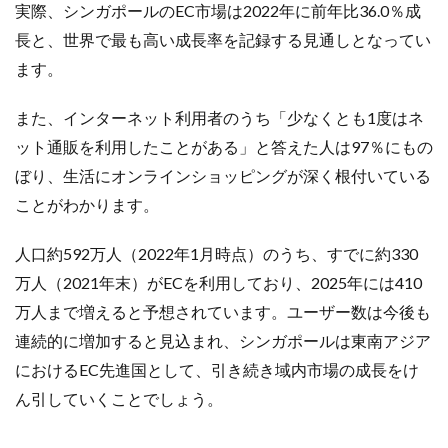
実際、シンガポールのEC市場は2022年に前年比36.0％成
ランキング
リスク回避
リスク管理
長と、世界で最も高い成長率を記録する見通しとなってい
リスティング広告
リターゲティング
リニューアル
ます。
リワード
ルール
レビュー
レビュー対策
レポートの見方
ロイヤリティ
一覧
また、インターネット利用者のうち「少なくとも1度はネ
三木谷浩史
上位
上位表示
不正利用
ット通販を利用したことがある」と答えた人は97％にもの
中国
中小EC
中小企業
予定表連携
事例
ぼり、生活にオンラインショッピングが深く根付いている
二重価格
人工知能
代行
企業属性
ことがわかります。
企業情報
休暇前計画
低コスト
作成
人口約592万人（2022年1月時点）のうち、すでに約330
使い方
個人
先取りプログラム
冷凍
万人（2021年末）がECを利用しており、2025年には410
冷凍品、冷凍物流、パートナー
出品代行
出品停止
万人まで増えると予想されています。ユーザー数は今後も
出品者
出店
出荷作業
分析
連続的に増加すると見込まれ、シンガポールは東南アジア
初売りセール
初心者
初心者向け
利益率
におけるEC先進国として、引き続き域内市場の成長をけ
効率化
動画
動画コマース
化粧品
ん引していくことでしょう。
単価アップ
単品通販
卸売業
原因
受注
同梱物
品質管理
商品
商品ページ