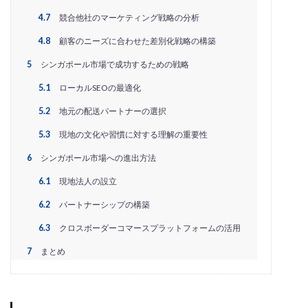
アプリ活用
アマゾン
アマゾンサポート
4.7
競合他社のマーケティング戦略の分析
イベント
インド
インフルエンサー
4.8
顧客のニーズに合わせた差別化戦略の構築
エージェンティックコマース
オムニチャネル
5
シンガポール市場で成功するための戦略
オムニチャネル戦略
オンラインセミナー
5.1
ローカルSEOの最適化
オンラインセミナー無料
オンラインマーケティング
オンライン決済
カオスマップ
カゴ落ち
5.2
地元の配送パートナーの選択
カスタマーサポート
カラーミーショップ
5.3
現地の文化や習慣に対する理解の重要性
ガイドライン
ガル助
クラウド型
6
シンガポール市場への進出方法
クリエイティブ
クリック率向上
6.1
現地法人の設立
クレジットカードのセキュリティ
クレーム対応
6.2
パートナーシップの構築
クロスドメイン
クーポン
クーポンターゲティング
6.3
クロスボーダーコマースプラットフォームの活用
クーポン機能
クーポン活用方法
グロースハック
7
まとめ
コスト削減
コスメ
コスメ業界
コンテンツページ
サイバーマンデー
サスティナブル
サステナビリティ