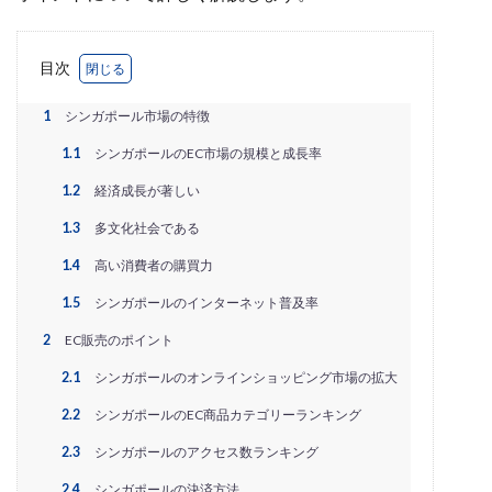
EC戦略支援
EC担当者必見
EC支援
EC支援 ランキング
EC支援サービス
目次
EC支援ランキング
EC支援会社
EC支援会社比較
EC支援比較
EC最新トレンド
EC検索対策
1
シンガポール市場の特徴
EC業界
EC物流
EC自動化ツール
EC運営代行
1.1
シンガポールのEC市場の規模と成長率
EC運用代行
EC関連サービス
EDIシステム
1.2
経済成長が著しい
Eコマース
FAQ
FBA
GA4
Garoon
1.3
多文化社会である
Google
Googleアナリティクス
Growave
1.4
高い消費者の購買力
HSコード
ID決済サービス
Instagram
ISOプロ
ITツール導入
IT導入補助金
kintone
LINE
1.5
シンガポールのインターネット普及率
LINEマーケティング
LINE公式アカウント
2
EC販売のポイント
makeshop
Meta広告
Microsoft365
MTU
2.1
シンガポールのオンラインショッピング市場の拡大
NAVY
Navy Group
NeeeD
NovelWorks
2.2
シンガポールのEC商品カテゴリーランキング
NSSホールディングス株式会社
OMO
OODA
2.3
シンガポールのアクセス数ランキング
Pafit Tag Management
2.4
シンガポールの決済方法