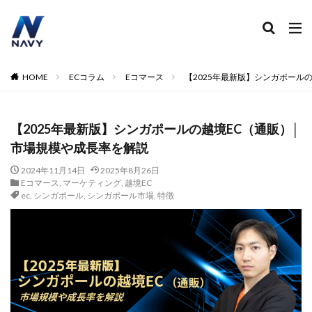
ECコンサル
運営代行
広告運用
デザイン制作
ネイビー 評判 おすすめ
カテゴリー
HOME
ECコラム
Eコマース
【2025年最新版】シンガポール
【2025年最新版】シンガポールの越境EC（通販）│
タグ
市場規模や成長率を解説
2024
2024年
2024年EC市場
2024年版
2025年EC戦略
365日配送
3Dセキュア2.0
2024年11月14日
2025年8月26日
Eコマース
,
マーケティング
,
越境EC
5のつく日
ABテスト
ABテスト楽天
AC
ec
,
シンガポール
,
シンガポール市場
,
特徴
AI
AI広告運用
AI検索対策
AI活用
Amazon DSP
Amazon DSP運用
Amazon FBA
Amazon Pay
AmazonPay
Amazonサイバーマンデー
Amazonブラックフライデー
Amazonプライムデー
Amazonマーケティング