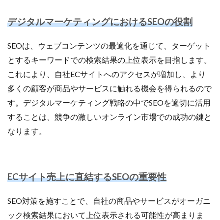
サブスクリプションモデル
サポート
システム
デジタルマーケティングにおけるSEOの役割
システム戦略
ショッピング
ショッピングカート
シンガポール
シンガポール市場
スキル
SEOは、ウェブコンテンツの最適化を通じて、ターゲット
スキルアップ
スケジュール管理
ストア
とするキーワードでの検索結果の上位表示を目指します。
ストアニュースレター
ストアポリシー
ストア構築
これにより、自社ECサイトへのアクセスが増加し、より
スポンサーブランド広告
スマートフォン
多くの顧客が商品やサービスに触れる機会を得られるので
スーパーSALE
セキュリティ
セミナー
セール
す。デジタルマーケティング戦略の中でSEOを適切に活用
セール戦略
ソーシャルコマース
ゾロ目の日
することは、競争の激しいオンライン市場での成功の鍵と
タイムセール
タイムセール祭り
ターゲット市場
なります。
ターゲティング広告
ダンボール
チャージバック
ツール
ティックトック
ティックトックショップ
デザイン
デジタルシフト
デジタルマーケティング
ECサイト売上に直結するSEOの重要性
デメリット
データ分析
データ活用
トラブルシューティング
トレンド
ニュース
SEO対策を施すことで、自社の商品やサービスがオーガニ
ネイビー
ネイビーグループ
ック検索結果において上位表示される可能性が高まりま