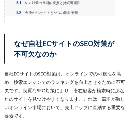
アプリ活用
アマゾン
アマゾンサポート
8.1
SEO対策の長期的視点と持続可能性
イベント
インド
インフルエンサー
8.2
今後のECサイトとSEOの動向予測
エージェンティックコマース
オムニチャネル
オムニチャネル戦略
オンラインセミナー
オンラインセミナー無料
オンラインマーケティング
なぜ自社ECサイトのSEO対策が
オンライン決済
カオスマップ
カゴ落ち
不可欠なのか
カスタマーサポート
カラーミーショップ
ガイドライン
ガル助
クラウド型
クリエイティブ
クリック率向上
自社ECサイトのSEO対策は、オンラインでの可視性を高
クレジットカードのセキュリティ
クレーム対応
め、検索エンジンでのランキングを向上させるために不可
クロスドメイン
クーポン
クーポンターゲティング
欠です。良質なSEO対策により、潜在顧客が検索時にあな
たのサイトを見つけやすくなります。これは、競争が激し
クーポン機能
クーポン活用方法
グロースハック
いオンライン市場において、売上アップに直結する重要な
コスト削減
コスメ
コスメ業界
要素です。
コンテンツページ
サイバーマンデー
サスティナブル
サステナビリティ