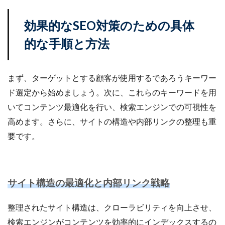
楽天売上アップ
楽天市場
楽天市場アップデート
効果的なSEO対策のための具体
楽天広告
楽天支援
楽天新機能2025
的な手順と方法
楽天検索最適化
楽天運営代行
構築
構造化データ
比較
比較テスト
決済
決済オプション
決済代行
注意点
活用
まず、ターゲットとする顧客が使用するであろうキーワー
活用法
活用術
流入
無料オンラインセミナー
ド選定から始めましょう。次に、これらのキーワードを用
物流
物流代行
特徴
特選
いてコンテンツ最適化を行い、検索エンジンでの可視性を
特選タイムセール
独自性
現代ビジネス
高めます。さらに、サイトの構造や内部リンクの整理も重
生存戦略
産直EC
申し込み
申請
要です。
申請方法
画像
画像判定
発注
発行
登録
確認
移行
競争力
競合分析
管理
簡単
総合通販
自動化
サイト構造の最適化と内部リンク戦略
自動最適化機能
自社EC
自社EC構築
整理されたサイト構造は、クローラビリティを向上させ、
自社サイト
行動パターン
表示順位
補助金
検索エンジンがコンテンツを効率的にインデックスするの
製造業
見極め方
規約
解決策
解除