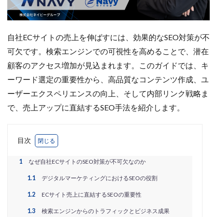
Amazon出品ノウハウ
amazon売上
Amazon広告
Amazon支援
Amazon販売戦略
Amazon運用
AMC活用
API連携
Apple Pay
ASIN
自社ECサイトの売上を伸ばすには、効果的なSEO対策が不
BFCM
BOPIS
BtoB
BtoB EC
BtoC-EC
可欠です。検索エンジンでの可視性を高めることで、潜在
Bカート
CRM
CTR改善
D2C(自社サイト)
顧客のアクセス増加が見込まれます。このガイドでは、キ
D2Cトレンド
D2Cマーケティング
D2C戦略
ーワード選定の重要性から、高品質なコンテンツ作成、ユ
D2C支援
D2C運営
DSP導入
DSP広告
ーザーエクスペリエンスの向上、そして内部リンク戦略ま
DX
ec
ecforce
ECに活用
ECコンサル
で、売上アップに直結するSEO手法を紹介します。
ECコンサルタント
ECコンサルティング
ECサイト
ECサイト構築
ECサイト運営
ECセミナー
目次
ECツール
ECビジネス
ECビジネス成功法
ECマーケティング
ECマーケティング戦略
1
なぜ自社ECサイトのSEO対策が不可欠なのか
ECモール
ECモール売上アップ
ECモール戦略
1.1
デジタルマーケティングにおけるSEOの役割
EC事業者向け
EC化率
EC売上アップ
EC市場
1.2
ECサイト売上に直結するSEOの重要性
EC広告
EC広告運用
EC成功事例
EC戦略
1.3
検索エンジンからのトラフィックとビジネス成果