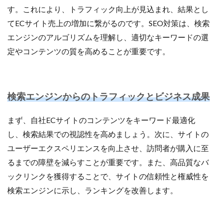
ネイビーコンサルティング
ネットショップ
す。これにより、トラフィック向上が見込まれ、結果とし
ネットショップ支援
ネットショップ開業
てECサイト売上の増加に繋がるのです。SEO対策は、検索
ネット販売
ノウハウ
パーソナライゼーション
エンジンのアルゴリズムを理解し、適切なキーワードの選
パートナー
ピッキング
定やコンテンツの質を高めることが重要です。
ファーストパーティーデータ
フルフィルメント
フレームワーク
ブラックフライデー
ブランド
ブランドローカリゼーション
ブランド分析
検索エンジンからのトラフィックとビジネス成果
ブランド構築
ブランド登録
ブログ
まず、自社ECサイトのコンテンツをキーワード最適化
プライム感謝祭
プラグイン
プロモーション
し、検索結果での視認性を高めましょう。次に、サイトの
ベストセラー
ホームページ制作会社
ポイント
ユーザーエクスペリエンスを向上させ、訪問者が購入に至
マーケティング
マーケティングオートメーション
るまでの障壁を減らすことが重要です。また、高品質なバ
マーケティング戦略
メディア掲載
メリット
ックリンクを獲得することで、サイトの信頼性と権威性を
メルマガ
メールワイズ
モールEC
検索エンジンに示し、ランキングを改善します。
モール運営代行
ヤフー
ヤフーショッピング
ユーザーエクスペリエンス
ライブコマース