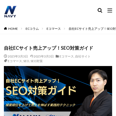
ECコンサル
運営代行
広告運用
デザイン制作
ネイビー 評判 おすすめ
カテゴリー
HOME
ECコラム
Eコマース
自社ECサイト売上アップ！SEO
自社ECサイト売上アップ！SEO対策ガイド
タグ
2024
2024年
2024年EC市場
2024年版
2025年3月3日
2025年3月3日
Eコマース
,
自社サイト
Eコマース
,
SEO
,
SEO対策
2025年EC戦略
365日配送
3Dセキュア2.0
5のつく日
ABテスト
ABテスト楽天
AC
AI
AI広告運用
AI検索対策
AI活用
Amazon DSP
Amazon DSP運用
Amazon FBA
Amazon Pay
AmazonPay
Amazonサイバーマンデー
Amazonブラックフライデー
Amazonプライムデー
Amazonマーケティング