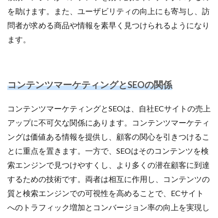
を助けます。また、ユーザビリティの向上にも寄与し、訪
計測
設定
設定方法
許可
評価
問者が求める商品や情報を素早く見つけられるようになり
認知度
諸税
販促
資格
資金
ます。
越境EC
返信
通販ビジネス
連携
連携手順
運営
運営代行
運営者
運用
違反
選び方
配信
配送
コンテンツマーケティングとSEOの関係
配送品質向上制度
配送認定ラベル
重要性
重要性と効果
長期休暇
開業
関税
集客
コンテンツマーケティングとSEOは、自社ECサイトの売上
集客方法
集客施策
顧客
顧客セグメント
アップに不可欠な関係にあります。コンテンツマーケティ
顧客データ分析
食品 ecサイト
食品ec
ングは価値ある情報を提供し、顧客の関心を引きつけるこ
食品ecサイト
食品製造業
飲食
魅力
とに重点を置きます。一方で、SEOはそのコンテンツを検
ＮＡＶＹ
索エンジンで見つけやすくし、より多くの潜在顧客に到達
するための技術です。両者は相互に作用し、コンテンツの
検索
質と検索エンジンでの可視性を高めることで、ECサイト
へのトラフィック増加とコンバージョン率の向上を実現し