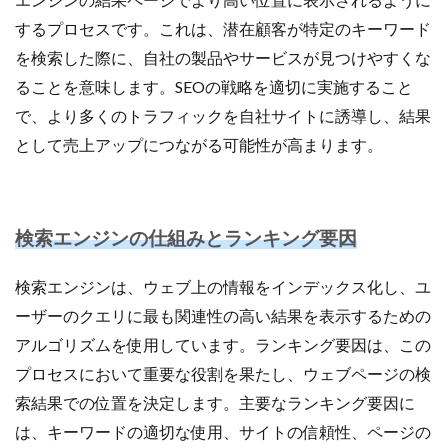
商品ページ改善
商品属性
商品画像
するプロセスです。これは、潜在顧客が特定のキーワード
商品画像判定ツール
商品登録
商品販売許可
を検索した際に、自社の製品やサービスが見つけやすくな
商品輸入
商材追加審査
回遊性
国内EC
ることを意味します。SEOの戦略を適切に実施すること
在庫差異
在庫管理
在庫管理システム
で、より多くのトラフィックを自社サイトに誘導し、結果
在庫設定
基礎知識
売れない
売上
として売上アップにつながる可能性が高まります。
売上アップ
売上最大化
多言語対応
大口出品
大手企業
定期購入
実例
実績紹介
実践
家具
審査
対策
導入
導入サポート
検索エンジンの仕組みとランキング要因
小売業
小売業界
小林悠輔
差別化
検索エンジンは、ウェブ上の情報をインデックス化し、ユ
市場規模
年末セール
広告
広告代理店
ーザーのクエリに最も関連性の高い結果を表示するための
広告最適化
広告自動化
広告運用
アルゴリズムを使用しています。ランキング要因は、この
広告運用代行
店舗受取サービス
店舗運営
プロセスにおいて重要な役割を果たし、ウェブページの検
廃業率
引用
強度アップ
心理
必要書類
索結果での位置を決定します。主要なランキング要因に
成功
成功ロードマップ
成功事例
成長
は、キーワードの適切な使用、サイトの信頼性、ページの
成長推進要因
戦略
戦略立案
手数料