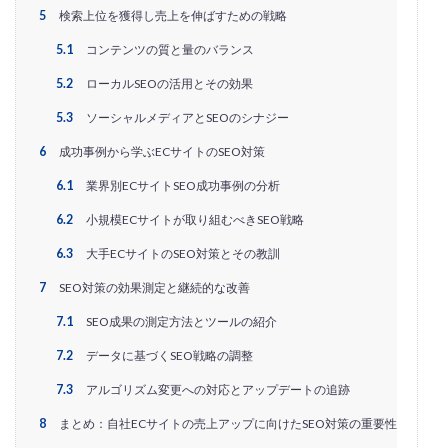
PayPalエクスプレスチェックアウト
PayPay
PDCA
5
検索上位を獲得し売上を伸ばすための戦略
Qoo10
RaCoupon
RMS
RPP広告
5.1
コンテンツの質と量のバランス
RPP新機能
RSL
SDGs
SEO
SEO対策
5.2
ローカルSEOの活用とその効果
Shop Pay
shopfy
Shopify
Shopify Payment
5.3
ソーシャルメディアとSEOのシナジー
Shopifyペイメント
Shopify支援
SKUプロジェクト
6
成功事例から学ぶECサイトのSEO対策
SNS×EC
SNS広告
SNS活用
Stock Sun
6.1
業界別ECサイトSEO成功事例の分析
TDA
teams
teams新機能
TePs
Termly
Threads
Threads広告
TikTok EC
TikTok Shop
6.2
小規模ECサイトが取り組むべきSEO戦略
TikTokショップ
TikTokマーケティング
TikTok広告
6.3
大手ECサイトのSEO対策とその教訓
UA
USP
Vine
Web-EDI
Webサイト
7
SEO対策の効果測定と継続的な改善
Webマーケティング
Web制作
WEB広告
7.1
SEO成果の測定方法とツールの紹介
Yahoo!ショッピング
Yahoo!ショッピング攻略
7.2
データに基づくSEO戦略の調整
Yahoo!支援
ZenGroup
Z世代マーケティング
7.3
アルゴリズム変更への対応とアップデートの追跡
おすすめ
おすすめ商品
ひと気
やること
8
まとめ：自社ECサイトの売上アップに向けたSEO対策の重要性
よくある質問
わかりやすく
アウトソーシング