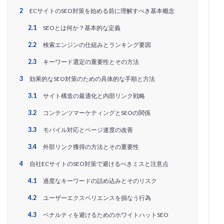
EC戦略支援
EC担当者必見
EC支援
2
ECサイトのSEO対策を始める前に理解すべき基本概念
EC支援 ランキング
EC支援サービス
2.1
SEOとは何か？基本的な定義
EC支援ランキング
EC支援会社
EC支援会社比較
2.2
検索エンジンの仕組みとランキング要因
EC支援比較
EC最新トレンド
EC検索対策
2.3
キーワード選定の重要性とその方法
EC業界
EC物流
EC自動化ツール
EC運営代行
EC運用代行
EC関連サービス
EDIシステム
3
効果的なSEO対策のための具体的な手順と方法
Eコマース
FAQ
FBA
GA4
Garoon
3.1
サイト構造の最適化と内部リンク戦略
Google
Googleアナリティクス
Growave
3.2
コンテンツマーケティングとSEOの関係
HSコード
ID決済サービス
Instagram
ISOプロ
3.3
モバイル対応とページ速度の改善
ITツール導入
IT導入補助金
kintone
LINE
3.4
外部リンク獲得の方法とその重要性
LINEマーケティング
LINE公式アカウント
4
自社ECサイトのSEO対策で避けるべきミスと注意点
makeshop
Meta広告
Microsoft365
MTU
4.1
過度なキーワードの詰め込みとそのリスク
NAVY
Navy Group
NeeeD
NovelWorks
NSSホールディングス株式会社
OMO
OODA
4.2
ユーザーエクスペリエンスを損なう行為
Pafit Tag Management
4.3
ペナルティを避けるためのホワイトハットSEO