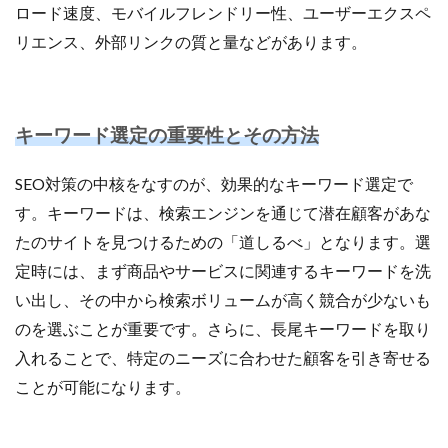
ロード速度、モバイルフレンドリー性、ユーザーエクスペ
手法
手続き
手順
探索
改善
リエンス、外部リンクの質と量などがあります。
改善の秘訣
数量限定タイムセール
新機能
新生活セール
新規
新規顧客獲得
方法
日本らしい要素
最強配送ラベル
最後の暗黒大陸
キーワード選定の重要性とその方法
最新動向
最新情報
最適化
月商アップ
未来
未来予測
未経験
SEO対策の中核をなすのが、効果的なキーワード選定で
東京のホームページ制作会社おすすめ15選
松村亮
す。キーワードは、検索エンジンを通じて潜在顧客があな
株式会社ネイビーグループ
梱包資材
検品作業
たのサイトを見つけるための「道しるべ」となります。選
検索
検索連動広告
業務効率化
業務提携
定時には、まず商品やサービスに関連するキーワードを洗
業者
楽天
楽天EC支援
楽天EC運用
い出し、その中から検索ボリュームが高く競合が少ないも
楽天Pay
楽天RPP最新情報
楽天SEO対策
のを選ぶことが重要です。さらに、長尾キーワードを取り
楽天sku移行
楽天カンファレンス2025
入れることで、特定のニーズに合わせた顧客を引き寄せる
楽天クーポン
楽天グループ
楽天ショップ運営
ことが可能になります。
楽天スーパーSALE
楽天スーパーセール
楽天パーソナライズド検索
楽天商品表示順位