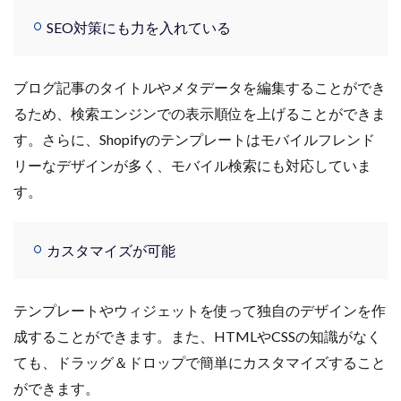
手法
手続き
手順
探索
改善
SEO対策にも力を入れている
改善の秘訣
数量限定タイムセール
新機能
新生活セール
新規
新規顧客獲得
方法
ブログ記事のタイトルやメタデータを編集することができ
日本らしい要素
最強配送ラベル
最後の暗黒大陸
るため、検索エンジンでの表示順位を上げることができま
最新動向
最新情報
最適化
月商アップ
す。さらに、Shopifyのテンプレートはモバイルフレンド
未来
未来予測
未経験
リーなデザインが多く、モバイル検索にも対応していま
東京のホームページ制作会社おすすめ15選
松村亮
す。
株式会社ネイビーグループ
梱包資材
検品作業
検索
検索連動広告
業務効率化
業務提携
カスタマイズが可能
業者
楽天
楽天EC支援
楽天EC運用
楽天Pay
楽天RPP最新情報
楽天SEO対策
テンプレートやウィジェットを使って独自のデザインを作
楽天sku移行
楽天カンファレンス2025
成することができます。また、HTMLやCSSの知識がなく
楽天クーポン
楽天グループ
楽天ショップ運営
ても、ドラッグ＆ドロップで簡単にカスタマイズすること
楽天スーパーSALE
楽天スーパーセール
ができます。
楽天パーソナライズド検索
楽天商品表示順位