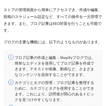
サブスクリプションモデル
サポート
システム
ストアの管理画面から簡単にアクセスでき、作成や編集、
システム戦略
ショッピング
ショッピングカート
投稿のスケジュール設定など、すべての操作を一元管理で
シンガポール
シンガポール市場
スキル
きます。また、ブログ記事はSEO対策を行うことも可能で
スキルアップ
スケジュール管理
ストア
す。
ストアニュースレター
ストアポリシー
ストア構築
スポンサーブランド広告
スマートフォン
ブログの主要な機能には、以下のようなものがあります。
スーパーSALE
セキュリティ
セミナー
セール
セール戦略
ソーシャルコマース
ゾロ目の日
ブログ記事の作成と編集：Shopifyブログでは、
タイムセール
タイムセール祭り
ターゲット市場
簡単なエディタを使用してブログ記事を作成で
ターゲティング広告
ダンボール
チャージバック
きます。テキストや画像、動画など、さまざま
ツール
ティックトック
ティックトックショップ
なコンテンツを追加することができます。
デザイン
デジタルシフト
デジタルマーケティング
カテゴリとタグの管理：ブログ記事を整理する
ために、カテゴリとタグを使用することができ
デメリット
データ分析
データ活用
ます。これにより、訪問者が関心のあるトピッ
トラブルシューティング
トレンド
ニュース
クを見つけやすくなります。
ネイビー
ネイビーグループ