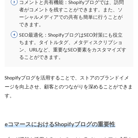
コメントと共有機能：Shopifyブログでは、訪問
ネイビーコンサルティング
ネットショップ
者がコメントを残すことができます。また、ソ
ネットショップ支援
ネットショップ開業
ーシャルメディアでの共有も簡単に行うことが
ネット販売
ノウハウ
パーソナライゼーション
できます。
パートナー
ピッキング
SEO最適化：ShopifyブログはSEO対策にも役立
ファーストパーティーデータ
フルフィルメント
ちます。タイトルタグ、メタディスクリプショ
ン、URLなど、重要なSEO要素をカスタマイズす
フレームワーク
ブラックフライデー
ブランド
ることができます。
ブランドローカリゼーション
ブランド分析
ブランド構築
ブランド登録
ブログ
Shopifyブログを活用することで、ストアのブランドイメ
プライム感謝祭
プラグイン
プロモーション
ージを向上させ、顧客とのつながりを深めることができま
ベストセラー
ホームページ制作会社
ポイント
す。
マーケティング
マーケティングオートメーション
マーケティング戦略
メディア掲載
メリット
メルマガ
メールワイズ
モールEC
eコマースにおける
Shopifyブログの
重要性
モール運営代行
ヤフー
ヤフーショッピング
ユーザーエクスペリエンス
ライブコマース