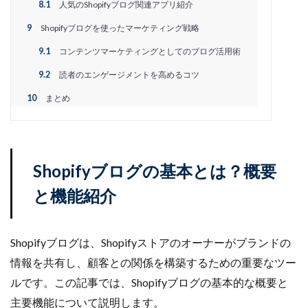
8.1
人気のShopifyブログ関連アプリ紹介
アプリ活用
アマゾン
アマゾンサポート
イベント
インド
インフルエンサー
9
Shopifyブログを使ったマーケティング戦略
エージェンティックコマース
オムニチャネル
9.1
コンテンツマーケティングとしてのブログ活用術
オムニチャネル戦略
オンラインセミナー
9.2
読者のエンゲージメントを高めるコツ
オンラインセミナー無料
オンラインマーケティング
10
まとめ
オンライン決済
カオスマップ
カゴ落ち
カスタマーサポート
カラーミーショップ
ガイドライン
ガル助
クラウド型
Shopifyブログの基本とは？概要
クリエイティブ
クリック率向上
と機能紹介
クレジットカードのセキュリティ
クレーム対応
クロスドメイン
クーポン
クーポンターゲティング
クーポン機能
クーポン活用方法
グロースハック
Shopifyブログは、Shopifyストアのオーナーがブランドの
コスト削減
コスメ
コスメ業界
情報を共有し、顧客との関係を構築するための重要なツー
コンテンツページ
サイバーマンデー
ルです。この記事では、Shopifyブログの基本的な概要と
サスティナブル
サステナビリティ
主要機能について説明します。