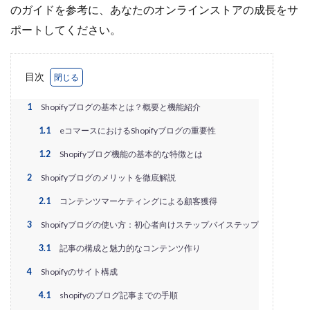
EC戦略支援
EC担当者必見
EC支援
のガイドを参考に、あなたのオンラインストアの成長をサ
EC支援 ランキング
EC支援サービス
ポートしてください。
EC支援ランキング
EC支援会社
EC支援会社比較
EC支援比較
EC最新トレンド
EC検索対策
目次
EC業界
EC物流
EC自動化ツール
EC運営代行
1
Shopifyブログの基本とは？概要と機能紹介
EC運用代行
EC関連サービス
EDIシステム
Eコマース
FAQ
FBA
GA4
Garoon
1.1
eコマースにおけるShopifyブログの重要性
Google
Googleアナリティクス
Growave
1.2
Shopifyブログ機能の基本的な特徴とは
HSコード
ID決済サービス
Instagram
ISOプロ
2
Shopifyブログのメリットを徹底解説
ITツール導入
IT導入補助金
kintone
LINE
2.1
コンテンツマーケティングによる顧客獲得
LINEマーケティング
LINE公式アカウント
3
Shopifyブログの使い方：初心者向けステップバイステップ
makeshop
Meta広告
Microsoft365
MTU
3.1
記事の構成と魅力的なコンテンツ作り
NAVY
Navy Group
NeeeD
NovelWorks
4
Shopifyのサイト構成
NSSホールディングス株式会社
OMO
OODA
Pafit Tag Management
4.1
shopifyのブログ記事までの手順