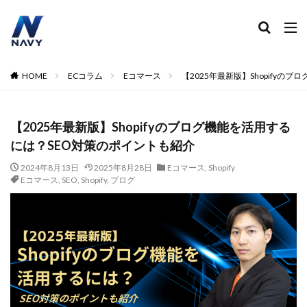
ECコンサル
運営代行
広告運用
デザイン制作
ネイビー 評判 おすすめ
カテゴリー
HOME
ECコラム
Eコマース
【2025年最新版】Shopify
【2025年最新版】Shopifyのブログ機能を活用する
タグ
には？SEO対策のポイントも紹介
2024
2024年
2024年EC市場
2024年版
2025年EC戦略
365日配送
3Dセキュア2.0
2024年8月13日
2025年8月28日
Eコマース
,
Shopify
Eコマース
,
SEO
,
Shopify
,
ブログ
5のつく日
ABテスト
ABテスト楽天
AC
AI
AI広告運用
AI検索対策
AI活用
Amazon DSP
Amazon DSP運用
Amazon FBA
Amazon Pay
AmazonPay
Amazonサイバーマンデー
Amazonブラックフライデー
Amazonプライムデー
Amazonマーケティング