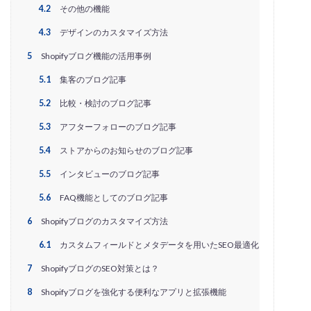
PayPalエクスプレスチェックアウト
PayPay
PDCA
4.2
その他の機能
Qoo10
RaCoupon
RMS
RPP広告
4.3
デザインのカスタマイズ方法
RPP新機能
RSL
SDGs
SEO
SEO対策
5
Shopifyブログ機能の活用事例
Shop Pay
shopfy
Shopify
Shopify Payment
5.1
集客のブログ記事
Shopifyペイメント
Shopify支援
SKUプロジェクト
5.2
比較・検討のブログ記事
SNS×EC
SNS広告
SNS活用
Stock Sun
5.3
アフターフォローのブログ記事
TDA
teams
teams新機能
TePs
Termly
5.4
ストアからのお知らせのブログ記事
Threads
Threads広告
TikTok EC
TikTok Shop
TikTokショップ
TikTokマーケティング
TikTok広告
5.5
インタビューのブログ記事
UA
USP
Vine
Web-EDI
Webサイト
5.6
FAQ機能としてのブログ記事
Webマーケティング
Web制作
WEB広告
6
Shopifyブログのカスタマイズ方法
Yahoo!ショッピング
Yahoo!ショッピング攻略
6.1
カスタムフィールドとメタデータを用いたSEO最適化
Yahoo!支援
ZenGroup
Z世代マーケティング
7
ShopifyブログのSEO対策とは？
おすすめ
おすすめ商品
ひと気
やること
8
Shopifyブログを強化する便利なアプリと拡張機能
よくある質問
わかりやすく
アウトソーシング