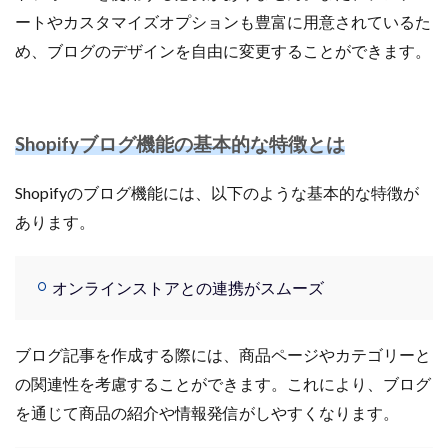
商品ページ改善
商品属性
商品画像
ートやカスタマイズオプションも豊富に用意されているた
商品画像判定ツール
商品登録
商品販売許可
め、ブログのデザインを自由に変更することができます。
商品輸入
商材追加審査
回遊性
国内EC
在庫差異
在庫管理
在庫管理システム
在庫設定
基礎知識
売れない
売上
Shopifyブログ機能の基本的な特徴とは
売上アップ
売上最大化
多言語対応
大口出品
Shopifyのブログ機能には、以下のような基本的な特徴が
大手企業
定期購入
実例
実績紹介
実践
あります。
家具
審査
対策
導入
導入サポート
小売業
小売業界
小林悠輔
差別化
オンラインストアとの連携がスムーズ
市場規模
年末セール
広告
広告代理店
広告最適化
広告自動化
広告運用
広告運用代行
店舗受取サービス
店舗運営
ブログ記事を作成する際には、商品ページやカテゴリーと
廃業率
引用
強度アップ
心理
必要書類
の関連性を考慮することができます。これにより、ブログ
成功
成功ロードマップ
成功事例
成長
を通じて商品の紹介や情報発信がしやすくなります。
成長推進要因
戦略
戦略立案
手数料