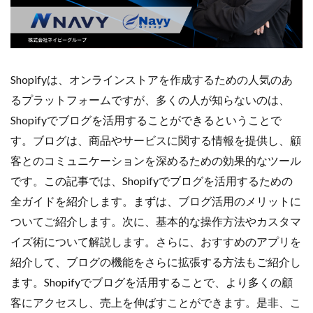
Amazon出品ノウハウ
amazon売上
Amazon広告
Amazon支援
Amazon販売戦略
Amazon運用
AMC活用
API連携
Apple Pay
ASIN
BFCM
BOPIS
BtoB
BtoB EC
BtoC-EC
Shopifyは、オンラインストアを作成するための人気のあ
Bカート
CRM
CTR改善
D2C(自社サイト)
るプラットフォームですが、多くの人が知らないのは、
D2Cトレンド
D2Cマーケティング
D2C戦略
Shopifyでブログを活用することができるということで
D2C支援
D2C運営
DSP導入
DSP広告
す。ブログは、商品やサービスに関する情報を提供し、顧
DX
ec
ecforce
ECに活用
ECコンサル
客とのコミュニケーションを深めるための効果的なツール
ECコンサルタント
ECコンサルティング
ECサイト
です。この記事では、Shopifyでブログを活用するための
ECサイト構築
ECサイト運営
ECセミナー
全ガイドを紹介します。まずは、ブログ活用のメリットに
ECツール
ECビジネス
ECビジネス成功法
ついてご紹介します。次に、基本的な操作方法やカスタマ
ECマーケティング
ECマーケティング戦略
イズ術について解説します。さらに、おすすめのアプリを
ECモール
ECモール売上アップ
ECモール戦略
紹介して、ブログの機能をさらに拡張する方法もご紹介し
EC事業者向け
EC化率
EC売上アップ
EC市場
ます。Shopifyでブログを活用することで、より多くの顧
EC広告
EC広告運用
EC成功事例
EC戦略
客にアクセスし、売上を伸ばすことができます。是非、こ