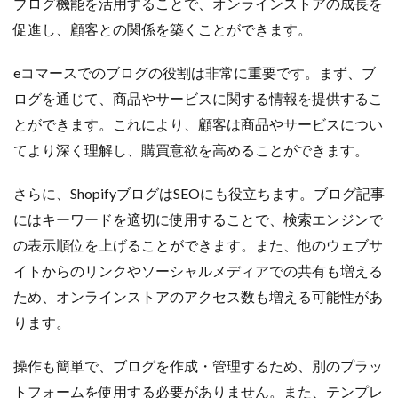
ブログ機能を活用することで、オンラインストアの成長を
ランキング
リスク回避
リスク管理
促進し、顧客との関係を築くことができます。
リスティング広告
リターゲティング
リニューアル
リワード
ルール
レビュー
レビュー対策
eコマースでのブログの役割は非常に重要です。まず、ブ
レポートの見方
ロイヤリティ
一覧
ログを通じて、商品やサービスに関する情報を提供するこ
三木谷浩史
上位
上位表示
不正利用
とができます。これにより、顧客は商品やサービスについ
中国
中小EC
中小企業
予定表連携
事例
てより深く理解し、購買意欲を高めることができます。
二重価格
人工知能
代行
企業属性
さらに、ShopifyブログはSEOにも役立ちます。ブログ記事
企業情報
休暇前計画
低コスト
作成
にはキーワードを適切に使用することで、検索エンジンで
使い方
個人
先取りプログラム
冷凍
の表示順位を上げることができます。また、他のウェブサ
冷凍品、冷凍物流、パートナー
出品代行
出品停止
イトからのリンクやソーシャルメディアでの共有も増える
出品者
出店
出荷作業
分析
ため、オンラインストアのアクセス数も増える可能性があ
初売りセール
初心者
初心者向け
利益率
ります。
効率化
動画
動画コマース
化粧品
単価アップ
単品通販
卸売業
原因
受注
操作も簡単で、ブログを作成・管理するため、別のプラッ
同梱物
品質管理
商品
商品ページ
トフォームを使用する必要がありません。また、テンプレ