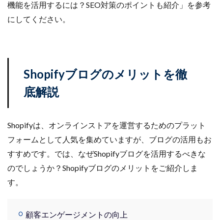
機能を活用するには？SEO対策のポイントも紹介」を参考
計測
設定
設定方法
許可
評価
にしてください。
認知度
諸税
販促
資格
資金
越境EC
返信
通販ビジネス
連携
連携手順
運営
運営代行
運営者
運用
違反
選び方
配信
配送
Shopifyブログのメリットを徹
配送品質向上制度
配送認定ラベル
重要性
底解説
重要性と効果
長期休暇
開業
関税
集客
集客方法
集客施策
顧客
顧客セグメント
Shopifyは、オンラインストアを運営するためのプラット
顧客データ分析
食品 ecサイト
食品ec
フォームとして人気を集めていますが、ブログの活用もお
食品ecサイト
食品製造業
飲食
魅力
すすめです。では、なぜShopifyブログを活用するべきな
ＮＡＶＹ
のでしょうか？Shopifyブログのメリットをご紹介しま
す。
検索
顧客エンゲージメントの向上