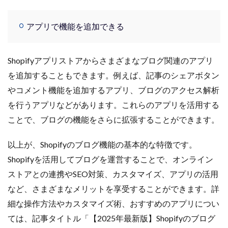
楽天売上アップ
楽天市場
楽天市場アップデート
アプリで機能を追加できる
楽天広告
楽天支援
楽天新機能2025
楽天検索最適化
楽天運営代行
構築
構造化データ
比較
比較テスト
決済
Shopifyアプリストアからさまざまなブログ関連のアプリ
決済オプション
決済代行
注意点
活用
を追加することもできます。例えば、記事のシェアボタン
活用法
活用術
流入
無料オンラインセミナー
やコメント機能を追加するアプリ、ブログのアクセス解析
物流
物流代行
特徴
特選
を行うアプリなどがあります。これらのアプリを活用する
特選タイムセール
独自性
現代ビジネス
ことで、ブログの機能をさらに拡張することができます。
生存戦略
産直EC
申し込み
申請
以上が、Shopifyのブログ機能の基本的な特徴です。
申請方法
画像
画像判定
発注
発行
Shopifyを活用してブログを運営することで、オンライン
登録
確認
移行
競争力
競合分析
ストアとの連携やSEO対策、カスタマイズ、アプリの活用
管理
簡単
総合通販
自動化
など、さまざまなメリットを享受することができます。詳
自動最適化機能
自社EC
自社EC構築
細な操作方法やカスタマイズ術、おすすめのアプリについ
自社サイト
行動パターン
表示順位
補助金
ては、記事タイトル「【2025年最新版】Shopifyのブログ
製造業
見極め方
規約
解決策
解除