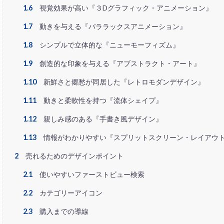
スマートフォン
1.6
視覚効果が高い『３Dグラフィック・アニメーション』
ソーシャルコマー
1.7
動きを与える『パララックスアニメーション』
ターゲティング広
1.8
シンプルで立体的な『ニューモーフィズム』
ティックトックシ
1.9
創造的な印象を与える『アブストラクト・アート』
データ分析
ネイビーグループ
1.10
新鮮さと郷愁が同居した『レトロモダンデザイン』
ネットショップ開
1.11
動きと柔軟性を持つ『流体シェイプ』
ファーストパーテ
1.12
親しみ感のある『手書き風デザイン』
ブランドローカリ
1.13
情報がわかりやすい『スプリットスクリーン・レイアウ
プライム感謝祭
2
売れるためのデザインポイント
マーケティング
メルマガ
メ
2.1
使いやすいファーストビュー検索
ユーザーエクスペ
2.2
カテゴリーアイコン
リスティング広告
2.3
購入までの導線
レビュー対策