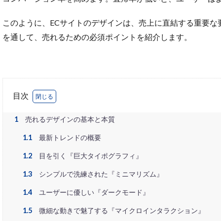
SNS活用
Sto
Threads広告
このように、ECサイトのデザインは、売上に直結する重要な
UA
USP
を通して、売れるための必須ポイントを紹介します。
Yahoo!ショッピン
おすすめ
お
アプリ活用
エージェンティッ
目次
オンラインセミナ
1
売れるデザインの基本と本質
カスタマーサポー
1.1
最新トレンドの概要
クリック率向上
クーポンターゲテ
1.2
目を引く『巨大タイポグラフィ』
コスメ業界
1.3
シンプルで洗練された『ミニマリズム』
サブスクリプショ
1.4
ユーザーに優しい『ダークモード』
ショッピングカー
1.5
微細な動きで魅了する『マイクロインタラクション』
ストア
スト