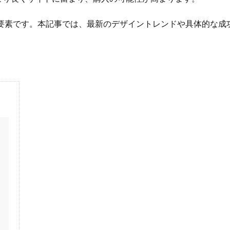
ck Sun
TDA
teams
teams新機能
TePs
Termly
Th
TikTok EC
TikTok Shop
TikTokショップ
TikTokマーケティング
要素です。本記事では、最新のデザイントレンドや具体的な成
Vine
Web-EDI
Webサイト
Webマーケティング
Web制作
グ
Yahoo!ショッピング攻略
Yahoo!支援
ZenGroup
Z世代マ
すすめ商品
ひと気
やること
よくある質問
わかりやすく
アマゾン
アマゾンサポート
イベント
インド
インフルエンサ
クコマース
オムニチャネル
オムニチャネル戦略
オンラインセミナ
ー無料
オンラインマーケティング
オンライン決済
カオスマップ
ト
カラーミーショップ
ガイドライン
ガル助
クラウド型
クレジットカードのセキュリティ
クレーム対応
クロスドメイン
ィング
クーポン機能
クーポン活用方法
グロースハック
コス
コンテンツページ
サイバーマンデー
サスティナブル
サステナビリ
ンモデル
サポート
システム
システム戦略
ショッピング
ト
シンガポール
シンガポール市場
スキル
スキルアップ
アニュースレター
ストアポリシー
ストア構築
スポンサーブランド