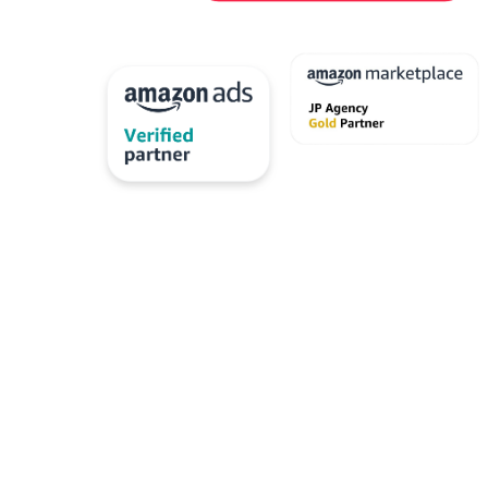
工知能
代行
取りプログラム
出荷作業
分析
化粧品
商品ページ
売許可
システム
応
大口出品
導入
ル
広告
ビス
店舗運営
成功事例
成長
改善
得
方法
化
月商アップ