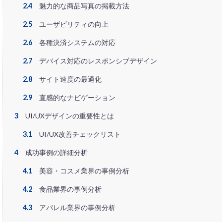
2.4
魅力的な商品写真の掲載方法
不正利用
中
企業属性
企
2.5
ユーザビリティの向上
冷凍
冷凍品
2.6
各種決済システムの対応
初売りセール
2.7
デバイス対応のレスポンシブデザイン
単価アップ
2.8
サイト速度の最適化
商品ページ改善
商品輸入
商
2.9
直感的なナビゲーション
在庫設定
基
3
UI/UXデザインの重要性とは
大手企業
定
3.1
UI/UX改善チェックリスト
導入サポート
4
成功事例の詳細分析
広告代理店
廃業率
引用
4.1
美容・コスメ業界の事例分析
成長推進要因
4.2
食品業界の事例分析
改善の秘訣
4.3
アパレル業界の事例分析
日本らしい要素