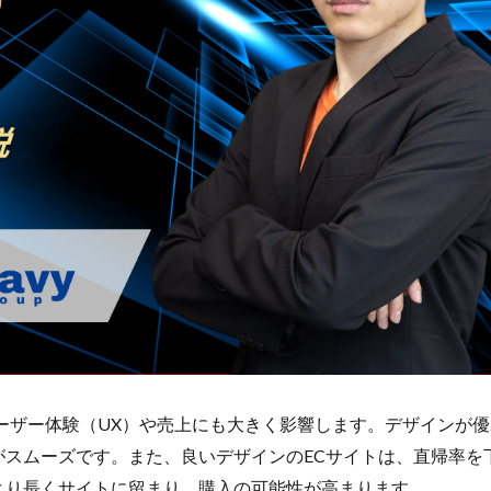
C運営
DSP導入
DSP広告
DX
ec
ecforce
ECに活
ECコンサルティング
ECサイト
ECサイト構築
ECサイト運
Cビジネス
ECビジネス成功法
ECマーケティング
ECマーケティン
プ
ECモール戦略
EC事業者向け
EC化率
EC売上アップ
EC成功事例
EC戦略
EC戦略支援
EC担当者必見
EC支援
EC支援ランキング
EC支援会社
EC支援会社比較
EC支援比較
EC業界
EC物流
EC自動化ツール
EC運営代行
EC運用代行
Eコマース
FAQ
FBA
GA4
Garoon
Google
Goo
Sコード
ID決済サービス
Instagram
ISOプロ
ITツール導入
LINEマーケティング
LINE公式アカウント
makeshop
Met
MTU
NAVY
Navy Group
NeeeD
NovelWorks
グス株式会社
OMO
OODA
Pafit Tag Management
レスチェックアウト
PayPay
PDCA
Qoo10
RaCoupon
RM
ーザー体験（UX）や売上にも大きく影響します。デザインが優
SL
SDGs
SEO
SEO対策
Shop Pay
shopfy
Shopify
がスムーズです。また、
良いデザインのECサイトは、直帰率を
Shopifyペイメント
Shopify支援
SKUプロジェクト
SNS×EC
より長くサイトに留まり、購入の可能性が高まります。