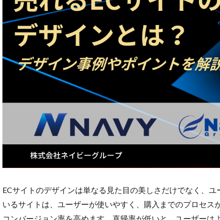
D2C支援
D2
ECコンサルタント
ECツール
E
ECモール売上アッ
EC広告運用
EC支援サービス
EC検索対策
EDIシステム
Growave
H
kintone
LINE
Microsoft365
NSSホールディン
PayPalエクスプ
ECサイトのデザインは単なる見た目の美しさだけでなく、ユ
RPP新機能
R
いるサイトは、ユーザーが使いやすく、購入までのプロセス
Shopify Payment
コンバージョン率を高めます。直帰率が低いと、ユーザーは