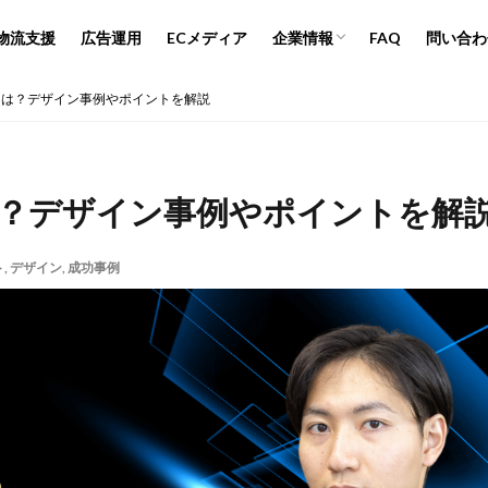
人材募集
ブランドポリシー
プライバシーポリシー
物流支援
広告運用
ECメディア
企業情報
FAQ
問い合わ
行
広告運用
デザイン制作
ネイビー 評判 おすすめ
人材募集
ブランドポリシー
プライバシーポリシー
とは？デザイン事例やポイントを解説
は？デザイン事例やポイントを解
ト
年
,
デザイン
2024年EC市場
,
成功事例
2024年版
2025年EC戦略
365日配送
Bテスト
ABテスト楽天
AC
AI
AI広告運用
AI検索対策
Amazon DSP運用
Amazon FBA
Amazon Pay
AmazonPay
マンデー
Amazonブラックフライデー
Amazonプライムデー
Ama
ハウ
amazon売上
Amazon広告
Amazon支援
Amazon販売戦
PI連携
Apple Pay
ASIN
BFCM
BOPIS
BtoB
BtoB E
M
CTR改善
D2C(自社サイト)
D2Cトレンド
D2Cマーケティ