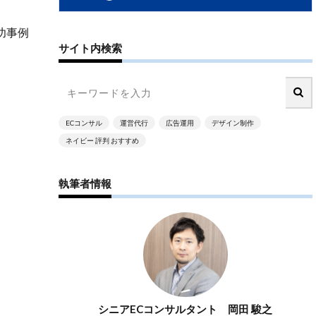
reads
TikTok広告
功事例
サイト内検索
WEB広告
ーケティング
アウトソーシング
ー
ECコンサル
運営代行
広告運用
デザイン制作
ー
ネイビー 評判 おすすめ
カゴ落ち
クリエイティブ
執筆者情報
クーポン
ト削減
コスメ
ティ
スケジュール管理
広告
シニアECコンサルタント 岡田 駿之