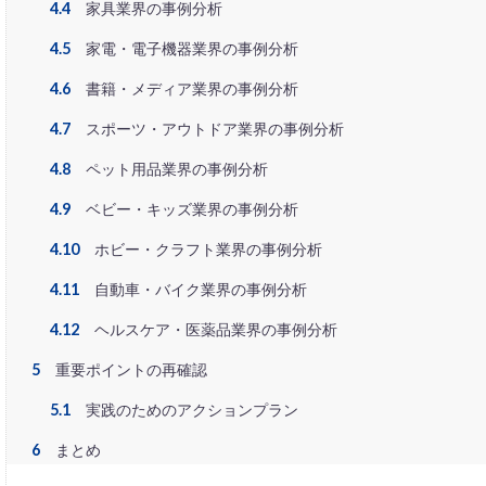
4.4
家具業界の事例分析
未来
未来予
4.5
家電・電子機器業界の事例分析
株式会社ネイビー
業者
楽天
4.6
書籍・メディア業界の事例分析
楽天sku移行
4.7
スポーツ・アウトドア業界の事例分析
楽天スーパーSALE
4.8
ペット用品業界の事例分析
楽天売上アップ
4.9
ベビー・キッズ業界の事例分析
楽天検索最適化
決済オプション
4.10
ホビー・クラフト業界の事例分析
物流
物流代
4.11
自動車・バイク業界の事例分析
産直EC
申し
4.12
ヘルスケア・医薬品業界の事例分析
移行
競争力
5
重要ポイントの再確認
自社EC構築
解決策
解除
5.1
実践のためのアクションプラン
資金
越境EC
6
まとめ
運用
違反