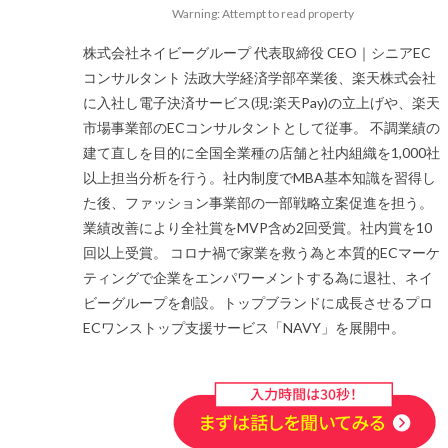
略
Warning: Attempt to read property
場
株式会社ネイビーグループ 代表取締役 CEO｜シニアEC
コンサルタント 法政大学経済学部卒業後、楽天株式会社
メリット
に入社し電子決済サービス(現:楽天Pay)の立上げや、楽天
市場事業部のECコンサルタントとして従事。 不調業績の
ビー
建て直しを目的に全国全業種の店舗と社内組織を1,000社
以上担当分析を行う。社内制度でMBA基本知識を習得し
ピッキング
た後、ファッション事業部の一部戦略立案促進を担う。
ブランド
業績改善により全社賞をMVP含め2回受賞。社内賞を10
回以上受賞。 コロナ禍で家業を救う為と本質的ECマーケ
ティングで企業をエンパワーメントする為に退社、ネイ
社
ポイント
ビーグループを創設。トップブランドに成長させるプロ
メリット
ECワンストップ支援サービス「NAVY」を展開中。
ピング
ュー
上位表示