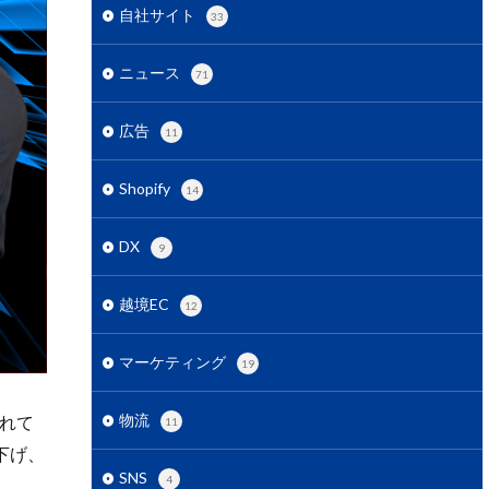
用
ECコンサル
自社サイト
33
営
ECセミナー
ニュース
グ戦略
ECモール
71
EC市場
EC広告
広告
11
EC支援 ランキング
EC最新トレンド
Shopify
14
EC関連サービス
gleアナリティクス
DX
9
IT導入補助金
a広告
越境EC
12
マーケティング
19
S
RPP広告
物流
れて
11
下げ、
SNS広告
SNS
4