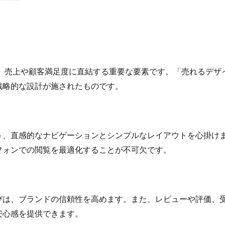
長期休暇
開業
関税
集客
集客方法
集客施策
顧
顧客データ分析
食品 ecサイト
食品ec
食品ecサイト
食
Ｙ
検索
、売上や顧客満足度に直結する重要な要素です。「売れるデザ
戦略的な設計が施されたものです。
う、直感的なナビゲーションとシンプルなレイアウトを心掛け
フォンでの閲覧を最適化することが不可欠です。
びは、ブランドの信頼性を高めます。また、レビューや評価、
安心感を提供できます。