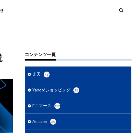
せ
コンテンツ一覧
説
3Dセキュア2.0
楽天
41
AI活用
Yahoo!ショッピング
12
zonマーケティング
Eコマース
132
略
Amazon運用
C
BtoC-EC
Amazon
35
ング
D2C戦略