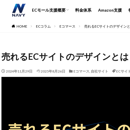
運営代行とコンサル詳細
EC市場と支援会社の選び方
ECモール支援概要
料金体系
Amazon支援
ECコンサル
運営代
運営代行とコンサル詳細
EC市場と支援会社の選び方
HOME
ECコラム
Eコマース
売れるECサイトのデザイン
カテゴリー
売れるECサイトのデザインと
タグ
2024年11月29日
2025年8月26日
Eコマース
,
自社サイト
2024
ECサイ
2024
5のつく日
A
Amazon DSP
Amazonサイバー
Amazon出品ノウ
AMC活用
A
Bカート
CR