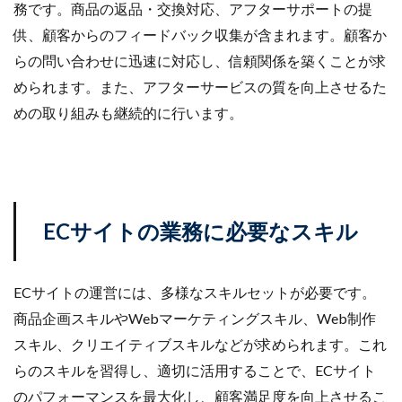
務です。商品の返品・交換対応、アフターサポートの提
計測
設定
設定方法
許可
評価
供、顧客からのフィードバック収集が含まれます。顧客か
認知度
諸税
販促
資格
資金
らの問い合わせに迅速に対応し、信頼関係を築くことが求
越境EC
返信
通販ビジネス
連携
められます。また、アフターサービスの質を向上させるた
連携手順
運営
運営代行
運営者
運用
めの取り組みも継続的に行います。
違反
選び方
配信
配送
配送品質向上制度
配送認定ラベル
重要性
重要性と効果
長期休暇
開業
関税
集客
集客方法
集客施策
顧客
顧客セグメント
ECサイトの業務に必要なスキル
顧客データ分析
食品 ecサイト
食品ec
食品ecサイト
食品製造業
飲食
魅力
ＮＡＶＹ
ECサイトの運営には、多様なスキルセットが必要です。
商品企画スキルやWebマーケティングスキル、Web制作
検索
スキル、クリエイティブスキルなどが求められます。これ
らのスキルを習得し、適切に活用することで、ECサイト
のパフォーマンスを最大化し、顧客満足度を向上させるこ