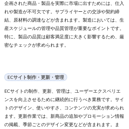
企画された商品・製品を実際に市場に出すためには、仕入
ネイビーコンサルティング
ネットショップ
れや製造が不可欠です。サプライヤーとの交渉や契約締
ネットショップ支援
ネットショップ開業
結、原材料の調達などが含まれます。製造においては、生
ネット販売
ノウハウ
パーソナライゼーション
産スケジュールの管理や品質管理が重要なポイントです。
パートナー
ピッキング
特に、製品の品質は顧客満足度に大きく影響するため、厳
ファーストパーティーデータ
フルフィルメント
密なチェックが求められます。
フレームワーク
ブラックフライデー
ブランド
ブランドローカリゼーション
ブランド分析
ブランド構築
ブランド登録
ブログ
プライム感謝祭
プラグイン
プロモーション
ECサイト制作・更新・管理
ベストセラー
ホームページ制作会社
ポイント
マーケティング
マーケティングオートメーション
ECサイトの制作、更新、管理は、ユーザーエクスペリエ
ンスを向上させるために継続的に行うべき業務です。サイ
マーケティング戦略
メディア掲載
メリット
トのデザイン、使いやすさ、コンテンツの充実が求められ
メルマガ
メールワイズ
モールEC
ます。更新作業では、新商品の追加やプロモーション情報
モール運営代行
ヤフー
ヤフーショッピング
の掲載、季節ごとのデザイン変更などが含まれます。ま
ユーザーエクスペリエンス
ライブコマース