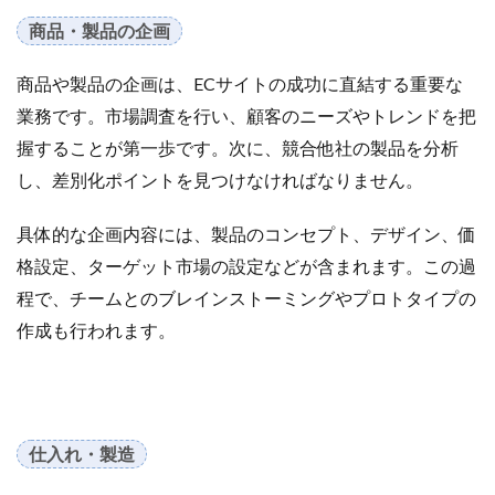
サブスクリプションモデル
サポート
システム
商品・製品の企画
システム戦略
ショッピング
ショッピングカート
シンガポール
シンガポール市場
スキル
商品や製品の企画は、ECサイトの成功に直結する重要な
スキルアップ
スケジュール管理
ストア
業務です。市場調査を行い、顧客のニーズやトレンドを把
ストアニュースレター
ストアポリシー
ストア構築
握することが第一歩です。次に、競合他社の製品を分析
し、差別化ポイントを見つけなければなりません。
スポンサーブランド広告
スマートフォン
スーパーSALE
セキュリティ
セミナー
セール
具体的な企画内容には、製品のコンセプト、デザイン、価
セール戦略
ソーシャルコマース
ゾロ目の日
格設定、ターゲット市場の設定などが含まれます。この過
タイムセール
タイムセール祭り
ターゲット市場
程で、チームとのブレインストーミングやプロトタイプの
ターゲティング広告
ダンボール
チャージバック
作成も行われます。
ツール
ティックトック
ティックトックショップ
デザイン
デジタルシフト
デジタルマーケティング
デメリット
データ分析
データ活用
トラブルシューティング
トレンド
ニュース
仕入れ・製造
ネイビー
ネイビーグループ