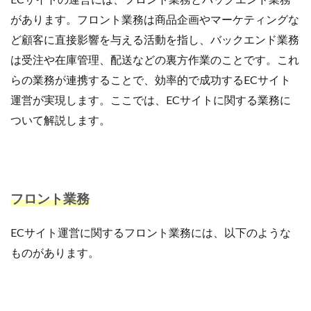
アプリ活用
アマゾン
アマゾンサポート
があります。フロント業務は商品企画やマーケティングな
イベント
インド
インフルエンサー
ど顧客に直接影響を与える活動を指し、バックエンド業務
エージェンティックコマース
オムニチャネル
は受注や在庫管理、配送などの裏方作業のことです。これ
オムニチャネル戦略
オンラインセミナー
らの業務が連携することで、効率的で成功するECサイト
オンラインセミナー無料
オンラインマーケティング
運営が実現します。ここでは、ECサイトに関する業務に
オンライン決済
カオスマップ
カゴ落ち
ついて解説します。
カスタマーサポート
カラーミーショップ
ガイドライン
ガル助
クラウド型
クリエイティブ
クリック率向上
クレジットカードのセキュリティ
クレーム対応
フロント業務
クロスドメイン
クーポン
クーポンターゲティング
ECサイト運営に関するフロント業務には、以下のような
クーポン機能
クーポン活用方法
グロースハック
ものがあります。
コスト削減
コスメ
コスメ業界
コンテンツページ
サイバーマンデー
サスティナブル
サステナビリティ