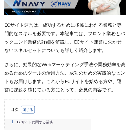
Amazon出品ノウハウ
amazon売上
Amazon広告
Amazon支援
Amazon販売戦略
Amazon運用
AMC活用
API連携
Apple Pay
ASIN
ECサイト運営は、成功するために多岐にわたる業務と専
BFCM
BOPIS
BtoB
BtoB EC
BtoC-EC
門的なスキルを必要です。本記事では、フロント業務とバ
Bカート
CRM
CTR改善
D2C(自社サイト)
ックエンド業務の詳細を解説し、ECサイト運営に欠かせ
D2Cトレンド
D2Cマーケティング
D2C戦略
ないスキルセットについても詳しく紹介します。
D2C支援
D2C運営
DSP導入
DSP広告
DX
ec
ecforce
ECに活用
ECコンサル
さらに、効果的なWebマーケティング手法や業務効率を高
ECコンサルタント
ECコンサルティング
ECサイト
めるためのツールの活用方法、成功のための実践的なヒン
ECサイト構築
ECサイト運営
ECセミナー
トもお届けします。これからECサイトを始める方や、運
ECツール
ECビジネス
ECビジネス成功法
営に課題を感じている方にとって、必見の内容です。
ECマーケティング
ECマーケティング戦略
ECモール
ECモール売上アップ
ECモール戦略
目次
EC事業者向け
EC化率
EC売上アップ
EC市場
1
ECサイトに関する業務
EC広告
EC広告運用
EC成功事例
EC戦略