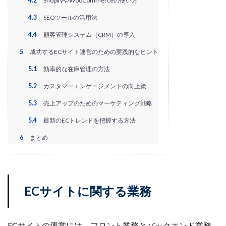
4.2
ShopifyやWooCommerceの使い方
PayPalエクスプレスチェックアウト
PayPay
PDCA
4.3
SEOツールの活用法
Qoo10
RaCoupon
RMS
RPP広告
RPP新機能
RSL
SDGs
SEO
SEO対策
4.4
顧客管理システム（CRM）の導入
Shop Pay
shopfy
Shopify
Shopify Payment
5
成功するECサイト運営のための実践的なヒント
Shopifyペイメント
Shopify支援
SKUプロジェクト
5.1
効率的な在庫管理の方法
SNS×EC
SNS広告
SNS活用
Stock Sun
5.2
カスタマーエンゲージメントの向上策
TDA
teams
teams新機能
TePs
Termly
5.3
売上アップのためのマーケティング戦略
Threads
Threads広告
TikTok EC
TikTok Shop
5.4
最新のECトレンドを把握する方法
TikTokショップ
TikTokマーケティング
TikTok広告
6
まとめ
UA
USP
Vine
Web-EDI
Webサイト
Webマーケティング
Web制作
WEB広告
Yahoo!ショッピング
Yahoo!ショッピング攻略
Yahoo!支援
ZenGroup
Z世代マーケティング
ECサイトに関する業務
おすすめ
おすすめ商品
ひと気
やること
よくある質問
わかりやすく
アウトソーシング
ECサイトの運営には、フロント業務とバックエンド業務