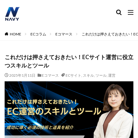
ECコンサル
運営代行
広告運用
デザイン制作
ネイビー 評判 おすすめ
カテゴリー
HOME
ECコラム
Eコマース
これだけは押さえておきたい！E
これだけは押さえておきたい！ECサイト運営に役立
タグ
つスキルとツール
2024
2024年
2024年EC市場
2024年版
2025年EC戦略
365日配送
3Dセキュア2.0
2025年1月11日
Eコマース
ECサイト
,
スキル
,
ツール
,
運営
5のつく日
ABテスト
ABテスト楽天
AC
AI
AI広告運用
AI検索対策
AI活用
Amazon DSP
Amazon DSP運用
Amazon FBA
Amazon Pay
AmazonPay
Amazonサイバーマンデー
Amazonブラックフライデー
Amazonプライムデー
Amazonマーケティング