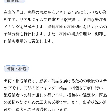
在庫管理
手法
手続き
手順
探索
改善
在庫管理は、商品の供給を安定させるために欠かせない業
改善の秘訣
数量限定タイムセール
新機能
務です。リアルタイムで在庫状況を把握し、適切な発注タ
新生活セール
新規
新規顧客獲得
方法
イミングを見極めます。過剰在庫や在庫切れを防ぐための
日本らしい要素
最強配送ラベル
最後の暗黒大陸
予測分析も行われます。また、在庫の場所管理や、棚卸し
最新動向
最新情報
最適化
月商アップ
作業も定期的に実施します。
未来
未来予測
未経験
東京のホームページ制作会社おすすめ15選
松村亮
株式会社ネイビーグループ
梱包資材
検品作業
検索
検索連動広告
業務効率化
業務提携
出荷・梱包
業者
楽天
楽天EC支援
楽天EC運用
楽天Pay
楽天RPP最新情報
楽天SEO対策
出荷・梱包業務は、顧客に商品を届けるための最後のステ
楽天sku移行
楽天カンファレンス2025
ップです。商品のピッキング、検品、梱包を丁寧に行い、
楽天クーポン
楽天グループ
楽天ショップ運営
配送業者への引き渡しを行います。梱包材の選定や、商品
楽天スーパーSALE
楽天スーパーセール
の破損を防ぐための工夫も必要です。また、出荷状況の追
跡や、顧客への発送通知も行います。
楽天パーソナライズド検索
楽天商品表示順位