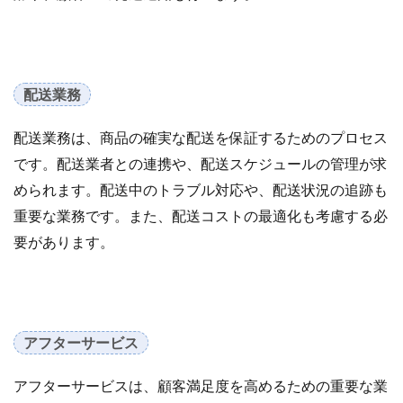
楽天売上アップ
楽天市場
楽天市場アップデート
楽天広告
楽天支援
楽天新機能2025
楽天検索最適化
楽天運営代行
構築
配送業務
構造化データ
比較
比較テスト
決済
決済オプション
決済代行
注意点
活用
配送業務は、商品の確実な配送を保証するためのプロセス
活用法
活用術
流入
無料オンラインセミナー
です。配送業者との連携や、配送スケジュールの管理が求
物流
物流代行
特徴
特選
められます。配送中のトラブル対応や、配送状況の追跡も
特選タイムセール
独自性
現代ビジネス
重要な業務です。また、配送コストの最適化も考慮する必
生存戦略
産直EC
申し込み
申請
要があります。
申請方法
画像
画像判定
発注
発行
登録
確認
移行
競争力
競合分析
管理
簡単
総合通販
自動化
アフターサービス
自動最適化機能
自社EC
自社EC構築
自社サイト
行動パターン
表示順位
補助金
アフターサービスは、顧客満足度を高めるための重要な業
製造業
見極め方
規約
解決策
解除