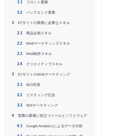
EC戦略支援
EC担当者必見
EC支援
1.1
フロント業務
EC支援 ランキング
EC支援サービス
1.2
バックエンド業務
EC支援ランキング
EC支援会社
EC支援会社比較
2
ECサイトの業務に必要なスキル
EC支援比較
EC最新トレンド
EC検索対策
2.1
商品企画スキル
EC業界
EC物流
EC自動化ツール
EC運営代行
2.2
Webマーケティングスキル
EC運用代行
EC関連サービス
EDIシステム
2.3
Web制作スキル
Eコマース
FAQ
FBA
GA4
Garoon
2.4
クリエイティブスキル
Google
Googleアナリティクス
Growave
3
ECサイトのWebマーケティング
HSコード
ID決済サービス
Instagram
ISOプロ
ITツール導入
IT導入補助金
kintone
LINE
3.1
SEO対策
LINEマーケティング
LINE公式アカウント
3.2
リスティング広告
makeshop
Meta広告
Microsoft365
MTU
3.3
SNSマーケティング
NAVY
Navy Group
NeeeD
NovelWorks
4
実際の業務に役立つツールとソフトウェア
NSSホールディングス株式会社
OMO
OODA
4.1
Google Analyticsによるデータ分析
Pafit Tag Management