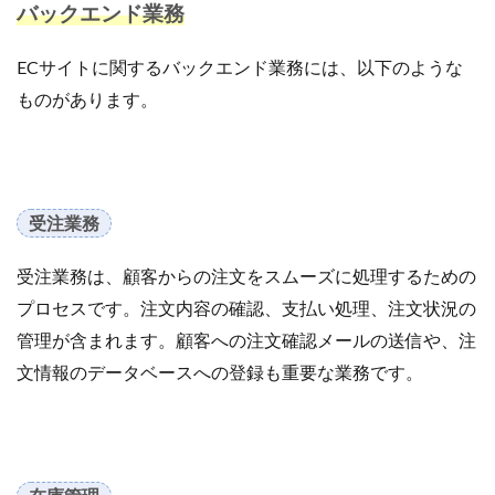
バックエンド業務
商品ページ改善
商品属性
商品画像
商品画像判定ツール
商品登録
商品販売許可
ECサイトに関するバックエンド業務には、以下のような
商品輸入
商材追加審査
回遊性
国内EC
ものがあります。
在庫差異
在庫管理
在庫管理システム
在庫設定
基礎知識
売れない
売上
売上アップ
売上最大化
多言語対応
大口出品
大手企業
定期購入
実例
実績紹介
実践
受注業務
家具
審査
対策
導入
導入サポート
受注業務は、顧客からの注文をスムーズに処理するための
小売業
小売業界
小林悠輔
差別化
プロセスです。注文内容の確認、支払い処理、注文状況の
市場規模
年末セール
広告
広告代理店
管理が含まれます。顧客への注文確認メールの送信や、注
広告最適化
広告自動化
広告運用
文情報のデータベースへの登録も重要な業務です。
広告運用代行
店舗受取サービス
店舗運営
廃業率
引用
強度アップ
心理
必要書類
成功
成功ロードマップ
成功事例
成長
成長推進要因
戦略
戦略立案
手数料