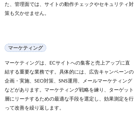
た、管理面では、サイトの動作チェックやセキュリティ対
ランキング
リスク回避
リスク管理
策も欠かせません。
リスティング広告
リターゲティング
リニューアル
リワード
ルール
レビュー
レビュー対策
レポートの見方
ロイヤリティ
一覧
三木谷浩史
上位
上位表示
不正利用
マーケティング
中国
中小EC
中小企業
予定表連携
事例
二重価格
人工知能
代行
企業属性
マーケティングは、ECサイトへの集客と売上アップに直
企業情報
休暇前計画
低コスト
作成
結する重要な業務です。具体的には、広告キャンペーンの
使い方
個人
先取りプログラム
冷凍
企画・実施、SEO対策、SNS運用、メールマーケティング
冷凍品、冷凍物流、パートナー
出品代行
出品停止
などがあります。マーケティング戦略を練り、ターゲット
出品者
出店
出荷作業
分析
層にリーチするための最適な手段を選定し、効果測定を行
って改善を繰り返します。
初売りセール
初心者
初心者向け
利益率
効率化
動画
動画コマース
化粧品
単価アップ
単品通販
卸売業
原因
受注
同梱物
品質管理
商品
商品ページ