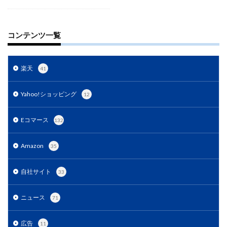
EC戦略支援
EC担当者必見
EC支援
EC支援 ランキング
EC支援サービス
EC支援ランキング
EC支援会社
EC支援会社比較
コンテンツ一覧
EC支援比較
EC最新トレンド
EC検索対策
EC業界
EC物流
EC自動化ツール
EC運営代行
楽天
41
EC運用代行
EC関連サービス
EDIシステム
Yahoo!ショッピング
Eコマース
FAQ
FBA
GA4
Garoon
12
Google
Googleアナリティクス
Growave
Eコマース
132
HSコード
ID決済サービス
Instagram
ISOプロ
ITツール導入
IT導入補助金
kintone
LINE
Amazon
35
LINEマーケティング
LINE公式アカウント
makeshop
Meta広告
Microsoft365
MTU
自社サイト
33
NAVY
Navy Group
NeeeD
NovelWorks
ニュース
71
NSSホールディングス株式会社
OMO
OODA
Pafit Tag Management
広告
11