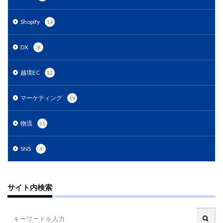
PayPalエクスプレスチェックアウト
PayPay
PDCA
Qoo10
RaCoupon
RMS
RPP広告
Shopify
14
RPP新機能
RSL
SDGs
SEO
SEO対策
DX
9
Shop Pay
shopfy
Shopify
Shopify Payment
Shopifyペイメント
Shopify支援
SKUプロジェクト
越境EC
12
SNS×EC
SNS広告
SNS活用
Stock Sun
TDA
teams
teams新機能
TePs
Termly
マーケティング
19
Threads
Threads広告
TikTok EC
TikTok Shop
物流
TikTokショップ
TikTokマーケティング
TikTok広告
11
UA
USP
Vine
Web-EDI
Webサイト
SNS
4
Webマーケティング
Web制作
WEB広告
Yahoo!ショッピング
Yahoo!ショッピング攻略
Yahoo!支援
ZenGroup
Z世代マーケティング
サイト内検索
おすすめ
おすすめ商品
ひと気
やること
よくある質問
わかりやすく
アウトソーシング