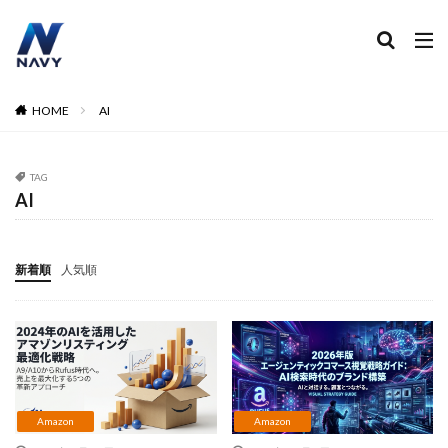
ECコンサル
運営代行
広告運用
デザイン制作
ネイビー 評判 おすすめ
カテゴリー
HOME
AI
TAG
タグ
AI
2024
2024年
2024年EC市場
2024年版
2025年EC戦略
365日配送
3Dセキュア2.0
新着順
人気順
5のつく日
ABテスト
ABテスト楽天
AC
AI
AI広告運用
AI検索対策
AI活用
Amazon DSP
Amazon DSP運用
Amazon FBA
Amazon Pay
AmazonPay
Amazonサイバーマンデー
Amazonブラックフライデー
Amazonプライムデー
Amazonマーケティング
Amazon
Amazon