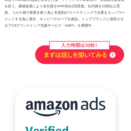
サブスクリプションモデル
サポート
システム
を担う。業績改善により全社賞をMVP含め2回受賞。社内賞を10回以上受
システム戦略
ショッピング
ショッピングカート
賞。 コロナ禍で家業を救う為と本質的ECマーケティングで企業をエンパワー
メントする為に退社、ネイビーグループを創設。トップブランドに成長させ
シンガポール
シンガポール市場
スキル
るプロECワンストップ支援サービス「NAVY」を展開中。
スキルアップ
スケジュール管理
ストア
ストアニュースレター
ストアポリシー
ストア構築
スポンサーブランド広告
スマートフォン
スーパーSALE
セキュリティ
セミナー
セール
セール戦略
ソーシャルコマース
ゾロ目の日
タイムセール
タイムセール祭り
ターゲット市場
ターゲティング広告
ダンボール
チャージバック
ツール
ティックトック
ティックトックショップ
デザイン
デジタルシフト
デジタルマーケティング
デメリット
データ分析
データ活用
トラブルシューティング
トレンド
ニュース
ネイビー
ネイビーグループ