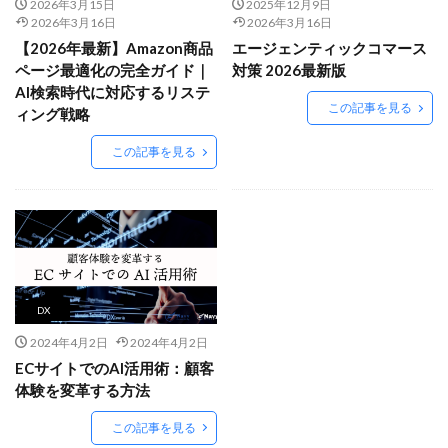
Amazon出品ノウハウ
amazon売上
Amazon広告
2026年3月15日
2025年12月9日
2026年3月16日
2026年3月16日
Amazon支援
Amazon販売戦略
Amazon運用
【2026年最新】Amazon商品
エージェンティックコマース
AMC活用
API連携
Apple Pay
ASIN
ページ最適化の完全ガイド｜
対策 2026最新版
AI検索時代に対応するリステ
BFCM
BOPIS
BtoB
BtoB EC
BtoC-EC
この記事を見る
ィング戦略
Bカート
CRM
CTR改善
D2C(自社サイト)
この記事を見る
D2Cトレンド
D2Cマーケティング
D2C戦略
D2C支援
D2C運営
DSP導入
DSP広告
DX
ec
ecforce
ECに活用
ECコンサル
ECコンサルタント
ECコンサルティング
ECサイト
ECサイト構築
ECサイト運営
ECセミナー
ECツール
ECビジネス
ECビジネス成功法
DX
ECマーケティング
ECマーケティング戦略
2024年4月2日
2024年4月2日
ECモール
ECモール売上アップ
ECモール戦略
ECサイトでのAI活用術：顧客
体験を変革する方法
EC事業者向け
EC化率
EC売上アップ
EC市場
EC広告
EC広告運用
EC成功事例
EC戦略
この記事を見る