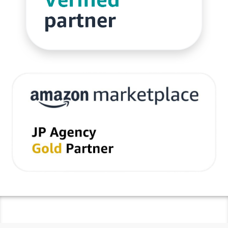
ネイビーコンサルティング
ネットショップ
ネットショップ支援
ネットショップ開業
ネット販売
ノウハウ
パーソナライゼーション
パートナー
ピッキング
ファーストパーティーデータ
フルフィルメント
フレームワーク
ブラックフライデー
ブランド
ブランドローカリゼーション
ブランド分析
ブランド構築
ブランド登録
ブログ
プライム感謝祭
プラグイン
プロモーション
ベストセラー
ホームページ制作会社
ポイント
マーケティング
マーケティングオートメーション
マーケティング戦略
メディア掲載
メリット
メルマガ
メールワイズ
モールEC
モール運営代行
ヤフー
ヤフーショッピング
ユーザーエクスペリエンス
ライブコマース