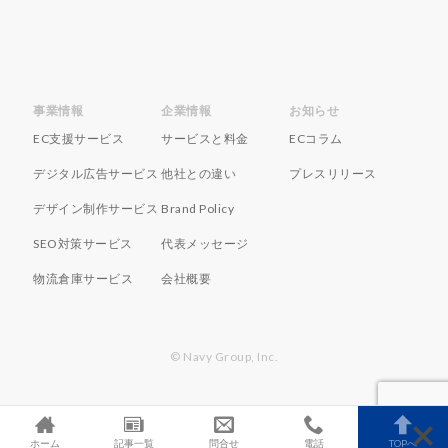
ランキング
リスク回避
リスク管理
リスティング広告
リターゲティング
リニューアル
リワード
ルール
レビュー
レビュー対策
レポートの見方
ロイヤリティ
一覧
事業情報
企業情報
お知らせ
三木谷浩史
上位
上位表示
不正利用
EC支援サービス
サービスと料金
ECコラム
中国
中小EC
中小企業
予定表連携
事例
デジタル広告サービス
他社との違い
プレスリリース
二重価格
人工知能
代行
企業属性
デザイン制作サービス
Brand Policy
企業情報
休暇前計画
低コスト
作成
SEO対策サービス
代表メッセージ
使い方
個人
先取りプログラム
冷凍
物流倉庫サービス
会社概要
冷凍品、冷凍物流、パートナー
出品代行
出品停止
出品者
出店
出荷作業
分析
初売りセール
初心者
初心者向け
利益率
© Navy Group, Inc.
効率化
動画
動画コマース
化粧品
単価アップ
単品通販
卸売業
原因
受注
同梱物
品質管理
商品
商品ページ
ホーム
記事一覧
問合せ
電話
TOPへ