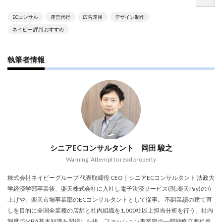
アプリ活用
アマゾン
アマゾンサポート
ECコンサル
運営代行
広告運用
デザイン制作
イベント
インド
インフルエンサー
ネイビー 評判 おすすめ
エージェンティックコマース
オムニチャネル
オムニチャネル戦略
オンラインセミナー
執筆者情報
オンラインセミナー無料
オンラインマーケティング
オンライン決済
カオスマップ
カゴ落ち
カスタマーサポート
カラーミーショップ
ガイドライン
ガル助
クラウド型
クリエイティブ
クリック率向上
クレジットカードのセキュリティ
クレーム対応
シニアECコンサルタント 岡田 駿之
クロスドメイン
クーポン
クーポンターゲティング
Warning: Attempt to read property
クーポン機能
クーポン活用方法
グロースハック
株式会社ネイビーグループ 代表取締役 CEO｜シニアECコンサルタント 法政大
コスト削減
コスメ
コスメ業界
学経済学部卒業後、楽天株式会社に入社し電子決済サービス(現:楽天Pay)の立
コンテンツページ
サイバーマンデー
上げや、楽天市場事業部のECコンサルタントとして従事。 不調業績の建て直
しを目的に全国全業種の店舗と社内組織を1,000社以上担当分析を行う。社内
サスティナブル
サステナビリティ
制度でMBA基本知識を習得した後、ファッション事業部の一部戦略立案促進