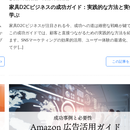
国
中小EC
中小企業
予定表連携
事例
二重価格
人
家具D2Cビジネスの成功ガイド：実践的な方法と実
業情報
休暇前計画
低コスト
作成
使い方
個人
先
学ぶ
、冷凍物流、パートナー
出品代行
出品停止
出品者
出店
ム
家具D2Cビジネスが注目される今、成功への道は緻密な戦略が鍵
初心者
初心者向け
利益率
効率化
動画
動画コマース
か
この成功ガイドでは、顧客と直接つながるための実践的な方法を
単品通販
卸売業
原因
受注
同梱物
品質管理
商品
ブ
ます。SNSマーケティングの効果的活用、ユーザー体験の最適化
てデ […]
商品属性
商品画像
商品画像判定ツール
商品登録
商品販
材追加審査
回遊性
国内EC
在庫差異
在庫管理
在庫管理
この記事を
礎知識
売れない
売上
売上アップ
売上最大化
多言語対
期購入
実例
実績紹介
実践
家具
審査
対策
小売業
小売業界
小林悠輔
差別化
市場規模
年末セー
広告最適化
広告自動化
広告運用
広告運用代行
店舗受取サー
強度アップ
心理
必要書類
成功
成功ロードマップ
戦略
戦略立案
手数料
手法
手続き
手順
探索
数量限定タイムセール
新機能
新生活セール
新規
新規顧客獲
最強配送ラベル
最後の暗黒大陸
最新動向
最新情報
最適