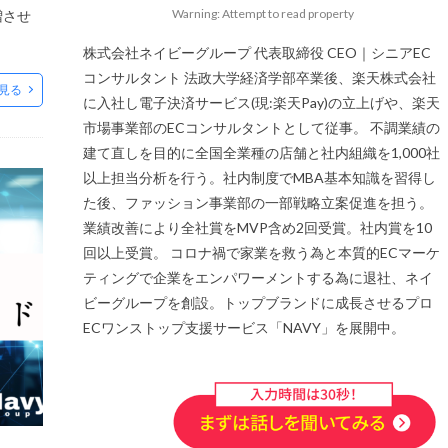
略
Warning: Attempt to read property
増させ
場
株式会社ネイビーグループ 代表取締役 CEO｜シニアEC
コンサルタント 法政大学経済学部卒業後、楽天株式会社
見る
メリット
に入社し電子決済サービス(現:楽天Pay)の立上げや、楽天
市場事業部のECコンサルタントとして従事。 不調業績の
ビー
建て直しを目的に全国全業種の店舗と社内組織を1,000社
以上担当分析を行う。社内制度でMBA基本知識を習得し
ピッキング
た後、ファッション事業部の一部戦略立案促進を担う。
ブランド
業績改善により全社賞をMVP含め2回受賞。社内賞を10
回以上受賞。 コロナ禍で家業を救う為と本質的ECマーケ
ティングで企業をエンパワーメントする為に退社、ネイ
社
ポイント
ビーグループを創設。トップブランドに成長させるプロ
メリット
ECワンストップ支援サービス「NAVY」を展開中。
ピング
ュー
上位表示