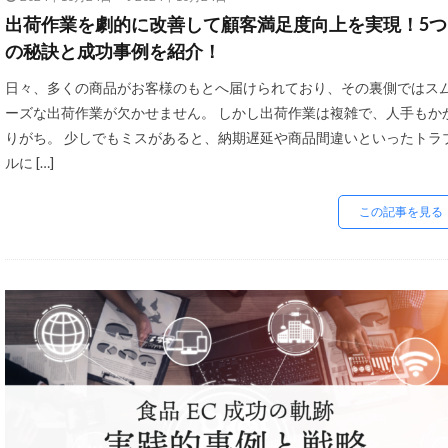
不正利用
中
出荷作業を劇的に改善して顧客満足度向上を実現！5つ
企業属性
企
の秘訣と成功事例を紹介！
冷凍
冷凍品
日々、多くの商品がお客様のもとへ届けられており、その裏側ではス
初売りセール
ーズな出荷作業が欠かせません。 しかし出荷作業は複雑で、人手もか
単価アップ
りがち。 少しでもミスがあると、納期遅延や商品間違いといったトラ
ルに […]
商品ページ改善
商品輸入
商
この記事を見る
在庫設定
基
大手企業
定
導入サポート
広告代理店
廃業率
引用
成長推進要因
改善の秘訣
日本らしい要素