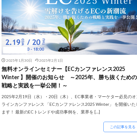
D2C支援
D2
ECコンサルタント
ECツール
E
ECモール売上アッ
EC広告運用
EC支援サービス
ニュース
EC検索対策
2025年1月30日
2025年2月1日
EDIシステム
無料オンラインセミナー【ECカンファレンス2025
Growave
H
Winter 】開催のお知らせ ～2025年、勝ち抜くための
戦略と実践を一挙公開！～
kintone
LINE
Microsoft365
2025年2月19日（水）・20日（木）、EC事業者・マーケター必見のオ
NSSホールディン
ラインカンファレンス 「ECカンファレンス2025 Winter」 を開催いた
ます！ 最新のECトレンドや成功事例を、業界を […]
PayPalエクスプ
RPP新機能
R
この記事を見る
Shopify Payment