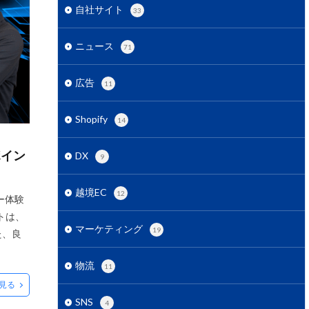
用
ECコンサル
自社サイト
33
営
ECセミナー
ニュース
グ戦略
ECモール
71
EC市場
EC広告
広告
11
EC支援 ランキング
EC最新トレンド
Shopify
14
EC関連サービス
gleアナリティクス
ポイン
DX
9
IT導入補助金
a広告
越境EC
12
ー体験
トは、
マーケティング
19
た、良
S
RPP広告
物流
11
見る
SNS広告
SNS
4