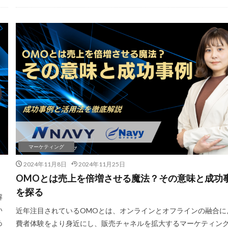
ck Sun
TDA
teams
teams新機能
TePs
Termly
Th
TikTok EC
TikTok Shop
TikTokショップ
TikTokマーケティング
Vine
Web-EDI
Webサイト
Webマーケティング
Web制作
グ
Yahoo!ショッピング攻略
Yahoo!支援
ZenGroup
Z世代マ
すすめ商品
ひと気
やること
よくある質問
わかりやすく
アマゾン
アマゾンサポート
イベント
インド
インフルエンサ
クコマース
オムニチャネル
オムニチャネル戦略
オンラインセミナ
ー無料
オンラインマーケティング
オンライン決済
カオスマップ
ト
カラーミーショップ
ガイドライン
ガル助
クラウド型
クレジットカードのセキュリティ
クレーム対応
クロスドメイン
マーケティング
ィング
クーポン機能
クーポン活用方法
グロースハック
コス
2024年11月8日
2024年11月25日
コンテンツページ
サイバーマンデー
サスティナブル
サステナビリ
OMOとは売上を倍増させる魔法？その意味と成功
ンモデル
サポート
システム
システム戦略
ショッピング
を探る
解
ト
シンガポール
シンガポール市場
スキル
スキルアップ
い
近年注目されているOMOとは、オンラインとオフラインの融合に
アニュースレター
ストアポリシー
ストア構築
スポンサーブランド
あ
費者体験をより身近にし、販売チャネルを拡大するマーケティン