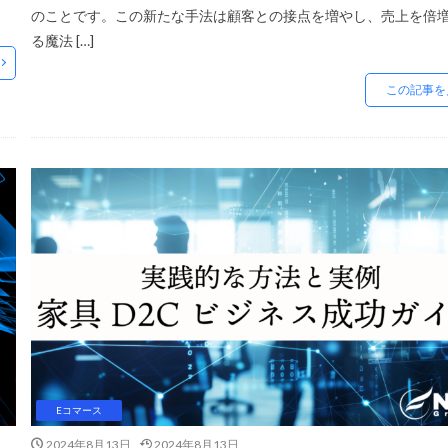
スーパーSALE
セキュリティ
セミナー
セール
セール戦
のことです。この新たな手法は顧客との接点を増やし、売上を倍
る魔法 […]
ス
ゾロ目の日
タイムセール
タイムセール祭り
ターゲット市
告
ダンボール
チャージバック
ツール
ティックトック
この記事を
ョップ
デザイン
デジタルシフト
デジタルマーケティング
デ
データ活用
トラブルシューティング
トレンド
ニュース
ネイ
ネイビーコンサルティング
ネットショップ
ネットショップ支援
業
ネット販売
ノウハウ
パーソナライゼーション
パートナー
ィーデータ
フルフィルメント
フレームワーク
ブラックフライデー
ゼーション
ブランド分析
ブランド構築
ブランド登録
ブログ
プラグイン
プロモーション
ベストセラー
ホームページ制作会
マーケティングオートメーション
マーケティング戦略
メディア掲載
ールワイズ
モールEC
モール運営代行
ヤフー
ヤフーショッ
リエンス
ライブコマース
ランキング
リスク回避
リスク管理
リターゲティング
リニューアル
リワード
ルール
レビ
Eコマース
レポートの見方
ロイヤリティ
一覧
三木谷浩史
上位
2024年8月13日
2024年8月13日