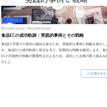
未来
未来予
株式会社ネイビー
業者
楽天
Eコマース
楽天sku移行
2024年1月22日
2024年7月28日
楽天スーパーSALE
食品ECの成功軌跡：実践的事例とその戦略
楽天売上アップ
食品EC市場での成功の秘訣を探るため、実践的な事例と戦略を紹介し
楽天検索最適化
す。食品ECの成功軌跡に焦点を当て、効果的な戦略を解説します。食
決済オプション
ECの可能性や戦略の重要性を伝えるため、成功した企業の取り組みを
物流
物流代
介 […]
産直EC
申し
この記事を見る
移行
競争力
自社EC構築
解決策
解除
資金
越境EC
運用
違反