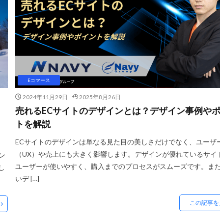
C運営
DSP導入
DSP広告
DX
ec
ecforce
ECに活
ECコンサルティング
ECサイト
ECサイト構築
ECサイト運
Cビジネス
ECビジネス成功法
ECマーケティング
ECマーケティン
プ
ECモール戦略
EC事業者向け
EC化率
EC売上アップ
EC成功事例
EC戦略
EC戦略支援
EC担当者必見
EC支援
EC支援ランキング
EC支援会社
EC支援会社比較
EC支援比較
Eコマース
EC業界
EC物流
EC自動化ツール
EC運営代行
EC運用代行
2024年11月29日
2025年8月26日
Eコマース
FAQ
FBA
GA4
Garoon
Google
Goo
売れるECサイトのデザインとは？デザイン事例や
Sコード
ID決済サービス
Instagram
ISOプロ
ITツール導入
トを解説
LINEマーケティング
LINE公式アカウント
makeshop
Met
ECサイトのデザインは単なる見た目の美しさだけでなく、ユーザ
MTU
NAVY
Navy Group
NeeeD
NovelWorks
（UX）や売上にも大きく影響します。デザインが優れているサイ
ン
グス株式会社
OMO
OODA
Pafit Tag Management
ユーザーが使いやすく、購入までのプロセスがスムーズです。ま
し
いデ […]
レスチェックアウト
PayPay
PDCA
Qoo10
RaCoupon
RM
SL
SDGs
SEO
SEO対策
Shop Pay
shopfy
Shopify
この記事を
Shopifyペイメント
Shopify支援
SKUプロジェクト
SNS×EC