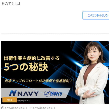
スマートフォン
るのでし […]
ソーシャルコマー
この記事を見る
ターゲティング広
ティックトックシ
データ分析
ネイビーグループ
ネットショップ開
ファーストパーテ
ブランドローカリ
プライム感謝祭
マーケティング
メルマガ
メ
ユーザーエクスペ
リスティング広告
物流
レビュー対策
2024年10月24日
2024年10月24日