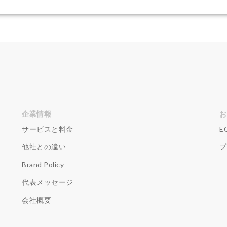
長期休暇
開業
関税
集客
集客方法
集客施策
顧
顧客データ分析
食品 ecサイト
食品ec
食品ecサイト
食
Ｙ
検索
企業情報
お
サービスと料金
E
他社との違い
プ
Brand Policy
代表メッセージ
会社概要