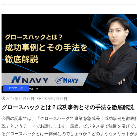
SNS活用
Sto
Threads広告
UA
USP
Yahoo!ショッピン
おすすめ
お
アプリ活用
エージェンティッ
オンラインセミナ
カスタマーサポー
クリック率向上
Eコマース
クーポンターゲテ
2024年11月14日
2025年7月15日
コスメ業界
グロースハックとは？成功事例とその手法を徹底解説
サブスクリプショ
今回の記事では、「グロースハックで事業を急成長！成功事例を徹底
ショッピングカー
説」というテーマでお話しします。最近、ビジネス界で注目を浴びて
ストア
スト
るグロースハックとは一体何なのでしょうか？どのようなメリットが