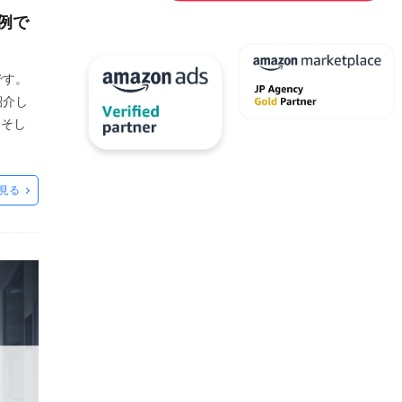
工知能
代行
例で
取りプログラム
出荷作業
分析
です。
化粧品
紹介し
商品ページ
、そし
売許可
システム
見る
応
大口出品
導入
ル
広告
ビス
店舗運営
成功事例
成長
改善
得
方法
化
月商アップ