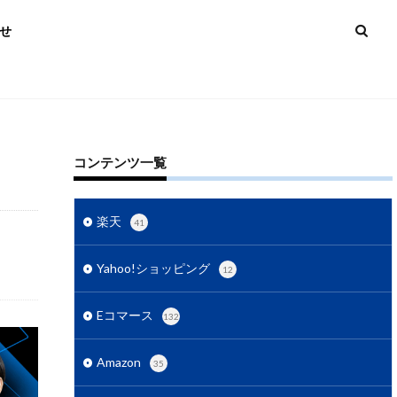
せ
コンテンツ一覧
3Dセキュア2.0
楽天
41
AI活用
Yahoo!ショッピング
12
zonマーケティング
Eコマース
132
略
Amazon運用
C
BtoC-EC
Amazon
35
ング
D2C戦略