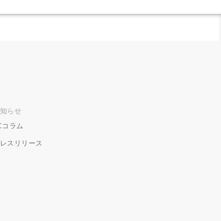
客
品製造業
飲食
知らせ
Cコラム
レスリリース