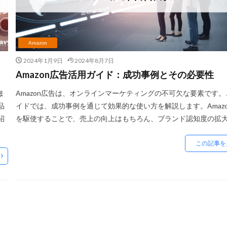
測
未経験
東京のホームページ制作会社おすすめ15選
松村亮
グループ
梱包資材
検品作業
検索
検索連動広告
業務効
楽天EC支援
楽天EC運用
楽天Pay
楽天RPP最新情報
楽天
Amazon
楽天カンファレンス2025
楽天クーポン
楽天グループ
楽天ショッ
2024年1月9日
2024年8月7日
楽天スーパーセール
楽天パーソナライズド検索
楽天商品表示順
Amazon広告活用ガイド：成功事例とその必要性
楽天市場
楽天市場アップデート
楽天広告
楽天支援
楽天
ま
Amazon広告は、オンラインマーケティングの不可欠な要素です
楽天運営代行
構築
構造化データ
比較
比較テスト
品
イドでは、成功事例を通じて効果的な使い方を解説します。Amaz
決済代行
注意点
活用
活用法
活用術
流入
無
紹
を駆使することで、売上の向上はもちろん、ブランド認知度の拡大 [
行
特徴
特選
特選タイムセール
独自性
現代ビジネス
この記事を
込み
申請
申請方法
画像
画像判定
発注
発行
競合分析
管理
簡単
総合通販
自動化
自動最適化
自社サイト
行動パターン
表示順位
補助金
製造業
見極
計測
設定
設定方法
許可
評価
認知度
諸税
返信
通販ビジネス
連携
連携手順
運営
運営代行
選び方
配信
配送
配送品質向上制度
配送認定ラベル