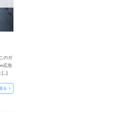
率化
業務提携
SEO対策
プ運営
位
新機能2025
。このガ
決済
on広告
料オンラインセミナー
…]
生存戦略
見る
登録
確認
機能
自社EC
め方
規約
販促
資格
運営者
重要性