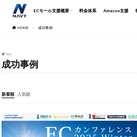
運営代行とコンサル詳細
EC市場と支援会社の選び方
ECモール支援概要
料金体系
Amazon支援
ECコンサル
運営代
運営代行とコンサル詳細
EC市場と支援会社の選び方
HOME
成功事例
カテゴリー
TAG
成功事例
タグ
2024
2024
5のつく日
A
Amazon DSP
新着順
人気順
Amazonサイバー
Amazon出品ノウ
AMC活用
A
Bカート
CR