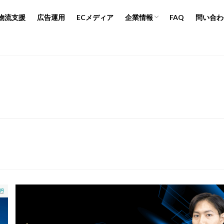
人材募集
ブランドポリシー
プライバシーポリシー
物流支援
広告運用
ECメディア
企業情報
FAQ
問い合わ
行
広告運用
デザイン制作
ネイビー 評判 おすすめ
人材募集
ブランドポリシー
プライバシーポリシー
年
2024年EC市場
2024年版
2025年EC戦略
365日配送
Bテスト
ABテスト楽天
AC
AI
AI広告運用
AI検索対策
Amazon DSP運用
Amazon FBA
Amazon Pay
AmazonPay
マンデー
Amazonブラックフライデー
Amazonプライムデー
Ama
ハウ
amazon売上
Amazon広告
Amazon支援
Amazon販売戦
PI連携
Apple Pay
ASIN
BFCM
BOPIS
BtoB
BtoB E
M
CTR改善
D2C(自社サイト)
D2Cトレンド
D2Cマーケティ