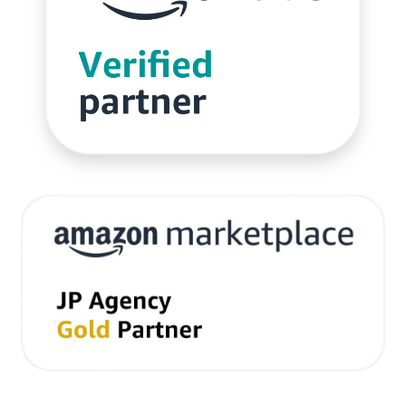
ネイビーコンサルティング
ネットショップ
ネットショップ支援
ネットショップ開業
ネット販売
ノウハウ
パーソナライゼーション
パートナー
ピッキング
ファーストパーティーデータ
フルフィルメント
フレームワーク
ブラックフライデー
ブランド
ブランドローカリゼーション
ブランド分析
ブランド構築
ブランド登録
ブログ
プライム感謝祭
プラグイン
プロモーション
ベストセラー
ホームページ制作会社
ポイント
マーケティング
マーケティングオートメーション
マーケティング戦略
メディア掲載
メリット
メルマガ
メールワイズ
モールEC
モール運営代行
ヤフー
ヤフーショッピング
ユーザーエクスペリエンス
ライブコマース