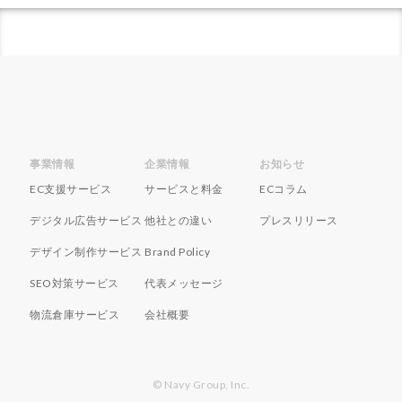
ランキング
リスク回避
リスク管理
リスティング広告
リターゲティング
リニューアル
リワード
ルール
レビュー
レビュー対策
レポートの見方
ロイヤリティ
一覧
三木谷浩史
上位
上位表示
不正利用
中国
中小EC
中小企業
予定表連携
事例
事業情報
企業情報
お知らせ
二重価格
人工知能
代行
企業属性
EC支援サービス
サービスと料金
ECコラム
企業情報
休暇前計画
低コスト
作成
デジタル広告サービス
他社との違い
プレスリリース
使い方
個人
先取りプログラム
冷凍
デザイン制作サービス
Brand Policy
冷凍品、冷凍物流、パートナー
出品代行
出品停止
SEO対策サービス
代表メッセージ
出品者
出店
出荷作業
分析
初売りセール
初心者
初心者向け
利益率
物流倉庫サービス
会社概要
効率化
動画
動画コマース
化粧品
単価アップ
単品通販
卸売業
原因
受注
© Navy Group, Inc.
同梱物
品質管理
商品
商品ページ