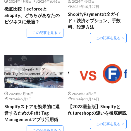
Amazon出品ノウハウ
amazon売上
Amazon広告
2024年4月8日
2024年6月6日
2024年4月5日
2024年10月27日
徹底比較！ecforceと
Amazon支援
Amazon販売戦略
Amazon運用
ShopifyPaymentの全ガイ
Shopify、どちらがあなたの
AMC活用
API連携
Apple Pay
ASIN
ド：決済オプション、手数
ビジネスに最適？
料、設定方法
BFCM
BOPIS
BtoB
BtoB EC
BtoC-EC
この記事を見る
Bカート
CRM
CTR改善
D2C(自社サイト)
この記事を見る
D2Cトレンド
D2Cマーケティング
D2C戦略
D2C支援
D2C運営
DSP導入
DSP広告
DX
ec
ecforce
ECに活用
ECコンサル
ECコンサルタント
ECコンサルティング
ECサイト
ECサイト構築
ECサイト運営
ECセミナー
ECツール
ECビジネス
ECビジネス成功法
2024年3月10日
2023年10月6日
ECマーケティング
ECマーケティング戦略
2024年5月5日
2024年11月14日
Shopifyストアを効果的に運
【2023最新版】Shopifyと
ECモール
ECモール売上アップ
ECモール戦略
営するためのPafit Tag
futureshopの違いを徹底解説
EC事業者向け
EC化率
EC売上アップ
EC市場
Managementアプリ活用術
この記事を見る
EC広告
EC広告運用
EC成功事例
EC戦略
この記事を見る