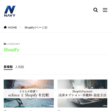
ECコンサル
運営代行
広告運用
デザイン制作
ネイビー 評判 おすすめ
カテゴリー
HOME
Shopify (ページ2)
CATEGORY
タグ
Shopify
2024
2024年
2024年EC市場
2024年版
2025年EC戦略
365日配送
3Dセキュア2.0
新着順
人気順
5のつく日
ABテスト
ABテスト楽天
AC
AI
AI広告運用
AI検索対策
AI活用
Amazon DSP
Amazon DSP運用
Amazon FBA
Amazon Pay
AmazonPay
Amazonサイバーマンデー
Amazonブラックフライデー
Amazonプライムデー
Amazonマーケティング