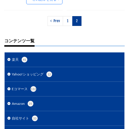
EC戦略支援
EC担当者必見
EC支援
EC支援 ランキング
EC支援サービス
EC支援ランキング
EC支援会社
EC支援会社比較
Prev
1
2
EC支援比較
EC最新トレンド
EC検索対策
EC業界
EC物流
EC自動化ツール
EC運営代行
コンテンツ一覧
EC運用代行
EC関連サービス
EDIシステム
Eコマース
FAQ
FBA
GA4
Garoon
楽天
41
Google
Googleアナリティクス
Growave
HSコード
ID決済サービス
Instagram
ISOプロ
Yahoo!ショッピング
12
ITツール導入
IT導入補助金
kintone
LINE
LINEマーケティング
LINE公式アカウント
Eコマース
132
makeshop
Meta広告
Microsoft365
MTU
Amazon
35
NAVY
Navy Group
NeeeD
NovelWorks
NSSホールディングス株式会社
OMO
OODA
自社サイト
33
Pafit Tag Management