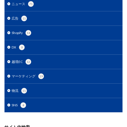
PayPalエクスプレスチェックアウト
PayPay
PDCA
ニュース
71
Qoo10
RaCoupon
RMS
RPP広告
広告
11
RPP新機能
RSL
SDGs
SEO
SEO対策
Shop Pay
shopfy
Shopify
Shopify Payment
Shopify
14
Shopifyペイメント
Shopify支援
SKUプロジェクト
SNS×EC
SNS広告
SNS活用
Stock Sun
DX
9
TDA
teams
teams新機能
TePs
Termly
越境EC
Threads
Threads広告
TikTok EC
TikTok Shop
12
TikTokショップ
TikTokマーケティング
TikTok広告
マーケティング
19
UA
USP
Vine
Web-EDI
Webサイト
Webマーケティング
Web制作
WEB広告
物流
11
Yahoo!ショッピング
Yahoo!ショッピング攻略
Yahoo!支援
ZenGroup
Z世代マーケティング
SNS
4
おすすめ
おすすめ商品
ひと気
やること
よくある質問
わかりやすく
アウトソーシング
サイト内検索