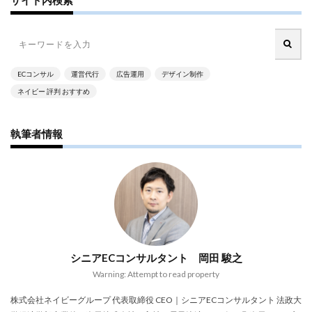
アプリ活用
アマゾン
アマゾンサポート
イベント
インド
インフルエンサー
エージェンティックコマース
オムニチャネル
オムニチャネル戦略
オンラインセミナー
ECコンサル
運営代行
広告運用
デザイン制作
オンラインセミナー無料
オンラインマーケティング
ネイビー 評判 おすすめ
オンライン決済
カオスマップ
カゴ落ち
カスタマーサポート
カラーミーショップ
執筆者情報
ガイドライン
ガル助
クラウド型
クリエイティブ
クリック率向上
クレジットカードのセキュリティ
クレーム対応
クロスドメイン
クーポン
クーポンターゲティング
クーポン機能
クーポン活用方法
グロースハック
シニアECコンサルタント 岡田 駿之
コスト削減
コスメ
コスメ業界
Warning: Attempt to read property
コンテンツページ
サイバーマンデー
サスティナブル
サステナビリティ
株式会社ネイビーグループ 代表取締役 CEO｜シニアECコンサルタント 法政大