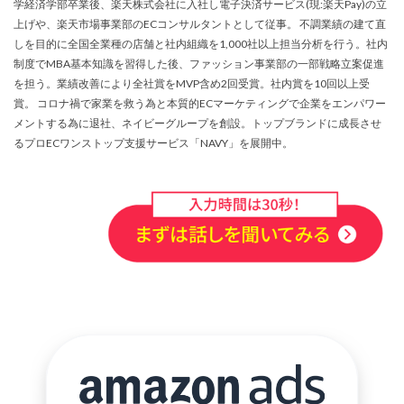
学経済学部卒業後、楽天株式会社に入社し電子決済サービス(現:楽天Pay)の立
サブスクリプションモデル
サポート
システム
上げや、楽天市場事業部のECコンサルタントとして従事。 不調業績の建て直
システム戦略
ショッピング
ショッピングカート
しを目的に全国全業種の店舗と社内組織を1,000社以上担当分析を行う。社内
制度でMBA基本知識を習得した後、ファッション事業部の一部戦略立案促進
シンガポール
シンガポール市場
スキル
を担う。業績改善により全社賞をMVP含め2回受賞。社内賞を10回以上受
スキルアップ
スケジュール管理
ストア
賞。 コロナ禍で家業を救う為と本質的ECマーケティングで企業をエンパワー
ストアニュースレター
ストアポリシー
ストア構築
メントする為に退社、ネイビーグループを創設。トップブランドに成長させ
るプロECワンストップ支援サービス「NAVY」を展開中。
スポンサーブランド広告
スマートフォン
スーパーSALE
セキュリティ
セミナー
セール
セール戦略
ソーシャルコマース
ゾロ目の日
タイムセール
タイムセール祭り
ターゲット市場
ターゲティング広告
ダンボール
チャージバック
ツール
ティックトック
ティックトックショップ
デザイン
デジタルシフト
デジタルマーケティング
デメリット
データ分析
データ活用
トラブルシューティング
トレンド
ニュース
ネイビー
ネイビーグループ