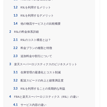
EC戦略支援
EC担当者必見
EC支援
1.2
RSLを利用するメリット
EC支援 ランキング
EC支援サービス
1.3
RSLを利用するデメリット
EC支援ランキング
EC支援会社
EC支援会社比較
EC支援比較
EC最新トレンド
EC検索対策
1.4
他の物流サービスとの比較概要
EC業界
EC物流
EC自動化ツール
EC運営代行
2
RSLの料金体系詳細
EC運用代行
EC関連サービス
EDIシステム
2.1
RSLのコスト構造とは？
Eコマース
FAQ
FBA
GA4
Garoon
2.2
料金プランの種類と特徴
Google
Googleアナリティクス
Growave
2.3
追加料金や割引について
HSコード
ID決済サービス
Instagram
ISOプロ
3
楽天スーパーロジスティクスのビジネスメリット
ITツール導入
IT導入補助金
kintone
LINE
3.1
在庫管理の最適化とコスト削減
LINEマーケティング
LINE公式アカウント
makeshop
Meta広告
Microsoft365
MTU
3.2
配送スピードの向上と顧客満足度
NAVY
Navy Group
NeeeD
NovelWorks
3.3
RSLを利用することの長期的な利益
NSSホールディングス株式会社
OMO
OODA
4
FBAと楽天スーパーロジスティクス（RSL）の違い
Pafit Tag Management
4.1
サービス内容の違い