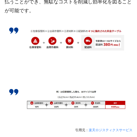
払うことができ、無駄なコストを削減し効率化を図ること
計測
設定
設定方法
許可
評価
が可能です。
認知度
諸税
販促
資格
資金
越境EC
返信
通販ビジネス
連携
連携手順
運営
運営代行
運営者
運用
違反
選び方
配信
配送
配送品質向上制度
配送認定ラベル
重要性
重要性と効果
長期休暇
開業
関税
集客
集客方法
集客施策
顧客
顧客セグメント
顧客データ分析
食品 ecサイト
食品ec
食品ecサイト
食品製造業
飲食
魅力
ＮＡＶＹ
検索
引用元：
楽天ロジスティクスサービス