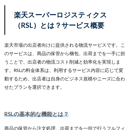
サブスクリプションモデル
サポート
システム
システム戦略
ショッピング
ショッピングカート
楽天スーパーロジスティクス
シンガポール
シンガポール市場
スキル
（RSL）とは？サービス概要
スキルアップ
スケジュール管理
ストア
ストアニュースレター
ストアポリシー
ストア構築
楽天市場の出店者向けに提供される物流サービスです。こ
スポンサーブランド広告
スマートフォン
のサービスは、商品の保管から梱包、出荷までを一手に担
スーパーSALE
セキュリティ
セミナー
セール
うことで、出店者の物流コスト削減と効率化を実現しま
セール戦略
ソーシャルコマース
ゾロ目の日
す。RSLの料金体系は、利用するサービス内容に応じて変
タイムセール
タイムセール祭り
ターゲット市場
動するため、出店者は自身のビジネス規模やニーズに合わ
ターゲティング広告
ダンボール
チャージバック
せたプランを選択できます。
ツール
ティックトック
ティックトックショップ
デザイン
デジタルシフト
デジタルマーケティング
デメリット
データ分析
データ活用
RSLの基本的な機能とは？
トラブルシューティング
トレンド
ニュース
ネイビー
ネイビーグループ
商品の保管から注文処理、出荷までを一括で行うフルフィ