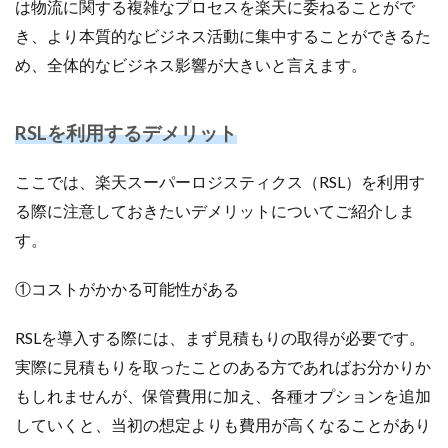
は物流に関する複雑なプロセスを楽天に委ねることがで
ランキング
リスク回避
リスク管理
き、より本質的なビジネス活動に集中することができるた
リスティング広告
リターゲティング
リニューアル
め、全体的なビジネス影響が大きいと言えます。
リワード
ルール
レビュー
レビュー対策
レポートの見方
ロイヤリティ
一覧
RSLを利用するデメリット
三木谷浩史
上位
上位表示
不正利用
中国
中小EC
中小企業
予定表連携
事例
ここでは、楽天スーパーロジスティクス（RSL）を利用す
二重価格
人工知能
代行
企業属性
る際に注意しておきたいデメリットについてご紹介しま
企業情報
休暇前計画
低コスト
作成
す。
使い方
個人
先取りプログラム
冷凍
冷凍品、冷凍物流、パートナー
出品代行
出品停止
①コストがかかる可能性がある
出品者
出店
出荷作業
分析
RSLを導入する際には、まず見積もりの取得が必要です。
初売りセール
初心者
初心者向け
利益率
実際に見積もりを取ったことのある方であればお分かりか
効率化
動画
動画コマース
化粧品
もしれませんが、保管費用に加え、各種オプションを追加
単価アップ
単品通販
卸売業
原因
受注
していくと、当初の想定よりも費用が高くなることがあり
同梱物
品質管理
商品
商品ページ