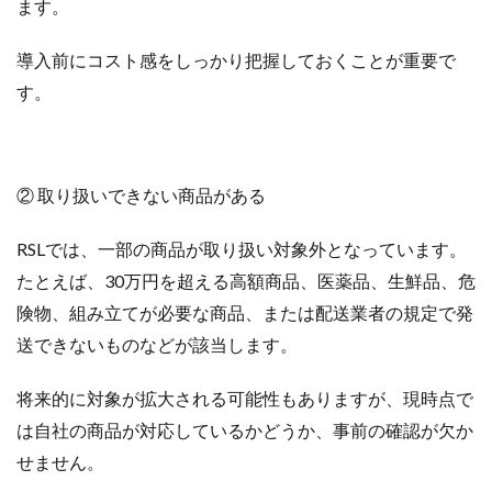
ます。
商品ページ改善
商品属性
商品画像
商品画像判定ツール
商品登録
商品販売許可
導入前にコスト感をしっかり把握しておくことが重要で
商品輸入
商材追加審査
回遊性
国内EC
す。
在庫差異
在庫管理
在庫管理システム
在庫設定
基礎知識
売れない
売上
売上アップ
売上最大化
多言語対応
大口出品
② 取り扱いできない商品がある
大手企業
定期購入
実例
実績紹介
実践
RSLでは、一部の商品が取り扱い対象外となっています。
家具
審査
対策
導入
導入サポート
たとえば、30万円を超える高額商品、医薬品、生鮮品、危
小売業
小売業界
小林悠輔
差別化
険物、組み立てが必要な商品、または配送業者の規定で発
市場規模
年末セール
広告
広告代理店
送できないものなどが該当します。
広告最適化
広告自動化
広告運用
広告運用代行
店舗受取サービス
店舗運営
将来的に対象が拡大される可能性もありますが、現時点で
廃業率
引用
強度アップ
心理
必要書類
は自社の商品が対応しているかどうか、事前の確認が欠か
成功
成功ロードマップ
成功事例
成長
せません。
成長推進要因
戦略
戦略立案
手数料