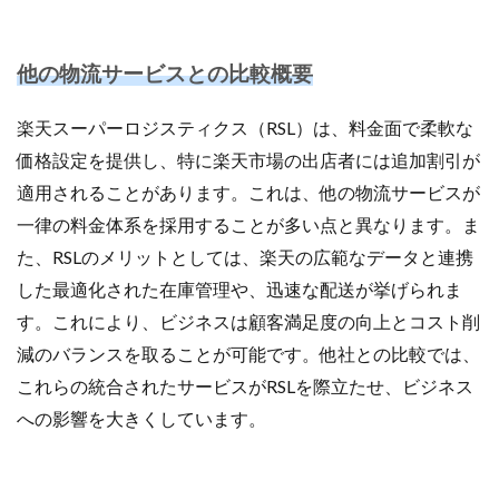
手法
手続き
手順
探索
改善
改善の秘訣
数量限定タイムセール
新機能
他の物流サービスとの比較概要
新生活セール
新規
新規顧客獲得
方法
日本らしい要素
最強配送ラベル
最後の暗黒大陸
楽天スーパーロジスティクス（RSL）は、料金面で柔軟な
最新動向
最新情報
最適化
月商アップ
価格設定を提供し、特に楽天市場の出店者には追加割引が
未来
未来予測
未経験
適用されることがあります。これは、他の物流サービスが
東京のホームページ制作会社おすすめ15選
松村亮
一律の料金体系を採用することが多い点と異なります。ま
た、RSLのメリットとしては、楽天の広範なデータと連携
株式会社ネイビーグループ
梱包資材
検品作業
した最適化された在庫管理や、迅速な配送が挙げられま
検索
検索連動広告
業務効率化
業務提携
す。これにより、ビジネスは顧客満足度の向上とコスト削
業者
楽天
楽天EC支援
楽天EC運用
減のバランスを取ることが可能です。他社との比較では、
楽天Pay
楽天RPP最新情報
楽天SEO対策
これらの統合されたサービスがRSLを際立たせ、ビジネス
楽天sku移行
楽天カンファレンス2025
への影響を大きくしています。
楽天クーポン
楽天グループ
楽天ショップ運営
楽天スーパーSALE
楽天スーパーセール
楽天パーソナライズド検索
楽天商品表示順位