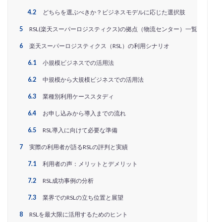
PayPalエクスプレスチェックアウト
PayPay
PDCA
4.2
どちらを選ぶべきか？ビジネスモデルに応じた選択肢
Qoo10
RaCoupon
RMS
RPP広告
5
RSL(楽天スーパーロジスティクス)の拠点（物流センター）一覧
RPP新機能
RSL
SDGs
SEO
SEO対策
6
楽天スーパーロジスティクス（RSL）の利用シナリオ
Shop Pay
shopfy
Shopify
Shopify Payment
6.1
小規模ビジネスでの活用法
Shopifyペイメント
Shopify支援
SKUプロジェクト
SNS×EC
SNS広告
SNS活用
Stock Sun
6.2
中規模から大規模ビジネスでの活用法
TDA
teams
teams新機能
TePs
Termly
6.3
業種別利用ケーススタディ
Threads
Threads広告
TikTok EC
TikTok Shop
6.4
お申し込みから導入までの流れ
TikTokショップ
TikTokマーケティング
TikTok広告
6.5
RSL導入に向けて必要な準備
UA
USP
Vine
Web-EDI
Webサイト
7
実際の利用者が語るRSLの評判と実績
Webマーケティング
Web制作
WEB広告
7.1
利用者の声：メリットとデメリット
Yahoo!ショッピング
Yahoo!ショッピング攻略
7.2
RSL成功事例の分析
Yahoo!支援
ZenGroup
Z世代マーケティング
おすすめ
おすすめ商品
ひと気
やること
7.3
業界でのRSLの立ち位置と展望
よくある質問
わかりやすく
アウトソーシング
8
RSLを最大限に活用するためのヒント