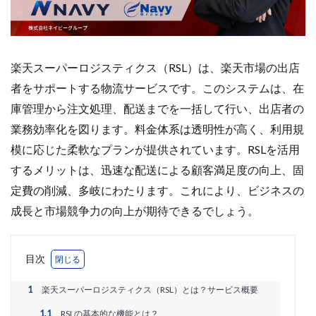
Amazon出品ノウハウ
amazon売上
Amazon広告
Amazon支援
Amazon販売戦略
Amazon運用
AMC活用
API連携
Apple Pay
ASIN
BFCM
BOPIS
BtoB
BtoB EC
BtoC-EC
楽天スーパーロジスティクス（RSL）は、楽天市場の出店
者をサポートする物流サービスです。このシステムは、在
Bカート
CRM
CTR改善
D2C(自社サイト)
庫管理から注文処理、配送までを一括して行い、出店者の
D2Cトレンド
D2Cマーケティング
D2C戦略
業務効率化を図ります。料金体系は透明性が高く、利用規
D2C支援
D2C運営
DSP導入
DSP広告
模に応じた柔軟なプランが提供されています。RSLを活用
DX
ec
ecforce
ECに活用
ECコンサル
するメリットは、迅速な配送による顧客満足度の向上、固
ECコンサルタント
ECコンサルティング
ECサイト
定費の削減、多岐にわたります。これにより、ビジネスの
ECサイト構築
ECサイト運営
ECセミナー
成長と市場競争力の向上が期待できるでしょう。
ECツール
ECビジネス
ECビジネス成功法
ECマーケティング
ECマーケティング戦略
ECモール
ECモール売上アップ
ECモール戦略
目次
EC事業者向け
EC化率
EC売上アップ
EC市場
1
楽天スーパーロジスティクス（RSL）とは？サービス概要
EC広告
EC広告運用
EC成功事例
EC戦略
1.1
RSLの基本的な機能とは？