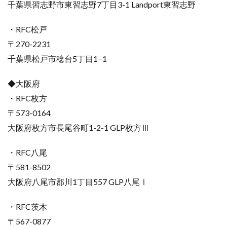
千葉県習志野市東習志野7丁目3-1 Landport東習志野
・RFC松戸
〒270-2231
千葉県松戸市稔台5丁目1−1
◆大阪府
・RFC枚方
〒573-0164
大阪府枚方市長尾谷町1-2-1 GLP枚方Ⅲ
・RFC八尾
〒581-8502
大阪府八尾市郡川1丁目557 GLP八尾Ⅰ
・RFC茨木
〒567-0877