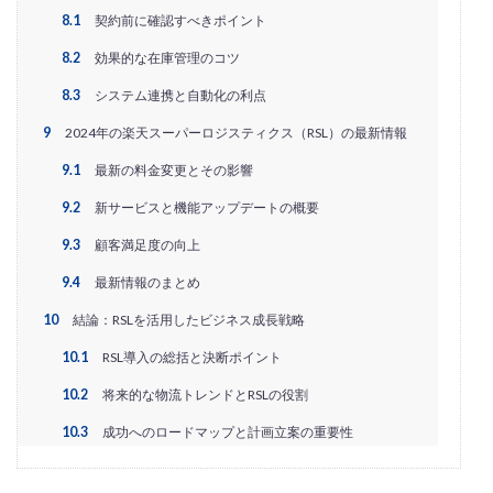
アプリ活用
アマゾン
アマゾンサポート
8.1
契約前に確認すべきポイント
イベント
インド
インフルエンサー
8.2
効果的な在庫管理のコツ
エージェンティックコマース
オムニチャネル
8.3
システム連携と自動化の利点
オムニチャネル戦略
オンラインセミナー
9
2024年の楽天スーパーロジスティクス（RSL）の最新情報
オンラインセミナー無料
オンラインマーケティング
9.1
最新の料金変更とその影響
オンライン決済
カオスマップ
カゴ落ち
9.2
新サービスと機能アップデートの概要
カスタマーサポート
カラーミーショップ
ガイドライン
ガル助
クラウド型
9.3
顧客満足度の向上
クリエイティブ
クリック率向上
9.4
最新情報のまとめ
クレジットカードのセキュリティ
クレーム対応
10
結論：RSLを活用したビジネス成長戦略
クロスドメイン
クーポン
クーポンターゲティング
10.1
RSL導入の総括と決断ポイント
クーポン機能
クーポン活用方法
グロースハック
10.2
将来的な物流トレンドとRSLの役割
コスト削減
コスメ
コスメ業界
10.3
成功へのロードマップと計画立案の重要性
コンテンツページ
サイバーマンデー
サスティナブル
サステナビリティ