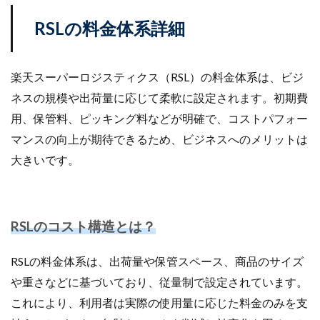
楽天売上アップ
楽天市場
楽天市場アップデート
RSLの料金体系詳細
楽天広告
楽天支援
楽天新機能2025
楽天検索最適化
楽天運営代行
構築
楽天スーパーロジスティクス（RSL）の料金体系は、ビジ
構造化データ
比較
比較テスト
決済
ネスの規模や出荷量に応じて柔軟に設定されます。初期費
決済オプション
決済代行
注意点
活用
用、保管料、ピッキング料などが明確で、コストパフォー
活用法
活用術
流入
無料オンラインセミナー
マンスの向上が期待できるため、ビジネスへのメリットは
物流
物流代行
特徴
特選
大きいです。
特選タイムセール
独自性
現代ビジネス
生存戦略
産直EC
申し込み
申請
申請方法
画像
画像判定
発注
発行
RSLのコスト構造とは？
登録
確認
移行
競争力
競合分析
管理
簡単
総合通販
自動化
RSLの料金体系は、出荷量や保管スペース、商品のサイズ
自動最適化機能
自社EC
自社EC構築
や重さなどに基づいており、従量制で設定されています。
自社サイト
行動パターン
表示順位
補助金
これにより、利用者は実際の使用量に応じた料金のみを支
製造業
見極め方
規約
解決策
解除