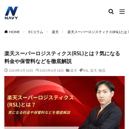
ECコンサル
運営代行
広告運用
デザイン制作
ネイビー 評判 おすすめ
カテゴリー
HOME
ECコラム
楽天
楽天スーパーロジスティクス(RSL)と
楽天スーパーロジスティクス(RSL)とは？気になる
タグ
料金や保管料などを徹底解説
2024
2024年
2024年EC市場
2024年版
2025年EC戦略
365日配送
3Dセキュア2.0
2024年3月10日
2025年6月18日
楽天
RSL
,
楽天
,
物流
5のつく日
ABテスト
ABテスト楽天
AC
AI
AI広告運用
AI検索対策
AI活用
Amazon DSP
Amazon DSP運用
Amazon FBA
Amazon Pay
AmazonPay
Amazonサイバーマンデー
Amazonブラックフライデー
Amazonプライムデー
Amazonマーケティング