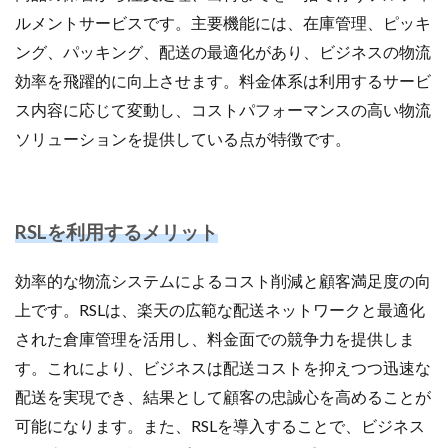
ネイビーコンサルティング
ネットショップ
ルメントサービスです。主要機能には、在庫管理、ピッキ
ネットショップ支援
ネットショップ開業
ング、パッキング、配送の最適化があり、ビジネスの物流
ネット販売
ノウハウ
パーソナライゼーション
効率を飛躍的に向上させます。料金体系は利用するサービ
パートナー
ピッキング
ス内容に応じて変動し、コストパフォーマンスの高い物流
ファーストパーティーデータ
フルフィルメント
ソリューションを提供している点が特徴です。
フレームワーク
ブラックフライデー
ブランド
ブランドローカリゼーション
ブランド分析
ブランド構築
ブランド登録
ブログ
RSLを利用するメリット
プライム感謝祭
プラグイン
プロモーション
効率的な物流システムによるコスト削減と顧客満足度の向
ベストセラー
ホームページ制作会社
ポイント
上です。RSLは、楽天の広範な配送ネットワークと最適化
マーケティング
マーケティングオートメーション
された倉庫管理を活用し、料金面での競争力を提供しま
マーケティング戦略
メディア掲載
メリット
す。これにより、ビジネスは配送コストを抑えつつ迅速な
メルマガ
メールワイズ
モールEC
配送を実現でき、結果として顧客の忠誠心を高めることが
モール運営代行
ヤフー
ヤフーショッピング
可能になります。また、RSLを導入することで、ビジネス
ユーザーエクスペリエンス
ライブコマース