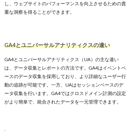
し、ウェブサイトのパフォーマンスを向上させるための貴
ランキング
リスク回避
リスク管理
重な洞察を得ることができます。
リスティング広告
リターゲティング
リニューアル
リワード
ルール
レビュー
レビュー対策
レポートの見方
ロイヤリティ
一覧
三木谷浩史
上位
上位表示
不正利用
GA4とユニバーサルアナリティクスの違い
中国
中小EC
中小企業
予定表連携
事例
二重価格
人工知能
代行
企業属性
GA4とユニバーサルアナリティクス（UA）の主な違い
企業情報
休暇前計画
低コスト
作成
は、データ収集とレポートの方法です。GA4はイベントベ
使い方
個人
先取りプログラム
冷凍
ースのデータ収集を採用しており、より詳細なユーザー行
冷凍品、冷凍物流、パートナー
出品代行
出品停止
動の追跡が可能です。一方、UAはセッションベースのデ
出品者
出店
出荷作業
分析
ータ収集を行います。GA4ではクロスドメイン計測の設定
初売りセール
初心者
初心者向け
利益率
がより簡単で、統合されたデータを一元管理できます。
効率化
動画
動画コマース
化粧品
単価アップ
単品通販
卸売業
原因
受注
同梱物
品質管理
商品
商品ページ