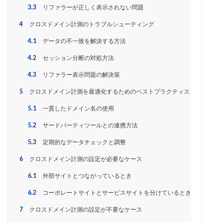
PayPalエクスプレスチェックアウト
PayPay
PDCA
3.3
リファラーが正しく表示されない問題
Qoo10
RaCoupon
RMS
RPP広告
4
クロスドメイン計測のトラブルシューティング
RPP新機能
RSL
SDGs
SEO
SEO対策
4.1
データの不一致を解決する方法
Shop Pay
shopfy
Shopify
Shopify Payment
4.2
セッション分断の対処方法
Shopifyペイメント
Shopify支援
SKUプロジェクト
4.3
リファラー表示問題の解決策
SNS×EC
SNS広告
SNS活用
Stock Sun
5
クロスドメイン計測を最適化するためのベストプラクティス
TDA
teams
teams新機能
TePs
Termly
Threads
Threads広告
TikTok EC
TikTok Shop
5.1
一貫したドメイン名の使用
TikTokショップ
TikTokマーケティング
TikTok広告
5.2
サードパーティツールとの連携方法
UA
USP
Vine
Web-EDI
Webサイト
5.3
定期的なデータチェックと調整
Webマーケティング
Web制作
WEB広告
6
クロスドメイン計測の設定が必要なケース
Yahoo!ショッピング
Yahoo!ショッピング攻略
6.1
外部サイトとつながっているとき
Yahoo!支援
ZenGroup
Z世代マーケティング
6.2
コーポレートサイトとサービスサイトを分けているとき
おすすめ
おすすめ商品
ひと気
やること
7
クロスドメイン計測の設定が不要なケース
よくある質問
わかりやすく
アウトソーシング