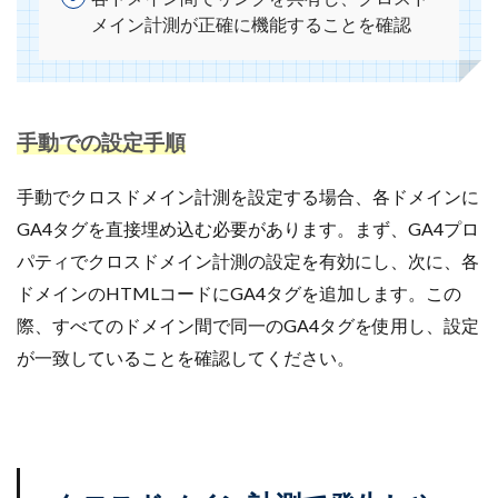
メイン計測が正確に機能することを確認
楽天売上アップ
楽天市場
楽天市場アップデート
楽天広告
楽天支援
楽天新機能2025
楽天検索最適化
楽天運営代行
構築
構造化データ
比較
比較テスト
決済
手動での設定手順
決済オプション
決済代行
注意点
活用
活用法
活用術
流入
無料オンラインセミナー
手動でクロスドメイン計測を設定する場合、各ドメインに
物流
物流代行
特徴
特選
GA4タグを直接埋め込む必要があります。まず、GA4プロ
特選タイムセール
独自性
現代ビジネス
パティでクロスドメイン計測の設定を有効にし、次に、各
生存戦略
産直EC
申し込み
申請
ドメインのHTMLコードにGA4タグを追加します。この
際、すべてのドメイン間で同一のGA4タグを使用し、設定
申請方法
画像
画像判定
発注
発行
が一致していることを確認してください。
登録
確認
移行
競争力
競合分析
管理
簡単
総合通販
自動化
自動最適化機能
自社EC
自社EC構築
自社サイト
行動パターン
表示順位
補助金
製造業
見極め方
規約
解決策
解除