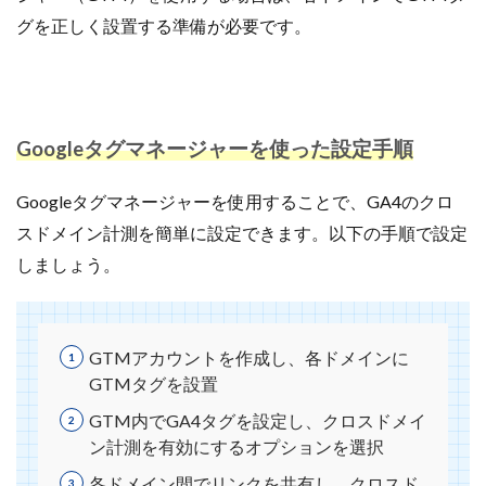
手法
手続き
手順
探索
改善
グを正しく設置する準備が必要です。
改善の秘訣
数量限定タイムセール
新機能
新生活セール
新規
新規顧客獲得
方法
日本らしい要素
最強配送ラベル
最後の暗黒大陸
Googleタグマネージャーを使った設定手順
最新動向
最新情報
最適化
月商アップ
未来
未来予測
未経験
Googleタグマネージャーを使用することで、GA4のクロ
東京のホームページ制作会社おすすめ15選
松村亮
スドメイン計測を簡単に設定できます。以下の手順で設定
株式会社ネイビーグループ
梱包資材
検品作業
しましょう。
検索
検索連動広告
業務効率化
業務提携
業者
楽天
楽天EC支援
楽天EC運用
楽天Pay
楽天RPP最新情報
楽天SEO対策
GTMアカウントを作成し、各ドメインに
楽天sku移行
楽天カンファレンス2025
GTMタグを設置
楽天クーポン
楽天グループ
楽天ショップ運営
GTM内でGA4タグを設定し、クロスドメイ
楽天スーパーSALE
楽天スーパーセール
ン計測を有効にするオプションを選択
楽天パーソナライズド検索
楽天商品表示順位
各ドメイン間でリンクを共有し、クロスド