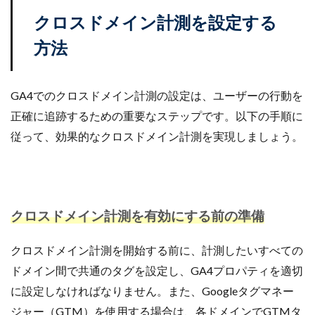
商品ページ改善
商品属性
商品画像
クロスドメイン計測を設定する
商品画像判定ツール
商品登録
商品販売許可
方法
商品輸入
商材追加審査
回遊性
国内EC
在庫差異
在庫管理
在庫管理システム
GA4でのクロスドメイン計測の設定は、ユーザーの行動を
在庫設定
基礎知識
売れない
売上
正確に追跡するための重要なステップです。以下の手順に
売上アップ
売上最大化
多言語対応
大口出品
従って、効果的なクロスドメイン計測を実現しましょう。
大手企業
定期購入
実例
実績紹介
実践
家具
審査
対策
導入
導入サポート
小売業
小売業界
小林悠輔
差別化
市場規模
年末セール
広告
広告代理店
クロスドメイン計測を有効にする前の準備
広告最適化
広告自動化
広告運用
広告運用代行
店舗受取サービス
店舗運営
クロスドメイン計測を開始する前に、計測したいすべての
廃業率
引用
強度アップ
心理
必要書類
ドメイン間で共通のタグを設定し、GA4プロパティを適切
成功
成功ロードマップ
成功事例
成長
に設定しなければなりません。また、Googleタグマネー
成長推進要因
戦略
戦略立案
手数料
ジャー（GTM）を使用する場合は、各ドメインでGTMタ