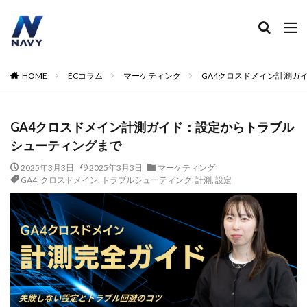
ECコンサル
運営代行
広告運用
デザイン制作
ネイビー 評判 おすすめ
カテゴリー
HOME
ECコラム
マーケティング
GA4クロスドメイン計測ガ
GA4クロスドメイン計測ガイド：設定からトラブル
タグ
シューティングまで
2024
2024年
2024年EC市場
2024年版
2025年EC戦略
365日配送
3Dセキュア2.0
2025年3月3日
2025年3月3日
マーケティング
GA4
,
クロスドメイン
,
トラブルシューティング
,
計測
,
設定
5のつく日
ABテスト
ABテスト楽天
AC
AI
AI広告運用
AI検索対策
AI活用
Amazon DSP
Amazon DSP運用
Amazon FBA
Amazon Pay
AmazonPay
Amazonサイバーマンデー
Amazonブラックフライデー
Amazonプライムデー
Amazonマーケティング