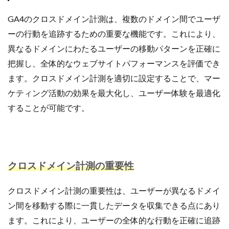
ネイビーコンサルティング
ネットショップ
GA4のクロスドメイン計測は、複数のドメイン間でユーザ
ネットショップ支援
ネットショップ開業
ーの行動を追跡するための重要な機能です。これにより、
ネット販売
ノウハウ
パーソナライゼーション
異なるドメインにわたるユーザーの移動パターンを正確に
パートナー
ピッキング
把握し、全体的なウェブサイトパフォーマンスを評価でき
ファーストパーティーデータ
フルフィルメント
ます。クロスドメイン計測を適切に設定することで、マー
フレームワーク
ブラックフライデー
ブランド
ケティング活動の効果を最大化し、ユーザー体験を最適化
ブランドローカリゼーション
ブランド分析
することが可能です。
ブランド構築
ブランド登録
ブログ
プライム感謝祭
プラグイン
プロモーション
ベストセラー
ホームページ制作会社
ポイント
マーケティング
マーケティングオートメーション
クロスドメイン計測の重要性
マーケティング戦略
メディア掲載
メリット
クロスドメイン計測の重要性は、ユーザーが異なるドメイ
メルマガ
メールワイズ
モールEC
ン間を移動する際に一貫したデータを収集できる点にあり
モール運営代行
ヤフー
ヤフーショッピング
ます。これにより、ユーザーの全体的な行動を正確に追跡
ユーザーエクスペリエンス
ライブコマース