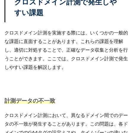
クロスドメイン計測で発生しや
計測
設定
設定方法
許可
評価
すい課題
認知度
諸税
販促
資格
資金
越境EC
返信
通販ビジネス
連携
クロスドメイン計測を実施する際には、いくつかの一般的
連携手順
運営
運営代行
運営者
運用
な課題に直面することがあります。これらの課題を理解
違反
選び方
配信
配送
し、適切に対処することで、正確なデータ収集と分析を行
配送品質向上制度
配送認定ラベル
重要性
うことができます。ここでは、クロスドメイン計測で発生
重要性と効果
長期休暇
開業
関税
集客
しやすい課題を解説します。
集客方法
集客施策
顧客
顧客セグメント
顧客データ分析
食品 ecサイト
食品ec
食品ecサイト
食品製造業
飲食
魅力
ＮＡＶＹ
計測データの不一致
検索
クロスドメイン計測において、異なるドメイン間でのデー
タの不一致が発生することがあります。この問題は、各ド
メインでのGA4タグの設定ミスや、タイムゾーンの違いな