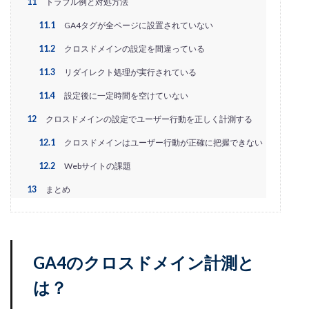
11
トラブル例と対処方法
サブスクリプションモデル
サポート
システム
11.1
GA4タグが全ページに設置されていない
システム戦略
ショッピング
ショッピングカート
11.2
クロスドメインの設定を間違っている
シンガポール
シンガポール市場
スキル
スキルアップ
スケジュール管理
ストア
11.3
リダイレクト処理が実行されている
ストアニュースレター
ストアポリシー
ストア構築
11.4
設定後に一定時間を空けていない
スポンサーブランド広告
スマートフォン
12
クロスドメインの設定でユーザー行動を正しく計測する
スーパーSALE
セキュリティ
セミナー
セール
12.1
クロスドメインはユーザー行動が正確に把握できない
セール戦略
ソーシャルコマース
ゾロ目の日
12.2
Webサイトの課題
タイムセール
タイムセール祭り
ターゲット市場
13
まとめ
ターゲティング広告
ダンボール
チャージバック
ツール
ティックトック
ティックトックショップ
デザイン
デジタルシフト
デジタルマーケティング
デメリット
データ分析
データ活用
GA4のクロスドメイン計測と
トラブルシューティング
トレンド
ニュース
は？
ネイビー
ネイビーグループ