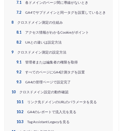
7.1
各ドメインのページ間に導線がないとき
アプリ活用
アマゾン
アマゾンサポート
イベント
インド
インフルエンサー
7.2
GA4でサブドメインと同一タグを設置しているとき
エージェンティックコマース
オムニチャネル
8
クロスドメイン測定の仕組み
オムニチャネル戦略
オンラインセミナー
8.1
アクセス情報がわかるCookieがポイント
オンラインセミナー無料
オンラインマーケティング
8.2
UAとの違いは設定方法
オンライン決済
カオスマップ
カゴ落ち
9
クロスドメイン測定の設定方法
カスタマーサポート
カラーミーショップ
9.1
管理者または編集者の権限を取得
ガイドライン
ガル助
クラウド型
9.2
すべてのページにGA4計測タグを設置
クリエイティブ
クリック率向上
クレジットカードのセキュリティ
クレーム対応
9.3
GA4の管理ページで設定完了
クロスドメイン
クーポン
クーポンターゲティング
10
クロスドメイン設定の動作確認
クーポン機能
クーポン活用方法
グロースハック
10.1
リンク先ドメインのURLのパラメータを見る
コスト削減
コスメ
コスメ業界
10.2
GA4のレポートで流入元を見る
コンテンツページ
サイバーマンデー
10.3
Tag Assistant Legacyを見る
サスティナブル
サステナビリティ