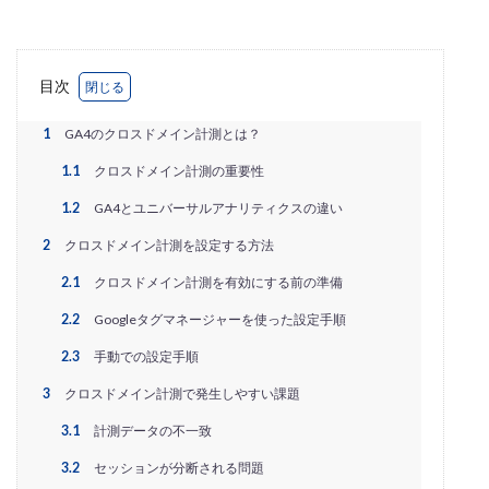
EC戦略支援
EC担当者必見
EC支援
EC支援 ランキング
EC支援サービス
EC支援ランキング
EC支援会社
EC支援会社比較
目次
EC支援比較
EC最新トレンド
EC検索対策
1
GA4のクロスドメイン計測とは？
EC業界
EC物流
EC自動化ツール
EC運営代行
EC運用代行
EC関連サービス
EDIシステム
1.1
クロスドメイン計測の重要性
Eコマース
FAQ
FBA
GA4
Garoon
1.2
GA4とユニバーサルアナリティクスの違い
Google
Googleアナリティクス
Growave
2
クロスドメイン計測を設定する方法
HSコード
ID決済サービス
Instagram
ISOプロ
2.1
クロスドメイン計測を有効にする前の準備
ITツール導入
IT導入補助金
kintone
LINE
2.2
Googleタグマネージャーを使った設定手順
LINEマーケティング
LINE公式アカウント
2.3
手動での設定手順
makeshop
Meta広告
Microsoft365
MTU
3
クロスドメイン計測で発生しやすい課題
NAVY
Navy Group
NeeeD
NovelWorks
3.1
計測データの不一致
NSSホールディングス株式会社
OMO
OODA
Pafit Tag Management
3.2
セッションが分断される問題