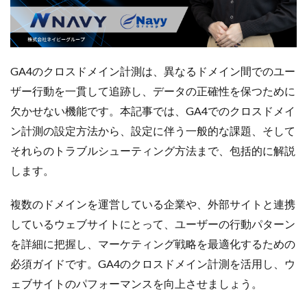
Amazon出品ノウハウ
amazon売上
Amazon広告
Amazon支援
Amazon販売戦略
Amazon運用
AMC活用
API連携
Apple Pay
ASIN
BFCM
BOPIS
BtoB
BtoB EC
BtoC-EC
GA4のクロスドメイン計測は、異なるドメイン間でのユー
Bカート
CRM
CTR改善
D2C(自社サイト)
ザー行動を一貫して追跡し、データの正確性を保つために
D2Cトレンド
D2Cマーケティング
D2C戦略
欠かせない機能です。本記事では、GA4でのクロスドメイ
D2C支援
D2C運営
DSP導入
DSP広告
ン計測の設定方法から、設定に伴う一般的な課題、そして
DX
ec
ecforce
ECに活用
ECコンサル
それらのトラブルシューティング方法まで、包括的に解説
ECコンサルタント
ECコンサルティング
ECサイト
します。
ECサイト構築
ECサイト運営
ECセミナー
複数のドメインを運営している企業や、外部サイトと連携
ECツール
ECビジネス
ECビジネス成功法
しているウェブサイトにとって、ユーザーの行動パターン
ECマーケティング
ECマーケティング戦略
を詳細に把握し、マーケティング戦略を最適化するための
ECモール
ECモール売上アップ
ECモール戦略
必須ガイドです。GA4のクロスドメイン計測を活用し、ウ
EC事業者向け
EC化率
EC売上アップ
EC市場
ェブサイトのパフォーマンスを向上させましょう。
EC広告
EC広告運用
EC成功事例
EC戦略