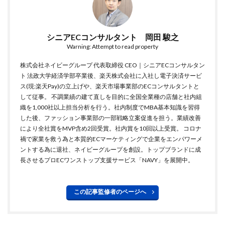
シニアECコンサルタント 岡田 駿之
Warning: Attempt to read property
株式会社ネイビーグループ 代表取締役 CEO｜シニアECコンサルタン
ト 法政大学経済学部卒業後、楽天株式会社に入社し電子決済サービ
ス(現:楽天Pay)の立上げや、楽天市場事業部のECコンサルタントと
して従事。 不調業績の建て直しを目的に全国全業種の店舗と社内組
織を1,000社以上担当分析を行う。社内制度でMBA基本知識を習得
した後、ファッション事業部の一部戦略立案促進を担う。業績改善
により全社賞をMVP含め2回受賞。社内賞を10回以上受賞。 コロナ
禍で家業を救う為と本質的ECマーケティングで企業をエンパワーメ
ントする為に退社、ネイビーグループを創設。トップブランドに成
長させるプロECワンストップ支援サービス「NAVY」を展開中。
この記事監修者のページへ