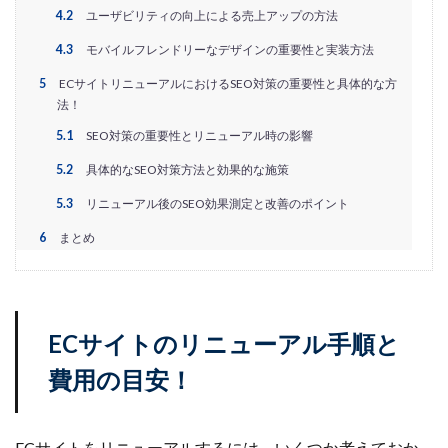
PayPalエクスプレスチェックアウト
PayPay
PDCA
4.2
ユーザビリティの向上による売上アップの方法
Qoo10
RaCoupon
RMS
RPP広告
4.3
モバイルフレンドリーなデザインの重要性と実装方法
RPP新機能
RSL
SDGs
SEO
SEO対策
5
ECサイトリニューアルにおけるSEO対策の重要性と具体的な方
Shop Pay
shopfy
Shopify
Shopify Payment
法！
Shopifyペイメント
Shopify支援
SKUプロジェクト
5.1
SEO対策の重要性とリニューアル時の影響
SNS×EC
SNS広告
SNS活用
Stock Sun
5.2
具体的なSEO対策方法と効果的な施策
TDA
teams
teams新機能
TePs
Termly
5.3
リニューアル後のSEO効果測定と改善のポイント
Threads
Threads広告
TikTok EC
TikTok Shop
6
まとめ
TikTokショップ
TikTokマーケティング
TikTok広告
UA
USP
Vine
Web-EDI
Webサイト
Webマーケティング
Web制作
WEB広告
ECサイトのリニューアル手順と
Yahoo!ショッピング
Yahoo!ショッピング攻略
Yahoo!支援
ZenGroup
Z世代マーケティング
費用の目安！
おすすめ
おすすめ商品
ひと気
やること
よくある質問
わかりやすく
アウトソーシング
ECサイトをリニューアルするには、いくつか考えておか