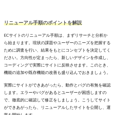
サブスクリプションモデル
サポート
システム
システム戦略
ショッピング
ショッピングカート
シンガポール
シンガポール市場
スキル
リニューアル手順のポイントを解説
スキルアップ
スケジュール管理
ストア
ストアニュースレター
ストアポリシー
ストア構築
ECサイトのリニューアル手順は、まずリサーチと分析か
スポンサーブランド広告
スマートフォン
ら始まります。現状の課題やユーザーのニーズを把握する
スーパーSALE
セキュリティ
セミナー
セール
ために調査を行い、結果をもとにコンセプトを決定してく
ださい。方向性が定まったら、新しいデザインを作成し、
セール戦略
ソーシャルコマース
ゾロ目の日
コーディングで実際にサイトに反映させます。このとき、
タイムセール
タイムセール祭り
ターゲット市場
機能の追加や既存機能の改善も盛り込んでおきましょう。
ターゲティング広告
ダンボール
チャージバック
ツール
ティックトック
ティックトックショップ
実際にサイトができあがったら、動作とバグの有無を確認
デザイン
デジタルシフト
デジタルマーケティング
します。エラーやバグがあるとユーザーが困惑しますの
デメリット
データ分析
データ活用
で、徹底的に確認して修正をしましょう。こうしてサイト
トラブルシューティング
トレンド
ニュース
ができあがったら、リニューアルしたサイトを公開し、運
ネイビー
ネイビーグループ
営を開始します。