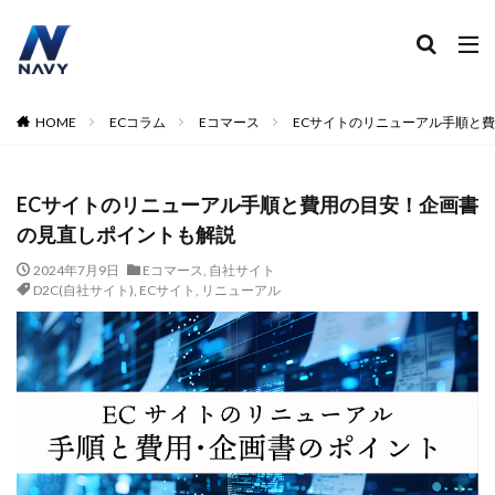
ECコンサル
運営代行
広告運用
デザイン制作
ネイビー 評判 おすすめ
カテゴリー
HOME
ECコラム
Eコマース
ECサイトのリニューアル手順と
ECサイトのリニューアル手順と費用の目安！企画書
タグ
の見直しポイントも解説
2024
2024年
2024年EC市場
2024年版
2025年EC戦略
365日配送
3Dセキュア2.0
2024年7月9日
Eコマース
,
自社サイト
D2C(自社サイト)
,
ECサイト
,
リニューアル
5のつく日
ABテスト
ABテスト楽天
AC
AI
AI広告運用
AI検索対策
AI活用
Amazon DSP
Amazon DSP運用
Amazon FBA
Amazon Pay
AmazonPay
Amazonサイバーマンデー
Amazonブラックフライデー
Amazonプライムデー
Amazonマーケティング