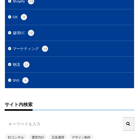
Shopify
14
DX
9
越境EC
12
マーケティング
19
物流
11
SNS
4
サイト内検索
ECコンサル
運営代行
広告運用
デザイン制作