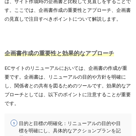
は、サイト作成時の企画書と比較して見直しをすることで
商品ページ改善
商品属性
商品画像
す。ここでは、企画書作成の重要性とアプローチ、企画書
商品画像判定ツール
商品登録
商品販売許可
の見直しで注目すべきポイントについて解説します。
商品輸入
商材追加審査
回遊性
国内EC
在庫差異
在庫管理
在庫管理システム
在庫設定
基礎知識
売れない
売上
売上アップ
売上最大化
多言語対応
大口出品
企画書作成の重要性と効果的なアプローチ
大手企業
定期購入
実例
実績紹介
実践
ECサイトのリニューアルにおいては、企画書の作成が重
家具
審査
対策
導入
導入サポート
要です。企画書は、リニューアルの目的や方針を明確に
小売業
小売業界
小林悠輔
差別化
し、関係者との共有を図るためのツールです。効果的なア
市場規模
年末セール
広告
広告代理店
プローチとしては、以下のポイントに注意することが重要
広告最適化
広告自動化
広告運用
です。
広告運用代行
店舗受取サービス
店舗運営
廃業率
引用
強度アップ
心理
必要書類
目的と目標の明確化：リニューアルの目的や目
成功
成功ロードマップ
成功事例
成長
標を明確にし、具体的なアクションプランを記
成長推進要因
戦略
戦略立案
手数料