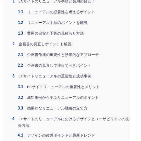
1
ECサイトのリニューアル手順と費用の目安！
EC戦略支援
EC担当者必見
EC支援
EC支援 ランキング
EC支援サービス
1.1
リニューアルの必要性を考えるポイント
EC支援ランキング
EC支援会社
EC支援会社比較
1.2
リニューアル手順のポイントを解説
EC支援比較
EC最新トレンド
EC検索対策
1.3
費用の目安と予算の見積もり方法
EC業界
EC物流
EC自動化ツール
EC運営代行
2
企画書の見直しポイントも解説
EC運用代行
EC関連サービス
EDIシステム
2.1
企画書作成の重要性と効果的なアプローチ
Eコマース
FAQ
FBA
GA4
Garoon
2.2
企画書の見直しで注目すべきポイント
Google
Googleアナリティクス
Growave
3
ECサイトリニューアルの重要性と成功事例
HSコード
ID決済サービス
Instagram
ISOプロ
3.1
ECサイトリニューアルの重要性とメリット
ITツール導入
IT導入補助金
kintone
LINE
LINEマーケティング
LINE公式アカウント
3.2
成功事例から学ぶリニューアルのポイント
makeshop
Meta広告
Microsoft365
MTU
3.3
効果的なリニューアル戦略の立て方
NAVY
Navy Group
NeeeD
NovelWorks
4
ECサイトのリニューアルにおけるデザインとユーザビリティの改
NSSホールディングス株式会社
OMO
OODA
善方法
Pafit Tag Management
4.1
デザインの改善ポイントと最新トレンド