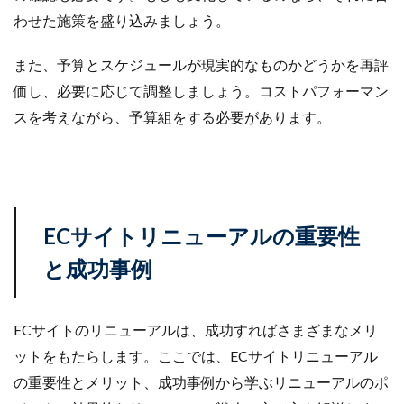
わせた施策を盛り込みましょう。
楽天売上アップ
楽天市場
楽天市場アップデート
楽天広告
楽天支援
楽天新機能2025
また、予算とスケジュールが現実的なものかどうかを再評
楽天検索最適化
楽天運営代行
構築
価し、必要に応じて調整しましょう。コストパフォーマン
構造化データ
比較
比較テスト
決済
スを考えながら、予算組をする必要があります。
決済オプション
決済代行
注意点
活用
活用法
活用術
流入
無料オンラインセミナー
物流
物流代行
特徴
特選
特選タイムセール
独自性
現代ビジネス
ECサイトリニューアルの重要性
生存戦略
産直EC
申し込み
申請
と成功事例
申請方法
画像
画像判定
発注
発行
登録
確認
移行
競争力
競合分析
管理
簡単
総合通販
自動化
ECサイトのリニューアルは、成功すればさまざまなメリ
自動最適化機能
自社EC
自社EC構築
ットをもたらします。ここでは、ECサイトリニューアル
自社サイト
行動パターン
表示順位
補助金
の重要性とメリット、成功事例から学ぶリニューアルのポ
製造業
見極め方
規約
解決策
解除