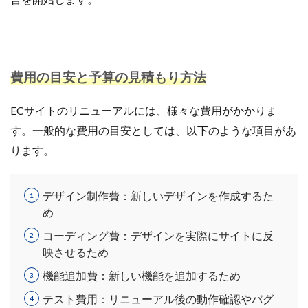
ネイビーコンサルティング
ネットショップ
ネットショップ支援
ネットショップ開業
ネット販売
ノウハウ
パーソナライゼーション
パートナー
ピッキング
費用の目安と予算の見積もり方法
ファーストパーティーデータ
フルフィルメント
ECサイトのリニューアルには、様々な費用がかかりま
フレームワーク
ブラックフライデー
ブランド
す。一般的な費用の目安としては、以下のような項目があ
ブランドローカリゼーション
ブランド分析
ります。
ブランド構築
ブランド登録
ブログ
プライム感謝祭
プラグイン
プロモーション
デザイン制作費：新しいデザインを作成するた
ベストセラー
ホームページ制作会社
ポイント
め
マーケティング
マーケティングオートメーション
コーディング費：デザインを実際にサイトに反
マーケティング戦略
メディア掲載
メリット
映させるため
メルマガ
メールワイズ
モールEC
機能追加費：新しい機能を追加するため
モール運営代行
ヤフー
ヤフーショッピング
テスト費用：リニューアル後の動作確認やバグ
ユーザーエクスペリエンス
ライブコマース