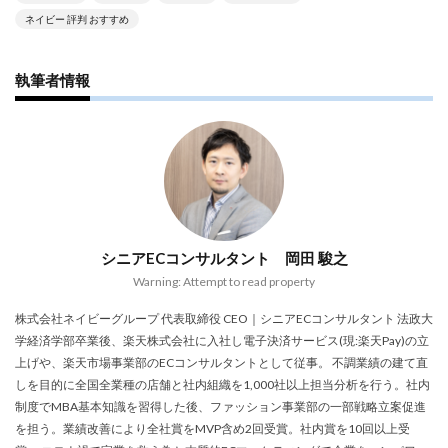
ネイビー 評判 おすすめ
執筆者情報
シニアECコンサルタント 岡田 駿之
Warning: Attempt to read property
株式会社ネイビーグループ 代表取締役 CEO｜シニアECコンサルタント 法政大
学経済学部卒業後、楽天株式会社に入社し電子決済サービス(現:楽天Pay)の立
上げや、楽天市場事業部のECコンサルタントとして従事。 不調業績の建て直
しを目的に全国全業種の店舗と社内組織を1,000社以上担当分析を行う。社内
制度でMBA基本知識を習得した後、ファッション事業部の一部戦略立案促進
を担う。業績改善により全社賞をMVP含め2回受賞。社内賞を10回以上受