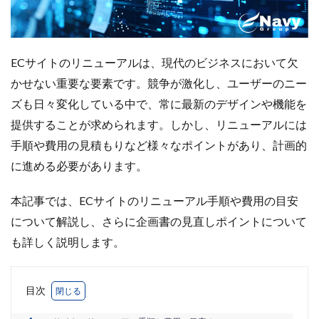
Amazon出品ノウハウ
amazon売上
Amazon広告
Amazon支援
Amazon販売戦略
Amazon運用
AMC活用
API連携
Apple Pay
ASIN
ECサイトのリニューアルは、現代のビジネスにおいて欠
BFCM
BOPIS
BtoB
BtoB EC
BtoC-EC
かせない重要な要素です。競争が激化し、ユーザーのニー
Bカート
CRM
CTR改善
D2C(自社サイト)
ズも日々変化している中で、常に最新のデザインや機能を
D2Cトレンド
D2Cマーケティング
D2C戦略
提供することが求められます。しかし、リニューアルには
D2C支援
D2C運営
DSP導入
DSP広告
手順や費用の見積もりなど様々なポイントがあり、計画的
DX
ec
ecforce
ECに活用
ECコンサル
に進める必要があります。
ECコンサルタント
ECコンサルティング
ECサイト
ECサイト構築
ECサイト運営
ECセミナー
本記事では、ECサイトのリニューアル手順や費用の目安
ECツール
ECビジネス
ECビジネス成功法
について解説し、さらに企画書の見直しポイントについて
ECマーケティング
ECマーケティング戦略
も詳しく説明します。
ECモール
ECモール売上アップ
ECモール戦略
EC事業者向け
EC化率
EC売上アップ
EC市場
目次
EC広告
EC広告運用
EC成功事例
EC戦略