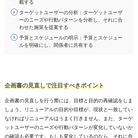
載する
手法
手続き
手順
探索
改善
ターゲットユーザーの分析：ターゲットユーザ
改善の秘訣
数量限定タイムセール
新機能
ーのニーズや行動パターンを分析し、それに合
新生活セール
新規
新規顧客獲得
方法
わせた施策を提案する
日本らしい要素
最強配送ラベル
最後の暗黒大陸
予算とスケジュールの明示：予算とスケジュー
最新動向
最新情報
最適化
月商アップ
ルを明確にし、関係者に共有する
未来
未来予測
未経験
東京のホームページ制作会社おすすめ15選
松村亮
株式会社ネイビーグループ
梱包資材
検品作業
検索
検索連動広告
業務効率化
業務提携
企画書の見直しで注目すべきポイント
業者
楽天
楽天EC支援
楽天EC運用
楽天Pay
楽天RPP最新情報
楽天SEO対策
企画書の見直しを行う際には、目標と目的の再確認をしま
楽天sku移行
楽天カンファレンス2025
しょう。リニューアルの目的や目標が、現状と一致してい
楽天クーポン
楽天グループ
楽天ショップ運営
なければリニューアルはうまく行きません。また、ターゲ
楽天スーパーSALE
楽天スーパーセール
ットユーザーのニーズや行動パターンが変化していないか
の確認も必要です。もしも変化しているのなら、それに合
楽天パーソナライズド検索
楽天商品表示順位