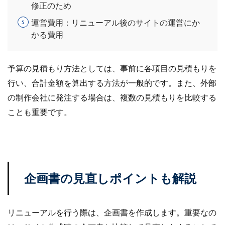
修正のため
ランキング
リスク回避
リスク管理
運営費用：リニューアル後のサイトの運営にか
リスティング広告
リターゲティング
リニューアル
かる費用
リワード
ルール
レビュー
レビュー対策
レポートの見方
ロイヤリティ
一覧
予算の見積もり方法としては、事前に各項目の見積もりを
三木谷浩史
上位
上位表示
不正利用
行い、合計金額を算出する方法が一般的です。また、外部
中国
中小EC
中小企業
予定表連携
事例
の制作会社に発注する場合は、複数の見積もりを比較する
二重価格
人工知能
代行
企業属性
ことも重要です。
企業情報
休暇前計画
低コスト
作成
使い方
個人
先取りプログラム
冷凍
冷凍品、冷凍物流、パートナー
出品代行
出品停止
出品者
出店
出荷作業
分析
初売りセール
初心者
初心者向け
利益率
企画書の見直しポイントも解説
効率化
動画
動画コマース
化粧品
単価アップ
単品通販
卸売業
原因
受注
リニューアルを行う際は、企画書を作成します。重要なの
同梱物
品質管理
商品
商品ページ