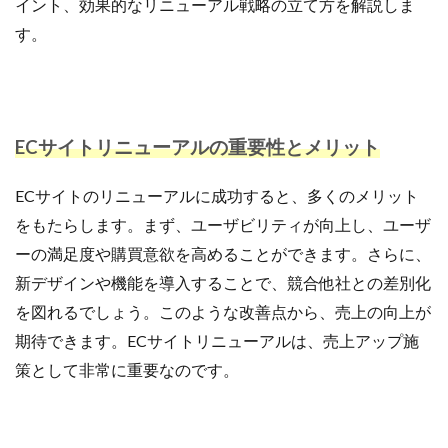
イント、効果的なリニューアル戦略の立て方を解説しま
計測
設定
設定方法
許可
評価
す。
認知度
諸税
販促
資格
資金
越境EC
返信
通販ビジネス
連携
連携手順
運営
運営代行
運営者
運用
ECサイトリニューアルの重要性とメリット
違反
選び方
配信
配送
配送品質向上制度
配送認定ラベル
重要性
ECサイトのリニューアルに成功すると、多くのメリット
重要性と効果
長期休暇
開業
関税
集客
をもたらします。まず、ユーザビリティが向上し、ユーザ
集客方法
集客施策
顧客
顧客セグメント
ーの満足度や購買意欲を高めることができます。さらに、
顧客データ分析
食品 ecサイト
食品ec
新デザインや機能を導入することで、競合他社との差別化
食品ecサイト
食品製造業
飲食
魅力
を図れるでしょう。このような改善点から、売上の向上が
ＮＡＶＹ
期待できます。ECサイトリニューアルは、売上アップ施
策として非常に重要なのです。
検索