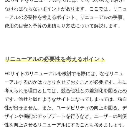
アプリ活用
アマゾン
アマゾンサポート
なければならないポイントがあります。ここでは、リニュ
イベント
インド
インフルエンサー
ーアルの必要性を考えるポイント、リニューアルの手順、
エージェンティックコマース
オムニチャネル
費用の目安と予算の見積もり方法について解説します。
オムニチャネル戦略
オンラインセミナー
オンラインセミナー無料
オンラインマーケティング
オンライン決済
カオスマップ
カゴ落ち
カスタマーサポート
カラーミーショップ
リニューアルの必要性を考えるポイント
ガイドライン
ガル助
クラウド型
ECサイトのリニューアルを検討する際には、なぜリニュ
クリエイティブ
クリック率向上
ーアルするのかはっきりさせておくことが必要です。主に
クレジットカードのセキュリティ
クレーム対応
考えられる理由としては、競合他社との差別化を図るため
クロスドメイン
クーポン
クーポンターゲティング
です。他社と似たようなサイトになってしまっては、独自
クーポン機能
クーポン活用方法
グロースハック
性が出せません。また、ユーザビリティの向上を図る、デ
コスト削減
コスメ
コスメ業界
ザインや機能のアップデートを行うなど、ユーザーの利便
コンテンツページ
サイバーマンデー
性を向上させるリニューアルにすることも考えましょう。
サスティナブル
サステナビリティ