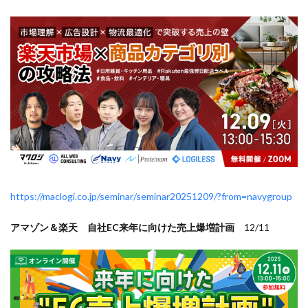
EC戦略支援
EC担当者必見
EC支援
EC支援 ランキング
EC支援サービス
EC支援ランキング
EC支援会社
EC支援会社比較
EC支援比較
EC最新トレンド
EC検索対策
EC業界
EC物流
EC自動化ツール
EC運営代行
EC運用代行
EC関連サービス
EDIシステム
Eコマース
FAQ
FBA
GA4
Garoon
Google
Googleアナリティクス
Growave
HSコード
ID決済サービス
Instagram
ISOプロ
ITツール導入
IT導入補助金
kintone
LINE
https://maclogi.co.jp/seminar/seminar20251209/?from=navygroup
LINEマーケティング
LINE公式アカウント
アマゾン＆楽天 自社EC来年に向けた売上爆増計画
12/11
makeshop
Meta広告
Microsoft365
MTU
NAVY
Navy Group
NeeeD
NovelWorks
NSSホールディングス株式会社
OMO
OODA
Pafit Tag Management