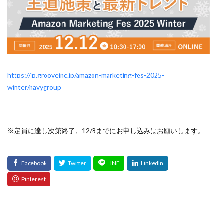
アプリ活用
アマゾン
アマゾンサポート
イベント
インド
インフルエンサー
エージェンティックコマース
オムニチャネル
オムニチャネル戦略
オンラインセミナー
オンラインセミナー無料
オンラインマーケティング
https://lp.grooveinc.jp/amazon-marketing-fes-2025-
オンライン決済
カオスマップ
カゴ落ち
winter/navygroup
カスタマーサポート
カラーミーショップ
ガイドライン
ガル助
クラウド型
クリエイティブ
クリック率向上
※定員に達し次第終了。12/8までにお申し込みはお願いします。
クレジットカードのセキュリティ
クレーム対応
クロスドメイン
クーポン
クーポンターゲティング
クーポン機能
クーポン活用方法
グロースハック
コスト削減
コスメ
コスメ業界
コンテンツページ
サイバーマンデー
サスティナブル
サステナビリティ