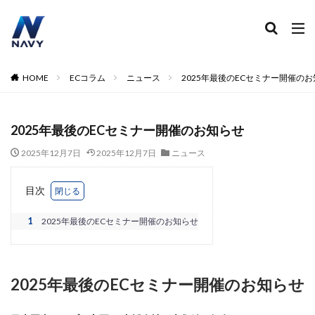
ECコンサル
運営代行
広告運用
デザイン制作
ネイビー 評判 おすすめ
カテゴリー
HOME
ECコラム
ニュース
2025年最後のECセミナー開催の
2025年最後のECセミナー開催のお知らせ
タグ
2024
2024年
2024年EC市場
2024年版
2025年12月7日
2025年12月7日
ニュース
2025年EC戦略
365日配送
3Dセキュア2.0
目次
5のつく日
ABテスト
ABテスト楽天
AC
AI
AI広告運用
AI検索対策
AI活用
1
2025年最後のECセミナー開催のお知らせ
Amazon DSP
Amazon DSP運用
Amazon FBA
Amazon Pay
AmazonPay
Amazonサイバーマンデー
Amazonブラックフライデー
2025年最後のECセミナー開催のお知らせ
Amazonプライムデー
Amazonマーケティング