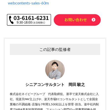
webcontents-sales-60m
商品ページ改善
商品属性
商品画像
商品画像判定ツール
商品登録
商品販売許可
商品輸入
商材追加審査
回遊性
国内EC
在庫差異
在庫管理
在庫管理システム
在庫設定
基礎知識
売れない
売上
売上アップ
売上最大化
多言語対応
大口出品
大手企業
定期購入
実例
実績紹介
実践
この記事の監修者
家具
審査
対策
導入
導入サポート
小売業
小売業界
小林悠輔
差別化
市場規模
年末セール
広告
広告代理店
広告最適化
広告自動化
広告運用
シニアコンサルタント 岡田 駿之
広告運用代行
店舗受取サービス
店舗運営
廃業率
引用
強度アップ
心理
必要書類
株式会社ネイビーグループ 代表取締役。 新卒で楽天株式会社に入
社。現楽天PAY立上げや、楽天市場ECコンサルタントとして全国全
成功
成功ロードマップ
成功事例
成長
業種の不調組織･店舗を7年間1,500社以上を管理･担当。途中社内制
成長推進要因
戦略
戦略立案
手数料
度でMBA基本知識習得後、ファッション部門の一部事業戦略を担