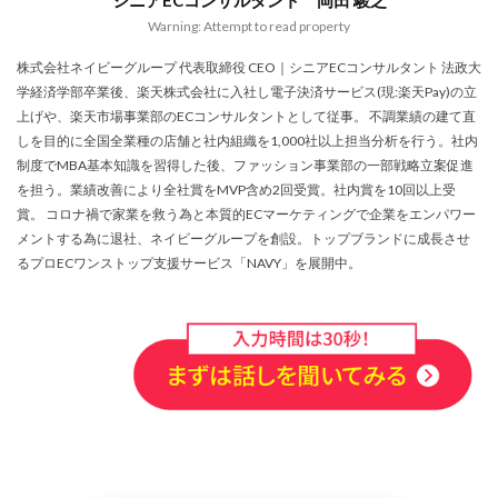
シニアECコンサルタント 岡田 駿之
Warning: Attempt to read property
株式会社ネイビーグループ 代表取締役 CEO｜シニアECコンサルタント 法政大
学経済学部卒業後、楽天株式会社に入社し電子決済サービス(現:楽天Pay)の立
上げや、楽天市場事業部のECコンサルタントとして従事。 不調業績の建て直
しを目的に全国全業種の店舗と社内組織を1,000社以上担当分析を行う。社内
制度でMBA基本知識を習得した後、ファッション事業部の一部戦略立案促進
を担う。業績改善により全社賞をMVP含め2回受賞。社内賞を10回以上受
賞。 コロナ禍で家業を救う為と本質的ECマーケティングで企業をエンパワー
メントする為に退社、ネイビーグループを創設。トップブランドに成長させ
るプロECワンストップ支援サービス「NAVY」を展開中。