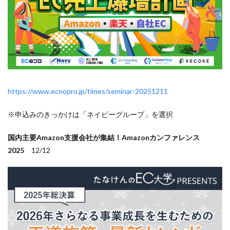
PayPalエクスプレスチェックアウト
PayPay
PDCA
Qoo10
RaCoupon
RMS
RPP広告
RPP新機能
RSL
SDGs
SEO
SEO対策
Shop Pay
shopfy
Shopify
Shopify Payment
Shopifyペイメント
Shopify支援
SKUプロジェクト
SNS×EC
SNS広告
SNS活用
Stock Sun
https://www.ecnopro.jp/times/seminar-20251211
TDA
teams
teams新機能
TePs
Termly
Threads
Threads広告
TikTok EC
TikTok Shop
※申込みのきっかけは「ネイビーグループ」を選択
TikTokショップ
TikTokマーケティング
TikTok広告
国内主要Amazon支援会社が集結！Amazonカンファレンス
UA
USP
Vine
Web-EDI
Webサイト
2025
12/12
Webマーケティング
Web制作
WEB広告
Yahoo!ショッピング
Yahoo!ショッピング攻略
Yahoo!支援
ZenGroup
Z世代マーケティング
おすすめ
おすすめ商品
ひと気
やること
よくある質問
わかりやすく
アウトソーシング