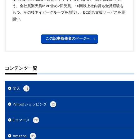
う。全社賞楽天賞MVP含め2回受賞。10回以上社内賞も受賞経験を
手法
手続き
手順
探索
改善
もつ。その後ネイビーグループを創設し、EC総合支援サービスを展
改善の秘訣
数量限定タイムセール
新機能
開中。
新生活セール
新規
新規顧客獲得
方法
日本らしい要素
最強配送ラベル
最後の暗黒大陸
この記事監修者のページへ
最新動向
最新情報
最適化
月商アップ
未来
未来予測
未経験
東京のホームページ制作会社おすすめ15選
松村亮
コンテンツ一覧
株式会社ネイビーグループ
梱包資材
検品作業
検索
検索連動広告
業務効率化
業務提携
楽天
41
業者
楽天
楽天EC支援
楽天EC運用
楽天Pay
楽天RPP最新情報
楽天SEO対策
Yahoo!ショッピング
12
楽天sku移行
楽天カンファレンス2025
楽天クーポン
楽天グループ
楽天ショップ運営
Eコマース
132
楽天スーパーSALE
楽天スーパーセール
Amazon
楽天パーソナライズド検索
35
楽天商品表示順位