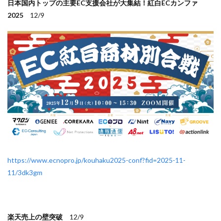
Amazon出品ノウハウ
amazon売上
Amazon広告
日本国内トップの主要EC支援会社が大集結！紅白ECカンファ
2025
12/9
Amazon支援
Amazon販売戦略
Amazon運用
AMC活用
API連携
Apple Pay
ASIN
BFCM
BOPIS
BtoB
BtoB EC
BtoC-EC
Bカート
CRM
CTR改善
D2C(自社サイト)
D2Cトレンド
D2Cマーケティング
D2C戦略
D2C支援
D2C運営
DSP導入
DSP広告
DX
ec
ecforce
ECに活用
ECコンサル
ECコンサルタント
ECコンサルティング
ECサイト
ECサイト構築
ECサイト運営
ECセミナー
ECツール
ECビジネス
ECビジネス成功法
https://www.ecnopro.jp/kouhaku2025-conf?fid=2025-11-
ECマーケティング
ECマーケティング戦略
11/3dk3gm
ECモール
ECモール売上アップ
ECモール戦略
EC事業者向け
EC化率
EC売上アップ
EC市場
EC広告
EC広告運用
EC成功事例
EC戦略
楽天売上の壁突破
12/9