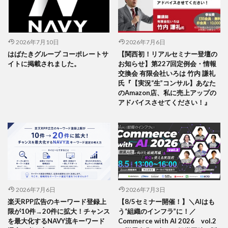
2026年7月10日
2026年7月6日
はばたきグループ コーポレートサ
【関西初！リアルセミナー登壇の
イトに掲載されました。
お知らせ】第227回定例会・情報
交換会 有限会社いろは 竹内 謙礼
氏『【実況“生”コンサル】あなた
のAmazon店、私に売上アップの
アドバイスさせてください！』
2026年7月6日
2026年7月3日
楽天RPP広告のキーワード登録上
【8/5セミナー開催！】＼AIはも
限が10件→20件に拡大！チャンス
う“組織のインフラ”に！／
を最大化するNAVY流キーワード
Commerce with AI 2026 vol.2