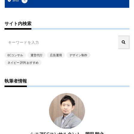
SNS
4
計測
設定
設定方法
許可
評価
認知度
諸税
販促
資格
資金
サイト内検索
越境EC
返信
通販ビジネス
連携
連携手順
運営
運営代行
運営者
運用
違反
選び方
配信
配送
配送品質向上制度
配送認定ラベル
重要性
ECコンサル
運営代行
広告運用
デザイン制作
重要性と効果
長期休暇
開業
関税
集客
ネイビー 評判 おすすめ
集客方法
集客施策
顧客
顧客セグメント
顧客データ分析
食品 ecサイト
食品ec
執筆者情報
食品ecサイト
食品製造業
飲食
魅力
ＮＡＶＹ
検索