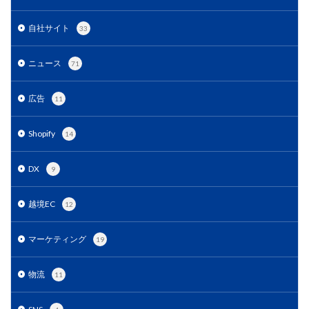
楽天売上アップ
楽天市場
楽天市場アップデート
自社サイト
33
楽天広告
楽天支援
楽天新機能2025
楽天検索最適化
楽天運営代行
構築
ニュース
71
構造化データ
比較
比較テスト
決済
決済オプション
決済代行
注意点
活用
広告
11
活用法
活用術
流入
無料オンラインセミナー
Shopify
14
物流
物流代行
特徴
特選
特選タイムセール
独自性
現代ビジネス
DX
9
生存戦略
産直EC
申し込み
申請
申請方法
画像
画像判定
発注
発行
越境EC
12
登録
確認
移行
競争力
競合分析
マーケティング
19
管理
簡単
総合通販
自動化
自動最適化機能
自社EC
自社EC構築
物流
11
自社サイト
行動パターン
表示順位
補助金
製造業
見極め方
規約
解決策
解除