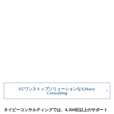
ネイビーコンサルティング
ネットショップ
ネットショップ支援
ネットショップ開業
ネット販売
ノウハウ
パーソナライゼーション
パートナー
ピッキング
ファーストパーティーデータ
フルフィルメント
フレームワーク
ブラックフライデー
ブランド
ブランドローカリゼーション
ブランド分析
ブランド構築
ブランド登録
ブログ
プライム感謝祭
プラグイン
プロモーション
ベストセラー
ホームページ制作会社
ポイント
マーケティング
マーケティングオートメーション
マーケティング戦略
メディア掲載
メリット
ECワンストップソリューションならNavy
Consulting
メルマガ
メールワイズ
モールEC
モール運営代行
ヤフー
ヤフーショッピング
ネイビーコンサルティングでは、4,300社以上のサポート
ユーザーエクスペリエンス
ライブコマース