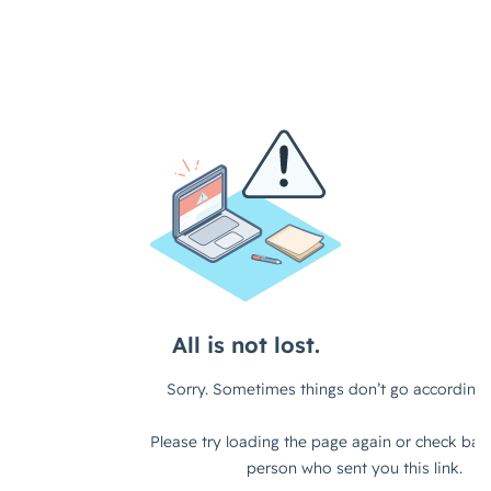
サブスクリプションモデル
サポート
システム
システム戦略
ショッピング
ショッピングカート
シンガポール
シンガポール市場
スキル
スキルアップ
スケジュール管理
ストア
ストアニュースレター
ストアポリシー
ストア構築
スポンサーブランド広告
スマートフォン
スーパーSALE
セキュリティ
セミナー
セール
セール戦略
ソーシャルコマース
ゾロ目の日
タイムセール
タイムセール祭り
ターゲット市場
ターゲティング広告
ダンボール
チャージバック
ツール
ティックトック
ティックトックショップ
デザイン
デジタルシフト
デジタルマーケティング
デメリット
データ分析
データ活用
トラブルシューティング
トレンド
ニュース
ネイビー
ネイビーグループ