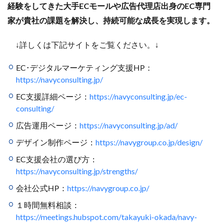
経験をしてきた大手ECモールや広告代理店出身のEC専門
ランキング
リスク回避
リスク管理
家が貴社の課題を解決し、持続可能な成長を実現します。
リスティング広告
リターゲティング
リニューアル
リワード
ルール
レビュー
レビュー対策
↓詳しくは下記サイトをご覧ください。↓
レポートの見方
ロイヤリティ
一覧
EC･デジタルマーケティング支援HP：
三木谷浩史
上位
上位表示
不正利用
https://navyconsulting.jp/
中国
中小EC
中小企業
予定表連携
事例
EC支援詳細ページ：
https://navyconsulting.jp/ec-
二重価格
人工知能
代行
企業属性
consulting/
企業情報
休暇前計画
低コスト
作成
広告運用ページ：
https://navyconsulting.jp/ad/
使い方
個人
先取りプログラム
冷凍
デザイン制作ページ：
https://navygroup.co.jp/design/
冷凍品、冷凍物流、パートナー
出品代行
出品停止
出品者
出店
出荷作業
分析
EC支援会社の選び方：
https://navyconsulting.jp/strengths/
初売りセール
初心者
初心者向け
利益率
会社公式HP：
https://navygroup.co.jp/
効率化
動画
動画コマース
化粧品
単価アップ
単品通販
卸売業
原因
受注
１時間無料相談：
https://meetings.hubspot.com/takayuki-okada/navy-
同梱物
品質管理
商品
商品ページ