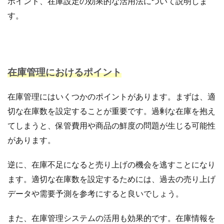
ポイント、在庫設定の効果的な活用法について説明しま
アプリ活用
アマゾン
アマゾンサポート
す。
イベント
インド
インフルエンサー
エージェンティックコマース
オムニチャネル
オムニチャネル戦略
オンラインセミナー
オンラインセミナー無料
オンラインマーケティング
在庫管理におけるポイント
オンライン決済
カオスマップ
カゴ落ち
カスタマーサポート
カラーミーショップ
在庫管理にはいくつかのポイントがあります。まずは、適
切な在庫数を設定することが重要です。過剰な在庫を抱え
ガイドライン
ガル助
クラウド型
てしまうと、保管費用や商品の鮮度の問題が生じる可能性
クリエイティブ
クリック率向上
があります。
クレジットカードのセキュリティ
クレーム対応
クロスドメイン
クーポン
クーポンターゲティング
逆に、在庫不足になると売り上げの機会を逃すことになり
クーポン機能
クーポン活用方法
グロースハック
ます。適切な在庫数を設定するためには、過去の売り上げ
コスト削減
コスメ
コスメ業界
データや需要予測を参考にすると良いでしょう。
コンテンツページ
サイバーマンデー
サスティナブル
サステナビリティ
また、在庫管理システムの活用も効果的です。在庫情報を