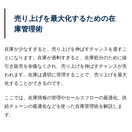
楽天売上アップ
楽天市場
楽天市場アップデート
楽天広告
楽天支援
楽天新機能2025
売り上げを最大化するための在
楽天検索最適化
楽天運営代行
構築
庫管理術
構造化データ
比較
比較テスト
決済
決済オプション
決済代行
注意点
活用
在庫が少なすぎると、売り上げを伸ばすチャンスを逃すこ
活用法
活用術
流入
無料オンラインセミナー
とになります。在庫が過剰すぎると、在庫処分のために値
物流
物流代行
特徴
特選
引き販売を余儀なくされ、売り上げを伸ばすチャンスが失
特選タイムセール
独自性
現代ビジネス
われます。在庫は適切に管理することで、売り上げを最大
生存戦略
産直EC
申し込み
申請
化することができるのです。
申請方法
画像
画像判定
発注
発行
登録
確認
移行
競争力
競合分析
ここでは、在庫情報の管理やセールスフローの最適化、供
管理
簡単
総合通販
自動化
給チェーンの最適化などを使った在庫管理術を解説しま
自動最適化機能
自社EC
自社EC構築
す。
自社サイト
行動パターン
表示順位
補助金
製造業
見極め方
規約
解決策
解除