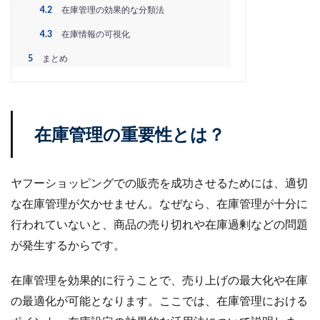
PayPalエクスプレスチェックアウト
PayPay
PDCA
4.2
在庫管理の効果的な分類法
Qoo10
RaCoupon
RMS
RPP広告
4.3
在庫情報の可視化
RPP新機能
RSL
SDGs
SEO
SEO対策
5
まとめ
Shop Pay
shopfy
Shopify
Shopify Payment
Shopifyペイメント
Shopify支援
SKUプロジェクト
SNS×EC
SNS広告
SNS活用
Stock Sun
在庫管理の重要性とは？
TDA
teams
teams新機能
TePs
Termly
Threads
Threads広告
TikTok EC
TikTok Shop
TikTokショップ
TikTokマーケティング
TikTok広告
ヤフーショッピングでの販売を成功させるためには、適切
UA
USP
Vine
Web-EDI
Webサイト
な在庫管理が欠かせません。なぜなら、在庫管理が十分に
Webマーケティング
Web制作
WEB広告
行われていないと、商品の売り切れや在庫過剰などの問題
Yahoo!ショッピング
Yahoo!ショッピング攻略
が発生するからです。
Yahoo!支援
ZenGroup
Z世代マーケティング
在庫管理を効果的に行うことで、売り上げの最大化や在庫
おすすめ
おすすめ商品
ひと気
やること
の最適化が可能となります。ここでは、在庫管理における
よくある質問
わかりやすく
アウトソーシング