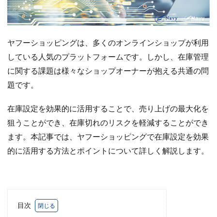
Amazon出品ノウハウ
amazon売上
Amazon広告
Amazon支援
Amazon販売戦略
Amazon運用
AMC活用
API連携
Apple Pay
ASIN
ヤフーショッピングは、多くのオンラインショップが利用
BFCM
BOPIS
BtoB
BtoB EC
BtoC-EC
している人気のプラットフォームです。しかし、在庫管理
Bカート
CRM
CTR改善
D2C(自社サイト)
に関する課題は様々なショップオーナーが抱える共通の問
D2Cトレンド
D2Cマーケティング
D2C戦略
題です。
D2C支援
D2C運営
DSP導入
DSP広告
DX
ec
ecforce
ECに活用
ECコンサル
在庫設定を効果的に活用することで、売り上げの最大化を
ECコンサルタント
ECコンサルティング
ECサイト
狙うことができ、在庫切れのリスクを軽減することができ
ECサイト構築
ECサイト運営
ECセミナー
ます。本記事では、ヤフーショッピングで在庫設定を効果
ECツール
ECビジネス
ECビジネス成功法
的に活用する方法とポイントについて詳しく解説します。
ECマーケティング
ECマーケティング戦略
ECモール
ECモール売上アップ
ECモール戦略
EC事業者向け
EC化率
EC売上アップ
EC市場
目次
EC広告
EC広告運用
EC成功事例
EC戦略