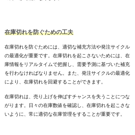
手法
手続き
手順
探索
改善
改善の秘訣
数量限定タイムセール
新機能
新生活セール
新規
新規顧客獲得
方法
在庫切れを防ぐための工夫
日本らしい要素
最強配送ラベル
最後の暗黒大陸
最新動向
最新情報
最適化
月商アップ
在庫切れを防ぐためには、適切な補充方法や発注サイクル
未来
未来予測
未経験
の最適化が重要です。在庫切れを起こさないためには、在
東京のホームページ制作会社おすすめ15選
松村亮
庫情報をリアルタイムで把握し、需要予測に基づいた補充
株式会社ネイビーグループ
梱包資材
検品作業
を行わなければなりません。また、発注サイクルの最適化
検索
検索連動広告
業務効率化
業務提携
により、在庫切れを回避することができます。
業者
楽天
楽天EC支援
楽天EC運用
在庫切れは、売り上げを伸ばすチャンスを失うことにつな
楽天Pay
楽天RPP最新情報
楽天SEO対策
がります。日々の在庫数値を確認し、在庫切れを起こさな
楽天sku移行
楽天カンファレンス2025
いように、常に適切な在庫管理をすることが重要です。
楽天クーポン
楽天グループ
楽天ショップ運営
楽天スーパーSALE
楽天スーパーセール
楽天パーソナライズド検索
楽天商品表示順位