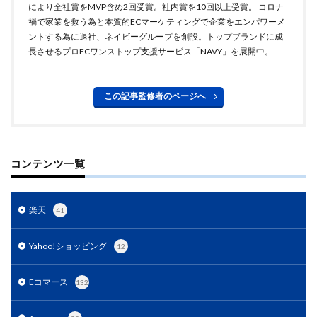
により全社賞をMVP含め2回受賞。社内賞を10回以上受賞。 コロナ
禍で家業を救う為と本質的ECマーケティングで企業をエンパワーメ
ントする為に退社、ネイビーグループを創設。トップブランドに成
長させるプロECワンストップ支援サービス「NAVY」を展開中。
この記事監修者のページへ
コンテンツ一覧
楽天
41
Yahoo!ショッピング
12
Eコマース
132