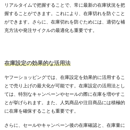
サブスクリプションモデル
サポート
システム
リアルタイムで把握することで、常に最新の在庫状況を把
システム戦略
ショッピング
ショッピングカート
握することができます。これにより、在庫切れを防ぐこと
シンガポール
シンガポール市場
スキル
ができます。さらに、在庫切れを防ぐためには、適切な補
充方法や発注サイクルの最適化も重要です。
スキルアップ
スケジュール管理
ストア
ストアニュースレター
ストアポリシー
ストア構築
スポンサーブランド広告
スマートフォン
スーパーSALE
セキュリティ
セミナー
セール
在庫設定の効果的な活用法
セール戦略
ソーシャルコマース
ゾロ目の日
タイムセール
タイムセール祭り
ターゲット市場
ヤフーショッピングでは、在庫設定を効果的に活用するこ
ターゲティング広告
ダンボール
チャージバック
とで売り上げの最大化が可能です。在庫設定の活用法とし
ツール
ティックトック
ティックトックショップ
ては、特別なキャンペーンやセールの際に在庫を増やすこ
デザイン
デジタルシフト
デジタルマーケティング
とが挙げられます。また、人気商品や注目商品には積極的
デメリット
データ分析
データ活用
に在庫を確保することも重要です。
トラブルシューティング
トレンド
ニュース
さらに、セールやキャンペーン後の在庫確認と、在庫量に
ネイビー
ネイビーグループ