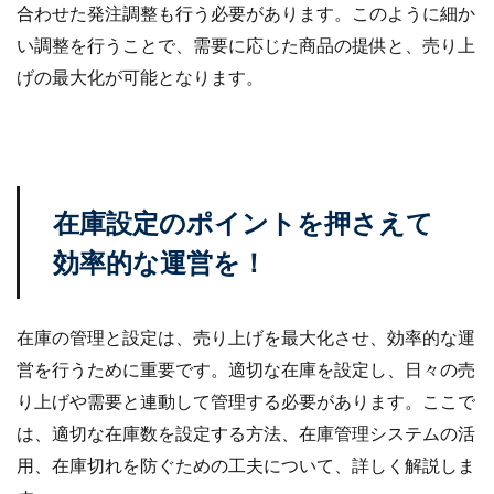
合わせた発注調整も行う必要があります。このように細か
ネイビーコンサルティング
ネットショップ
い調整を行うことで、需要に応じた商品の提供と、売り上
ネットショップ支援
ネットショップ開業
げの最大化が可能となります。
ネット販売
ノウハウ
パーソナライゼーション
パートナー
ピッキング
ファーストパーティーデータ
フルフィルメント
フレームワーク
ブラックフライデー
ブランド
ブランドローカリゼーション
ブランド分析
在庫設定のポイントを押さえて
ブランド構築
ブランド登録
ブログ
効率的な運営を！
プライム感謝祭
プラグイン
プロモーション
ベストセラー
ホームページ制作会社
ポイント
在庫の管理と設定は、売り上げを最大化させ、効率的な運
マーケティング
マーケティングオートメーション
営を行うために重要です。適切な在庫を設定し、日々の売
マーケティング戦略
メディア掲載
メリット
り上げや需要と連動して管理する必要があります。ここで
メルマガ
メールワイズ
モールEC
は、適切な在庫数を設定する方法、在庫管理システムの活
モール運営代行
ヤフー
ヤフーショッピング
用、在庫切れを防ぐための工夫について、詳しく解説しま
ユーザーエクスペリエンス
ライブコマース