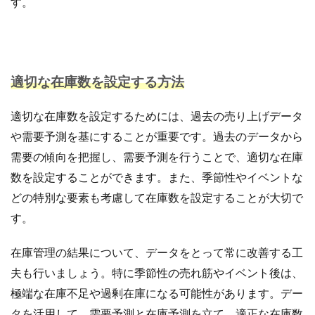
す。
ランキング
リスク回避
リスク管理
リスティング広告
リターゲティング
リニューアル
リワード
ルール
レビュー
レビュー対策
レポートの見方
ロイヤリティ
一覧
適切な在庫数を設定する方法
三木谷浩史
上位
上位表示
不正利用
適切な在庫数を設定するためには、過去の売り上げデータ
中国
中小EC
中小企業
予定表連携
事例
や需要予測を基にすることが重要です。過去のデータから
二重価格
人工知能
代行
企業属性
需要の傾向を把握し、需要予測を行うことで、適切な在庫
企業情報
休暇前計画
低コスト
作成
数を設定することができます。また、季節性やイベントな
使い方
個人
先取りプログラム
冷凍
どの特別な要素も考慮して在庫数を設定することが大切で
冷凍品、冷凍物流、パートナー
出品代行
出品停止
す。
出品者
出店
出荷作業
分析
初売りセール
初心者
初心者向け
利益率
在庫管理の結果について、データをとって常に改善する工
効率化
動画
動画コマース
化粧品
夫も行いましょう。特に季節性の売れ筋やイベント後は、
単価アップ
単品通販
卸売業
原因
受注
極端な在庫不足や過剰在庫になる可能性があります。デー
同梱物
品質管理
商品
商品ページ
タを活用して、需要予測と在庫予測を立て、適正な在庫数