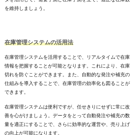
商品ページ改善
商品属性
商品画像
を維持しましょう。
商品画像判定ツール
商品登録
商品販売許可
商品輸入
商材追加審査
回遊性
国内EC
在庫差異
在庫管理
在庫管理システム
在庫管理システムの活用法
在庫設定
基礎知識
売れない
売上
売上アップ
売上最大化
多言語対応
大口出品
在庫管理システムを活用することで、リアルタイムで在庫
大手企業
定期購入
実例
実績紹介
実践
情報を把握することが可能となります。これにより、在庫
家具
審査
対策
導入
導入サポート
切れを防ぐことができます。また、自動的な発注や補充の
小売業
小売業界
小林悠輔
差別化
仕組みを導入することで、在庫管理の効率化も図ることが
市場規模
年末セール
広告
広告代理店
できます。
広告最適化
広告自動化
広告運用
広告運用代行
店舗受取サービス
店舗運営
在庫管理システムは便利ですが、任せきりにせずに常に改
廃業率
引用
強度アップ
心理
必要書類
善を心がけましょう。データをとって自動発注や補充の数
成功
成功ロードマップ
成功事例
成長
量を適正にすることで、さらに効率的な運営や、売り上げ
成長推進要因
戦略
戦略立案
手数料
の向上が可能になります。