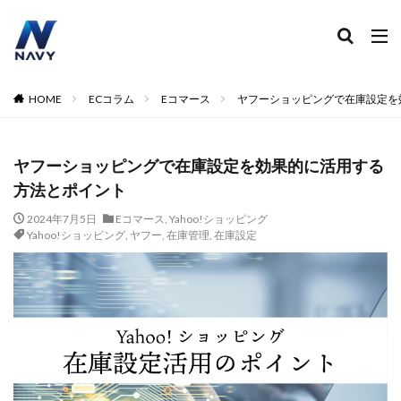
ECコンサル
運営代行
広告運用
デザイン制作
ネイビー 評判 おすすめ
カテゴリー
HOME
ECコラム
Eコマース
ヤフーショッピングで在庫設定を
ヤフーショッピングで在庫設定を効果的に活用する
タグ
方法とポイント
2024
2024年
2024年EC市場
2024年版
2025年EC戦略
365日配送
3Dセキュア2.0
2024年7月5日
Eコマース
,
Yahoo!ショッピング
Yahoo!ショッピング
,
ヤフー
,
在庫管理
,
在庫設定
5のつく日
ABテスト
ABテスト楽天
AC
AI
AI広告運用
AI検索対策
AI活用
Amazon DSP
Amazon DSP運用
Amazon FBA
Amazon Pay
AmazonPay
Amazonサイバーマンデー
Amazonブラックフライデー
Amazonプライムデー
Amazonマーケティング