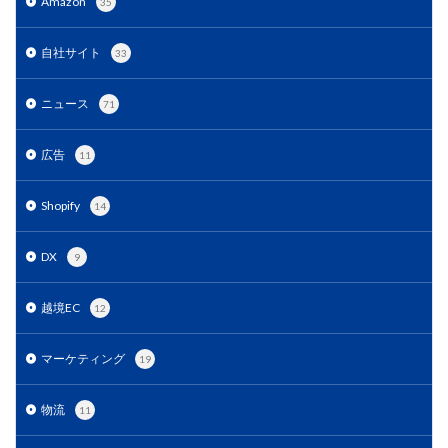
Amazon
35
自社サイト
33
ニュース
71
広告
11
Shopify
14
DX
9
越境EC
12
マーケティング
19
物流
11