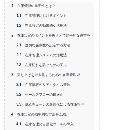
EC戦略支援
EC担当者必見
EC支援
1
在庫管理の重要性とは？
EC支援 ランキング
EC支援サービス
1.1
在庫管理におけるポイント
EC支援ランキング
EC支援会社
EC支援会社比較
1.2
在庫設定の効果的な活用法
EC支援比較
EC最新トレンド
EC検索対策
2
在庫設定のポイントを押さえて効率的な運営を！
EC業界
EC物流
EC自動化ツール
EC運営代行
2.1
適切な在庫数を設定する方法
EC運用代行
EC関連サービス
EDIシステム
Eコマース
FAQ
FBA
GA4
Garoon
2.2
在庫管理システムの活用法
Google
Googleアナリティクス
Growave
2.3
在庫切れを防ぐための工夫
HSコード
ID決済サービス
Instagram
ISOプロ
3
売り上げを最大化するための在庫管理術
ITツール導入
IT導入補助金
kintone
LINE
3.1
在庫情報のリアルタイム管理
LINEマーケティング
LINE公式アカウント
3.2
セールスフローの最適化
makeshop
Meta広告
Microsoft365
MTU
3.3
供給チェーンの最適化による在庫管理
NAVY
Navy Group
NeeeD
NovelWorks
4
在庫設定の効率的な方法をご紹介
NSSホールディングス株式会社
OMO
OODA
Pafit Tag Management
4.1
在庫管理の自動化ツールの導入