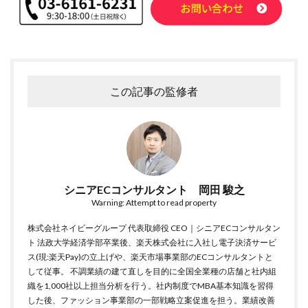
この記事の監修者
シニアECコンサルタント 岡田 駿之
Warning: Attempt to read property
株式会社ネイビーグループ 代表取締役 CEO｜シニアECコンサルタン
ト 法政大学経済学部卒業後、楽天株式会社に入社し電子決済サービ
ス(現:楽天Pay)の立上げや、楽天市場事業部のECコンサルタントと
して従事。 不調業績の建て直しを目的に全国全業種の店舗と社内組
織を1,000社以上担当分析を行う。社内制度でMBA基本知識を習得
した後、ファッション事業部の一部戦略立案促進を担う。業績改善