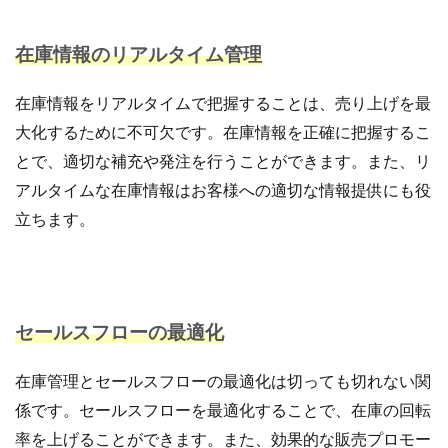
計測
設定
設定方法
許可
評価
在庫情報のリアルタイム管理
認知度
諸税
販促
資格
資金
越境EC
返信
通販ビジネス
連携
在庫情報をリアルタイムで把握することは、売り上げを最
連携手順
運営
運営代行
運営者
運用
大化するために不可欠です。在庫情報を正確に把握するこ
違反
選び方
配信
配送
とで、適切な補充や発注を行うことができます。また、リ
配送品質向上制度
配送認定ラベル
重要性
アルタイムな在庫情報はお客様への適切な情報提供にも役
重要性と効果
長期休暇
開業
関税
集客
立ちます。
集客方法
集客施策
顧客
顧客セグメント
顧客データ分析
食品 ecサイト
食品ec
食品ecサイト
食品製造業
飲食
魅力
ＮＡＶＹ
セールスフローの最適化
検索
在庫管理とセールスフローの最適化は切っても切れない関
係です。セールスフローを最適化することで、在庫の回転
率を上げることができます。また、効果的な販売プロモー