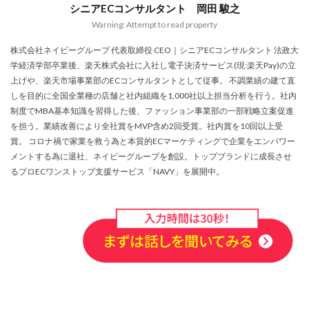
シニアECコンサルタント 岡田 駿之
Warning: Attempt to read property
株式会社ネイビーグループ 代表取締役 CEO｜シニアECコンサルタント 法政大
学経済学部卒業後、楽天株式会社に入社し電子決済サービス(現:楽天Pay)の立
上げや、楽天市場事業部のECコンサルタントとして従事。 不調業績の建て直
しを目的に全国全業種の店舗と社内組織を1,000社以上担当分析を行う。社内
制度でMBA基本知識を習得した後、ファッション事業部の一部戦略立案促進
を担う。業績改善により全社賞をMVP含め2回受賞。社内賞を10回以上受
賞。 コロナ禍で家業を救う為と本質的ECマーケティングで企業をエンパワー
メントする為に退社、ネイビーグループを創設。トップブランドに成長させ
るプロECワンストップ支援サービス「NAVY」を展開中。