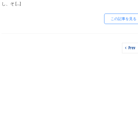
し、そ […]
スマートフォン
ソーシャルコマー
この記事を見る
ターゲティング広
ティックトックシ
データ分析
Prev
ネイビーグループ
ネットショップ開
ファーストパーテ
ブランドローカリ
プライム感謝祭
マーケティング
メルマガ
メ
ユーザーエクスペ
リスティング広告
レビュー対策