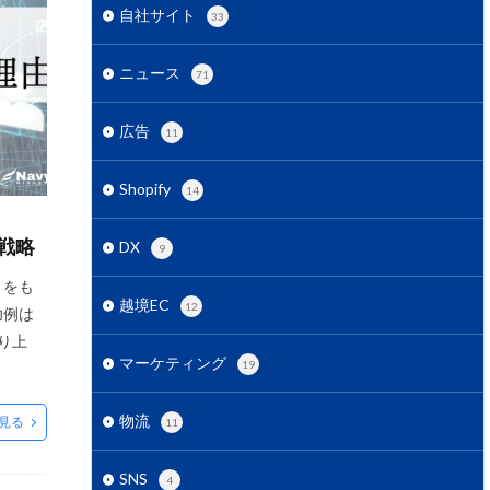
用
ECコンサル
自社サイト
33
営
ECセミナー
ニュース
グ戦略
ECモール
71
EC市場
EC広告
広告
11
EC支援 ランキング
EC最新トレンド
Shopify
14
EC関連サービス
gleアナリティクス
戦略
DX
9
IT導入補助金
きをも
a広告
越境EC
12
功例は
り上
マーケティング
19
S
RPP広告
物流
見る
11
SNS広告
SNS
4