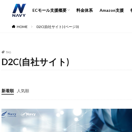
運営代行とコンサル詳細
EC市場と支援会社の選び方
ECモール支援概要
料金体系
Amazon支援
ECコンサル
運営代
運営代行とコンサル詳細
EC市場と支援会社の選び方
HOME
D2C(自社サイト) (ページ3)
カテゴリー
TAG
D2C(自社サイト)
タグ
2024
2024
5のつく日
A
Amazon DSP
新着順
人気順
Amazonサイバー
Amazon出品ノウ
AMC活用
A
Bカート
CR