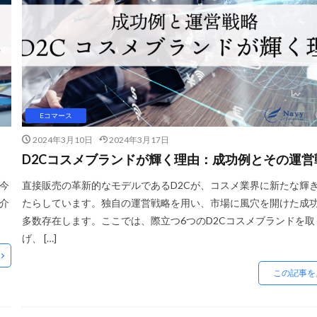
C運営
DSP導入
DSP広告
DX
ec
ecforce
ECに活
ECコンサルティング
ECサイト
ECサイト構築
ECサイト運
Cビジネス
ECビジネス成功法
ECマーケティング
ECマーケティン
プ
ECモール戦略
EC事業者向け
EC化率
EC売上アップ
EC成功事例
EC戦略
EC戦略支援
EC担当者必見
EC支援
EC支援ランキング
EC支援会社
EC支援会社比較
EC支援比較
Eコマース
EC業界
EC物流
EC自動化ツール
EC運営代行
EC運用代行
2024年3月10日
2024年3月17日
Eコマース
FAQ
FBA
GA4
Garoon
Google
Goo
D2Cコスメブランドが輝く理由：成功例とその運営
Sコード
ID決済サービス
Instagram
ISOプロ
ITツール導入
。今
直接販売の革新的なモデルであるD2Cが、コスメ業界に新たな輝
LINEマーケティング
LINE公式アカウント
makeshop
Met
紹介
たらしています。独自の運営戦略を用い、市場に風穴を開けた成
MTU
NAVY
Navy Group
NeeeD
NovelWorks
多数存在します。ここでは、際立つ6つのD2Cコスメブランドを取
げ、 […]
グス株式会社
OMO
OODA
Pafit Tag Management
レスチェックアウト
PayPay
PDCA
Qoo10
RaCoupon
RM
この記事を
SL
SDGs
SEO
SEO対策
Shop Pay
shopfy
Shopify
Shopifyペイメント
Shopify支援
SKUプロジェクト
SNS×EC