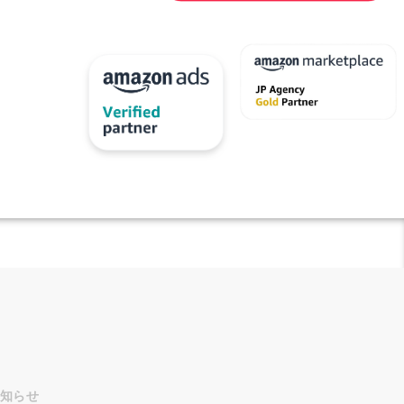
工知能
代行
取りプログラム
出荷作業
分析
化粧品
商品ページ
売許可
システム
応
大口出品
導入
ル
広告
ビス
店舗運営
成功事例
成長
改善
得
方法
化
月商アップ
知らせ