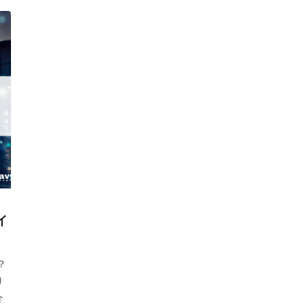
ck Sun
TDA
teams
teams新機能
TePs
Termly
Th
TikTok EC
TikTok Shop
TikTokショップ
TikTokマーケティング
Vine
Web-EDI
Webサイト
Webマーケティング
Web制作
グ
Yahoo!ショッピング攻略
Yahoo!支援
ZenGroup
Z世代マ
すすめ商品
ひと気
やること
よくある質問
わかりやすく
アマゾン
アマゾンサポート
イベント
インド
インフルエンサ
クコマース
オムニチャネル
オムニチャネル戦略
オンラインセミナ
ー無料
オンラインマーケティング
オンライン決済
カオスマップ
ト
カラーミーショップ
ガイドライン
ガル助
クラウド型
クレジットカードのセキュリティ
クレーム対応
クロスドメイン
ィング
クーポン機能
クーポン活用方法
グロースハック
コス
イ
コンテンツページ
サイバーマンデー
サスティナブル
サステナビリ
ンモデル
サポート
システム
システム戦略
ショッピング
？
ト
シンガポール
シンガポール市場
スキル
スキルアップ
り
アニュースレター
ストアポリシー
ストア構築
スポンサーブランド
介