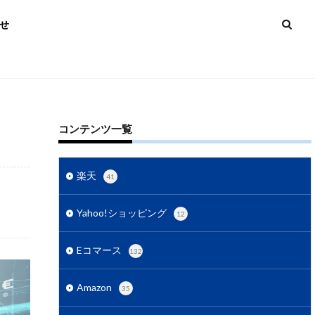
せ
コンテンツ一覧
3Dセキュア2.0
楽天
41
AI活用
Yahoo!ショッピング
12
zonマーケティング
Eコマース
132
略
Amazon運用
C
BtoC-EC
Amazon
35
ング
D2C戦略