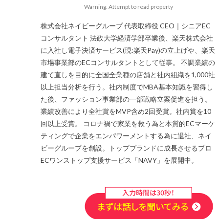
略
Warning: Attempt to read property
場
株式会社ネイビーグループ 代表取締役 CEO｜シニアEC
コンサルタント 法政大学経済学部卒業後、楽天株式会社
メリット
に入社し電子決済サービス(現:楽天Pay)の立上げや、楽天
市場事業部のECコンサルタントとして従事。 不調業績の
ビー
建て直しを目的に全国全業種の店舗と社内組織を1,000社
以上担当分析を行う。社内制度でMBA基本知識を習得し
ピッキング
た後、ファッション事業部の一部戦略立案促進を担う。
ブランド
業績改善により全社賞をMVP含め2回受賞。社内賞を10
回以上受賞。 コロナ禍で家業を救う為と本質的ECマーケ
ティングで企業をエンパワーメントする為に退社、ネイ
社
ポイント
ビーグループを創設。トップブランドに成長させるプロ
メリット
ECワンストップ支援サービス「NAVY」を展開中。
ピング
ュー
上位表示