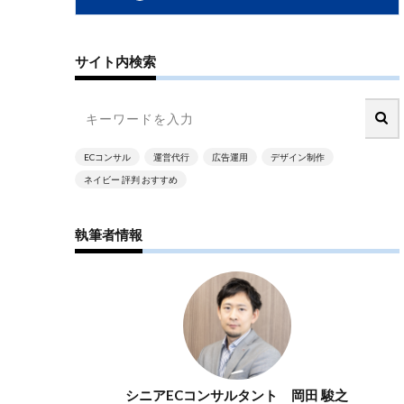
reads
TikTok広告
サイト内検索
WEB広告
ーケティング
アウトソーシング
ー
ECコンサル
運営代行
広告運用
デザイン制作
ー
ネイビー 評判 おすすめ
カゴ落ち
クリエイティブ
執筆者情報
クーポン
ト削減
コスメ
ティ
スケジュール管理
広告
シニアECコンサルタント 岡田 駿之