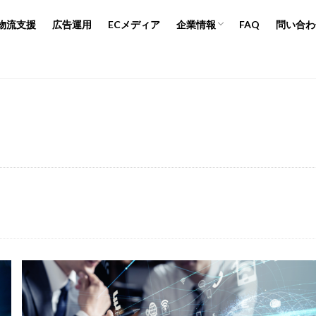
人材募集
ブランドポリシー
プライバシーポリシー
物流支援
広告運用
ECメディア
企業情報
FAQ
問い合わ
行
広告運用
デザイン制作
ネイビー 評判 おすすめ
人材募集
ブランドポリシー
プライバシーポリシー
年
2024年EC市場
2024年版
2025年EC戦略
365日配送
Bテスト
ABテスト楽天
AC
AI
AI広告運用
AI検索対策
Amazon DSP運用
Amazon FBA
Amazon Pay
AmazonPay
マンデー
Amazonブラックフライデー
Amazonプライムデー
Ama
ハウ
amazon売上
Amazon広告
Amazon支援
Amazon販売戦
PI連携
Apple Pay
ASIN
BFCM
BOPIS
BtoB
BtoB E
M
CTR改善
D2C(自社サイト)
D2Cトレンド
D2Cマーケティ