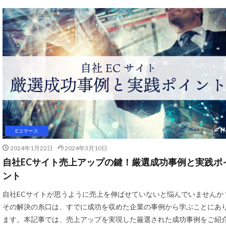
SNS活用
Sto
Threads広告
UA
USP
Yahoo!ショッピン
おすすめ
お
アプリ活用
エージェンティッ
オンラインセミナ
カスタマーサポー
Eコマース
クリック率向上
2024年1月22日
2024年3月10日
クーポンターゲテ
自社ECサイト売上アップの鍵！厳選成功事例と実践ポ
コスメ業界
ント
サブスクリプショ
自社ECサイトが思うように売上を伸ばせていないと悩んでいませんか
ショッピングカー
その解決の糸口は、すでに成功を収めた企業の事例から学ぶことにあ
ストア
スト
ます。本記事では、売上アップを実現した厳選された成功事例をご紹