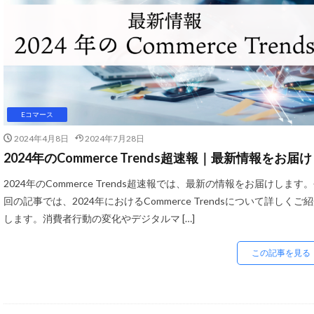
D2C支援
D2
ECコンサルタント
ECツール
E
ECモール売上アッ
EC広告運用
EC支援サービス
Eコマース
EC検索対策
2024年4月8日
2024年7月28日
EDIシステム
2024年のCommerce Trends超速報｜最新情報をお届け
Growave
H
2024年のCommerce Trends超速報では、最新の情報をお届けします
kintone
LINE
回の記事では、2024年におけるCommerce Trendsについて詳しくご
Microsoft365
します。消費者行動の変化やデジタルマ […]
NSSホールディン
この記事を見る
PayPalエクスプ
RPP新機能
R
Shopify Payment