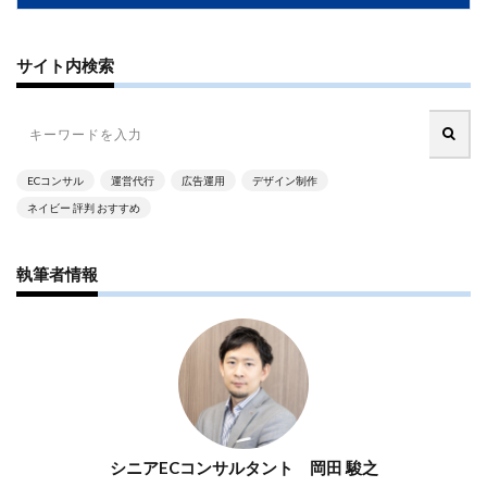
PayPalエクスプレスチェックアウト
PayPay
PDCA
Qoo10
RaCoupon
RMS
RPP広告
サイト内検索
RPP新機能
RSL
SDGs
SEO
SEO対策
Shop Pay
shopfy
Shopify
Shopify Payment
Shopifyペイメント
Shopify支援
SKUプロジェクト
SNS×EC
SNS広告
SNS活用
Stock Sun
ECコンサル
運営代行
広告運用
デザイン制作
TDA
teams
teams新機能
TePs
Termly
ネイビー 評判 おすすめ
Threads
Threads広告
TikTok EC
TikTok Shop
TikTokショップ
TikTokマーケティング
TikTok広告
執筆者情報
UA
USP
Vine
Web-EDI
Webサイト
Webマーケティング
Web制作
WEB広告
Yahoo!ショッピング
Yahoo!ショッピング攻略
Yahoo!支援
ZenGroup
Z世代マーケティング
おすすめ
おすすめ商品
ひと気
やること
よくある質問
わかりやすく
アウトソーシング
シニアECコンサルタント 岡田 駿之