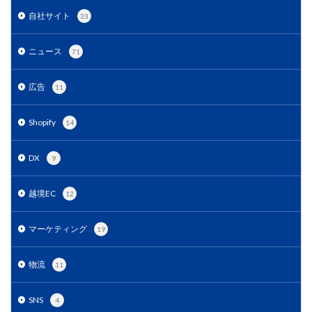
EC戦略支援
EC担当者必見
EC支援
自社サイト
33
EC支援 ランキング
EC支援サービス
EC支援ランキング
EC支援会社
EC支援会社比較
ニュース
71
EC支援比較
EC最新トレンド
EC検索対策
広告
EC業界
EC物流
EC自動化ツール
EC運営代行
11
EC運用代行
EC関連サービス
EDIシステム
Shopify
14
Eコマース
FAQ
FBA
GA4
Garoon
Google
Googleアナリティクス
Growave
DX
9
HSコード
ID決済サービス
Instagram
ISOプロ
ITツール導入
IT導入補助金
kintone
LINE
越境EC
12
LINEマーケティング
LINE公式アカウント
マーケティング
19
makeshop
Meta広告
Microsoft365
MTU
NAVY
Navy Group
NeeeD
NovelWorks
物流
11
NSSホールディングス株式会社
OMO
OODA
Pafit Tag Management
SNS
4