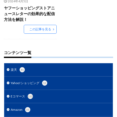
Amazon出品ノウハウ
amazon売上
Amazon広告
2024年4月5日
ヤフーショッピングストアニ
Amazon支援
Amazon販売戦略
Amazon運用
ュースレターの効果的な配信
AMC活用
API連携
Apple Pay
ASIN
方法を解説！
BFCM
BOPIS
BtoB
BtoB EC
BtoC-EC
この記事を見る
Bカート
CRM
CTR改善
D2C(自社サイト)
D2Cトレンド
D2Cマーケティング
D2C戦略
D2C支援
D2C運営
DSP導入
DSP広告
コンテンツ一覧
DX
ec
ecforce
ECに活用
ECコンサル
ECコンサルタント
ECコンサルティング
ECサイト
楽天
41
ECサイト構築
ECサイト運営
ECセミナー
ECツール
ECビジネス
ECビジネス成功法
Yahoo!ショッピング
12
ECマーケティング
ECマーケティング戦略
ECモール
ECモール売上アップ
ECモール戦略
Eコマース
132
EC事業者向け
EC化率
EC売上アップ
EC市場
Amazon
35
EC広告
EC広告運用
EC成功事例
EC戦略