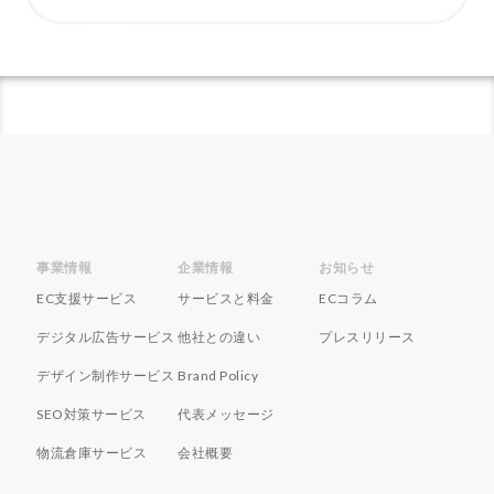
ネイビーコンサルティング
ネットショップ
ネットショップ支援
ネットショップ開業
ネット販売
ノウハウ
パーソナライゼーション
パートナー
ピッキング
ファーストパーティーデータ
フルフィルメント
フレームワーク
ブラックフライデー
ブランド
ブランドローカリゼーション
ブランド分析
ブランド構築
ブランド登録
ブログ
事業情報
企業情報
お知らせ
プライム感謝祭
プラグイン
プロモーション
EC支援サービス
サービスと料金
ECコラム
ベストセラー
ホームページ制作会社
ポイント
デジタル広告サービス
他社との違い
プレスリリース
マーケティング
マーケティングオートメーション
デザイン制作サービス
Brand Policy
マーケティング戦略
メディア掲載
メリット
メルマガ
メールワイズ
モールEC
SEO対策サービス
代表メッセージ
モール運営代行
ヤフー
ヤフーショッピング
物流倉庫サービス
会社概要
ユーザーエクスペリエンス
ライブコマース