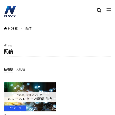
ECコンサル
運営代行
広告運用
デザイン制作
ネイビー 評判 おすすめ
カテゴリー
HOME
配信
TAG
タグ
配信
2024
2024年
2024年EC市場
2024年版
2025年EC戦略
365日配送
3Dセキュア2.0
新着順
人気順
5のつく日
ABテスト
ABテスト楽天
AC
AI
AI広告運用
AI検索対策
AI活用
Amazon DSP
Amazon DSP運用
Amazon FBA
Amazon Pay
AmazonPay
Amazonサイバーマンデー
Amazonブラックフライデー
Amazonプライムデー
Amazonマーケティング
Eコマース