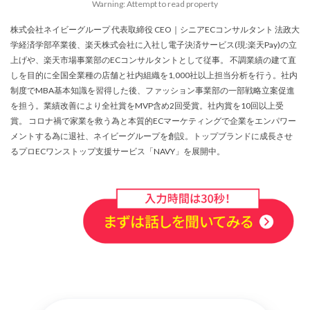
Warning: Attempt to read property
アプリ活用
アマゾン
アマゾンサポート
イベント
インド
インフルエンサー
株式会社ネイビーグループ 代表取締役 CEO｜シニアECコンサルタント 法政大
学経済学部卒業後、楽天株式会社に入社し電子決済サービス(現:楽天Pay)の立
エージェンティックコマース
オムニチャネル
上げや、楽天市場事業部のECコンサルタントとして従事。 不調業績の建て直
オムニチャネル戦略
オンラインセミナー
しを目的に全国全業種の店舗と社内組織を1,000社以上担当分析を行う。社内
オンラインセミナー無料
オンラインマーケティング
制度でMBA基本知識を習得した後、ファッション事業部の一部戦略立案促進
を担う。業績改善により全社賞をMVP含め2回受賞。社内賞を10回以上受
オンライン決済
カオスマップ
カゴ落ち
賞。 コロナ禍で家業を救う為と本質的ECマーケティングで企業をエンパワー
カスタマーサポート
カラーミーショップ
メントする為に退社、ネイビーグループを創設。トップブランドに成長させ
るプロECワンストップ支援サービス「NAVY」を展開中。
ガイドライン
ガル助
クラウド型
クリエイティブ
クリック率向上
クレジットカードのセキュリティ
クレーム対応
クロスドメイン
クーポン
クーポンターゲティング
クーポン機能
クーポン活用方法
グロースハック
コスト削減
コスメ
コスメ業界
コンテンツページ
サイバーマンデー
サスティナブル
サステナビリティ