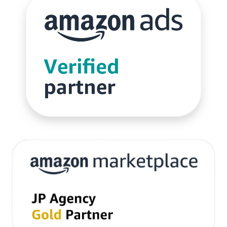
サブスクリプションモデル
サポート
システム
システム戦略
ショッピング
ショッピングカート
シンガポール
シンガポール市場
スキル
スキルアップ
スケジュール管理
ストア
ストアニュースレター
ストアポリシー
ストア構築
スポンサーブランド広告
スマートフォン
スーパーSALE
セキュリティ
セミナー
セール
セール戦略
ソーシャルコマース
ゾロ目の日
タイムセール
タイムセール祭り
ターゲット市場
ターゲティング広告
ダンボール
チャージバック
ツール
ティックトック
ティックトックショップ
デザイン
デジタルシフト
デジタルマーケティング
デメリット
データ分析
データ活用
トラブルシューティング
トレンド
ニュース
ネイビー
ネイビーグループ