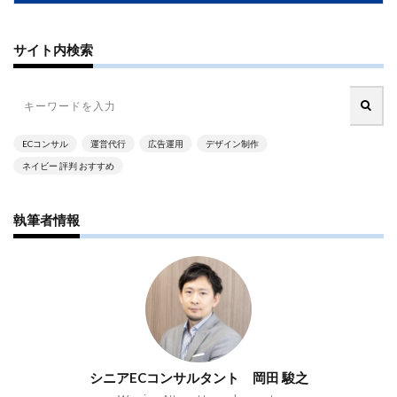
PayPalエクスプレスチェックアウト
PayPay
PDCA
Qoo10
RaCoupon
RMS
RPP広告
サイト内検索
RPP新機能
RSL
SDGs
SEO
SEO対策
Shop Pay
shopfy
Shopify
Shopify Payment
Shopifyペイメント
Shopify支援
SKUプロジェクト
SNS×EC
SNS広告
SNS活用
Stock Sun
ECコンサル
運営代行
広告運用
デザイン制作
TDA
teams
teams新機能
TePs
Termly
ネイビー 評判 おすすめ
Threads
Threads広告
TikTok EC
TikTok Shop
執筆者情報
TikTokショップ
TikTokマーケティング
TikTok広告
UA
USP
Vine
Web-EDI
Webサイト
Webマーケティング
Web制作
WEB広告
Yahoo!ショッピング
Yahoo!ショッピング攻略
Yahoo!支援
ZenGroup
Z世代マーケティング
おすすめ
おすすめ商品
ひと気
やること
シニアECコンサルタント 岡田 駿之
よくある質問
わかりやすく
アウトソーシング