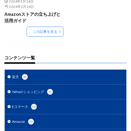
Amazon出品ノウハウ
amazon売上
Amazon広告
2024年3月14日
2024年3月14日
Amazon支援
Amazon販売戦略
Amazon運用
Amazonストアの立ち上げと
AMC活用
API連携
Apple Pay
ASIN
活用ガイド
BFCM
BOPIS
BtoB
BtoB EC
BtoC-EC
この記事を見る
Bカート
CRM
CTR改善
D2C(自社サイト)
D2Cトレンド
D2Cマーケティング
D2C戦略
D2C支援
D2C運営
DSP導入
DSP広告
コンテンツ一覧
DX
ec
ecforce
ECに活用
ECコンサル
ECコンサルタント
ECコンサルティング
ECサイト
楽天
41
ECサイト構築
ECサイト運営
ECセミナー
ECツール
ECビジネス
ECビジネス成功法
Yahoo!ショッピング
12
ECマーケティング
ECマーケティング戦略
ECモール
ECモール売上アップ
ECモール戦略
Eコマース
132
EC事業者向け
EC化率
EC売上アップ
EC市場
Amazon
35
EC広告
EC広告運用
EC成功事例
EC戦略