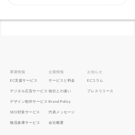
ネイビーコンサルティング
ネットショップ
ネットショップ支援
ネットショップ開業
ネット販売
ノウハウ
パーソナライゼーション
パートナー
ピッキング
ファーストパーティーデータ
フルフィルメント
フレームワーク
ブラックフライデー
ブランド
ブランドローカリゼーション
ブランド分析
ブランド構築
ブランド登録
ブログ
事業情報
企業情報
お知らせ
プライム感謝祭
プラグイン
プロモーション
EC支援サービス
サービスと料金
ECコラム
ベストセラー
ホームページ制作会社
ポイント
デジタル広告サービス
他社との違い
プレスリリース
マーケティング
マーケティングオートメーション
デザイン制作サービス
Brand Policy
マーケティング戦略
メディア掲載
メリット
SEO対策サービス
代表メッセージ
メルマガ
メールワイズ
モールEC
モール運営代行
ヤフー
ヤフーショッピング
物流倉庫サービス
会社概要
ユーザーエクスペリエンス
ライブコマース