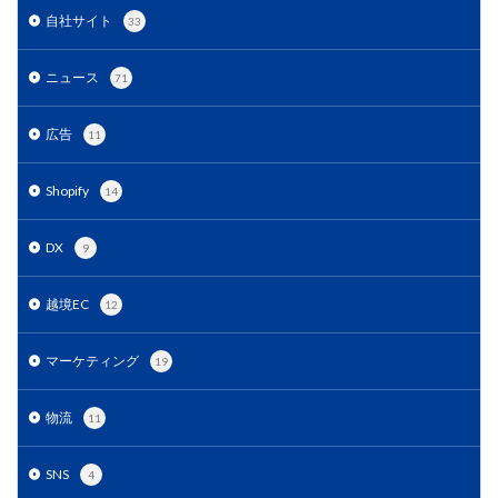
EC戦略支援
EC担当者必見
EC支援
自社サイト
33
EC支援 ランキング
EC支援サービス
EC支援ランキング
EC支援会社
EC支援会社比較
ニュース
71
EC支援比較
EC最新トレンド
EC検索対策
広告
11
EC業界
EC物流
EC自動化ツール
EC運営代行
EC運用代行
EC関連サービス
EDIシステム
Shopify
14
Eコマース
FAQ
FBA
GA4
Garoon
Google
Googleアナリティクス
Growave
DX
9
HSコード
ID決済サービス
Instagram
ISOプロ
越境EC
ITツール導入
IT導入補助金
kintone
LINE
12
LINEマーケティング
LINE公式アカウント
マーケティング
19
makeshop
Meta広告
Microsoft365
MTU
NAVY
Navy Group
NeeeD
NovelWorks
物流
11
NSSホールディングス株式会社
OMO
OODA
Pafit Tag Management
SNS
4