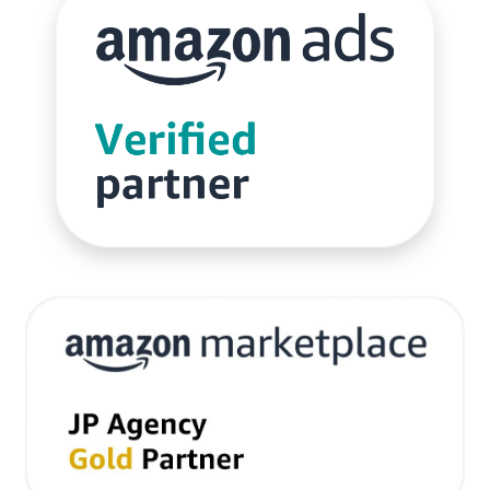
サブスクリプションモデル
サポート
システム
システム戦略
ショッピング
ショッピングカート
シンガポール
シンガポール市場
スキル
スキルアップ
スケジュール管理
ストア
ストアニュースレター
ストアポリシー
ストア構築
スポンサーブランド広告
スマートフォン
スーパーSALE
セキュリティ
セミナー
セール
セール戦略
ソーシャルコマース
ゾロ目の日
タイムセール
タイムセール祭り
ターゲット市場
ターゲティング広告
ダンボール
チャージバック
ツール
ティックトック
ティックトックショップ
デザイン
デジタルシフト
デジタルマーケティング
デメリット
データ分析
データ活用
トラブルシューティング
トレンド
ニュース
ネイビー
ネイビーグループ