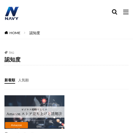
ECコンサル
運営代行
広告運用
デザイン制作
ネイビー 評判 おすすめ
カテゴリー
HOME
認知度
TAG
タグ
認知度
2024
2024年
2024年EC市場
2024年版
2025年EC戦略
365日配送
3Dセキュア2.0
新着順
人気順
5のつく日
ABテスト
ABテスト楽天
AC
AI
AI広告運用
AI検索対策
AI活用
Amazon DSP
Amazon DSP運用
Amazon FBA
Amazon Pay
AmazonPay
Amazonサイバーマンデー
Amazonブラックフライデー
Amazonプライムデー
Amazonマーケティング
Amazon