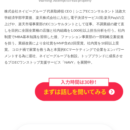
Warning: Attempt to read property
アプリ活用
アマゾン
アマゾンサポート
株式会社ネイビーグループ 代表取締役 CEO｜シニアECコンサルタント 法政大
イベント
インド
インフルエンサー
学経済学部卒業後、楽天株式会社に入社し電子決済サービス(現:楽天Pay)の立
エージェンティックコマース
オムニチャネル
上げや、楽天市場事業部のECコンサルタントとして従事。 不調業績の建て直
オムニチャネル戦略
オンラインセミナー
しを目的に全国全業種の店舗と社内組織を1,000社以上担当分析を行う。社内
制度でMBA基本知識を習得した後、ファッション事業部の一部戦略立案促進
オンラインセミナー無料
オンラインマーケティング
を担う。業績改善により全社賞をMVP含め2回受賞。社内賞を10回以上受
オンライン決済
カオスマップ
カゴ落ち
賞。 コロナ禍で家業を救う為と本質的ECマーケティングで企業をエンパワー
カスタマーサポート
カラーミーショップ
メントする為に退社、ネイビーグループを創設。トップブランドに成長させ
るプロECワンストップ支援サービス「NAVY」を展開中。
ガイドライン
ガル助
クラウド型
クリエイティブ
クリック率向上
クレジットカードのセキュリティ
クレーム対応
クロスドメイン
クーポン
クーポンターゲティング
クーポン機能
クーポン活用方法
グロースハック
コスト削減
コスメ
コスメ業界
コンテンツページ
サイバーマンデー
サスティナブル
サステナビリティ