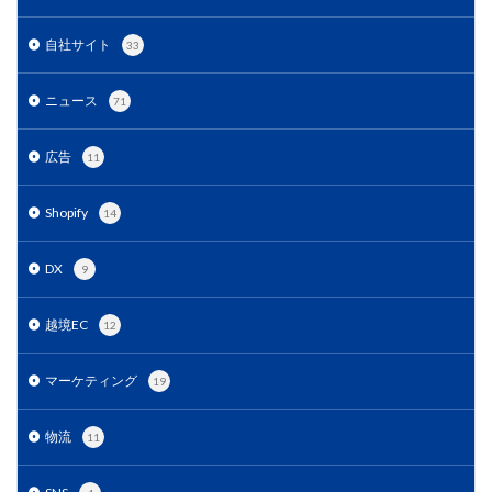
EC戦略支援
EC担当者必見
EC支援
EC支援 ランキング
EC支援サービス
自社サイト
33
EC支援ランキング
EC支援会社
EC支援会社比較
ニュース
71
EC支援比較
EC最新トレンド
EC検索対策
EC業界
EC物流
EC自動化ツール
EC運営代行
広告
11
EC運用代行
EC関連サービス
EDIシステム
Eコマース
FAQ
FBA
GA4
Garoon
Shopify
14
Google
Googleアナリティクス
Growave
DX
HSコード
ID決済サービス
Instagram
ISOプロ
9
ITツール導入
IT導入補助金
kintone
LINE
越境EC
12
LINEマーケティング
LINE公式アカウント
makeshop
Meta広告
Microsoft365
MTU
マーケティング
19
NAVY
Navy Group
NeeeD
NovelWorks
NSSホールディングス株式会社
OMO
OODA
物流
11
Pafit Tag Management