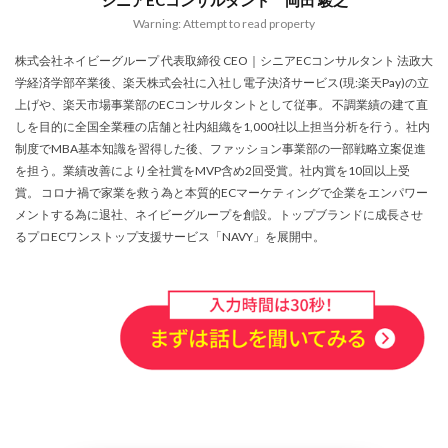
シニアECコンサルタント 岡田 駿之
アプリ活用
アマゾン
アマゾンサポート
Warning: Attempt to read property
イベント
インド
インフルエンサー
株式会社ネイビーグループ 代表取締役 CEO｜シニアECコンサルタント 法政大
エージェンティックコマース
オムニチャネル
学経済学部卒業後、楽天株式会社に入社し電子決済サービス(現:楽天Pay)の立
オムニチャネル戦略
オンラインセミナー
上げや、楽天市場事業部のECコンサルタントとして従事。 不調業績の建て直
しを目的に全国全業種の店舗と社内組織を1,000社以上担当分析を行う。社内
オンラインセミナー無料
オンラインマーケティング
制度でMBA基本知識を習得した後、ファッション事業部の一部戦略立案促進
オンライン決済
カオスマップ
カゴ落ち
を担う。業績改善により全社賞をMVP含め2回受賞。社内賞を10回以上受
カスタマーサポート
カラーミーショップ
賞。 コロナ禍で家業を救う為と本質的ECマーケティングで企業をエンパワー
メントする為に退社、ネイビーグループを創設。トップブランドに成長させ
ガイドライン
ガル助
クラウド型
るプロECワンストップ支援サービス「NAVY」を展開中。
クリエイティブ
クリック率向上
クレジットカードのセキュリティ
クレーム対応
クロスドメイン
クーポン
クーポンターゲティング
クーポン機能
クーポン活用方法
グロースハック
コスト削減
コスメ
コスメ業界
コンテンツページ
サイバーマンデー
サスティナブル
サステナビリティ