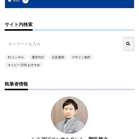
SNS
4
PayPalエクスプレスチェックアウト
PayPay
PDCA
Qoo10
RaCoupon
RMS
RPP広告
RPP新機能
RSL
SDGs
SEO
SEO対策
サイト内検索
Shop Pay
shopfy
Shopify
Shopify Payment
Shopifyペイメント
Shopify支援
SKUプロジェクト
SNS×EC
SNS広告
SNS活用
Stock Sun
ECコンサル
運営代行
広告運用
デザイン制作
TDA
teams
teams新機能
TePs
Termly
ネイビー 評判 おすすめ
Threads
Threads広告
TikTok EC
TikTok Shop
TikTokショップ
TikTokマーケティング
TikTok広告
執筆者情報
UA
USP
Vine
Web-EDI
Webサイト
Webマーケティング
Web制作
WEB広告
Yahoo!ショッピング
Yahoo!ショッピング攻略
Yahoo!支援
ZenGroup
Z世代マーケティング
おすすめ
おすすめ商品
ひと気
やること
よくある質問
わかりやすく
アウトソーシング