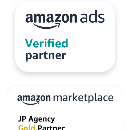
サブスクリプションモデル
サポート
システム
システム戦略
ショッピング
ショッピングカート
シンガポール
シンガポール市場
スキル
スキルアップ
スケジュール管理
ストア
ストアニュースレター
ストアポリシー
ストア構築
スポンサーブランド広告
スマートフォン
スーパーSALE
セキュリティ
セミナー
セール
セール戦略
ソーシャルコマース
ゾロ目の日
タイムセール
タイムセール祭り
ターゲット市場
ターゲティング広告
ダンボール
チャージバック
ツール
ティックトック
ティックトックショップ
デザイン
デジタルシフト
デジタルマーケティング
デメリット
データ分析
データ活用
トラブルシューティング
トレンド
ニュース
ネイビー
ネイビーグループ