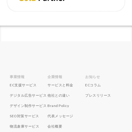
ネイビーコンサルティング
ネットショップ
ネットショップ支援
ネットショップ開業
ネット販売
ノウハウ
パーソナライゼーション
パートナー
ピッキング
ファーストパーティーデータ
フルフィルメント
フレームワーク
ブラックフライデー
ブランド
ブランドローカリゼーション
ブランド分析
ブランド構築
ブランド登録
ブログ
プライム感謝祭
プラグイン
プロモーション
事業情報
企業情報
お知らせ
ベストセラー
ホームページ制作会社
ポイント
EC支援サービス
サービスと料金
ECコラム
マーケティング
マーケティングオートメーション
デジタル広告サービス
他社との違い
プレスリリース
マーケティング戦略
メディア掲載
メリット
デザイン制作サービス
Brand Policy
メルマガ
メールワイズ
モールEC
SEO対策サービス
代表メッセージ
モール運営代行
ヤフー
ヤフーショッピング
物流倉庫サービス
会社概要
ユーザーエクスペリエンス
ライブコマース