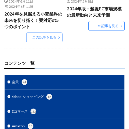
Amazon出品ノウハウ
amazon売上
Amazon広告
2024年6月11日
2024年5月8日
2024年6月11日
2024年版：越境EC市場規模
Amazon支援
Amazon販売戦略
Amazon運用
2024年を見据える小売業界の
の最新動向と未来予測
AMC活用
API連携
Apple Pay
ASIN
未来を切り拓く！要対応の5
この記事を見る
つのポイント
BFCM
BOPIS
BtoB
BtoB EC
BtoC-EC
Bカート
CRM
CTR改善
D2C(自社サイト)
この記事を見る
D2Cトレンド
D2Cマーケティング
D2C戦略
D2C支援
D2C運営
DSP導入
DSP広告
DX
ec
ecforce
ECに活用
ECコンサル
コンテンツ一覧
ECコンサルタント
ECコンサルティング
ECサイト
ECサイト構築
ECサイト運営
ECセミナー
楽天
41
ECツール
ECビジネス
ECビジネス成功法
ECマーケティング
ECマーケティング戦略
Yahoo!ショッピング
12
ECモール
ECモール売上アップ
ECモール戦略
Eコマース
132
EC事業者向け
EC化率
EC売上アップ
EC市場
EC広告
EC広告運用
EC成功事例
EC戦略
Amazon
35