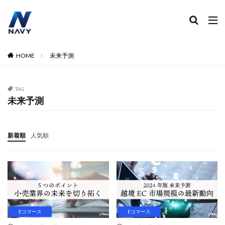
ECコンサル
運営代行
広告運用
デザイン制作
ネイビー 評判 おすすめ
カテゴリー
HOME
未来予測
TAG
タグ
未来予測
2024
2024年
2024年EC市場
2024年版
2025年EC戦略
365日配送
3Dセキュア2.0
新着順
人気順
5のつく日
ABテスト
ABテスト楽天
AC
AI
AI広告運用
AI検索対策
AI活用
Amazon DSP
Amazon DSP運用
Amazon FBA
Amazon Pay
AmazonPay
Amazonサイバーマンデー
Amazonブラックフライデー
Amazonプライムデー
Amazonマーケティング
Eコマース
Eコマース