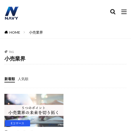
ECコンサル
運営代行
広告運用
デザイン制作
ネイビー 評判 おすすめ
カテゴリー
HOME
小売業界
TAG
タグ
小売業界
2024
2024年
2024年EC市場
2024年版
2025年EC戦略
365日配送
3Dセキュア2.0
新着順
人気順
5のつく日
ABテスト
ABテスト楽天
AC
AI
AI広告運用
AI検索対策
AI活用
Amazon DSP
Amazon DSP運用
Amazon FBA
Amazon Pay
AmazonPay
Amazonサイバーマンデー
Amazonブラックフライデー
Amazonプライムデー
Amazonマーケティング
Eコマース