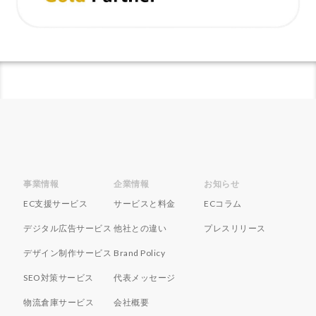
ネイビーコンサルティング
ネットショップ
ネットショップ支援
ネットショップ開業
ネット販売
ノウハウ
パーソナライゼーション
パートナー
ピッキング
ファーストパーティーデータ
フルフィルメント
フレームワーク
ブラックフライデー
ブランド
ブランドローカリゼーション
ブランド分析
ブランド構築
ブランド登録
ブログ
プライム感謝祭
プラグイン
プロモーション
事業情報
企業情報
お知らせ
ベストセラー
ホームページ制作会社
ポイント
EC支援サービス
サービスと料金
ECコラム
マーケティング
マーケティングオートメーション
デジタル広告サービス
他社との違い
プレスリリース
マーケティング戦略
メディア掲載
メリット
デザイン制作サービス
Brand Policy
メルマガ
メールワイズ
モールEC
SEO対策サービス
代表メッセージ
モール運営代行
ヤフー
ヤフーショッピング
物流倉庫サービス
会社概要
ユーザーエクスペリエンス
ライブコマース