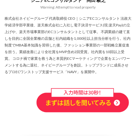
シニアECコンサルタント 岡田 駿之
アプリ活用
アマゾン
アマゾンサポート
Warning: Attempt to read property
イベント
インド
インフルエンサー
株式会社ネイビーグループ 代表取締役 CEO｜シニアECコンサルタント 法政大
エージェンティックコマース
オムニチャネル
学経済学部卒業後、楽天株式会社に入社し電子決済サービス(現:楽天Pay)の立
オムニチャネル戦略
オンラインセミナー
上げや、楽天市場事業部のECコンサルタントとして従事。 不調業績の建て直
しを目的に全国全業種の店舗と社内組織を1,000社以上担当分析を行う。社内
オンラインセミナー無料
オンラインマーケティング
制度でMBA基本知識を習得した後、ファッション事業部の一部戦略立案促進
オンライン決済
カオスマップ
カゴ落ち
を担う。業績改善により全社賞をMVP含め2回受賞。社内賞を10回以上受
カスタマーサポート
カラーミーショップ
賞。 コロナ禍で家業を救う為と本質的ECマーケティングで企業をエンパワー
メントする為に退社、ネイビーグループを創設。トップブランドに成長させ
ガイドライン
ガル助
クラウド型
るプロECワンストップ支援サービス「NAVY」を展開中。
クリエイティブ
クリック率向上
クレジットカードのセキュリティ
クレーム対応
クロスドメイン
クーポン
クーポンターゲティング
クーポン機能
クーポン活用方法
グロースハック
コスト削減
コスメ
コスメ業界
コンテンツページ
サイバーマンデー
サスティナブル
サステナビリティ