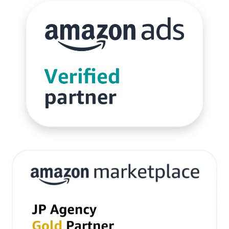
サブスクリプションモデル
サポート
システム
システム戦略
ショッピング
ショッピングカート
シンガポール
シンガポール市場
スキル
スキルアップ
スケジュール管理
ストア
ストアニュースレター
ストアポリシー
ストア構築
スポンサーブランド広告
スマートフォン
スーパーSALE
セキュリティ
セミナー
セール
セール戦略
ソーシャルコマース
ゾロ目の日
タイムセール
タイムセール祭り
ターゲット市場
ターゲティング広告
ダンボール
チャージバック
ツール
ティックトック
ティックトックショップ
デザイン
デジタルシフト
デジタルマーケティング
デメリット
データ分析
データ活用
トラブルシューティング
トレンド
ニュース
ネイビー
ネイビーグループ