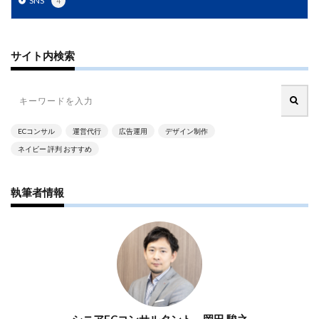
SNS
4
PayPalエクスプレスチェックアウト
PayPay
PDCA
Qoo10
RaCoupon
RMS
RPP広告
RPP新機能
RSL
SDGs
SEO
SEO対策
サイト内検索
Shop Pay
shopfy
Shopify
Shopify Payment
Shopifyペイメント
Shopify支援
SKUプロジェクト
SNS×EC
SNS広告
SNS活用
Stock Sun
ECコンサル
運営代行
広告運用
デザイン制作
TDA
teams
teams新機能
TePs
Termly
ネイビー 評判 おすすめ
Threads
Threads広告
TikTok EC
TikTok Shop
TikTokショップ
TikTokマーケティング
TikTok広告
執筆者情報
UA
USP
Vine
Web-EDI
Webサイト
Webマーケティング
Web制作
WEB広告
Yahoo!ショッピング
Yahoo!ショッピング攻略
Yahoo!支援
ZenGroup
Z世代マーケティング
おすすめ
おすすめ商品
ひと気
やること
よくある質問
わかりやすく
アウトソーシング