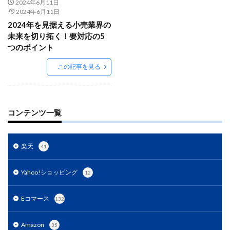
Amazon出品ノウハウ
amazon売上
Amazon広告
2024年6月11日
2024年6月11日
Amazon支援
Amazon販売戦略
Amazon運用
2024年を見据える小売業界の
AMC活用
API連携
Apple Pay
ASIN
未来を切り拓く！要対応の5
つのポイント
BFCM
BOPIS
BtoB
BtoB EC
BtoC-EC
Bカート
CRM
CTR改善
D2C(自社サイト)
この記事を見る
D2Cトレンド
D2Cマーケティング
D2C戦略
D2C支援
D2C運営
DSP導入
DSP広告
DX
ec
ecforce
ECに活用
ECコンサル
コンテンツ一覧
ECコンサルタント
ECコンサルティング
ECサイト
ECサイト構築
ECサイト運営
ECセミナー
楽天
41
ECツール
ECビジネス
ECビジネス成功法
ECマーケティング
ECマーケティング戦略
Yahoo!ショッピング
12
ECモール
ECモール売上アップ
ECモール戦略
Eコマース
132
EC事業者向け
EC化率
EC売上アップ
EC市場
EC広告
EC広告運用
EC成功事例
EC戦略
Amazon
35