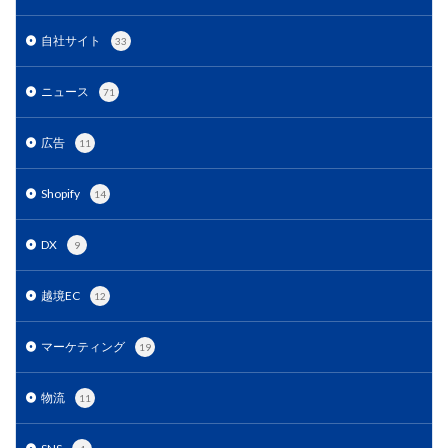
EC戦略支援
EC担当者必見
EC支援
EC支援 ランキング
EC支援サービス
自社サイト
33
EC支援ランキング
EC支援会社
EC支援会社比較
ニュース
71
EC支援比較
EC最新トレンド
EC検索対策
EC業界
EC物流
EC自動化ツール
EC運営代行
広告
11
EC運用代行
EC関連サービス
EDIシステム
Eコマース
FAQ
FBA
GA4
Garoon
Shopify
14
Google
Googleアナリティクス
Growave
DX
HSコード
ID決済サービス
Instagram
ISOプロ
9
ITツール導入
IT導入補助金
kintone
LINE
越境EC
12
LINEマーケティング
LINE公式アカウント
makeshop
Meta広告
Microsoft365
MTU
マーケティング
19
NAVY
Navy Group
NeeeD
NovelWorks
NSSホールディングス株式会社
OMO
OODA
物流
11
Pafit Tag Management