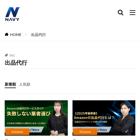
ECコンサル
運営代行
広告運用
デザイン制作
ネイビー 評判 おすすめ
カテゴリー
HOME
出品代行
TAG
タグ
出品代行
2024
2024年
2024年EC市場
2024年版
2025年EC戦略
365日配送
3Dセキュア2.0
新着順
人気順
5のつく日
ABテスト
ABテスト楽天
AC
AI
AI広告運用
AI検索対策
AI活用
Amazon DSP
Amazon DSP運用
Amazon FBA
Amazon Pay
AmazonPay
Amazonサイバーマンデー
Amazonブラックフライデー
Amazonプライムデー
Amazonマーケティング
Amazon
Amazon