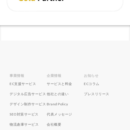
ネイビーコンサルティング
ネットショップ
ネットショップ支援
ネットショップ開業
ネット販売
ノウハウ
パーソナライゼーション
パートナー
ピッキング
ファーストパーティーデータ
フルフィルメント
フレームワーク
ブラックフライデー
ブランド
ブランドローカリゼーション
ブランド分析
ブランド構築
ブランド登録
ブログ
プライム感謝祭
プラグイン
プロモーション
事業情報
企業情報
お知らせ
ベストセラー
ホームページ制作会社
ポイント
EC支援サービス
サービスと料金
ECコラム
マーケティング
マーケティングオートメーション
デジタル広告サービス
他社との違い
プレスリリース
マーケティング戦略
メディア掲載
メリット
デザイン制作サービス
Brand Policy
メルマガ
メールワイズ
モールEC
SEO対策サービス
代表メッセージ
モール運営代行
ヤフー
ヤフーショッピング
物流倉庫サービス
会社概要
ユーザーエクスペリエンス
ライブコマース