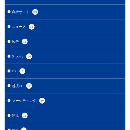
EC戦略支援
EC担当者必見
EC支援
EC支援 ランキング
EC支援サービス
自社サイト
33
EC支援ランキング
EC支援会社
EC支援会社比較
ニュース
71
EC支援比較
EC最新トレンド
EC検索対策
EC業界
EC物流
EC自動化ツール
EC運営代行
広告
11
EC運用代行
EC関連サービス
EDIシステム
Eコマース
FAQ
FBA
GA4
Garoon
Shopify
14
Google
Googleアナリティクス
Growave
DX
HSコード
ID決済サービス
Instagram
ISOプロ
9
ITツール導入
IT導入補助金
kintone
LINE
越境EC
12
LINEマーケティング
LINE公式アカウント
makeshop
Meta広告
Microsoft365
MTU
マーケティング
19
NAVY
Navy Group
NeeeD
NovelWorks
NSSホールディングス株式会社
OMO
OODA
物流
11
Pafit Tag Management