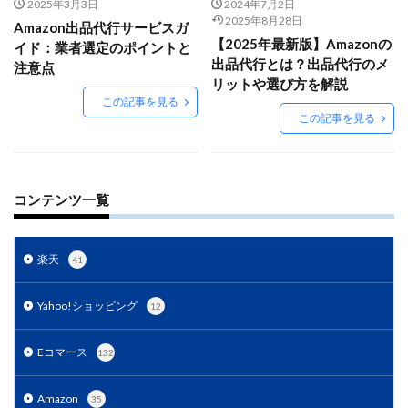
Amazon出品ノウハウ
amazon売上
Amazon広告
2025年3月3日
2024年7月2日
2025年8月28日
Amazon出品代行サービスガ
Amazon支援
Amazon販売戦略
Amazon運用
【2025年最新版】Amazonの
イド：業者選定のポイントと
AMC活用
API連携
Apple Pay
ASIN
出品代行とは？出品代行のメ
注意点
リットや選び方を解説
BFCM
BOPIS
BtoB
BtoB EC
BtoC-EC
この記事を見る
Bカート
CRM
CTR改善
D2C(自社サイト)
この記事を見る
D2Cトレンド
D2Cマーケティング
D2C戦略
D2C支援
D2C運営
DSP導入
DSP広告
DX
ec
ecforce
ECに活用
ECコンサル
コンテンツ一覧
ECコンサルタント
ECコンサルティング
ECサイト
ECサイト構築
ECサイト運営
ECセミナー
楽天
41
ECツール
ECビジネス
ECビジネス成功法
ECマーケティング
ECマーケティング戦略
Yahoo!ショッピング
12
ECモール
ECモール売上アップ
ECモール戦略
Eコマース
132
EC事業者向け
EC化率
EC売上アップ
EC市場
EC広告
EC広告運用
EC成功事例
EC戦略
Amazon
35