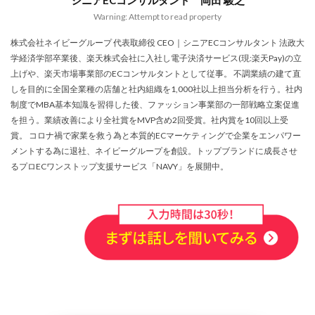
シニアECコンサルタント 岡田 駿之
アプリ活用
アマゾン
アマゾンサポート
Warning: Attempt to read property
イベント
インド
インフルエンサー
株式会社ネイビーグループ 代表取締役 CEO｜シニアECコンサルタント 法政大
エージェンティックコマース
オムニチャネル
学経済学部卒業後、楽天株式会社に入社し電子決済サービス(現:楽天Pay)の立
オムニチャネル戦略
オンラインセミナー
上げや、楽天市場事業部のECコンサルタントとして従事。 不調業績の建て直
しを目的に全国全業種の店舗と社内組織を1,000社以上担当分析を行う。社内
オンラインセミナー無料
オンラインマーケティング
制度でMBA基本知識を習得した後、ファッション事業部の一部戦略立案促進
オンライン決済
カオスマップ
カゴ落ち
を担う。業績改善により全社賞をMVP含め2回受賞。社内賞を10回以上受
カスタマーサポート
カラーミーショップ
賞。 コロナ禍で家業を救う為と本質的ECマーケティングで企業をエンパワー
メントする為に退社、ネイビーグループを創設。トップブランドに成長させ
ガイドライン
ガル助
クラウド型
るプロECワンストップ支援サービス「NAVY」を展開中。
クリエイティブ
クリック率向上
クレジットカードのセキュリティ
クレーム対応
クロスドメイン
クーポン
クーポンターゲティング
クーポン機能
クーポン活用方法
グロースハック
コスト削減
コスメ
コスメ業界
コンテンツページ
サイバーマンデー
サスティナブル
サステナビリティ