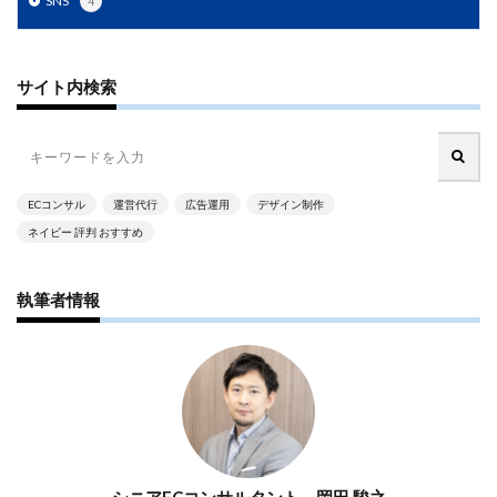
SNS
4
PayPalエクスプレスチェックアウト
PayPay
PDCA
Qoo10
RaCoupon
RMS
RPP広告
RPP新機能
RSL
SDGs
SEO
SEO対策
サイト内検索
Shop Pay
shopfy
Shopify
Shopify Payment
Shopifyペイメント
Shopify支援
SKUプロジェクト
SNS×EC
SNS広告
SNS活用
Stock Sun
ECコンサル
運営代行
広告運用
デザイン制作
TDA
teams
teams新機能
TePs
Termly
ネイビー 評判 おすすめ
Threads
Threads広告
TikTok EC
TikTok Shop
TikTokショップ
TikTokマーケティング
TikTok広告
執筆者情報
UA
USP
Vine
Web-EDI
Webサイト
Webマーケティング
Web制作
WEB広告
Yahoo!ショッピング
Yahoo!ショッピング攻略
Yahoo!支援
ZenGroup
Z世代マーケティング
おすすめ
おすすめ商品
ひと気
やること
よくある質問
わかりやすく
アウトソーシング