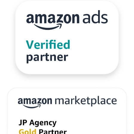
サブスクリプションモデル
サポート
システム
システム戦略
ショッピング
ショッピングカート
シンガポール
シンガポール市場
スキル
スキルアップ
スケジュール管理
ストア
ストアニュースレター
ストアポリシー
ストア構築
スポンサーブランド広告
スマートフォン
スーパーSALE
セキュリティ
セミナー
セール
セール戦略
ソーシャルコマース
ゾロ目の日
タイムセール
タイムセール祭り
ターゲット市場
ターゲティング広告
ダンボール
チャージバック
ツール
ティックトック
ティックトックショップ
デザイン
デジタルシフト
デジタルマーケティング
デメリット
データ分析
データ活用
トラブルシューティング
トレンド
ニュース
ネイビー
ネイビーグループ