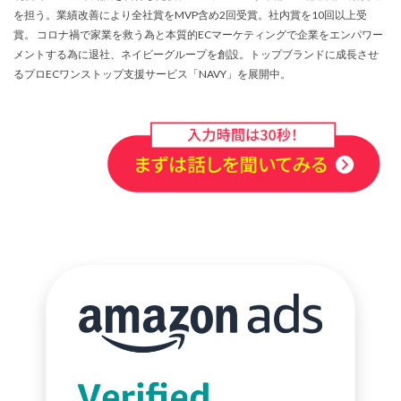
サブスクリプションモデル
サポート
システム
を担う。業績改善により全社賞をMVP含め2回受賞。社内賞を10回以上受
賞。 コロナ禍で家業を救う為と本質的ECマーケティングで企業をエンパワー
システム戦略
ショッピング
ショッピングカート
メントする為に退社、ネイビーグループを創設。トップブランドに成長させ
シンガポール
シンガポール市場
スキル
るプロECワンストップ支援サービス「NAVY」を展開中。
スキルアップ
スケジュール管理
ストア
ストアニュースレター
ストアポリシー
ストア構築
スポンサーブランド広告
スマートフォン
スーパーSALE
セキュリティ
セミナー
セール
セール戦略
ソーシャルコマース
ゾロ目の日
タイムセール
タイムセール祭り
ターゲット市場
ターゲティング広告
ダンボール
チャージバック
ツール
ティックトック
ティックトックショップ
デザイン
デジタルシフト
デジタルマーケティング
デメリット
データ分析
データ活用
トラブルシューティング
トレンド
ニュース
ネイビー
ネイビーグループ