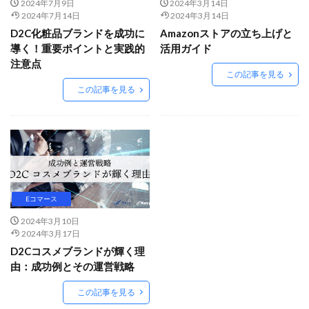
Amazon出品ノウハウ
amazon売上
Amazon広告
2024年7月9日
2024年3月14日
2024年7月14日
2024年3月14日
Amazon支援
Amazon販売戦略
Amazon運用
D2C化粧品ブランドを成功に
Amazonストアの立ち上げと
AMC活用
API連携
Apple Pay
ASIN
導く！重要ポイントと実践的
活用ガイド
注意点
BFCM
BOPIS
BtoB
BtoB EC
BtoC-EC
この記事を見る
Bカート
CRM
CTR改善
D2C(自社サイト)
この記事を見る
D2Cトレンド
D2Cマーケティング
D2C戦略
D2C支援
D2C運営
DSP導入
DSP広告
DX
ec
ecforce
ECに活用
ECコンサル
ECコンサルタント
ECコンサルティング
ECサイト
ECサイト構築
ECサイト運営
ECセミナー
Eコマース
ECツール
ECビジネス
ECビジネス成功法
2024年3月10日
ECマーケティング
ECマーケティング戦略
2024年3月17日
D2Cコスメブランドが輝く理
ECモール
ECモール売上アップ
ECモール戦略
由：成功例とその運営戦略
EC事業者向け
EC化率
EC売上アップ
EC市場
この記事を見る
EC広告
EC広告運用
EC成功事例
EC戦略