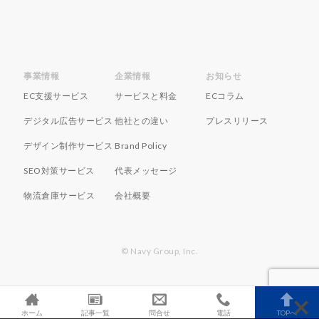
ランキング
リスク回避
リスク管理
リスティング広告
リターゲティング
リニューアル
リワード
ルール
レビュー
レビュー対策
レポートの見方
ロイヤリティ
一覧
事業情報
企業情報
お知らせ
EC支援サービス
サービスと料金
ECコラム
三木谷浩史
上位
上位表示
不正利用
中国
中小EC
中小企業
予定表連携
事例
デジタル広告サービス
他社との違い
プレスリリース
二重価格
人工知能
代行
企業属性
デザイン制作サービス
Brand Policy
企業情報
休暇前計画
低コスト
作成
SEO対策サービス
代表メッセージ
使い方
個人
先取りプログラム
冷凍
物流倉庫サービス
会社概要
冷凍品、冷凍物流、パートナー
出品代行
出品停止
出品者
出店
出荷作業
分析
初売りセール
初心者
初心者向け
利益率
© Navy Group, Inc.
効率化
動画
動画コマース
化粧品
単価アップ
単品通販
卸売業
原因
受注
同梱物
品質管理
商品
商品ページ
ホーム
記事一覧
問合せ
電話
TOPへ