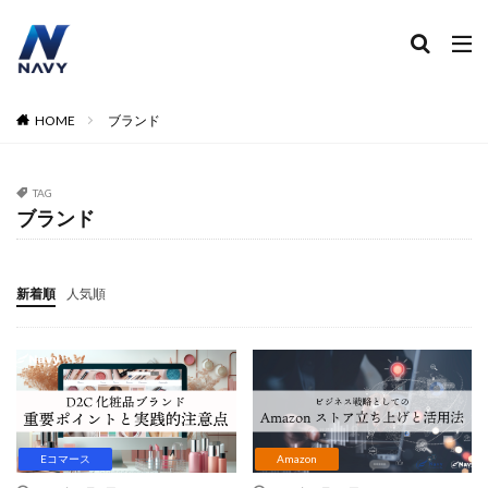
ECコンサル
運営代行
広告運用
デザイン制作
ネイビー 評判 おすすめ
カテゴリー
HOME
ブランド
TAG
タグ
ブランド
2024
2024年
2024年EC市場
2024年版
2025年EC戦略
365日配送
3Dセキュア2.0
新着順
人気順
5のつく日
ABテスト
ABテスト楽天
AC
AI
AI広告運用
AI検索対策
AI活用
Amazon DSP
Amazon DSP運用
Amazon FBA
Amazon Pay
AmazonPay
Amazonサイバーマンデー
Amazonブラックフライデー
Amazonプライムデー
Amazonマーケティング
Eコマース
Amazon