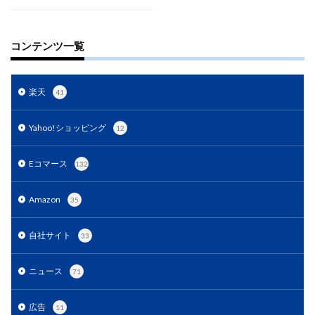
EC戦略支援
EC担当者必見
EC支援
EC支援 ランキング
EC支援サービス
コンテンツ一覧
EC支援ランキング
EC支援会社
EC支援会社比較
EC支援比較
EC最新トレンド
EC検索対策
EC業界
EC物流
EC自動化ツール
EC運営代行
楽天
41
EC運用代行
EC関連サービス
EDIシステム
Yahoo!ショッピング
12
Eコマース
FAQ
FBA
GA4
Garoon
Google
Googleアナリティクス
Growave
Eコマース
132
HSコード
ID決済サービス
Instagram
ISOプロ
ITツール導入
IT導入補助金
kintone
LINE
Amazon
35
LINEマーケティング
LINE公式アカウント
自社サイト
makeshop
Meta広告
Microsoft365
MTU
33
NAVY
Navy Group
NeeeD
NovelWorks
ニュース
71
NSSホールディングス株式会社
OMO
OODA
Pafit Tag Management
広告
11