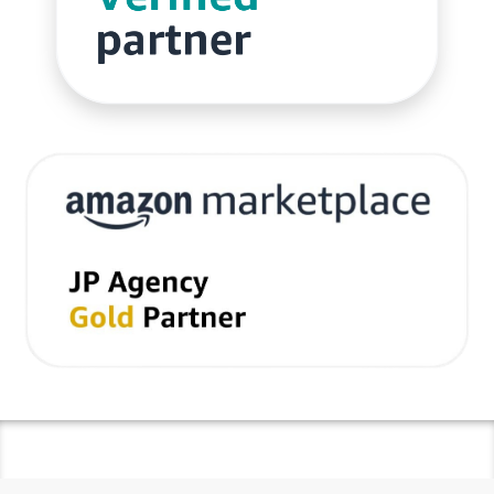
ネイビーコンサルティング
ネットショップ
ネットショップ支援
ネットショップ開業
ネット販売
ノウハウ
パーソナライゼーション
パートナー
ピッキング
ファーストパーティーデータ
フルフィルメント
フレームワーク
ブラックフライデー
ブランド
ブランドローカリゼーション
ブランド分析
ブランド構築
ブランド登録
ブログ
プライム感謝祭
プラグイン
プロモーション
ベストセラー
ホームページ制作会社
ポイント
マーケティング
マーケティングオートメーション
マーケティング戦略
メディア掲載
メリット
メルマガ
メールワイズ
モールEC
モール運営代行
ヤフー
ヤフーショッピング
ユーザーエクスペリエンス
ライブコマース