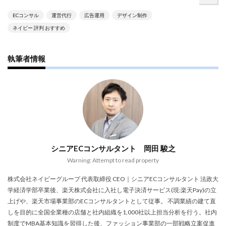
アプリ活用
アマゾン
アマゾンサポート
ECコンサル
運営代行
広告運用
デザイン制作
イベント
インド
インフルエンサー
ネイビー 評判 おすすめ
エージェンティックコマース
オムニチャネル
オムニチャネル戦略
オンラインセミナー
執筆者情報
オンラインセミナー無料
オンラインマーケティング
オンライン決済
カオスマップ
カゴ落ち
カスタマーサポート
カラーミーショップ
ガイドライン
ガル助
クラウド型
クリエイティブ
クリック率向上
クレジットカードのセキュリティ
クレーム対応
シニアECコンサルタント 岡田 駿之
クロスドメイン
クーポン
クーポンターゲティング
Warning: Attempt to read property
クーポン機能
クーポン活用方法
グロースハック
株式会社ネイビーグループ 代表取締役 CEO｜シニアECコンサルタント 法政大
コスト削減
コスメ
コスメ業界
学経済学部卒業後、楽天株式会社に入社し電子決済サービス(現:楽天Pay)の立
上げや、楽天市場事業部のECコンサルタントとして従事。 不調業績の建て直
コンテンツページ
サイバーマンデー
しを目的に全国全業種の店舗と社内組織を1,000社以上担当分析を行う。社内
サスティナブル
サステナビリティ
制度でMBA基本知識を習得した後、ファッション事業部の一部戦略立案促進