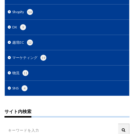
PayPalエクスプレスチェックアウト
PayPay
PDCA
Qoo10
RaCoupon
RMS
RPP広告
Shopify
14
RPP新機能
RSL
SDGs
SEO
SEO対策
DX
9
Shop Pay
shopfy
Shopify
Shopify Payment
Shopifyペイメント
Shopify支援
SKUプロジェクト
越境EC
12
SNS×EC
SNS広告
SNS活用
Stock Sun
TDA
teams
teams新機能
TePs
Termly
マーケティング
19
Threads
Threads広告
TikTok EC
TikTok Shop
物流
11
TikTokショップ
TikTokマーケティング
TikTok広告
UA
USP
Vine
Web-EDI
Webサイト
SNS
4
Webマーケティング
Web制作
WEB広告
Yahoo!ショッピング
Yahoo!ショッピング攻略
Yahoo!支援
ZenGroup
Z世代マーケティング
サイト内検索
おすすめ
おすすめ商品
ひと気
やること
よくある質問
わかりやすく
アウトソーシング