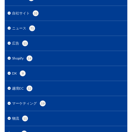
EC戦略支援
EC担当者必見
EC支援
EC支援 ランキング
EC支援サービス
自社サイト
33
EC支援ランキング
EC支援会社
EC支援会社比較
EC支援比較
EC最新トレンド
EC検索対策
ニュース
71
EC業界
EC物流
EC自動化ツール
EC運営代行
広告
11
EC運用代行
EC関連サービス
EDIシステム
Eコマース
FAQ
FBA
GA4
Garoon
Shopify
14
Google
Googleアナリティクス
Growave
HSコード
ID決済サービス
Instagram
ISOプロ
DX
9
ITツール導入
IT導入補助金
kintone
LINE
越境EC
12
LINEマーケティング
LINE公式アカウント
makeshop
Meta広告
Microsoft365
MTU
マーケティング
19
NAVY
Navy Group
NeeeD
NovelWorks
NSSホールディングス株式会社
OMO
OODA
物流
11
Pafit Tag Management