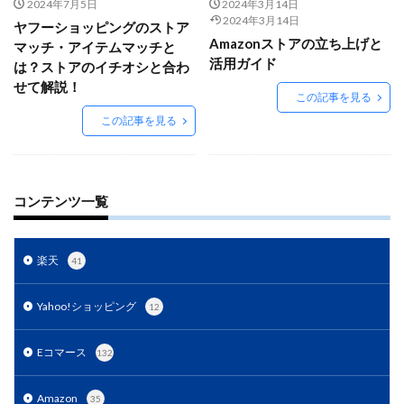
Amazon出品ノウハウ
amazon売上
Amazon広告
2024年7月5日
2024年3月14日
2024年3月14日
ヤフーショッピングのストア
Amazon支援
Amazon販売戦略
Amazon運用
Amazonストアの立ち上げと
マッチ・アイテムマッチと
AMC活用
API連携
Apple Pay
ASIN
活用ガイド
は？ストアのイチオシと合わ
BFCM
BOPIS
BtoB
BtoB EC
BtoC-EC
せて解説！
この記事を見る
Bカート
CRM
CTR改善
D2C(自社サイト)
この記事を見る
D2Cトレンド
D2Cマーケティング
D2C戦略
D2C支援
D2C運営
DSP導入
DSP広告
DX
ec
ecforce
ECに活用
ECコンサル
コンテンツ一覧
ECコンサルタント
ECコンサルティング
ECサイト
ECサイト構築
ECサイト運営
ECセミナー
楽天
41
ECツール
ECビジネス
ECビジネス成功法
ECマーケティング
ECマーケティング戦略
Yahoo!ショッピング
12
ECモール
ECモール売上アップ
ECモール戦略
Eコマース
132
EC事業者向け
EC化率
EC売上アップ
EC市場
EC広告
EC広告運用
EC成功事例
EC戦略
Amazon
35