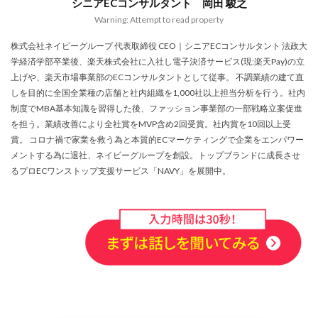
シニアECコンサルタント 岡田 駿之
アプリ活用
アマゾン
アマゾンサポート
Warning: Attempt to read property
イベント
インド
インフルエンサー
株式会社ネイビーグループ 代表取締役 CEO｜シニアECコンサルタント 法政大
エージェンティックコマース
オムニチャネル
学経済学部卒業後、楽天株式会社に入社し電子決済サービス(現:楽天Pay)の立
オムニチャネル戦略
オンラインセミナー
上げや、楽天市場事業部のECコンサルタントとして従事。 不調業績の建て直
オンラインセミナー無料
オンラインマーケティング
しを目的に全国全業種の店舗と社内組織を1,000社以上担当分析を行う。社内
制度でMBA基本知識を習得した後、ファッション事業部の一部戦略立案促進
オンライン決済
カオスマップ
カゴ落ち
を担う。業績改善により全社賞をMVP含め2回受賞。社内賞を10回以上受
カスタマーサポート
カラーミーショップ
賞。 コロナ禍で家業を救う為と本質的ECマーケティングで企業をエンパワー
メントする為に退社、ネイビーグループを創設。トップブランドに成長させ
ガイドライン
ガル助
クラウド型
るプロECワンストップ支援サービス「NAVY」を展開中。
クリエイティブ
クリック率向上
クレジットカードのセキュリティ
クレーム対応
クロスドメイン
クーポン
クーポンターゲティング
クーポン機能
クーポン活用方法
グロースハック
コスト削減
コスメ
コスメ業界
コンテンツページ
サイバーマンデー
サスティナブル
サステナビリティ