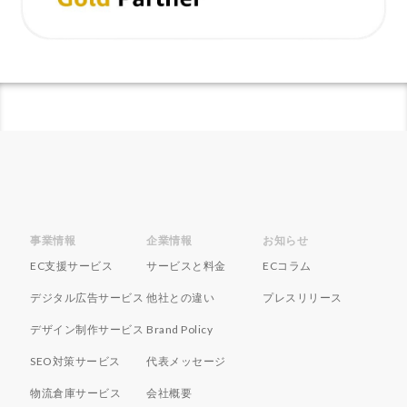
ネイビーコンサルティング
ネットショップ
ネットショップ支援
ネットショップ開業
ネット販売
ノウハウ
パーソナライゼーション
パートナー
ピッキング
ファーストパーティーデータ
フルフィルメント
フレームワーク
ブラックフライデー
ブランド
ブランドローカリゼーション
ブランド分析
ブランド構築
ブランド登録
ブログ
プライム感謝祭
プラグイン
プロモーション
事業情報
企業情報
お知らせ
ベストセラー
ホームページ制作会社
ポイント
EC支援サービス
サービスと料金
ECコラム
マーケティング
マーケティングオートメーション
デジタル広告サービス
他社との違い
プレスリリース
マーケティング戦略
メディア掲載
メリット
デザイン制作サービス
Brand Policy
メルマガ
メールワイズ
モールEC
SEO対策サービス
代表メッセージ
モール運営代行
ヤフー
ヤフーショッピング
物流倉庫サービス
会社概要
ユーザーエクスペリエンス
ライブコマース