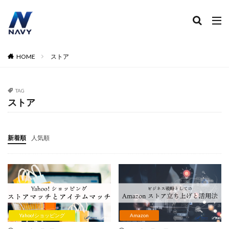
ECコンサル
運営代行
広告運用
デザイン制作
ネイビー 評判 おすすめ
カテゴリー
HOME
ストア
TAG
タグ
ストア
2024
2024年
2024年EC市場
2024年版
2025年EC戦略
365日配送
3Dセキュア2.0
新着順
人気順
5のつく日
ABテスト
ABテスト楽天
AC
AI
AI広告運用
AI検索対策
AI活用
Amazon DSP
Amazon DSP運用
Amazon FBA
Amazon Pay
AmazonPay
Amazonサイバーマンデー
Amazonブラックフライデー
Amazonプライムデー
Amazonマーケティング
Yahoo!ショッピング
Amazon