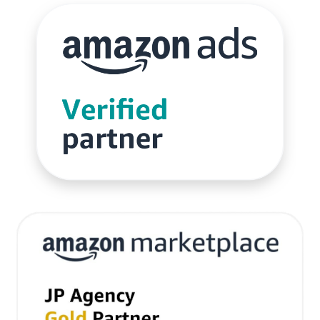
サブスクリプションモデル
サポート
システム
システム戦略
ショッピング
ショッピングカート
シンガポール
シンガポール市場
スキル
スキルアップ
スケジュール管理
ストア
ストアニュースレター
ストアポリシー
ストア構築
スポンサーブランド広告
スマートフォン
スーパーSALE
セキュリティ
セミナー
セール
セール戦略
ソーシャルコマース
ゾロ目の日
タイムセール
タイムセール祭り
ターゲット市場
ターゲティング広告
ダンボール
チャージバック
ツール
ティックトック
ティックトックショップ
デザイン
デジタルシフト
デジタルマーケティング
デメリット
データ分析
データ活用
トラブルシューティング
トレンド
ニュース
ネイビー
ネイビーグループ