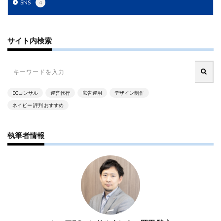
SNS
4
PayPalエクスプレスチェックアウト
PayPay
PDCA
Qoo10
RaCoupon
RMS
RPP広告
RPP新機能
RSL
SDGs
SEO
SEO対策
サイト内検索
Shop Pay
shopfy
Shopify
Shopify Payment
Shopifyペイメント
Shopify支援
SKUプロジェクト
SNS×EC
SNS広告
SNS活用
Stock Sun
TDA
teams
teams新機能
TePs
Termly
ECコンサル
運営代行
広告運用
デザイン制作
ネイビー 評判 おすすめ
Threads
Threads広告
TikTok EC
TikTok Shop
TikTokショップ
TikTokマーケティング
TikTok広告
執筆者情報
UA
USP
Vine
Web-EDI
Webサイト
Webマーケティング
Web制作
WEB広告
Yahoo!ショッピング
Yahoo!ショッピング攻略
Yahoo!支援
ZenGroup
Z世代マーケティング
おすすめ
おすすめ商品
ひと気
やること
よくある質問
わかりやすく
アウトソーシング