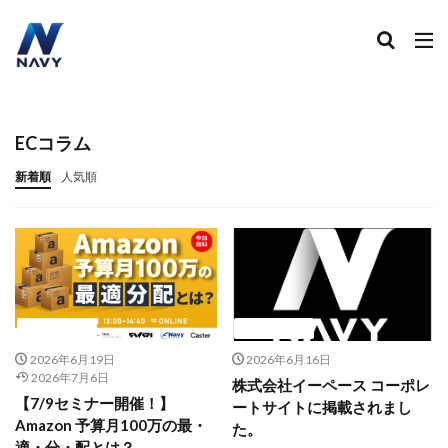
ECコンサル
運営代行
広告運用
デザイン制作
ネイビー 評判 おすすめ
カテゴリー
ECコラム
新着順
人気順
タグ
2024
2024年
2024年EC市場
2024年版
2025年EC戦略
365日配送
3Dセキュア2.0
5のつく日
ABテスト
ABテスト楽天
AC
AI
AI広告運用
AI検索対策
AI活用
ニュース
ニュース
Amazon DSP
Amazon DSP運用
Amazon FBA
2026年6月19日
2026年6月16日
Amazon Pay
AmazonPay
2026年7月6日
株式会社イーペース コーポレ
Amazonサイバーマンデー
Amazonブラックフライデー
【7/9セミナー開催！】
ートサイトに掲載されまし
Amazonプライムデー
Amazonマーケティング
Amazon 予算月100万の最・
た。
適・分・配とは？