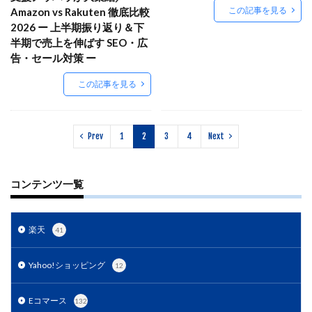
アプリ活用
アマゾン
アマゾンサポート
この記事を見る
Amazon vs Rakuten 徹底比較
2026 ー 上半期振り返り＆下
イベント
インド
インフルエンサー
半期で売上を伸ばす SEO・広
エージェンティックコマース
オムニチャネル
告・セール対策 ー
オムニチャネル戦略
オンラインセミナー
この記事を見る
オンラインセミナー無料
オンラインマーケティング
オンライン決済
カオスマップ
カゴ落ち
カスタマーサポート
カラーミーショップ
Prev
1
2
3
4
Next
ガイドライン
ガル助
クラウド型
クリエイティブ
クリック率向上
コンテンツ一覧
クレジットカードのセキュリティ
クレーム対応
クロスドメイン
クーポン
クーポンターゲティング
楽天
41
クーポン機能
クーポン活用方法
グロースハック
コスト削減
コスメ
コスメ業界
Yahoo!ショッピング
12
コンテンツページ
サイバーマンデー
サスティナブル
サステナビリティ
Eコマース
132