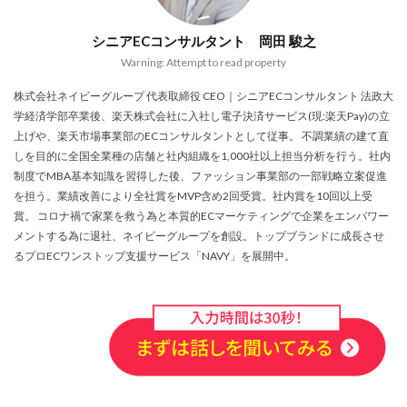
ランキング
リスク回避
リスク管理
シニアECコンサルタント 岡田 駿之
リスティング広告
リターゲティング
リニューアル
Warning: Attempt to read property
リワード
ルール
レビュー
レビュー対策
株式会社ネイビーグループ 代表取締役 CEO｜シニアECコンサルタント 法政大
レポートの見方
ロイヤリティ
一覧
学経済学部卒業後、楽天株式会社に入社し電子決済サービス(現:楽天Pay)の立
三木谷浩史
上位
上位表示
不正利用
上げや、楽天市場事業部のECコンサルタントとして従事。 不調業績の建て直
中国
中小EC
中小企業
予定表連携
事例
しを目的に全国全業種の店舗と社内組織を1,000社以上担当分析を行う。社内
制度でMBA基本知識を習得した後、ファッション事業部の一部戦略立案促進
二重価格
人工知能
代行
企業属性
を担う。業績改善により全社賞をMVP含め2回受賞。社内賞を10回以上受
企業情報
休暇前計画
低コスト
作成
賞。 コロナ禍で家業を救う為と本質的ECマーケティングで企業をエンパワー
使い方
個人
先取りプログラム
冷凍
メントする為に退社、ネイビーグループを創設。トップブランドに成長させ
るプロECワンストップ支援サービス「NAVY」を展開中。
冷凍品、冷凍物流、パートナー
出品代行
出品停止
出品者
出店
出荷作業
分析
初売りセール
初心者
初心者向け
利益率
効率化
動画
動画コマース
化粧品
単価アップ
単品通販
卸売業
原因
受注
同梱物
品質管理
商品
商品ページ