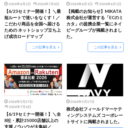
PayPalエクスプレスチェックアウト
PayPay
PDCA
2026年6月2日
2026年7月6日
2026年6月1日
2026年6月1日
Qoo10
RaCoupon
RMS
RPP広告
【6/23セミナー開催！】＼最
【掲載のお知らせ】MIKATA
短ルートで迷いをなくす！／
株式会社が運営する「ECのミ
RPP新機能
RSL
SDGs
SEO
SEO対策
こだわり商品を全国へ届ける
カタ」の提携企業一覧にネイ
Shop Pay
shopfy
Shopify
Shopify Payment
ための ネットショップ立ち上
ビーグループが掲載されまし
げ成功ロードマップ
た。
Shopifyペイメント
Shopify支援
SKUプロジェクト
SNS×EC
SNS広告
SNS活用
Stock Sun
この記事を見る
この記事を見る
TDA
teams
teams新機能
TePs
Termly
Threads
Threads広告
TikTok EC
TikTok Shop
TikTokショップ
TikTokマーケティング
TikTok広告
UA
USP
Vine
Web-EDI
Webサイト
Webマーケティング
Web制作
WEB広告
ニュース
ニュース
Yahoo!ショッピング
Yahoo!ショッピング攻略
2026年5月27日
2026年5月27日
Yahoo!支援
ZenGroup
Z世代マーケティング
2026年7月6日
株式会社フィールドマーケテ
【6/19セミナー開催！】＼全
おすすめ
おすすめ商品
ひと気
やること
ィングシステムズ コーポレー
8社・累計25000店舗以上の
トサイトに掲載されました。
よくある質問
わかりやすく
アウトソーシング
支援ノウハウが大集結／