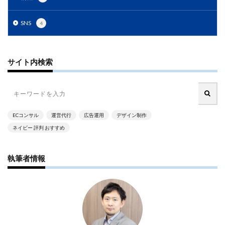
ネイビーコンサルティング
ネットショップ
ネットショップ支援
ネットショップ開業
SNS
4
ネット販売
ノウハウ
パーソナライゼーション
パートナー
ピッキング
サイト内検索
ファーストパーティーデータ
フルフィルメント
フレームワーク
ブラックフライデー
ブランド
ブランドローカリゼーション
ブランド分析
ブランド構築
ブランド登録
ブログ
ECコンサル
運営代行
広告運用
デザイン制作
プライム感謝祭
プラグイン
プロモーション
ネイビー 評判 おすすめ
ベストセラー
ホームページ制作会社
ポイント
執筆者情報
マーケティング
マーケティングオートメーション
マーケティング戦略
メディア掲載
メリット
メルマガ
メールワイズ
モールEC
モール運営代行
ヤフー
ヤフーショッピング
ユーザーエクスペリエンス
ライブコマース