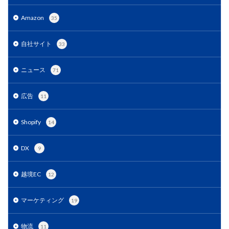
サブスクリプションモデル
サポート
システム
Amazon
35
システム戦略
ショッピング
ショッピングカート
シンガポール
シンガポール市場
スキル
自社サイト
33
スキルアップ
スケジュール管理
ストア
ストアニュースレター
ストアポリシー
ストア構築
ニュース
71
スポンサーブランド広告
スマートフォン
広告
11
スーパーSALE
セキュリティ
セミナー
セール
セール戦略
ソーシャルコマース
ゾロ目の日
Shopify
14
タイムセール
タイムセール祭り
ターゲット市場
ターゲティング広告
ダンボール
チャージバック
DX
9
ツール
ティックトック
ティックトックショップ
越境EC
デザイン
デジタルシフト
デジタルマーケティング
12
デメリット
データ分析
データ活用
マーケティング
19
トラブルシューティング
トレンド
ニュース
ネイビー
ネイビーグループ
物流
11