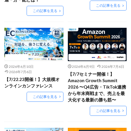
Amazon出品ノウハウ
amazon売上
Amazon広告
この記事を見る
Amazon支援
Amazon販売戦略
Amazon運用
この記事を見る
AMC活用
API連携
Apple Pay
ASIN
BFCM
BOPIS
BtoB
BtoB EC
BtoC-EC
Bカート
CRM
CTR改善
D2C(自社サイト)
D2Cトレンド
D2Cマーケティング
D2C戦略
D2C支援
D2C運営
DSP導入
DSP広告
ニュース
ニュース
DX
ec
ecforce
ECに活用
ECコンサル
2026年6月10日
2026年6月9日
2026年7月6日
ECコンサルタント
ECコンサルティング
ECサイト
2026年7月6日
【7/7セミナー開催！】
【7/22.23開催！】大規模オ
Amazon Growth Summit
ECサイト構築
ECサイト運営
ECセミナー
ンラインカンファレンス
2026 〜Q4広告・TikTok連携
ECツール
ECビジネス
ECビジネス成功法
から年末商戦まで、売上を最
この記事を見る
ECマーケティング
ECマーケティング戦略
大化する最新の勝ち筋〜
ECモール
ECモール売上アップ
ECモール戦略
この記事を見る
EC事業者向け
EC化率
EC売上アップ
EC市場
EC広告
EC広告運用
EC成功事例
EC戦略