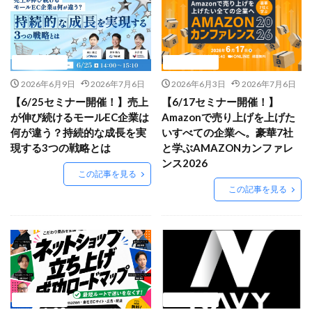
EC戦略支援
EC担当者必見
EC支援
EC支援 ランキング
EC支援サービス
EC支援ランキング
EC支援会社
EC支援会社比較
ニュース
ニュース
EC支援比較
EC最新トレンド
EC検索対策
2026年6月9日
2026年7月6日
2026年6月3日
2026年7月6日
EC業界
EC物流
EC自動化ツール
EC運営代行
【6/25セミナー開催！】売上
【6/17セミナー開催！】
EC運用代行
EC関連サービス
EDIシステム
が伸び続けるモールEC企業は
Amazonで売り上げを上げた
Eコマース
FAQ
FBA
GA4
Garoon
何が違う？持続的な成長を実
いすべての企業へ。豪華7社
現する3つの戦略とは
と学ぶAMAZONカンファレ
Google
Googleアナリティクス
Growave
ンス2026
HSコード
ID決済サービス
Instagram
ISOプロ
この記事を見る
この記事を見る
ITツール導入
IT導入補助金
kintone
LINE
LINEマーケティング
LINE公式アカウント
makeshop
Meta広告
Microsoft365
MTU
NAVY
Navy Group
NeeeD
NovelWorks
NSSホールディングス株式会社
OMO
OODA
Pafit Tag Management
ニュース
ニュース