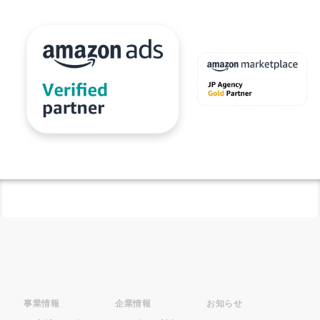
商品ページ改善
商品属性
商品画像
商品画像判定ツール
商品登録
商品販売許可
商品輸入
商材追加審査
回遊性
国内EC
在庫差異
在庫管理
在庫管理システム
在庫設定
基礎知識
売れない
売上
売上アップ
売上最大化
多言語対応
大口出品
大手企業
定期購入
実例
実績紹介
実践
家具
審査
対策
導入
導入サポート
小売業
小売業界
小林悠輔
差別化
市場規模
年末セール
広告
広告代理店
広告最適化
広告自動化
広告運用
広告運用代行
店舗受取サービス
店舗運営
廃業率
引用
強度アップ
心理
必要書類
成功
成功ロードマップ
成功事例
成長
事業情報
企業情報
お知らせ
成長推進要因
戦略
戦略立案
手数料