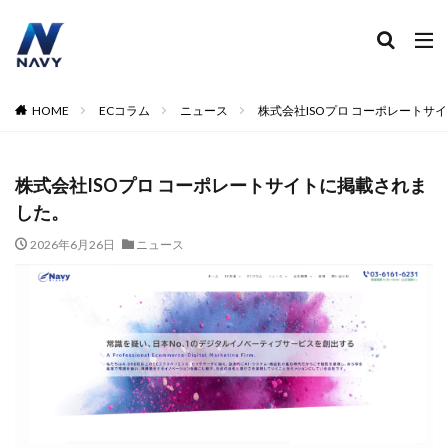
ECコンサル
運営代行
広告運用
デザイン制作
ネイビー 評判 おすすめ
カテゴリー
HOME
ECコラム
ニュース
株式会社ISOプロ コーポレートサ
株式会社ISOプロ コーポレートサイトに掲載されま
タグ
した。
2024
2024年
2024年EC市場
2024年版
2025年EC戦略
365日配送
3Dセキュア2.0
2026年6月26日
ニュース
5のつく日
ABテスト
ABテスト楽天
AC
AI
AI広告運用
AI検索対策
AI活用
Amazon DSP
Amazon DSP運用
Amazon FBA
Amazon Pay
AmazonPay
Amazonサイバーマンデー
Amazonブラックフライデー
Amazonプライムデー
Amazonマーケティング