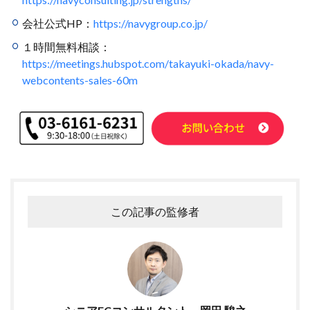
サブスクリプションモデル
サポート
システム
会社公式HP：
https://navygroup.co.jp/
システム戦略
ショッピング
ショッピングカート
１時間無料相談：
シンガポール
シンガポール市場
スキル
https://meetings.hubspot.com/takayuki-okada/navy-
スキルアップ
スケジュール管理
ストア
webcontents-sales-60m
ストアニュースレター
ストアポリシー
ストア構築
スポンサーブランド広告
スマートフォン
スーパーSALE
セキュリティ
セミナー
セール
セール戦略
ソーシャルコマース
ゾロ目の日
タイムセール
タイムセール祭り
ターゲット市場
ターゲティング広告
ダンボール
チャージバック
この記事の監修者
ツール
ティックトック
ティックトックショップ
デザイン
デジタルシフト
デジタルマーケティング
デメリット
データ分析
データ活用
トラブルシューティング
トレンド
ニュース
ネイビー
ネイビーグループ