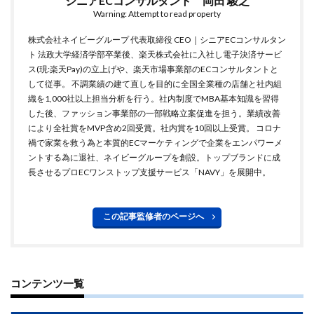
シニアECコンサルタント 岡田 駿之
ネイビーコンサルティング
ネットショップ
Warning: Attempt to read property
ネットショップ支援
ネットショップ開業
株式会社ネイビーグループ 代表取締役 CEO｜シニアECコンサルタン
ネット販売
ノウハウ
パーソナライゼーション
ト 法政大学経済学部卒業後、楽天株式会社に入社し電子決済サービ
ス(現:楽天Pay)の立上げや、楽天市場事業部のECコンサルタントと
パートナー
ピッキング
して従事。 不調業績の建て直しを目的に全国全業種の店舗と社内組
ファーストパーティーデータ
フルフィルメント
織を1,000社以上担当分析を行う。社内制度でMBA基本知識を習得
した後、ファッション事業部の一部戦略立案促進を担う。業績改善
フレームワーク
ブラックフライデー
ブランド
により全社賞をMVP含め2回受賞。社内賞を10回以上受賞。 コロナ
ブランドローカリゼーション
ブランド分析
禍で家業を救う為と本質的ECマーケティングで企業をエンパワーメ
ブランド構築
ブランド登録
ブログ
ントする為に退社、ネイビーグループを創設。トップブランドに成
長させるプロECワンストップ支援サービス「NAVY」を展開中。
プライム感謝祭
プラグイン
プロモーション
ベストセラー
ホームページ制作会社
ポイント
この記事監修者のページへ
マーケティング
マーケティングオートメーション
マーケティング戦略
メディア掲載
メリット
メルマガ
メールワイズ
モールEC
コンテンツ一覧
モール運営代行
ヤフー
ヤフーショッピング
ユーザーエクスペリエンス
ライブコマース