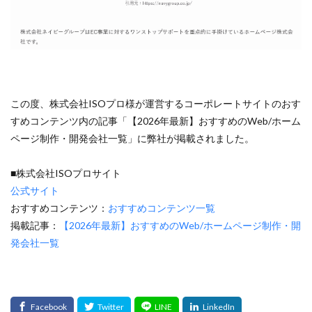
Amazon出品ノウハウ
amazon売上
Amazon広告
Amazon支援
Amazon販売戦略
Amazon運用
AMC活用
API連携
Apple Pay
ASIN
BFCM
BOPIS
BtoB
BtoB EC
BtoC-EC
Bカート
CRM
CTR改善
D2C(自社サイト)
この度、株式会社ISOプロ様が運営するコーポレートサイトのおす
D2Cトレンド
D2Cマーケティング
D2C戦略
すめコンテンツ内の記事「【2026年最新】おすすめのWeb/ホーム
D2C支援
D2C運営
DSP導入
DSP広告
ページ制作・開発会社一覧」に弊社が掲載されました。
DX
ec
ecforce
ECに活用
ECコンサル
ECコンサルタント
ECコンサルティング
ECサイト
■株式会社ISOプロサイト
公式サイト
ECサイト構築
ECサイト運営
ECセミナー
おすすめコンテンツ：
おすすめコンテンツ一覧
ECツール
ECビジネス
ECビジネス成功法
掲載記事：
【2026年最新】おすすめのWeb/ホームページ制作・開
ECマーケティング
ECマーケティング戦略
発会社一覧
ECモール
ECモール売上アップ
ECモール戦略
EC事業者向け
EC化率
EC売上アップ
EC市場
EC広告
EC広告運用
EC成功事例
EC戦略