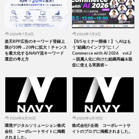
2026年7月6日
2026年7月3日
楽天RPP広告のキーワード登録上
【8/5セミナー開催！】＼AIはも
限が10件→20件に拡大！チャンス
う“組織のインフラ”に！／
を最大化するNAVY流キーワード
Commerce with AI 2026 vol.2
選定の考え方
～脱属人化に向けた組織再編＆販
促に使える実践術～
2026年6月30日
2026年6月30日
環境デジタルソリューション株式
株式会社F企画 コーポレートサ
会社 コーポレートサイトに掲載
イトのブログに掲載されました。
されました。