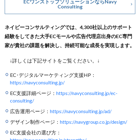
ECワンストップソリューションならNavy
アプリ活用
アマゾン
アマゾンサポート
Consulting
イベント
インド
インフルエンサー
エージェンティックコマース
オムニチャネル
ネイビーコンサルティングでは、4,300社以上のサポート
オムニチャネル戦略
オンラインセミナー
経験をしてきた大手ECモールや広告代理店出身のEC専門
オンラインセミナー無料
オンラインマーケティング
家が貴社の課題を解決し、持続可能な成長を実現します。
オンライン決済
カオスマップ
カゴ落ち
カスタマーサポート
カラーミーショップ
↓詳しくは下記サイトをご覧ください。↓
ガイドライン
ガル助
クラウド型
EC･デジタルマーケティング支援HP：
クリエイティブ
クリック率向上
https://navyconsulting.jp/
クレジットカードのセキュリティ
クレーム対応
EC支援詳細ページ：
https://navyconsulting.jp/ec-
クロスドメイン
クーポン
クーポンターゲティング
consulting/
クーポン機能
クーポン活用方法
グロースハック
広告運用ページ：
https://navyconsulting.jp/ad/
コスト削減
コスメ
コスメ業界
デザイン制作ページ：
https://navygroup.co.jp/design/
コンテンツページ
サイバーマンデー
EC支援会社の選び方：
サスティナブル
サステナビリティ
https://navyconsulting.jp/strengths/