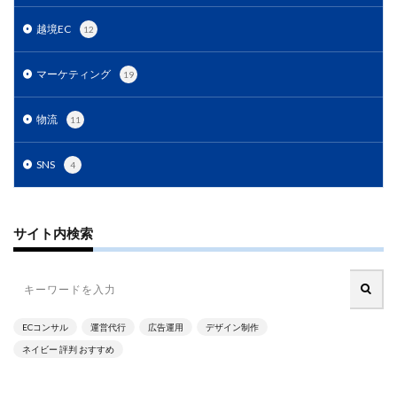
商品ページ改善
商品属性
商品画像
越境EC
12
商品画像判定ツール
商品登録
商品販売許可
商品輸入
商材追加審査
回遊性
国内EC
マーケティング
19
在庫差異
在庫管理
在庫管理システム
物流
11
在庫設定
基礎知識
売れない
売上
売上アップ
売上最大化
多言語対応
大口出品
SNS
4
大手企業
定期購入
実例
実績紹介
実践
家具
審査
対策
導入
導入サポート
小売業
小売業界
小林悠輔
差別化
サイト内検索
市場規模
年末セール
広告
広告代理店
広告最適化
広告自動化
広告運用
広告運用代行
店舗受取サービス
店舗運営
ECコンサル
運営代行
広告運用
デザイン制作
廃業率
引用
強度アップ
心理
必要書類
ネイビー 評判 おすすめ
成功
成功ロードマップ
成功事例
成長
成長推進要因
戦略
戦略立案
手数料