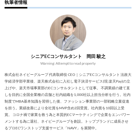
執筆者情報
手法
手続き
手順
探索
改善
改善の秘訣
数量限定タイムセール
新機能
新生活セール
新規
新規顧客獲得
方法
日本らしい要素
最強配送ラベル
最後の暗黒大陸
最新動向
最新情報
最適化
月商アップ
未来
未来予測
未経験
シニアECコンサルタント 岡田 駿之
東京のホームページ制作会社おすすめ15選
松村亮
Warning: Attempt to read property
株式会社ネイビーグループ
梱包資材
検品作業
株式会社ネイビーグループ 代表取締役 CEO｜シニアECコンサルタント 法政大
検索
検索連動広告
業務効率化
業務提携
学経済学部卒業後、楽天株式会社に入社し電子決済サービス(現:楽天Pay)の立
上げや、楽天市場事業部のECコンサルタントとして従事。 不調業績の建て直
業者
楽天
楽天EC支援
楽天EC運用
しを目的に全国全業種の店舗と社内組織を1,000社以上担当分析を行う。社内
楽天Pay
楽天RPP最新情報
楽天SEO対策
制度でMBA基本知識を習得した後、ファッション事業部の一部戦略立案促進
楽天sku移行
楽天カンファレンス2025
を担う。業績改善により全社賞をMVP含め2回受賞。社内賞を10回以上受
賞。 コロナ禍で家業を救う為と本質的ECマーケティングで企業をエンパワー
楽天クーポン
楽天グループ
楽天ショップ運営
メントする為に退社、ネイビーグループを創設。トップブランドに成長させ
楽天スーパーSALE
楽天スーパーセール
るプロECワンストップ支援サービス「NAVY」を展開中。
楽天パーソナライズド検索
楽天商品表示順位