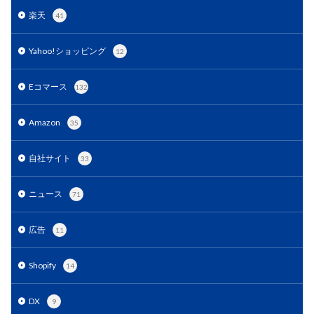
ランキング
リスク回避
リスク管理
楽天
41
リスティング広告
リターゲティング
リニューアル
Yahoo!ショッピング
12
リワード
ルール
レビュー
レビュー対策
レポートの見方
ロイヤリティ
一覧
Eコマース
132
三木谷浩史
上位
上位表示
不正利用
中国
中小EC
中小企業
予定表連携
事例
Amazon
35
二重価格
人工知能
代行
企業属性
自社サイト
企業情報
休暇前計画
低コスト
作成
33
使い方
個人
先取りプログラム
冷凍
ニュース
71
冷凍品、冷凍物流、パートナー
出品代行
出品停止
出品者
出店
出荷作業
分析
広告
11
初売りセール
初心者
初心者向け
利益率
効率化
動画
動画コマース
化粧品
Shopify
14
単価アップ
単品通販
卸売業
原因
受注
DX
9
同梱物
品質管理
商品
商品ページ