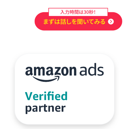
楽天売上アップ
楽天市場
楽天市場アップデート
楽天広告
楽天支援
楽天新機能2025
楽天検索最適化
楽天運営代行
構築
構造化データ
比較
比較テスト
決済
決済オプション
決済代行
注意点
活用
活用法
活用術
流入
無料オンラインセミナー
物流
物流代行
特徴
特選
特選タイムセール
独自性
現代ビジネス
生存戦略
産直EC
申し込み
申請
申請方法
画像
画像判定
発注
発行
登録
確認
移行
競争力
競合分析
管理
簡単
総合通販
自動化
自動最適化機能
自社EC
自社EC構築
自社サイト
行動パターン
表示順位
補助金
製造業
見極め方
規約
解決策
解除