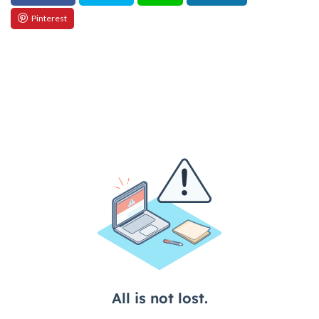
EC戦略支援
EC担当者必見
EC支援
EC支援 ランキング
EC支援サービス
EC支援ランキング
EC支援会社
EC支援会社比較
EC支援比較
EC最新トレンド
EC検索対策
EC業界
EC物流
EC自動化ツール
EC運営代行
EC運用代行
EC関連サービス
EDIシステム
Eコマース
FAQ
FBA
GA4
Garoon
Google
Googleアナリティクス
Growave
HSコード
ID決済サービス
Instagram
ISOプロ
ITツール導入
IT導入補助金
kintone
LINE
LINEマーケティング
LINE公式アカウント
makeshop
Meta広告
Microsoft365
MTU
NAVY
Navy Group
NeeeD
NovelWorks
NSSホールディングス株式会社
OMO
OODA
Pafit Tag Management