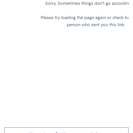
PayPalエクスプレスチェックアウト
PayPay
PDCA
Qoo10
RaCoupon
RMS
RPP広告
RPP新機能
RSL
SDGs
SEO
SEO対策
Shop Pay
shopfy
Shopify
Shopify Payment
Shopifyペイメント
Shopify支援
SKUプロジェクト
SNS×EC
SNS広告
SNS活用
Stock Sun
TDA
teams
teams新機能
TePs
Termly
Threads
Threads広告
TikTok EC
TikTok Shop
TikTokショップ
TikTokマーケティング
TikTok広告
UA
USP
Vine
Web-EDI
Webサイト
Webマーケティング
Web制作
WEB広告
Yahoo!ショッピング
Yahoo!ショッピング攻略
Yahoo!支援
ZenGroup
Z世代マーケティング
おすすめ
おすすめ商品
ひと気
やること
よくある質問
わかりやすく
アウトソーシング