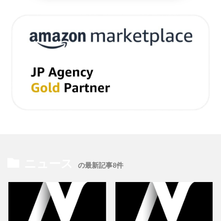
計測
設定
設定方法
許可
評価
認知度
諸税
販促
資格
資金
越境EC
返信
通販ビジネス
連携
連携手順
運営
運営代行
運営者
運用
違反
選び方
配信
配送
配送品質向上制度
配送認定ラベル
重要性
重要性と効果
長期休暇
開業
関税
集客
集客方法
集客施策
顧客
顧客セグメント
顧客データ分析
食品 ecサイト
食品ec
食品ecサイト
食品製造業
飲食
魅力
ニュース
ＮＡＶＹ
の最新記事8件
検索