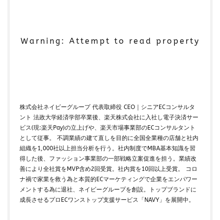
マーケティング
マーケティングオートメーション
マーケティング戦略
メディア掲載
メリット
メルマガ
メールワイズ
モールEC
Warning: Attempt to read property
モール運営代行
ヤフー
ヤフーショッピング
ユーザーエクスペリエンス
ライブコマース
ランキング
リスク回避
リスク管理
リスティング広告
リターゲティング
リニューアル
株式会社ネイビーグループ 代表取締役 CEO｜シニアECコンサルタ
リワード
ルール
レビュー
レビュー対策
ント 法政大学経済学部卒業後、楽天株式会社に入社し電子決済サー
レポートの見方
ロイヤリティ
一覧
ビス(現:楽天Pay)の立上げや、楽天市場事業部のECコンサルタント
として従事。 不調業績の建て直しを目的に全国全業種の店舗と社内
三木谷浩史
上位
上位表示
不正利用
組織を1,000社以上担当分析を行う。社内制度でMBA基本知識を習
中国
中小EC
中小企業
予定表連携
事例
得した後、ファッション事業部の一部戦略立案促進を担う。業績改
善により全社賞をMVP含め2回受賞。社内賞を10回以上受賞。 コロ
二重価格
人工知能
代行
企業属性
ナ禍で家業を救う為と本質的ECマーケティングで企業をエンパワー
企業情報
休暇前計画
低コスト
作成
メントする為に退社、ネイビーグループを創設。トップブランドに
使い方
個人
先取りプログラム
冷凍
成長させるプロECワンストップ支援サービス「NAVY」を展開中。
冷凍品、冷凍物流、パートナー
出品代行
出品停止