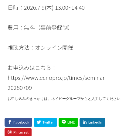
ECマーケティング
ECマーケティング戦略
日時：
2026.7.9(木) 13:00~14:40
ECモール
ECモール売上アップ
ECモール戦略
EC事業者向け
EC化率
EC売上アップ
EC市場
費用：無料（事前登録制）
EC広告
EC広告運用
EC成功事例
EC戦略
EC戦略支援
EC担当者必見
EC支援
視聴方法：オンライン開催
EC支援 ランキング
EC支援サービス
EC支援ランキング
EC支援会社
EC支援会社比較
EC支援比較
EC最新トレンド
EC検索対策
お申込みはこちら：
EC業界
EC物流
EC自動化ツール
EC運営代行
https://www.ecnopro.jp/times/seminar-
EC運用代行
EC関連サービス
EDIシステム
20260709
Eコマース
FAQ
FBA
GA4
Garoon
お申し込みのきっかけは、ネイビーグループからと入力してください
Google
Googleアナリティクス
Growave
HSコード
ID決済サービス
Instagram
ISOプロ
ITツール導入
IT導入補助金
kintone
LINE
LINEマーケティング
LINE公式アカウント