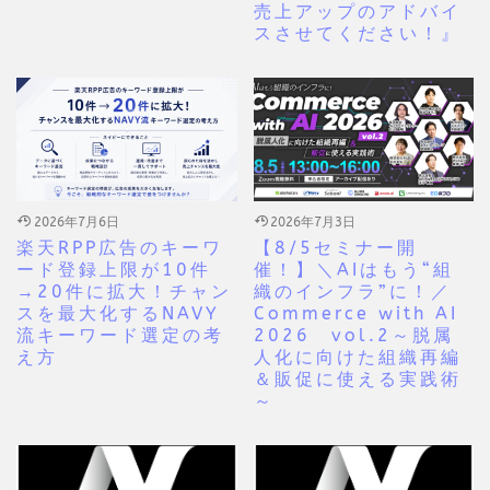
売上アップのアドバイ
スさせてください！』
2026年7月6日
2026年7月3日
楽天RPP広告のキーワ
【8/5セミナー開
ード登録上限が10件
催！】＼AIはもう“組
→20件に拡大！チャン
織のインフラ”に！／
スを最大化するNAVY
Commerce with AI
流キーワード選定の考
2026 vol.2～脱属
え方
人化に向けた組織再編
＆販促に使える実践術
～