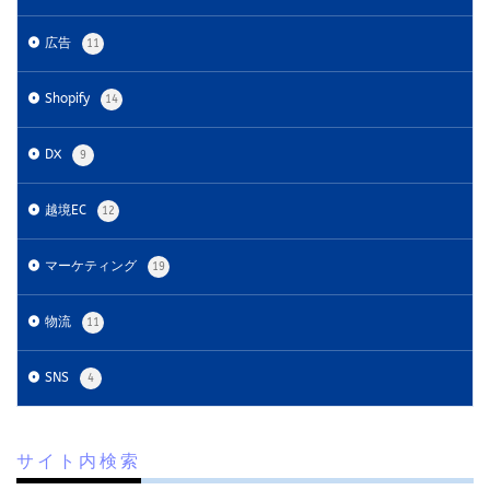
広告最適化
広告自動化
広告運用
広告
11
広告運用代行
店舗受取サービス
店舗運営
廃業率
引用
強度アップ
心理
必要書類
Shopify
14
成功
成功ロードマップ
成功事例
成長
成長推進要因
戦略
戦略立案
手数料
DX
9
手法
手続き
手順
探索
改善
越境EC
12
改善の秘訣
数量限定タイムセール
新機能
新生活セール
新規
新規顧客獲得
方法
マーケティング
19
日本らしい要素
最強配送ラベル
最後の暗黒大陸
最新動向
最新情報
最適化
月商アップ
物流
11
未来
未来予測
未経験
SNS
4
東京のホームページ制作会社おすすめ15選
松村亮
株式会社ネイビーグループ
梱包資材
検品作業
検索
検索連動広告
業務効率化
業務提携
サイト内検索
業者
楽天
楽天EC支援
楽天EC運用