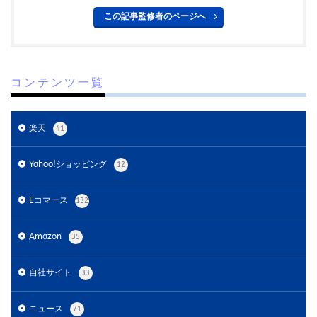
出品者
出店
出荷作業
分析
この記事監修者のページへ
初売りセール
初心者
初心者向け
利益率
効率化
動画
動画コマース
化粧品
単価アップ
単品通販
卸売業
原因
受注
コンテンツ一覧
同梱物
品質管理
商品
商品ページ
商品ページ改善
商品属性
商品画像
楽天
41
商品画像判定ツール
商品登録
商品販売許可
商品輸入
商材追加審査
回遊性
国内EC
Yahoo!ショッピング
12
在庫差異
在庫管理
在庫管理システム
Eコマース
132
在庫設定
基礎知識
売れない
売上
売上アップ
売上最大化
多言語対応
大口出品
Amazon
35
大手企業
定期購入
実例
実績紹介
実践
家具
審査
対策
導入
導入サポート
自社サイト
33
小売業
小売業界
小林悠輔
差別化
ニュース
市場規模
年末セール
広告
広告代理店
71