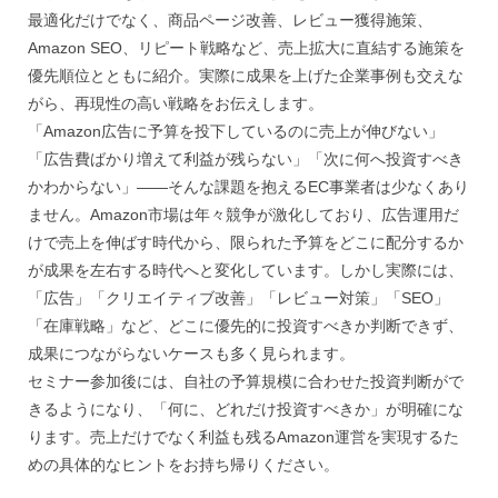
Amazon DSP
Amazon DSP運用
Amazon FBA
最適化だけでなく、商品ページ改善、レビュー獲得施策、
Amazon Pay
AmazonPay
Amazon SEO、リピート戦略など、売上拡大に直結する施策を
Amazonサイバーマンデー
Amazonブラックフライデー
優先順位とともに紹介。実際に成果を上げた企業事例も交えな
がら、再現性の高い戦略をお伝えします。
Amazonプライムデー
Amazonマーケティング
「Amazon広告に予算を投下しているのに売上が伸びない」
Amazon出品ノウハウ
amazon売上
Amazon広告
「広告費ばかり増えて利益が残らない」「次に何へ投資すべき
Amazon支援
Amazon販売戦略
Amazon運用
かわからない」——そんな課題を抱えるEC事業者は少なくあり
AMC活用
API連携
Apple Pay
ASIN
ません。Amazon市場は年々競争が激化しており、広告運用だ
BFCM
BOPIS
BtoB
BtoB EC
BtoC-EC
けで売上を伸ばす時代から、限られた予算をどこに配分するか
が成果を左右する時代へと変化しています。しかし実際には、
Bカート
CRM
CTR改善
D2C(自社サイト)
「広告」「クリエイティブ改善」「レビュー対策」「SEO」
D2Cトレンド
D2Cマーケティング
D2C戦略
「在庫戦略」など、どこに優先的に投資すべきか判断できず、
D2C支援
D2C運営
DSP導入
DSP広告
成果につながらないケースも多く見られます。
DX
ec
ecforce
ECに活用
ECコンサル
セミナー参加後には、自社の予算規模に合わせた投資判断がで
ECコンサルタント
ECコンサルティング
ECサイト
きるようになり、「何に、どれだけ投資すべきか」が明確にな
ります。売上だけでなく利益も残るAmazon運営を実現するた
ECサイト構築
ECサイト運営
ECセミナー
めの具体的なヒントをお持ち帰りください。
ECツール
ECビジネス
ECビジネス成功法