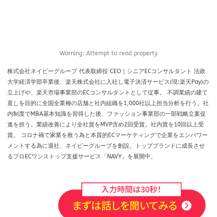
登録
確認
移行
競争力
競合分析
管理
簡単
総合通販
自動化
自動最適化機能
自社EC
自社EC構築
Warning: Attempt to read property
自社サイト
行動パターン
表示順位
補助金
製造業
見極め方
規約
解決策
解除
株式会社ネイビーグループ 代表取締役 CEO｜シニアECコンサルタント 法政
大学経済学部卒業後、楽天株式会社に入社し電子決済サービス(現:楽天Pay)の
計測
設定
設定方法
許可
評価
立上げや、楽天市場事業部のECコンサルタントとして従事。 不調業績の建て
認知度
諸税
販促
資格
資金
直しを目的に全国全業種の店舗と社内組織を1,000社以上担当分析を行う。社
越境EC
返信
通販ビジネス
連携
内制度でMBA基本知識を習得した後、ファッション事業部の一部戦略立案促
進を担う。業績改善により全社賞をMVP含め2回受賞。社内賞を10回以上受
連携手順
運営
運営代行
運営者
運用
賞。 コロナ禍で家業を救う為と本質的ECマーケティングで企業をエンパワー
違反
選び方
配信
配送
メントする為に退社、ネイビーグループを創設。トップブランドに成長させ
配送品質向上制度
配送認定ラベル
重要性
るプロECワンストップ支援サービス「NAVY」を展開中。
重要性と効果
長期休暇
開業
関税
集客
集客方法
集客施策
顧客
顧客セグメント
顧客データ分析
食品 ecサイト
食品ec
食品ecサイト
食品製造業
飲食
魅力