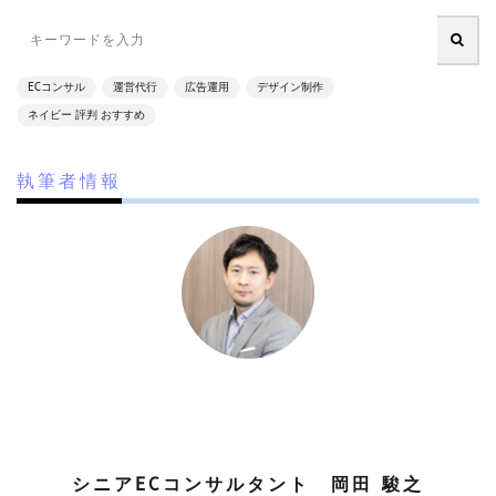
楽天Pay
楽天RPP最新情報
楽天SEO対策
楽天sku移行
楽天カンファレンス2025
ECコンサル
運営代行
広告運用
デザイン制作
楽天クーポン
楽天グループ
楽天ショップ運営
ネイビー 評判 おすすめ
楽天スーパーSALE
楽天スーパーセール
楽天パーソナライズド検索
楽天商品表示順位
執筆者情報
楽天売上アップ
楽天市場
楽天市場アップデート
楽天広告
楽天支援
楽天新機能2025
楽天検索最適化
楽天運営代行
構築
構造化データ
比較
比較テスト
決済
決済オプション
決済代行
注意点
活用
活用法
活用術
流入
無料オンラインセミナー
物流
物流代行
特徴
特選
特選タイムセール
独自性
現代ビジネス
生存戦略
産直EC
申し込み
申請
シニアECコンサルタント 岡田 駿之
申請方法
画像
画像判定
発注
発行