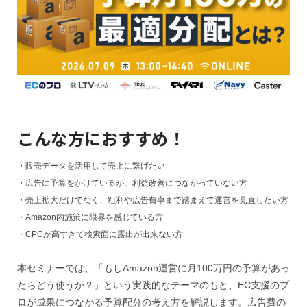
こんな方におすすめ！
タグ
・販売データを活用して売上に繋げたい
・広告に予算をかけているが、利益改善につながっていない方
・売上拡大だけでなく、粗利や広告費率まで踏まえて運営を見直したい方
・Amazon内施策に限界を感じている方
2024
2024年
2024年EC市場
2024年版
・CPCが高すぎて検索面に露出が出来ない方
2025年EC戦略
365日配送
3Dセキュア2.0
本セミナーでは、「もしAmazon運営に月100万円の予算があっ
5のつく日
ABテスト
ABテスト楽天
AC
たらどう使うか？」という実践的なテーマのもと、EC支援のプ
AI
AI広告運用
AI検索対策
AI活用
ロが成果につながる予算配分の考え方を解説します。広告費の