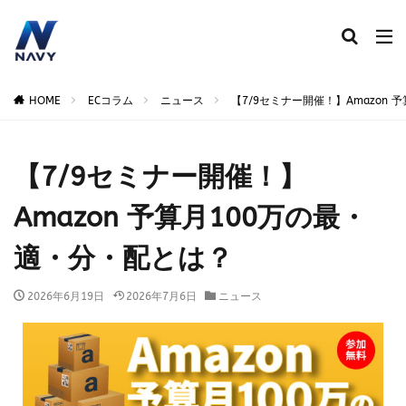
キーワード
HOME
ECコラム
ニュース
【7/9セミナー開催！】Amazon
【7/9セミナー開催！】
ECコンサル
運営代行
広告運用
デザイン制作
Amazon 予算月100万の最・
ネイビー 評判 おすすめ
適・分・配とは？
2026年6月19日
2026年7月6日
ニュース
カテゴリー