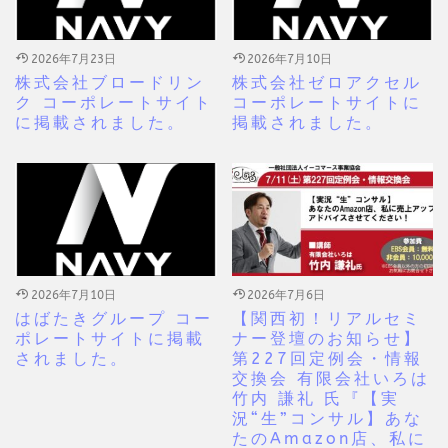
2026年7月23日
2026年7月10日
株式会社ブロードリン
株式会社ゼロアクセル
ク コーポレートサイト
コーポレートサイトに
に掲載されました。
掲載されました。
2026年7月10日
2026年7月6日
はばたきグループ コー
【関西初！リアルセミ
ポレートサイトに掲載
ナー登壇のお知らせ】
されました。
第227回定例会・情報
交換会 有限会社いろは
竹内 謙礼 氏『【実
況“生”コンサル】あな
たのAmazon店、私に