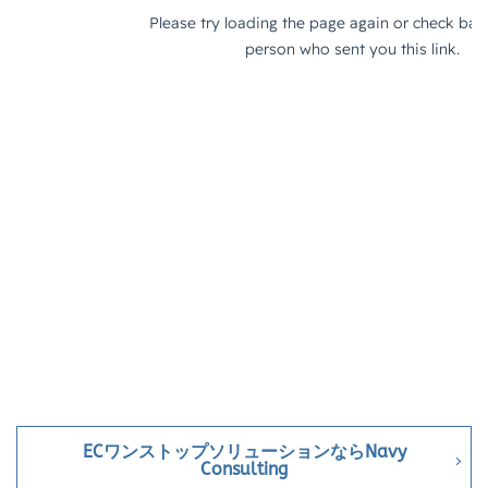
Webマーケティング
Web制作
WEB広告
Yahoo!ショッピング
Yahoo!ショッピング攻略
Yahoo!支援
ZenGroup
Z世代マーケティング
おすすめ
おすすめ商品
ひと気
やること
よくある質問
わかりやすく
アウトソーシング
アプリ活用
アマゾン
アマゾンサポート
イベント
インド
インフルエンサー
エージェンティックコマース
オムニチャネル
オムニチャネル戦略
オンラインセミナー
オンラインセミナー無料
オンラインマーケティング
オンライン決済
カオスマップ
カゴ落ち
カスタマーサポート
カラーミーショップ
ガイドライン
ガル助
クラウド型
クリエイティブ
クリック率向上
ECワンストップソリューションならNavy
Consulting
クレジットカードのセキュリティ
クレーム対応