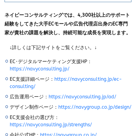
クロスドメイン
クーポン
クーポンターゲティング
クーポン機能
クーポン活用方法
グロースハック
ネイビーコンサルティングでは、4,300社以上のサポート
コスト削減
コスメ
コスメ業界
経験をしてきた大手ECモールや広告代理店出身のEC専門
コンテンツページ
サイバーマンデー
家が貴社の課題を解決し、持続可能な成長を実現します。
サスティナブル
サステナビリティ
↓詳しくは下記サイトをご覧ください。↓
サブスクリプションモデル
サポート
システム
システム戦略
ショッピング
ショッピングカート
EC･デジタルマーケティング支援HP：
シンガポール
シンガポール市場
スキル
https://navyconsulting.jp/
スキルアップ
スケジュール管理
ストア
EC支援詳細ページ：
https://navyconsulting.jp/ec-
ストアニュースレター
ストアポリシー
ストア構築
consulting/
スポンサーブランド広告
スマートフォン
広告運用ページ：
https://navyconsulting.jp/ad/
スーパーSALE
セキュリティ
セミナー
セール
デザイン制作ページ：
https://navygroup.co.jp/design/
セール戦略
ソーシャルコマース
ゾロ目の日
EC支援会社の選び方：
タイムセール
タイムセール祭り
ターゲット市場
https://navyconsulting.jp/strengths/
ターゲティング広告
ダンボール
チャージバック
会社公式HP：
https://navygroup.co.jp/