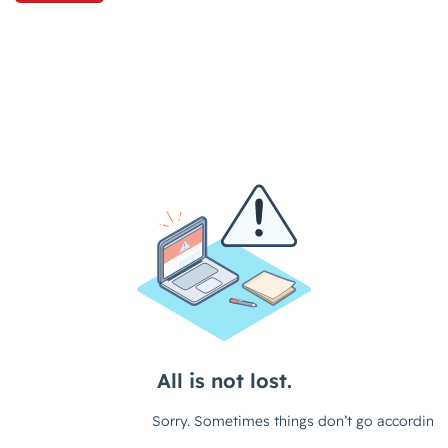
makeshop
Meta広告
Microsoft365
MTU
NAVY
Navy Group
NeeeD
NovelWorks
NSSホールディングス株式会社
OMO
OODA
Pafit Tag Management
PayPalエクスプレスチェックアウト
PayPay
PDCA
Qoo10
RaCoupon
RMS
RPP広告
RPP新機能
RSL
SDGs
SEO
SEO対策
Shop Pay
shopfy
Shopify
Shopify Payment
Shopifyペイメント
Shopify支援
SKUプロジェクト
SNS×EC
SNS広告
SNS活用
Stock Sun
TDA
teams
teams新機能
TePs
Termly
Threads
Threads広告
TikTok EC
TikTok Shop
TikTokショップ
TikTokマーケティング
TikTok広告
UA
USP
Vine
Web-EDI
Webサイト