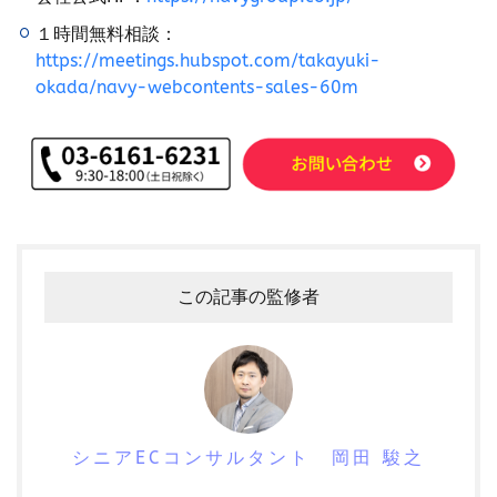
ツール
ティックトック
ティックトックショップ
１時間無料相談：
デザイン
デジタルシフト
デジタルマーケティング
https://meetings.hubspot.com/takayuki-
デメリット
データ分析
データ活用
okada/navy-webcontents-sales-60m
トラブルシューティング
トレンド
ニュース
ネイビー
ネイビーグループ
ネイビーコンサルティング
ネットショップ
ネットショップ支援
ネットショップ開業
ネット販売
ノウハウ
パーソナライゼーション
パートナー
ピッキング
この記事の監修者
ファーストパーティーデータ
フルフィルメント
フレームワーク
ブラックフライデー
ブランド
ブランドローカリゼーション
ブランド分析
ブランド構築
ブランド登録
ブログ
プライム感謝祭
プラグイン
プロモーション
シニアECコンサルタント 岡田 駿之
ベストセラー
ホームページ制作会社
ポイント